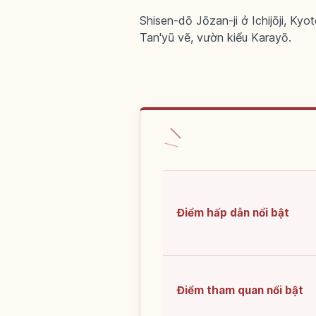
Shisen-dō Jōzan-ji ở Ichijōji, K
Tan'yū vẽ, vườn kiểu Karayō.
Điểm hấp dẫn nổi bật
Điểm tham quan nổi bật