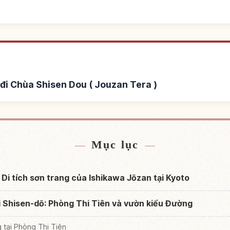
đi Chùa Shisen Dou ( Jouzan Tera )
en Dou ( Jouzan Tera )
Tìm trải nghiệm tại Chùa 
↗
Mục lục
? Di tích sơn trang của Ishikawa Jōzan tại Kyoto
ại Shisen-dō: Phòng Thi Tiên và vườn kiểu Đường
g tại Phòng Thi Tiên