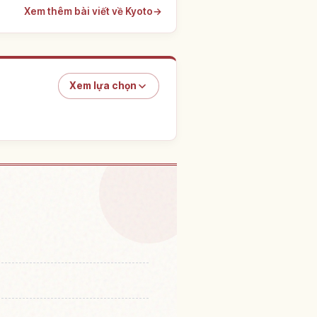
Xem thêm bài viết về Kyoto
→
Xem lựa chọn
Shisen Dou ( Jouzan Tera )
↗