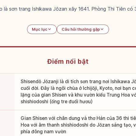
yoto là sơn trang Ishikawa Jōzan xây 1641. Phòng Thi Tiên c
Mục lục
Câu hỏi thường gặp
Điểm nổi bật
Shisendō Jōzanji là di tích sơn trang nơi Ishikawa 
cuối đời. Đây là ngôi chùa ở Ichijōji, Kyoto, nơi bạn
lặng của gian Shisen và khu vườn kiểu Trung Hoa v
shishiodoshi (ống tre đuổi hươu)
Gian Shisen với chân dung và thơ Hán của 36 thi ti
Hoa với âm thanh shishiodoshi do Jōzan sáng tạo, 
phía đông nam vườn