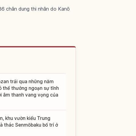
ó 36 chân dung thi nhân do Kanō
Jōzan trải qua những năm
 có thể thưởng ngoạn sự tĩnh
ới âm thanh vang vọng của
ên, khu vườn kiểu Trung
và thác Senmōbaku bố trí ở