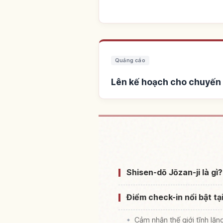
Quảng cáo
Lên kế hoạch cho chuyến 
Tìm chỗ ở gần Chùa Shis
Shisen-dō Jōzan-ji là gì
Điểm check-in nổi bật t
Cảm nhận thế giới tĩnh lặn