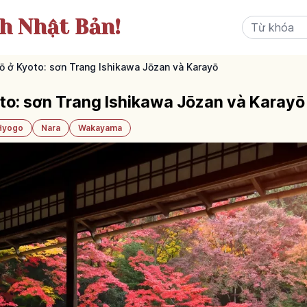
ch Nhật Bản!
 ở Kyoto: sơn Trang Ishikawa Jōzan và Karayō
to: sơn Trang Ishikawa Jōzan và Karayō
Hyogo
Nara
Wakayama