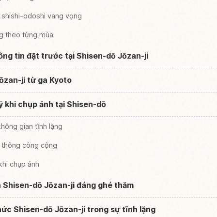
 shishi-odoshi vang vọng
ng theo từng mùa
ông tin đặt trước tại Shisen-dō Jōzan-ji
ōzan-ji từ ga Kyoto
ý khi chụp ảnh tại Shisen-dō
hông gian tĩnh lặng
o thông công cộng
khi chụp ảnh
 Shisen-dō Jōzan-ji đáng ghé thăm
ức Shisen-dō Jōzan-ji trong sự tĩnh lặng