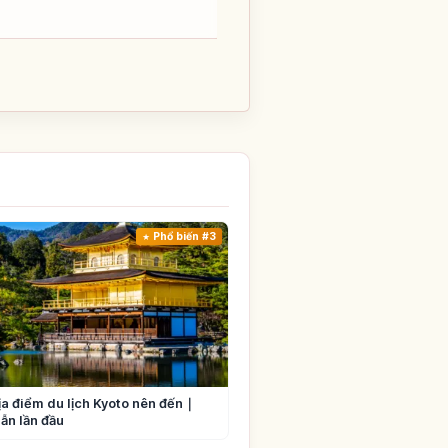
Phổ biến #3
ịa điểm du lịch Kyoto nên đến｜
ẫn lần đầu