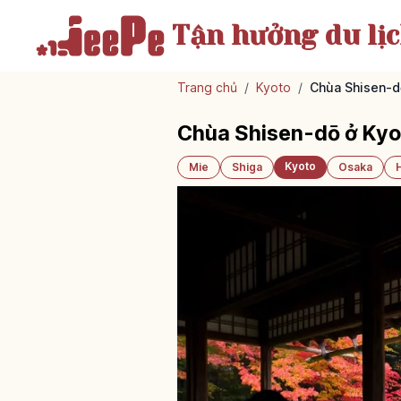
Tận hưởng
du lị
Trang chủ
/
Kyoto
/
Chùa Shisen-dō
Chùa Shisen-dō ở Kyo
Kyoto
Mie
Shiga
Osaka