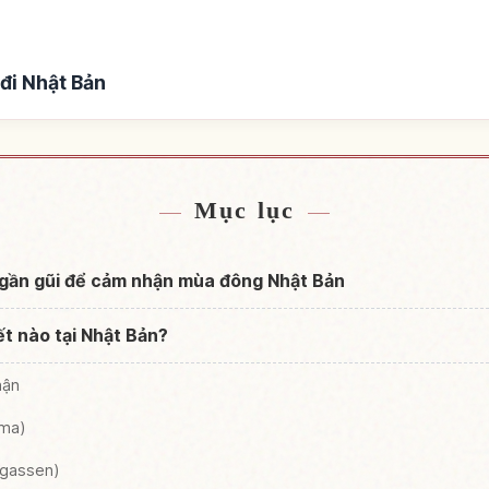
đi Nhật Bản
n Nhật Bản
Tìm trải nghiệ
↗
Mục lục
m gần gũi để cảm nhận mùa đông Nhật Bản
t nào tại Nhật Bản?
hận
uma)
igassen)