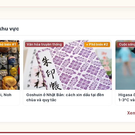
 khu vực
hổ biến #1
Văn hóa truyền thống
Phổ biến #2
Cuộc sốn
i, Noh
Goshuin ở Nhật Bản: cách xin dấu tại đền
Higasa ô
chùa và quy tắc
1-3°C và
Xem