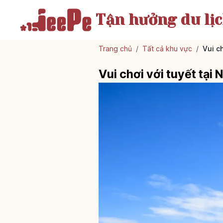
Tận hưởng
du lị
Trang chủ
/
Tất cả khu vực
/
Vui c
Vui chơi với tuyết tại