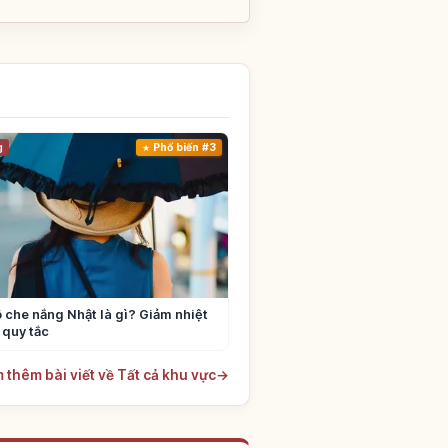
g
Phổ biến #3
 che nắng Nhật là gì? Giảm nhiệt
 quy tắc
 thêm bài viết về Tất cả khu vực
→