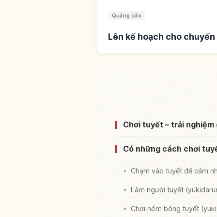
Quảng cáo
Lên kế hoạch cho chuyến 
Tìm chỗ ở gầ
Chơi tuyết – trải nghiệ
Có những cách chơi tuyế
Chạm vào tuyết để cảm n
Làm người tuyết (yukidar
Chơi ném bóng tuyết (yuk