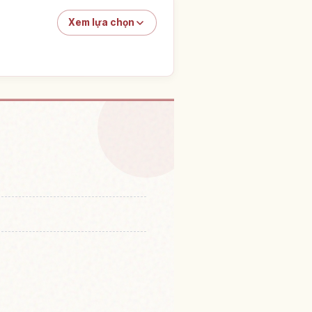
Xem lựa chọn
m tại Nhật Bản
↗