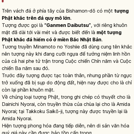
Trên vách đá ở phía tây của Bishamon-dō có một
tượng
Phật khắc trên đá quy mô lớn
.
Tượng được gọi là
“Ganmen Daibutsu”
, với riêng khuôn
mặt đã dài tới vài mét và được biết đến là
một tượng
Phật khắc đá hiếm có ở miền Bắc Nhật Bản
.
Tương truyền Minamoto no Yoshiie đã dùng cung tên khắc
nên tượng này khi đang cưỡi ngựa để tưởng niệm linh hồn
của cả hai phe tử trận trong Cuộc chiến Chín năm và Cuộc
chiến Ba năm sau đó.
Trước đây tượng được tạc toàn thân, nhưng phần từ ngực
trở xuống đã bị sụp do động đất, hiện nay được cho là chỉ
còn lại phần khuôn mặt.
Về chủng loại tượng Phật, trong ghi chép có thuyết cho là
Dainichi Nyorai, còn truyền thừa của chùa lại cho là Amida
Nyorai; tại Takkoku Saikō-ji, tượng này được truyền lại là
Amida Nyorai.
Hiện tượng phong hóa đang tiếp diễn, nên di sản văn hóa
quý giá này cần được bảo tồn cẩn trọng.