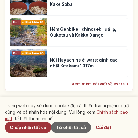
Kake Soba
Du lịch
Phổ biến #2
Hẻm Genbikei Ichinoseki: đá lạ,
Ouketsu và Kakko Dango
Du lịch
Phổ biến #3
Núi Hayachine ở Iwate: đỉnh cao
nhất Kitakami 1.917m
Xem thêm bài viết về Iwate
→
Trang web này sử dụng cookie để cải thiện trải nghiệm người
Tổng hợp bài viết gợi ý
dùng và cá nhân hóa nội dung. Vui lòng xem
Chính sách bảo
Gần đây
mật
để biết thêm chi tiết.
Bài viết tổng hợp có giới thiệu bài viết này
Chấp nhận tất cả
Từ chối tất cả
Cài đặt