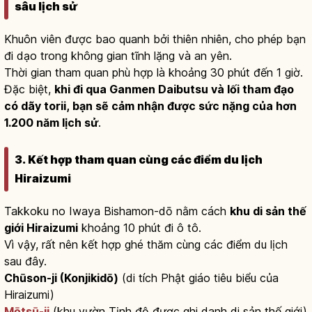
sâu lịch sử
Khuôn viên được bao quanh bởi thiên nhiên, cho phép bạn
đi dạo trong không gian tĩnh lặng và an yên.
Thời gian tham quan phù hợp là khoảng 30 phút đến 1 giờ.
Đặc biệt,
khi đi qua Ganmen Daibutsu và lối tham đạo
có dãy torii, bạn sẽ cảm nhận được sức nặng của hơn
1.200 năm lịch sử
.
3. Kết hợp tham quan cùng các điểm du lịch
Hiraizumi
Takkoku no Iwaya Bishamon-dō nằm cách
khu di sản thế
giới Hiraizumi
khoảng 10 phút đi ô tô.
Vì vậy, rất nên kết hợp ghé thăm cùng các điểm du lịch
sau đây.
Chūson-ji (Konjikidō)
(di tích Phật giáo tiêu biểu của
Hiraizumi)
Mōtsū-ji
(khu vườn Tịnh độ được ghi danh di sản thế giới)