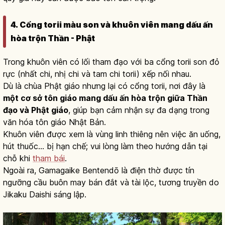
4. Cổng torii màu son và khuôn viên mang dấu ấn
hòa trộn Thần - Phật
Trong khuôn viên có lối tham đạo với ba cổng torii son đỏ
rực (nhất chi, nhị chi và tam chi torii) xếp nối nhau.
Dù là chùa Phật giáo nhưng lại có cổng torii, nơi đây là
một cơ sở tôn giáo mang dấu ấn hòa trộn giữa Thần
đạo và Phật giáo
, giúp bạn cảm nhận sự đa dạng trong
văn hóa tôn giáo Nhật Bản.
Khuôn viên được xem là vùng linh thiêng nên việc ăn uống,
hút thuốc... bị hạn chế; vui lòng làm theo hướng dẫn tại
chỗ khi
tham bái
.
Ngoài ra, Gamagaike Bentendō là điện thờ được tín
ngưỡng cầu buôn may bán đắt và tài lộc, tương truyền do
Jikaku Daishi sáng lập.