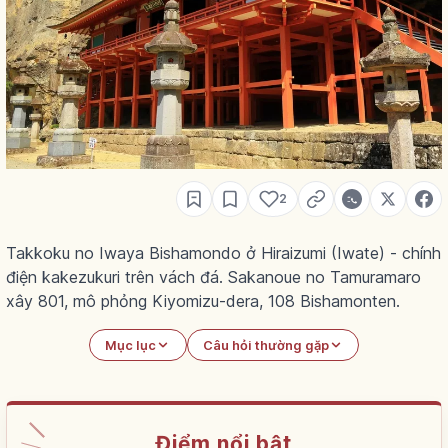
2
Takkoku no Iwaya Bishamondo ở Hiraizumi (Iwate) - chính
điện kakezukuri trên vách đá. Sakanoue no Tamuramaro
xây 801, mô phỏng Kiyomizu-dera, 108 Bishamonten.
Mục lục
Câu hỏi thường gặp
Điểm nổi bật