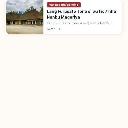
Văn hóa truyền thống
Làng Furusato Tono ở Iwate: 7 nhà
Nanbu Magariya
Làng Furusato Tono ở Iwate có 7 Nanbu
Magariya (nhà chữ L có chuồng ngựa) cuối
Iwate
→
Edo-Minh Trị. Tái hiện nông thôn đầu Showa.
Vé 550 yên. Trải nghiệm dân gian.