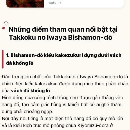
do Ennin khai sơn năm 850. Fujiwara no
Iwate
→
Kiyohira xây Konjikido năm 1124 - Quốc bảo
dát vàng. UNESCO 2011.
Những điểm tham quan nổi bật tại
Takkoku no Iwaya Bishamon-dō
1. Bishamon-dō kiểu kakezukuri dựng dưới vách
đá khổng lồ
Đặc trưng lớn nhất của Takkoku no Iwaya Bishamon-dō là
chính điện kiểu kakezukuri được dựng men theo phần chân
của
vách đá khổng lồ
.
Hình dáng của công trình trông như được gắn thẳng vào
hang đá, tạo cảm giác hùng vĩ khiến bất cứ ai ghé thăm
cũng phải choáng ngợp.
Nơi đây nổi tiếng là một điện thờ hang đá có quy mô lớn
và là kiểu kiến trúc mô phỏng chùa Kiyomizu-dera ở