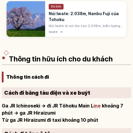
Du lịch
Núi Iwate: 2.038m, Nanbu Fuji của
Tohoku
Núi Iwate là núi lửa cao 2.038m, biểu tượng
Tohoku, gọi 'Nanbu Fuji'. Ishikawa Takuboku
Iwate
→
từng làm thơ về núi. Thuộc 100 núi nổi tiếng
Nhật Bản. Dễ đi từ Morioka.
Thông tin hữu ích cho du khách
Thông tin cách đi
Cách đi bằng tàu điện và xe buýt
Ga JR Ichinoseki → đi JR Tōhoku Main L
ine
khoảng 7
phút → ga JR Hiraizumi
Từ ga JR Hiraizumi đi taxi khoảng 10 phút