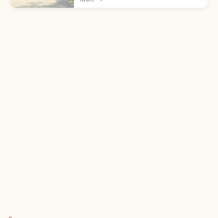
Motohira đời 2 và Hidehira đời 3 tái hưng.
Vườn Tịnh độ phong cách Heian.