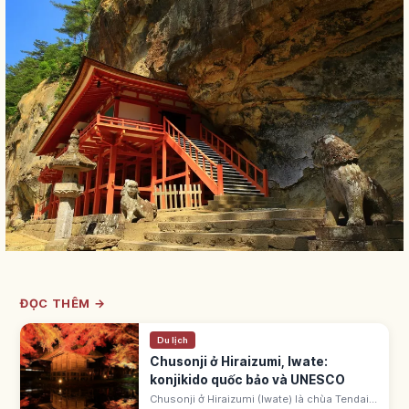
ĐỌC THÊM →
Du lịch
Chusonji ở Hiraizumi, Iwate:
konjikido quốc bảo và UNESCO
Chusonji ở Hiraizumi (Iwate) là chùa Tendai