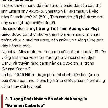
Tương truyền hang đá này từng là pháo đài của các thủ
lĩnh Emishi như Akuro-ō, Shakutō và Takamaru, và vào
năm Enryaku thứ 20 (801), Tamuramaro đã phá được nơi
này sau một trận chiến dữ dội.
Bishamonten là
một trong Tứ Thiên Vương của Phật
giáo
, được tôn thờ như vị thần hộ mệnh mang lại chiến
thắng và xua đuổi tai ương, nên nhiều võ tướng từng đến
đây hành hương.
Ngoài ra, Minamoto no Yoritomo cũng được cho là đã đến
viếng Bishamon-dō trên đường trở về sau chiến dịch
Ōshū, và truyền rằng cảnh này đã được ghi lại trong
“Azuma Kagami”.
Lá bùa
“Gōō Hōin”
được phát tại chính điện là một loại
bùa được ban như lá phù hộ trừ tà chiêu phúc (lễ phí dâng
cúng thay đổi tùy loại).
3. Tượng Phật khắc trên vách đá khổng lồ
“Ganmen Daibutsu”