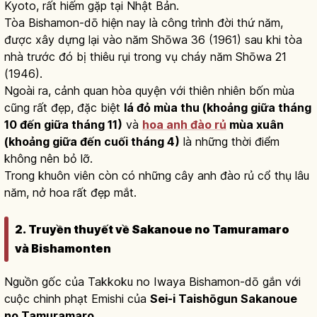
Kyoto, rất hiếm gặp tại Nhật Bản.
Tòa Bishamon-dō hiện nay là công trình đời thứ năm,
được xây dựng lại vào năm Shōwa 36 (1961) sau khi tòa
nhà trước đó bị thiêu rụi trong vụ cháy năm Shōwa 21
(1946).
Ngoài ra, cảnh quan hòa quyện với thiên nhiên bốn mùa
cũng rất đẹp, đặc biệt
lá đỏ mùa thu (khoảng giữa tháng
10 đến giữa tháng 11)
và
hoa anh đào rủ
mùa xuân
(khoảng giữa đến cuối tháng 4)
là những thời điểm
không nên bỏ lỡ.
Trong khuôn viên còn có những cây anh đào rủ cổ thụ lâu
năm, nở hoa rất đẹp mắt.
2. Truyền thuyết về Sakanoue no Tamuramaro
và Bishamonten
Nguồn gốc của Takkoku no Iwaya Bishamon-dō gắn với
cuộc chinh phạt Emishi của
Sei-i Taishōgun Sakanoue
no Tamuramaro
.