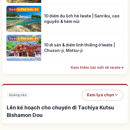
Du lịch
Phổ biến #2
10 điểm du lịch hè Iwate | Sanriku, cao
nguyên & hẻm núi
Du lịch
Phổ biến #3
10 di sản & điểm linh thiêng ở Iwate |
Chuson-ji, Motsu-ji
Xem thêm bài viết về Iwate
→
Xem lựa chọn
Quảng cáo
Lên kế hoạch cho chuyến đi Tachiya Kutsu
Bishamon Dou