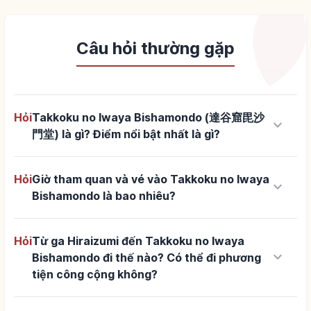
Câu hỏi thường gặp
Hỏi
Takkoku no Iwaya Bishamondo (達谷窟毘沙
keyboard_arrow_down
門堂) là gì? Điểm nổi bật nhất là gì?
Hỏi
Giờ tham quan và vé vào Takkoku no Iwaya
keyboard_arrow_down
Bishamondo là bao nhiêu?
Hỏi
Từ ga Hiraizumi đến Takkoku no Iwaya
keyboard_arrow_down
Bishamondo đi thế nào? Có thể đi phương
tiện công cộng không?