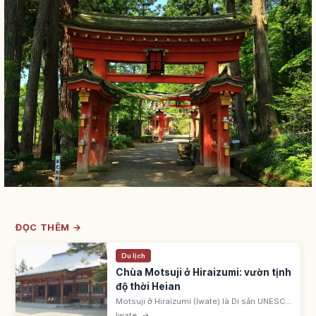
ĐỌC THÊM →
Du lịch
Chùa Motsuji ở Hiraizumi: vườn tịnh
độ thời Heian
Motsuji ở Hiraizumi (Iwate) là Di sản UNESCO
'Hiraizumi'. Ennin khai sơn 850. Fujiwara
Iwate
→