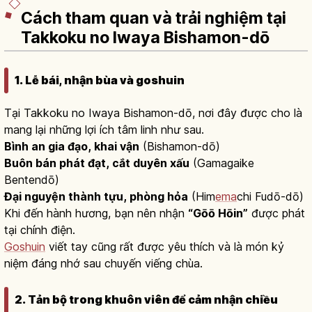
Cách tham quan và trải nghiệm tại
Takkoku no Iwaya Bishamon-dō
1. Lễ bái, nhận bùa và goshuin
Tại Takkoku no Iwaya Bishamon-dō, nơi đây được cho là
mang lại những lợi ích tâm linh như sau.
Bình an gia đạo, khai vận
(Bishamon-dō)
Buôn bán phát đạt, cắt duyên xấu
(Gamagaike
Bentendō)
Đại nguyện thành tựu, phòng hỏa
(Him
ema
chi Fudō-dō)
Khi đến hành hương, bạn nên nhận
“Gōō Hōin”
được phát
tại chính điện.
Goshuin
viết tay cũng rất được yêu thích và là món kỷ
niệm đáng nhớ sau chuyến viếng chùa.
2. Tản bộ trong khuôn viên để cảm nhận chiều