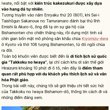
Iwate, nổi bật với
kiến trúc kakezukuri được xây dựa
vào hang đá tự nhiên
.
Tương truyền vào năm Enryaku thứ 20 (801), khi Sei-i
Taishōgun Sakanoue no Tamuramaro đánh bại thủ lĩnh
Emishi là Akuro-ō, ông đã tạ ơn sự gia hộ của
Bishamonten cho chiến thắng này, rồi dựng một tinh xá
chín gian bốn mặt mô phỏng sân khấu chùa
Kiyomizu-dera
ở Kyoto và thờ 108 tượng Bishamonten, từ đó ngôi chùa
ra đời.
Toàn bộ khuôn viên được biết đến là
di tích lịch sử quốc
gia “Takkoku no Iwaya”
, lại chỉ cách khu di sản thế giới
Hiraizumi khoảng 10 phút đi ô tô, nên đây là
điểm tham
quan rất phù hợp với du khách yêu thích lịch sử và văn
hóa Phật giáo
.
Trong bài viết này, chúng tôi sẽ giới thiệu chi tiết sức hút
của Takkoku no Iwaya Bishamon-dō, thông tin cách đi và
những điểm đáng xem.