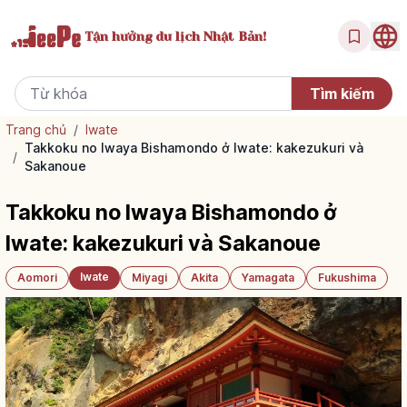
Tận hưởng
du lịch Nhật Bản!
Trang chủ
/
Iwate
Takkoku no Iwaya Bishamondo ở Iwate: kakezukuri và
/
Sakanoue
Takkoku no Iwaya Bishamondo ở
Iwate: kakezukuri và Sakanoue
Iwate
Aomori
Miyagi
Akita
Yamagata
Fukushima