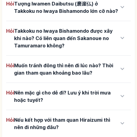
Hỏi
Tượng Iwamen Daibutsu (磨崖仏) ở
keyboard_arrow_down
Takkoku no Iwaya Bishamondo lớn cỡ nào?
Hỏi
Takkoku no Iwaya Bishamondo được xây
keyboard_arrow_down
khi nào? Có liên quan đến Sakanoue no
Tamuramaro không?
Hỏi
Muốn tránh đông thì nên đi lúc nào? Thời
keyboard_arrow_down
gian tham quan khoảng bao lâu?
Hỏi
Nên mặc gì cho dễ đi? Lưu ý khi trời mưa
keyboard_arrow_down
hoặc tuyết?
Hỏi
Nếu kết hợp với tham quan Hiraizumi thì
keyboard_arrow_down
nên đi những đâu?