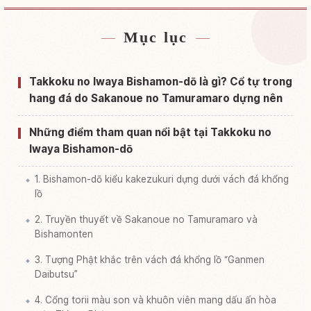
Mục lục
Tìm chỗ ở gần Tachiya Kutsu Bishamon Dou
↗
Tìm trải nghiệm tại Tachiya Kutsu Bishamon Dou
↗
Takkoku no Iwaya Bishamon-dō là gì? Cổ tự trong
hang đá do Sakanoue no Tamuramaro dựng nên
Những điểm tham quan nổi bật tại Takkoku no
Iwaya Bishamon-dō
1. Bishamon-dō kiểu kakezukuri dựng dưới vách đá khổng
lồ
2. Truyền thuyết về Sakanoue no Tamuramaro và
Bishamonten
3. Tượng Phật khắc trên vách đá khổng lồ “Ganmen
Daibutsu”
4. Cổng torii màu son và khuôn viên mang dấu ấn hòa