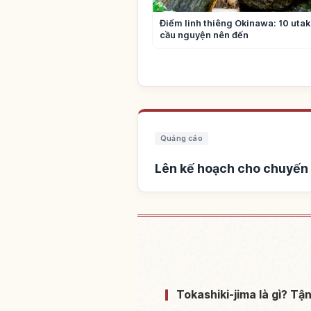
Điểm linh thiêng Okinawa: 10 utaki
cầu nguyện nên đến
Quảng cáo
Lên kế hoạch cho chuyến 
Tìm chỗ ở gần Đảo
Tokashiki-jima là gì? T