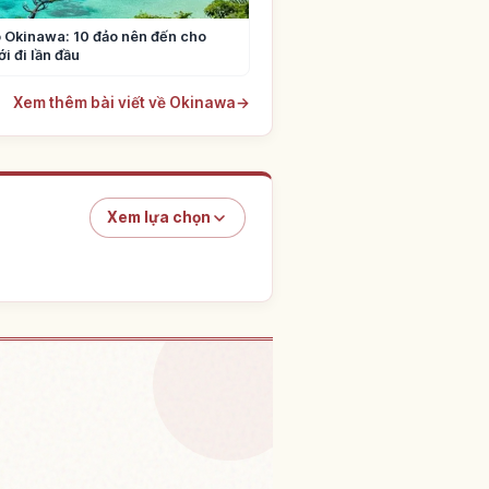
 Okinawa: 10 đảo nên đến cho
i đi lần đầu
Xem thêm bài viết về Okinawa
→
Xem lựa chọn
 Đảo Tokashiki Shima
↗