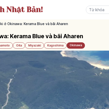
ch Nhật Bản!
ki ở Okinawa: Kerama Blue và bãi Aharen
wa: Kerama Blue và bãi Aharen
Okinawa
amoto
Oita
Miyazaki
Kagoshima