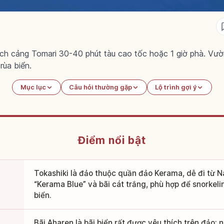
ch cảng Tomari 30-40 phút tàu cao tốc hoặc 1 giờ phà. Vườ
rùa biển.
Mục lục
Câu hỏi thường gặp
Lộ trình gợi ý
Điểm nổi bật
Tokashiki là đảo thuộc quần đảo Kerama, dễ đi từ Na
“Kerama Blue” và bãi cát trắng, phù hợp để snorkelin
biển.
Bãi Aharen là bãi biển rất được yêu thích trên đảo;