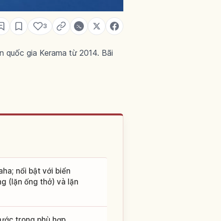
3
n quốc gia Kerama từ 2014. Bãi
ha; nổi bật với biển
g (lặn ống thở) và lặn
 nước trong phù hợp