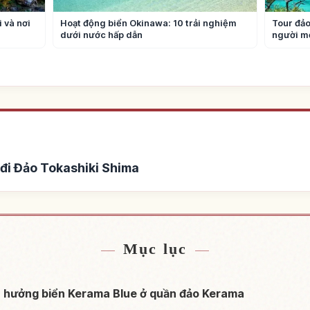
 và nơi
Hoạt động biển Okinawa: 10 trải nghiệm
Tour đảo
dưới nước hấp dẫn
người mớ
đi Đảo Tokashiki Shima
 Tokashiki Shima
Tìm trải nghiệm tại
↗
Mục lục
ận hưởng biển Kerama Blue ở quần đảo Kerama