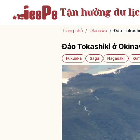
Tận hưởng
du lị
Trang chủ
/
Okinawa
/
Đảo Tokashi
Đảo Tokashiki ở Okina
Fukuoka
Saga
Nagasaki
Kum