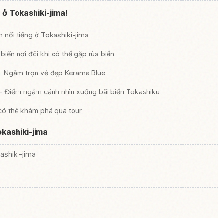
t ở Tokashiki-jima!
ển nổi tiếng ở Tokashiki-jima
 biển nơi đôi khi có thể gặp rùa biển
 - Ngắm trọn vẻ đẹp Kerama Blue
 - Điểm ngắm cảnh nhìn xuống bãi biển Tokashiku
có thể khám phá qua tour
okashiki-jima
ashiki-jima