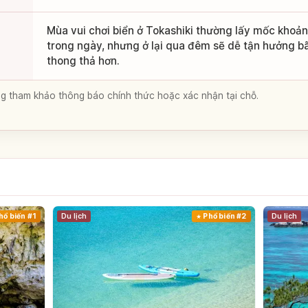
Mùa vui chơi biển ở Tokashiki thường lấy mốc khoản
trong ngày, nhưng ở lại qua đêm sẽ dễ tận hưởng b
thong thả hơn.
lòng tham khảo thông báo chính thức hoặc xác nhận tại chỗ.
a
hổ biến #1
Du lịch
Phổ biến #2
Du lịch