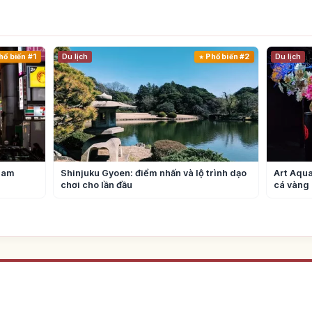
hổ biến #1
Du lịch
Phổ biến #2
Du lịch
ham
Shinjuku Gyoen: điểm nhấn và lộ trình dạo
Art Aqua
chơi cho lần đầu
cá vàng