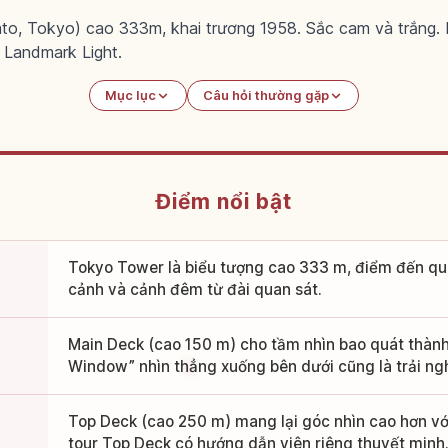
to, Tokyo) cao 333m, khai trương 1958. Sắc cam và trắng
Landmark Light.
Mục lục
Câu hỏi thường gặp
Điểm nổi bật
Tokyo Tower là biểu tượng cao 333 m, điểm đến q
cảnh và cảnh đêm từ đài quan sát.
Main Deck (cao 150 m) cho tầm nhìn bao quát thành
Window” nhìn thẳng xuống bên dưới cũng là trải ng
Top Deck (cao 250 m) mang lại góc nhìn cao hơn vớ
tour Top Deck có hướng dẫn viên riêng thuyết minh