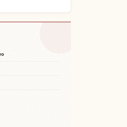
 Tokyo Tower, Tokyo
↗
yo