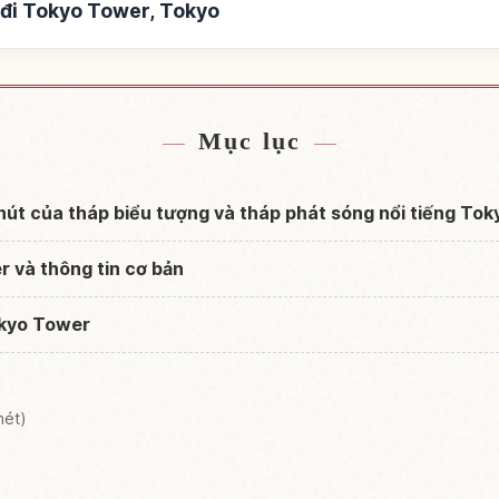
 đi Tokyo Tower, Tokyo
yo Tower, Tokyo
Tìm trải nghiệm tại
↗
Mục lục
hút của tháp biểu tượng và tháp phát sóng nổi tiếng Tok
 và thông tin cơ bản
okyo Tower
mét)