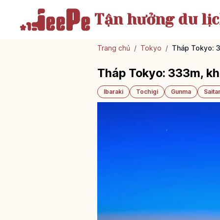
Tận hưởng
du lị
Trang chủ
/
Tokyo
/
Tháp Tokyo: 3
Tháp Tokyo: 333m, kh
Ibaraki
Tochigi
Gunma
Sait