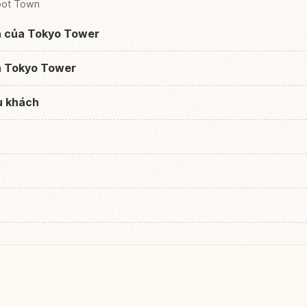
oot Town
óa của Tokyo Tower
n Tokyo Tower
du khách