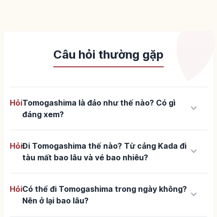
Câu hỏi thường gặp
Hỏi
Tomogashima là đảo như thế nào? Có gì
keyboard_arrow_down
đáng xem?
Hỏi
Đi Tomogashima thế nào? Từ cảng Kada đi
keyboard_arrow_down
tàu mất bao lâu và vé bao nhiêu?
Hỏi
Có thể đi Tomogashima trong ngày không?
keyboard_arrow_down
Nên ở lại bao lâu?