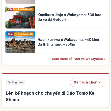
Phổ biến #2
Văn hóa truyền thống
Kamikura Jinja ở Wakayama: 538 bậc
đá và đá Gotobiki
Cuộc sống
Phổ biến #3
Hashikui-iwa ở Wakayama: ~40 khối
đá thẳng hàng ~850m
Xem thêm bài viết về Wakayama
→
Xem lựa chọn
Quảng cáo
Lên kế hoạch cho chuyến đi Đảo Tomo Ke
Shima