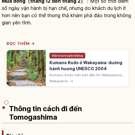
Mùa đông（tháng 12 đến tháng 2）
：Một số thời điểm
số ngày vận hành bị hạn chế, nhưng do khách du lịch ít
hơn nên bạn có thể thong thả khám phá đảo trong không
gian yên tĩnh.
ĐỌC THÊM →
Văn hóa truyền thống
Kumano Kodo ở Wakayama: đường
hành hương UNESCO 2004
Kumano Kodo trên bán đảo Kii (Wakayama)
nối Kumano Sanzan: Hongu, Hayatama,
Wakayama
→
Nachi Taisha. UNESCO 2004. Đường lát đá
Daimon-zaka rừng tuyết tùng cao vút.
Thông tin cách đi đến
Tomogashima