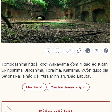
4
Tomogashima ngoài khơi Wakayama gồm 4 đảo eo Kitan:
Okinoshima, Jinoshima, Torajima, Kamijima. Vườn quốc gia
Setonaikai. Pháo đài Yura Minh Trị. 'Đảo Laputa'.
Mục lục
Câu hỏi thường gặp
Điểm nổi bật