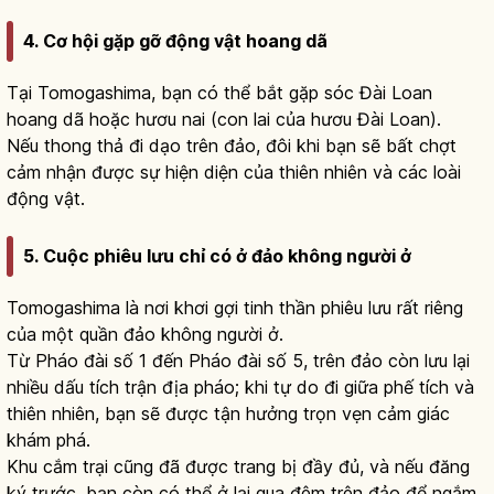
4. Cơ hội gặp gỡ động vật hoang dã
Tại Tomogashima, bạn có thể bắt gặp sóc Đài Loan
hoang dã hoặc hươu nai (con lai của hươu Đài Loan).
Nếu thong thả đi dạo trên đảo, đôi khi bạn sẽ bất chợt
cảm nhận được sự hiện diện của thiên nhiên và các loài
động vật.
5. Cuộc phiêu lưu chỉ có ở đảo không người ở
Tomogashima là nơi khơi gợi tinh thần phiêu lưu rất riêng
của một quần đảo không người ở.
Từ Pháo đài số 1 đến Pháo đài số 5, trên đảo còn lưu lại
nhiều dấu tích trận địa pháo; khi tự do đi giữa phế tích và
thiên nhiên, bạn sẽ được tận hưởng trọn vẹn cảm giác
khám phá.
Khu cắm trại cũng đã được trang bị đầy đủ, và nếu đăng
ký trước, bạn còn có thể ở lại qua đêm trên đảo để ngắm