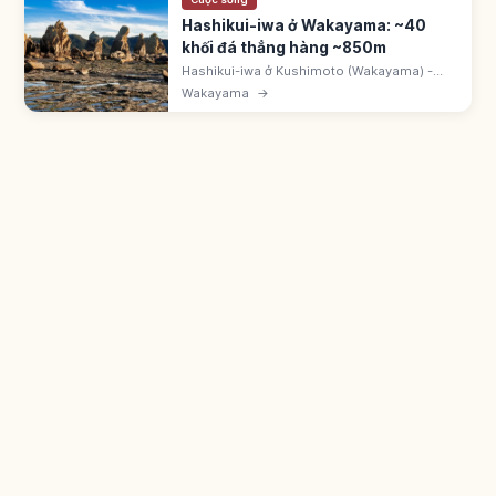
Hashikui-iwa ở Wakayama: ~40
khối đá thẳng hàng ~850m
Hashikui-iwa ở Kushimoto (Wakayama) -
~40 khối đá thẳng hàng từ biển ~850m. Hoạt
Wakayama
→
động núi lửa ~15 triệu năm trước. Danh thắng
và di tích thiên nhiên quốc gia.