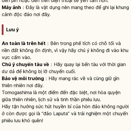
đèn pin hoặc đèn trên điện thoại sẽ yên tâm hơn.
Máy ảnh
：Đây là vật dụng nên mang theo để ghi lại khung
cảnh độc đáo nơi đây.
Lưu ý
An toàn là trên hết
：Bên trong phế tích có chỗ tối và
nền đất không ổn định, vì vậy hãy chú ý không đi vào khu
vực cấm vào.
Chú ý chuyến tàu về
：Hãy quay lại bến tàu với thời gian
dư dả để không bị lỡ chuyến cuối.
Bảo vệ môi trường
：Hãy mang rác về và cùng giữ gìn
thiên nhiên nơi đây.
Tomogashima là một điểm đến đặc biệt, nơi hòa quyện
giữa thiên nhiên, lịch sử và tinh thần phiêu lưu.
Hãy tận hưởng sức hút huyền bí của hòn đảo không người
ở còn được gọi là “đảo Laputa” và trải nghiệm một chuyến
phiêu lưu khó quên!