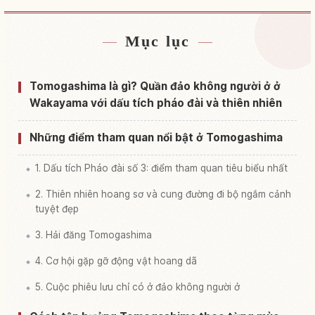
Mục lục
Tìm chỗ ở gần Đảo Tomo Ke Shima
↗
Tìm trải nghiệm tại Đảo Tomo Ke Shima
↗
Tomogashima là gì? Quần đảo không người ở ở
Wakayama với dấu tích pháo đài và thiên nhiên
Những điểm tham quan nổi bật ở Tomogashima
1. Dấu tích Pháo đài số 3: điểm tham quan tiêu biểu nhất
2. Thiên nhiên hoang sơ và cung đường đi bộ ngắm cảnh
tuyệt đẹp
3. Hải đăng Tomogashima
4. Cơ hội gặp gỡ động vật hoang dã
5. Cuộc phiêu lưu chỉ có ở đảo không người ở