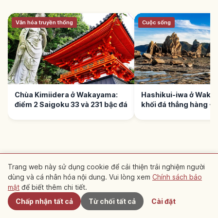
Văn hóa truyền thống
Cuộc sống
Chùa Kimiidera ở Wakayama:
Hashikui-iwa ở Waka
điểm 2 Saigoku 33 và 231 bậc đá
khối đá thẳng hàng 
ĐỌC TIẾP →
Trang web này sử dụng cookie để cải thiện trải nghiệm người
dùng và cá nhân hóa nội dung. Vui lòng xem
Chính sách bảo
Gần đây
Văn hóa truyền thống
mật
để biết thêm chi tiết.
Chùa Kimiidera ở Wakayama: điểm 2
Chấp nhận tất cả
Từ chối tất cả
Cài đặt
Saigoku 33 và 231 bậc đá
Kimii-dera ở Wakayama - điểm 2 tuyến