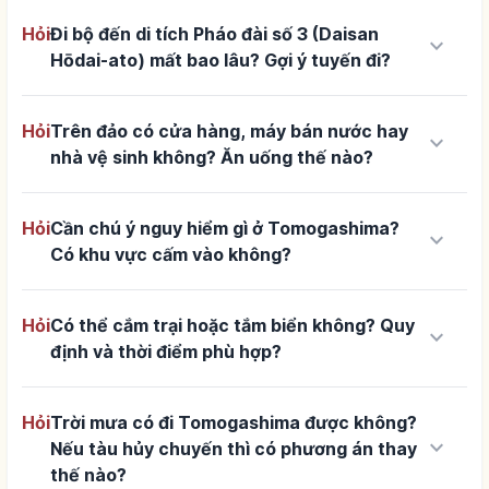
Hỏi
Đi bộ đến di tích Pháo đài số 3 (Daisan
keyboard_arrow_down
Hōdai-ato) mất bao lâu? Gợi ý tuyến đi?
Hỏi
Trên đảo có cửa hàng, máy bán nước hay
keyboard_arrow_down
nhà vệ sinh không? Ăn uống thế nào?
Hỏi
Cần chú ý nguy hiểm gì ở Tomogashima?
keyboard_arrow_down
Có khu vực cấm vào không?
Hỏi
Có thể cắm trại hoặc tắm biển không? Quy
keyboard_arrow_down
định và thời điểm phù hợp?
Hỏi
Trời mưa có đi Tomogashima được không?
keyboard_arrow_down
Nếu tàu hủy chuyến thì có phương án thay
thế nào?