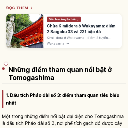
ĐỌC THÊM →
Văn hóa truyền thống
Chùa Kimiidera ở Wakayama: điểm
2 Saigoku 33 và 231 bậc đá
Kimii-dera ở Wakayama - điểm 2 tuyến
Saigoku 33 Kannon. Khai sáng 770 bởi Iko
Wakayama
→
Shonin nhà Đường. 231 bậc đá. 3 giếng
Seijosui, Yoryusui, Kisshosui.
Những điểm tham quan nổi bật ở
Tomogashima
1. Dấu tích Pháo đài số 3: điểm tham quan tiêu biểu
nhất
Một trong những điểm nổi bật đại diện cho Tomogashima
là dấu tích Pháo đài số 3, nơi phế tích gạch đỏ được cây