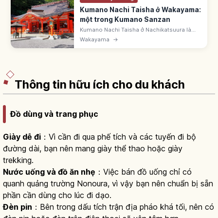
Kumano Nachi Taisha ở Wakayama:
một trong Kumano Sanzan
Kumano Nachi Taisha ở Nachikatsuura là
một trong Kumano Sanzan, thuộc UNESCO
Wakayama
→
'Thánh địa dãy núi Kii'. Bên thác Nachi 133m,
cùng Seiganto-ji.
Thông tin hữu ích cho du khách
Đồ dùng và trang phục
Giày dễ đi
：Vì cần đi qua phế tích và các tuyến đi bộ
đường dài, bạn nên mang giày thể thao hoặc giày
trekking.
Nước uống và đồ ăn nhẹ
：Việc bán đồ uống chỉ có
quanh quảng trường Nonoura, vì vậy bạn nên chuẩn bị sẵn
phần cần dùng cho lúc đi dạo.
Đèn pin
：Bên trong dấu tích trận địa pháo khá tối, nên có