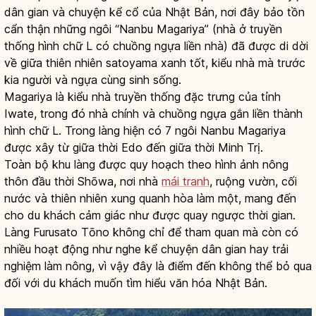
dân gian và chuyện kể cổ của Nhật Bản, nơi đây bảo tồn
cẩn thận những ngôi “Nanbu Magariya” (nhà ở truyền
thống hình chữ L có chuồng ngựa liền nhà) đã được di dời
về giữa thiên nhiên satoyama xanh tốt, kiểu nhà mà trước
kia người và ngựa cùng sinh sống.
Magariya là kiểu nhà truyền thống đặc trưng của tỉnh
Iwate, trong đó nhà chính và chuồng ngựa gắn liền thành
hình chữ L. Trong làng hiện có 7 ngôi Nanbu Magariya
được xây từ giữa thời Edo đến giữa thời Minh Trị.
Toàn bộ khu làng được quy hoạch theo hình ảnh nông
thôn đầu thời Shōwa, nơi nhà
mái tranh
, ruộng vườn, cối
nước và thiên nhiên xung quanh hòa làm một, mang đến
cho du khách cảm giác như được quay ngược thời gian.
Làng Furusato Tōno không chỉ để tham quan mà còn có
nhiều hoạt động như nghe kể chuyện dân gian hay trải
nghiệm làm nông, vì vậy đây là điểm đến không thể bỏ qua
đối với du khách muốn tìm hiểu văn hóa Nhật Bản.