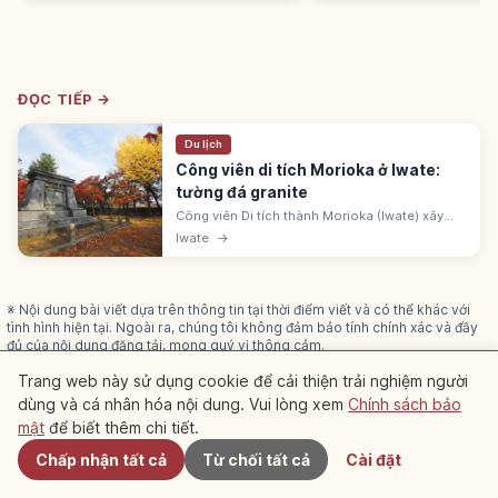
ĐỌC TIẾP →
Du lịch
Công viên di tích Morioka ở Iwate:
tường đá granite
Công viên Di tích thành Morioka (Iwate) xây
trên nền thành Morioka của gia tộc Nanbu
Iwate
→
(1597-1633). Tường đá granite bảo tồn đẹp. 100
thành nổi tiếng Nhật Bản.
※ Nội dung bài viết dựa trên thông tin tại thời điểm viết và có thể khác với
tình hình hiện tại. Ngoài ra, chúng tôi không đảm bảo tính chính xác và đầy
đủ của nội dung đăng tải, mong quý vị thông cảm.
Quảng cáo
Bài viết này có thể chứa quảng cáo (liên kết tiếp thị); chúng
Trang web này sử dụng cookie để cải thiện trải nghiệm người
tôi có thể nhận hoa hồng từ các đặt chỗ qua các liên kết đó.
dùng và cá nhân hóa nội dung. Vui lòng xem
Chính sách bảo
Gần đây
mật
để biết thêm chi tiết.
Chấp nhận tất cả
Từ chối tất cả
Cài đặt
Bài viết liên quan