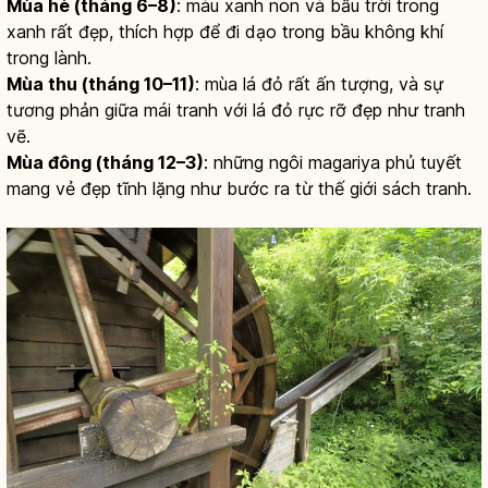
Mùa hè (tháng 6–8)
: màu xanh non và bầu trời trong
xanh rất đẹp, thích hợp để đi dạo trong bầu không khí
trong lành.
Mùa thu (tháng 10–11)
: mùa lá đỏ rất ấn tượng, và sự
tương phản giữa mái tranh với lá đỏ rực rỡ đẹp như tranh
vẽ.
Mùa đông (tháng 12–3)
: những ngôi magariya phủ tuyết
mang vẻ đẹp tĩnh lặng như bước ra từ thế giới sách tranh.