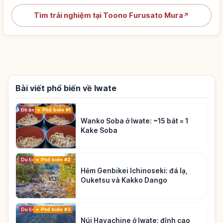
Tìm trải nghiệm tại Toono Furusato Mura
↗
Bài viết phổ biến về Iwate
Đồ ăn
Phổ biến #1
Wanko Soba ở Iwate: ~15 bát = 1
Kake Soba
Du lịch
Phổ biến #2
Hẻm Genbikei Ichinoseki: đá lạ,
Ouketsu và Kakko Dango
Du lịch
Phổ biến #3
Núi Hayachine ở Iwate: đỉnh cao