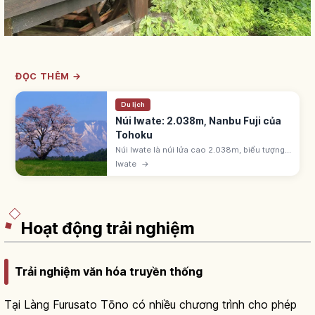
ĐỌC THÊM →
Du lịch
Núi Iwate: 2.038m, Nanbu Fuji của
Tohoku
Núi Iwate là núi lửa cao 2.038m, biểu tượng
Tohoku, gọi 'Nanbu Fuji'. Ishikawa Takuboku
Iwate
→
từng làm thơ về núi. Thuộc 100 núi nổi tiếng
Nhật Bản. Dễ đi từ Morioka.
Hoạt động trải nghiệm
Trải nghiệm văn hóa truyền thống
Tại Làng Furusato Tōno có nhiều chương trình cho phép