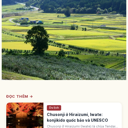
ĐỌC THÊM →
Du lịch
Chusonji ở Hiraizumi, Iwate:
konjikido quốc bảo và UNESCO
Chusonji ở Hiraizumi (Iwate) là chùa Tendai