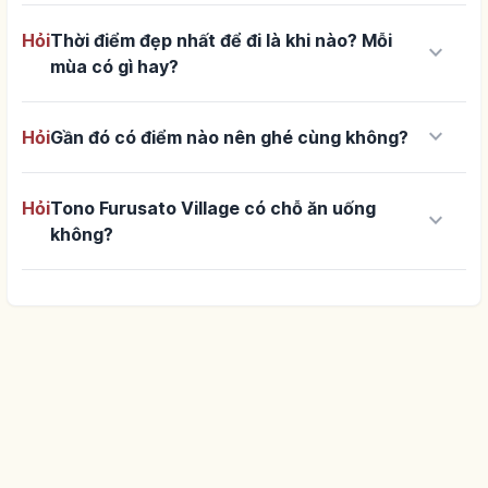
Hỏi
Thời điểm đẹp nhất để đi là khi nào? Mỗi
keyboard_arrow_down
mùa có gì hay?
keyboard_arrow_down
Hỏi
Gần đó có điểm nào nên ghé cùng không?
Hỏi
Tono Furusato Village có chỗ ăn uống
keyboard_arrow_down
không?