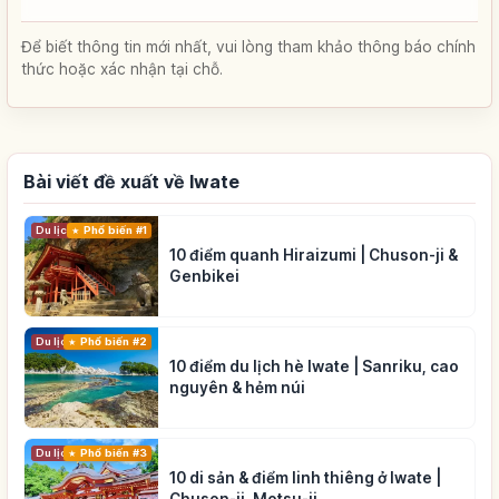
Để biết thông tin mới nhất, vui lòng tham khảo thông báo chính
thức hoặc xác nhận tại chỗ.
Bài viết đề xuất về Iwate
Du lịch
Phổ biến #1
10 điểm quanh Hiraizumi | Chuson-ji &
Genbikei
Du lịch
Phổ biến #2
10 điểm du lịch hè Iwate | Sanriku, cao
nguyên & hẻm núi
Du lịch
Phổ biến #3
10 di sản & điểm linh thiêng ở Iwate |