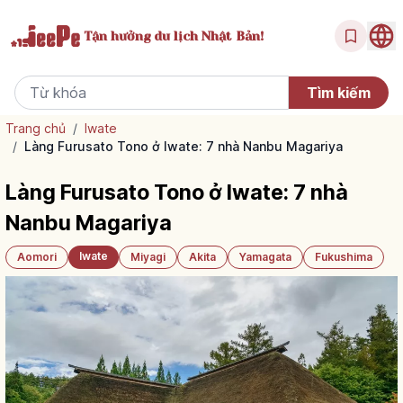
Tận hưởng
du lịch Nhật Bản!
Trang chủ
/
Iwate
/
Làng Furusato Tono ở Iwate: 7 nhà Nanbu Magariya
Làng Furusato Tono ở Iwate: 7 nhà
Nanbu Magariya
Iwate
Aomori
Miyagi
Akita
Yamagata
Fukushima