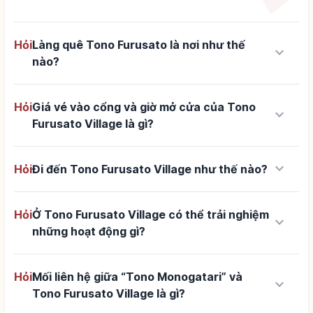
Hỏi
Làng quê Tono Furusato là nơi như thế
keyboard_arrow_down
nào?
Hỏi
Giá vé vào cổng và giờ mở cửa của Tono
keyboard_arrow_down
Furusato Village là gì?
keyboard_arrow_down
Hỏi
Đi đến Tono Furusato Village như thế nào?
Hỏi
Ở Tono Furusato Village có thể trải nghiệm
keyboard_arrow_down
những hoạt động gì?
Hỏi
Mối liên hệ giữa “Tono Monogatari” và
keyboard_arrow_down
Tono Furusato Village là gì?