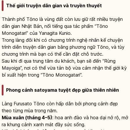
Thế giới truyện dân gian và truyền thuyết
Thành phố Tōno là vùng đất còn lưu giữ rất nhiều truyện
dân gian Nhật Bản, nổi tiếng qua tác phẩm “Tōno
Monogatari” của Yanagita Kunio.
Trong làng đôi khi có chương trình nghệ nhân kể chuyện
trình diễn truyện dân gian bằng phương ngữ Tōno, và tùy
chương trình mà bạn có thể cần đặt chỗ trước.
Sau khi đi qua trung tâm du khách, bạn sẽ đến “Rừng
Mayoiga”, nơi có thể vừa tản bộ vừa cảm nhận thế giới kỳ
bí xuất hiện trong “Tōno Monogatari”.
Phong cảnh satoyama tuyệt đẹp giữa thiên nhiên
Làng Furusato Tōno còn hấp dẫn bởi phong cảnh đẹp
theo từng mùa trong năm.
Mùa xuân (tháng 4–5)
: hoa anh đào và hoa dại nở rộ, mở
ra khung cảnh xanh mát đầy sức sống.