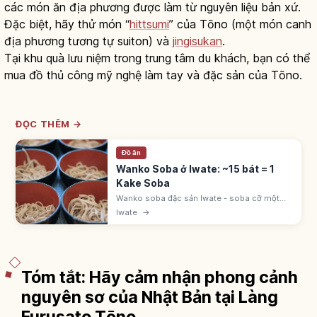
các món ăn địa phương được làm từ nguyên liệu bản xứ.
Đặc biệt, hãy thử món “
hittsumi
” của Tōno (một món canh
địa phương tương tự suiton) và
jingisukan
.
Tại khu quà lưu niệm trong trung tâm du khách, bạn có thể
mua đồ thủ công mỹ nghệ làm tay và đặc sản của Tōno.
ĐỌC THÊM →
Đồ ăn
Wanko Soba ở Iwate: ~15 bát = 1
Kake Soba
Wanko soba đặc sản Iwate - soba cỡ một
miếng phục vụ trong bát nhỏ liên tục.
Iwate
→
'Wanko' tiếng địa phương là bát. ~15 bát = 1
kake soba. Nữ 30-50, nam 50-70 bát.
Tóm tắt: Hãy cảm nhận phong cảnh
nguyên sơ của Nhật Bản tại Làng