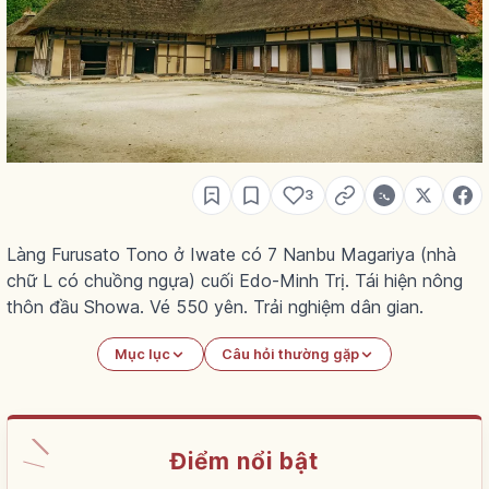
3
Làng Furusato Tono ở Iwate có 7 Nanbu Magariya (nhà
chữ L có chuồng ngựa) cuối Edo-Minh Trị. Tái hiện nông
thôn đầu Showa. Vé 550 yên. Trải nghiệm dân gian.
Mục lục
Câu hỏi thường gặp
Điểm nổi bật