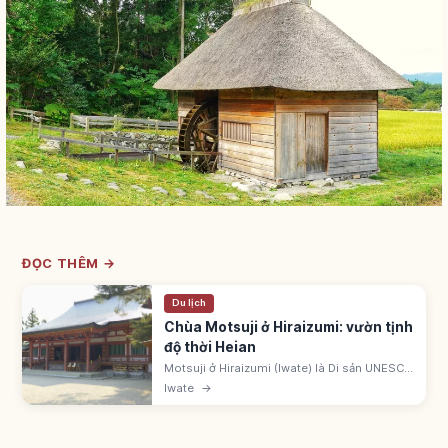
ĐỌC THÊM →
Du lịch
Chùa Motsuji ở Hiraizumi: vườn tịnh
độ thời Heian
Motsuji ở Hiraizumi (Iwate) là Di sản UNESCO
'Hiraizumi'. Ennin khai sơn 850. Fujiwara
Iwate
→
Motohira đời 2 và Hidehira đời 3 tái hưng.
Vườn Tịnh độ phong cách Heian.