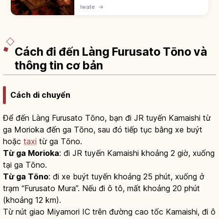
do Ennin khai sơn năm 850. Fujiwara no
Iwate
→
Kiyohira xây Konjikido năm 1124 - Quốc bảo
dát vàng. UNESCO 2011.
Cách đi đến Làng Furusato Tōno và
thông tin cơ bản
Cách di chuyển
Để đến Làng Furusato Tōno, bạn đi JR tuyến Kamaishi từ
ga Morioka đến ga Tōno, sau đó tiếp tục bằng xe buýt
hoặc
taxi
từ ga Tōno.
Từ ga Morioka
: đi JR tuyến Kamaishi khoảng 2 giờ, xuống
tại ga Tōno.
Từ ga Tōno
: đi xe buýt tuyến khoảng 25 phút, xuống ở
trạm “Furusato Mura”. Nếu đi ô tô, mất khoảng 20 phút
(khoảng 12 km).
Từ nút giao Miyamori IC trên đường cao tốc Kamaishi, đi ô