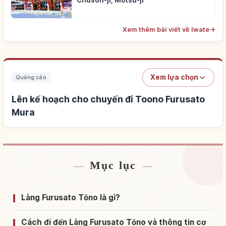
Chuson-ji, Motsu-ji
Xem thêm bài viết về Iwate
→
Xem lựa chọn
Quảng cáo
Lên kế hoạch cho chuyến đi Toono Furusato
Mura
Mục lục
Tìm chỗ ở gần Toono Furusato Mura
↗
Tìm trải nghiệm tại Toono Furusato Mura
↗
Làng Furusato Tōno là gì?
Cách đi đến Làng Furusato Tōno và thông tin cơ