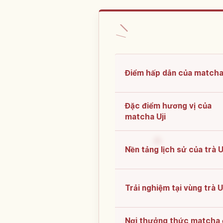
Điểm hấp dẫn của matcha 
Đặc điểm hương vị của
matcha Uji
Nền tảng lịch sử của trà U
Trải nghiệm tại vùng trà U
Nơi thưởng thức matcha 