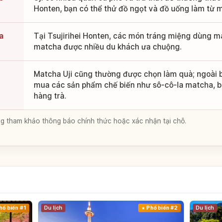
Honten, bạn có thể thử đồ ngọt và đồ uống làm từ m
a
Tại Tsujirihei Honten, các món tráng miệng dùng ma
matcha được nhiều du khách ưa chuộng.
Matcha Uji cũng thường được chọn làm quà; ngoài b
mua các sản phẩm chế biến như sô-cô-la matcha, b
hàng trà.
lòng tham khảo thông báo chính thức hoặc xác nhận tại chỗ.
hổ biến #1
Du lịch
Phổ biến #2
Du lịch