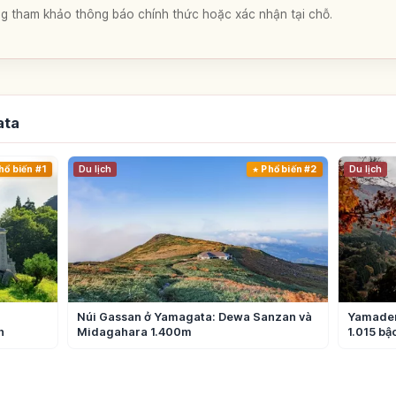
lòng tham khảo thông báo chính thức hoặc xác nhận tại chỗ.
ata
hổ biến #1
Du lịch
Phổ biến #2
Du lịch
Núi Gassan ở Yamagata: Dewa Sanzan và
Yamadera
h
Midagahara 1.400m
1.015 bậ