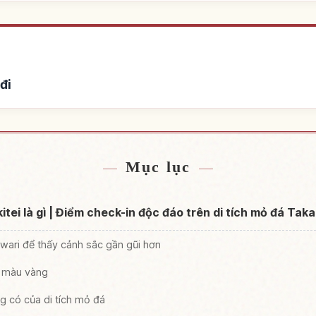
đi
hỗ ở
Tìm trả
↗
Mục lục
itei là gì | Điểm check-in độc đáo trên di tích mỏ đá Ta
iwari để thấy cảnh sắc gần gũi hơn
uf màu vàng
g có của di tích mỏ đá