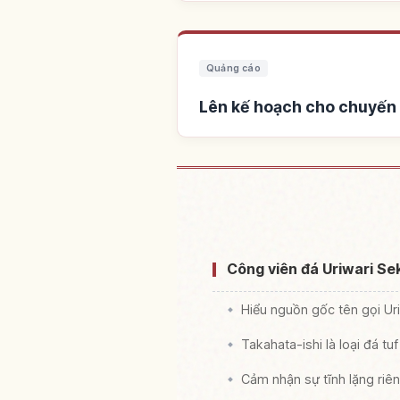
Quảng cáo
Lên kế hoạch cho chuyến 
Tìm c
Công viên đá Uriwari Sek
Hiểu nguồn gốc tên gọi Ur
Takahata-ishi là loại đá t
Cảm nhận sự tĩnh lặng riên