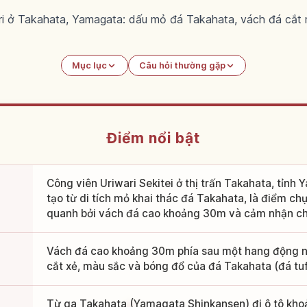
ri ở Takahata, Yamagata: dấu mỏ đá Takahata, vách đá cắt
Mục lục
Câu hỏi thường gặp
Điểm nổi bật
Công viên Uriwari Sekitei ở thị trấn Takahata, tỉnh 
tạo từ di tích mỏ khai thác đá Takahata, là điểm ch
quanh bởi vách đá cao khoảng 30m và cảm nhận ch
Vách đá cao khoảng 30m phía sau một hang động n
cắt xẻ, màu sắc và bóng đổ của đá Takahata (đá tuf
Từ ga Takahata (Yamagata Shinkansen) đi ô tô khoả