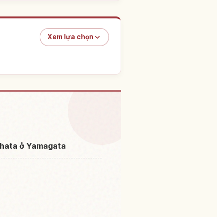
Xem lựa chọn
i nghiệm
↗
kahata ở Yamagata