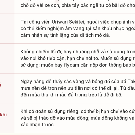
chỗ đỗ vài xe con, phía tây bắc ngã tư có bãi đỗ cho
Tại công viên Uriwari Sekitei, ngoài việc chụp ảnh 
có thể kiểm nghiệm âm vang tại sân khấu nhạc ngoà
cảm nhận sự tĩnh lặng của di tích mỏ đá.
Không chiếm lối đi; hãy nhường chỗ và sử dụng tron
vào nơi khó tiếp cận, hạn chế nói to. Muốn sử dụng 
sử dụng; muốn bay flycam cần nộp đơn thông báo b
Ngày nắng dễ thấy sắc vàng và bóng đổ của đá Ta
i
mưa nền dễ trơn nên ưu tiên nơi có thể đi lại. Từ đầ
đến mùa thu khi màu đá trong trẻo là dễ đi bộ.
Khi có đoàn sử dụng riêng, có thể bị hạn chế vào cử
khi
và sẽ bị tháo dỡ vào mùa đông; mùa đông không và
xác nhận trước.