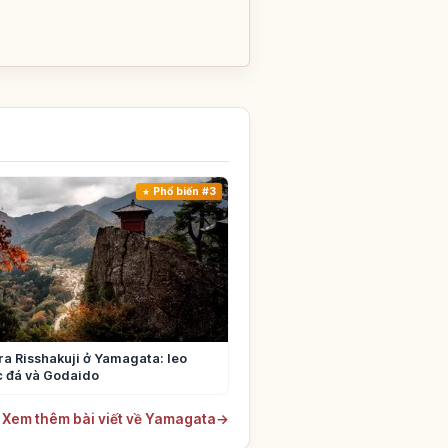
Phổ biến #3
 Risshakuji ở Yamagata: leo
c đá và Godaido
Xem thêm bài viết về Yamagata
→