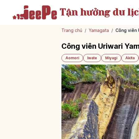
Tận hưởng
du lị
Trang chủ
/
Yamagata
/
Công viên 
Công viên Uriwari Yam
Aomori
Iwate
Miyagi
Akita