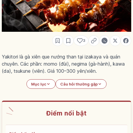
3
Yakitori là gà xiên que nướng than tại izakaya và quán
chuyên. Các phần: momo (đùi), negima (gà-hành), kawa
(da), tsukune (viên). Giá 100–300 yên/xiên.
Mục lục
Câu hỏi thường gặp
Điểm nổi bật