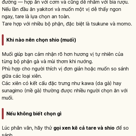
đường — hợp ăn với cơm và cũng dễ nhắm với bia rượu.
Nếu lần đầu ăn yakitori và muốn một vị dễ thấy ngon
ngay, tare là lựa chọn an toàn.
Tare hợp với nhiều bộ phận, đặc biệt là tsukune và momo.
Khi nào nên chọn shio (muối)
Muối giúp bạn cảm nhận rõ hơn hương vị tự nhiên của
từng bộ phận gà và mùi thơm khi nướng.
Phù hợp cho người thích vị đơn giản hoặc muốn so sánh
giữa các loại xiên.
Các xiên có kết cấu đặc trưng như kawa (da gà) hay
sunagimo (mề gà) thường được nhiều người chọn ăn với
muối.
Nếu không biết chọn gì
Lúc phân vân, hãy thử
gọi xen kẽ cả tare và shio
để so
sánh.