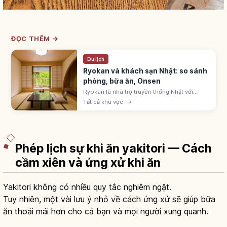
ĐỌC THÊM →
Du lịch
Ryokan và khách sạn Nhật: so sánh
phòng, bữa ăn, Onsen
Ryokan là nhà trọ truyền thống Nhật với
phòng tatami, futon, yukata, kaiseki và
Tất cả khu vực
→
onsen. Khách sạn business, city, resort tự
do hơn. Chọn theo mục đích chuyến đi.
Phép lịch sự khi ăn yakitori — Cách
cầm xiên và ứng xử khi ăn
Yakitori không có nhiều quy tắc nghiêm ngặt.
Tuy nhiên, một vài lưu ý nhỏ về cách ứng xử sẽ giúp bữa
ăn thoải mái hơn cho cả bạn và mọi người xung quanh.