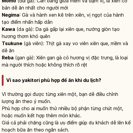
Momo
(đùi gà): Cân bằng giữa mềm và đậm vị, là xiên cơ
bản dễ ăn nhất cho người mới
Negima
: Gà và hành xen kẽ trên xiên, vị ngọt của hành
tạo điểm nhấn hấp dẫn
Kawa
(da gà): Da gà gấp lại xiên que, nướng giòn tạo
hương thơm khó quên
Tsukune
(gà viên): Thịt gà xay vo viên xiên que, mềm và
dễ ăn
Reba
(gan gà): Xiên gan gà có hương vị đặc trưng, là loại
mà người thích hoặc không thích rõ rệt
Vì sao yakitori phù hợp để ăn khi du lịch?
Vì thường gọi được từng xiên một, bạn dễ điều chỉnh
lượng ăn theo ý muốn.
Phù hợp cho ai muốn thử nhiều bộ phận từng chút một,
hoặc muốn kết hợp thêm món khác.
Giá cả phải chăng cũng là ưu điểm giúp du khách dễ lên kế
hoạch bữa ăn theo ngân sách.