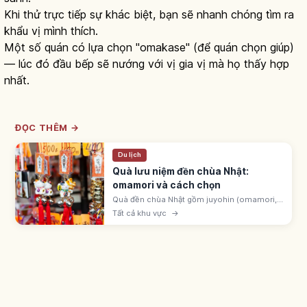
Khi thử trực tiếp sự khác biệt, bạn sẽ nhanh chóng tìm ra
khẩu vị mình thích.
Một số quán có lựa chọn "omakase" (để quán chọn giúp)
— lúc đó đầu bếp sẽ nướng với vị gia vị mà họ thấy hợp
nhất.
ĐỌC THÊM →
Du lịch
Quà lưu niệm đền chùa Nhật:
omamori và cách chọn
Quà đền chùa Nhật gồm juyohin (omamori,
goshuin, ofuda) gọi là được ban tặng, và đồ
Tất cả khu vực
→
engimono ở cửa hàng monzen-machi.
Omamori hatsuho-ryō 500-1.000 yên.