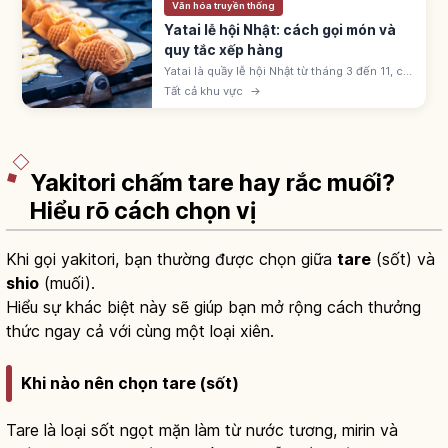
Văn hóa truyền thống
Yatai lễ hội Nhật: cách gọi món và
quy tắc xếp hàng
Yatai là quầy lễ hội Nhật từ tháng 3 đến 11, có
ringo-ame, yakisoba, takoyaki, kakigōri. Giá
Tất cả khu vực
→
300-500 yên; xếp hàng theo thứ tự và dịch
sang bên sau khi nhận.
Yakitori chấm tare hay rắc muối?
Hiểu rõ cách chọn vị
Khi gọi yakitori, bạn thường được chọn giữa
tare
(sốt) và
shio
(muối).
Hiểu sự khác biệt này sẽ giúp bạn mở rộng cách thưởng
thức ngay cả với cùng một loại xiên.
Khi nào nên chọn tare (sốt)
Tare là loại sốt ngọt mặn làm từ nước tương, mirin và