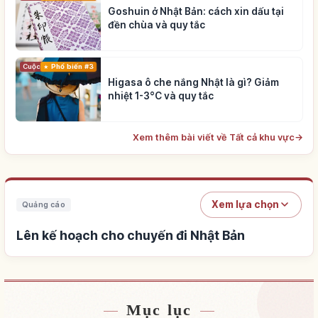
Goshuin ở Nhật Bản: cách xin dấu tại
đền chùa và quy tắc
Cuộc sống
Phổ biến #3
Higasa ô che nắng Nhật là gì? Giảm
nhiệt 1-3°C và quy tắc
Xem thêm bài viết về Tất cả khu vực
→
Xem lựa chọn
Quảng cáo
Lên kế hoạch cho chuyến đi Nhật Bản
Mục lục
Tìm chỗ ở gần Nhật Bản
↗