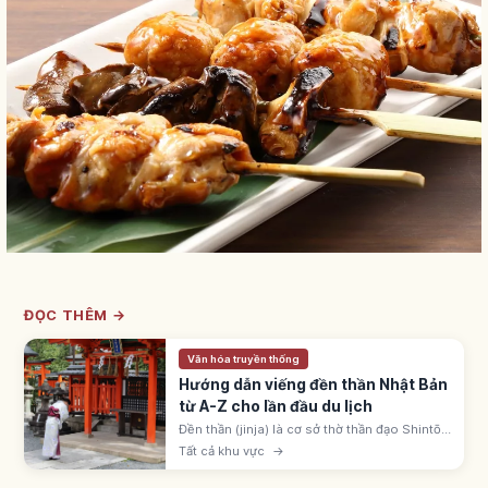
ĐỌC THÊM →
Văn hóa truyền thống
Hướng dẫn viếng đền thần Nhật Bản
từ A-Z cho lần đầu du lịch
Đền thần (jinja) là cơ sở thờ thần đạo Shintō
Nhật, khoảng 80.000 ngôi. Nhận biết qua
Tất cả khu vực
→
cổng torii; quy trình: torii, temizuya, ni-rei ni-
hakushu ichi-rei.