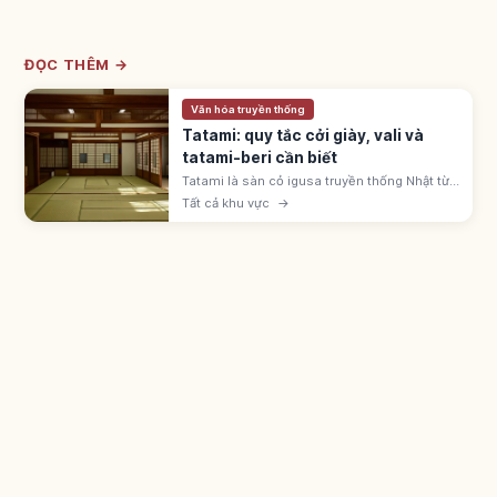
ĐỌC THÊM →
Văn hóa truyền thống
Tatami: quy tắc cởi giày, vali và
tatami-beri cần biết
Tatami là sàn cỏ igusa truyền thống Nhật từ
thời Muromachi. Cởi giày dép, không kéo
Tất cả khu vực
→
vali, tránh giẫm viền tatami-beri; mang tất
sạch vào phòng washitsu.