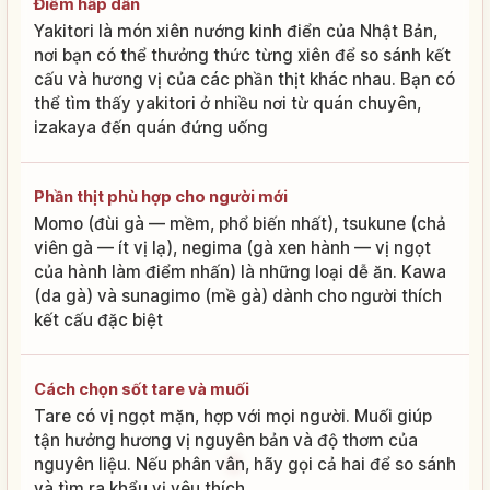
Điểm hấp dẫn
Yakitori là món xiên nướng kinh điển của Nhật Bản,
nơi bạn có thể thưởng thức từng xiên để so sánh kết
cấu và hương vị của các phần thịt khác nhau. Bạn có
thể tìm thấy yakitori ở nhiều nơi từ quán chuyên,
izakaya đến quán đứng uống
Phần thịt phù hợp cho người mới
Momo (đùi gà — mềm, phổ biến nhất), tsukune (chả
viên gà — ít vị lạ), negima (gà xen hành — vị ngọt
của hành làm điểm nhấn) là những loại dễ ăn. Kawa
(da gà) và sunagimo (mề gà) dành cho người thích
kết cấu đặc biệt
Cách chọn sốt tare và muối
Tare có vị ngọt mặn, hợp với mọi người. Muối giúp
tận hưởng hương vị nguyên bản và độ thơm của
nguyên liệu. Nếu phân vân, hãy gọi cả hai để so sánh
và tìm ra khẩu vị yêu thích