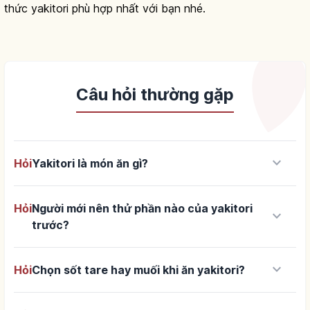
thức yakitori phù hợp nhất với bạn nhé.
Câu hỏi thường gặp
keyboard_arrow_down
Hỏi
Yakitori là món ăn gì?
Hỏi
Người mới nên thử phần nào của yakitori
keyboard_arrow_down
trước?
keyboard_arrow_down
Hỏi
Chọn sốt tare hay muối khi ăn yakitori?