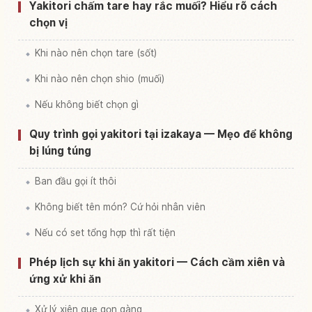
Yakitori chấm tare hay rắc muối? Hiểu rõ cách
chọn vị
Khi nào nên chọn tare (sốt)
Khi nào nên chọn shio (muối)
Nếu không biết chọn gì
Quy trình gọi yakitori tại izakaya — Mẹo để không
bị lúng túng
Ban đầu gọi ít thôi
Không biết tên món? Cứ hỏi nhân viên
Nếu có set tổng hợp thì rất tiện
Phép lịch sự khi ăn yakitori — Cách cầm xiên và
ứng xử khi ăn
Xử lý xiên que gọn gàng