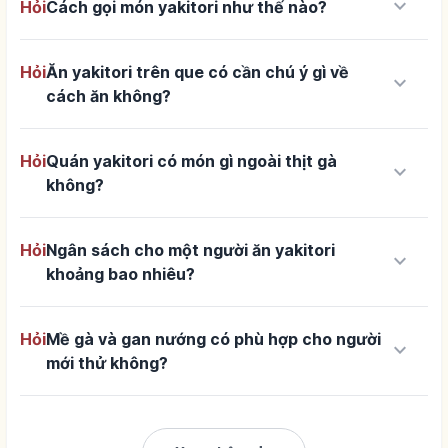
keyboard_arrow_down
Hỏi
Cách gọi món yakitori như thế nào?
Hỏi
Ăn yakitori trên que có cần chú ý gì về
keyboard_arrow_down
cách ăn không?
Hỏi
Quán yakitori có món gì ngoài thịt gà
keyboard_arrow_down
không?
Hỏi
Ngân sách cho một người ăn yakitori
keyboard_arrow_down
khoảng bao nhiêu?
Hỏi
Mề gà và gan nướng có phù hợp cho người
keyboard_arrow_down
mới thử không?