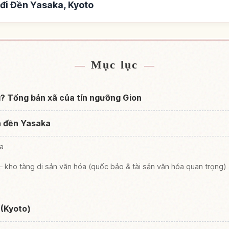
đi Đền Yasaka, Kyoto
n Yasaka, Kyoto
Tìm trải nghiệm tạ
↗
Mục lục
ì? Tổng bản xã của tín ngưỡng Gion
a đền Yasaka
a
kho tàng di sản văn hóa (quốc bảo & tài sản văn hóa quan trọng)
 (Kyoto)