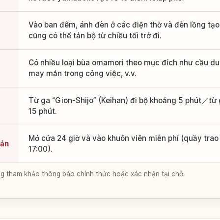
Vào ban đêm, ánh đèn ở các điện thờ và đèn lồng tạo
cũng có thể tản bộ từ chiều tối trở đi.
Có nhiều loại bùa omamori theo mục đích như cầu du
may mắn trong công việc, v.v.
Từ ga “Gion-Shijo” (Keihan) đi bộ khoảng 5 phút／từ 
15 phút.
Mở cửa 24 giờ và vào khuôn viên miễn phí (quầy trao
bản
17:00).
lòng tham khảo thông báo chính thức hoặc xác nhận tại chỗ.