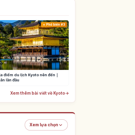
Phổ biến #3
ịa điểm du lịch Kyoto nên đến｜
ẫn lần đầu
Xem thêm bài viết về Kyoto
→
Xem lựa chọn