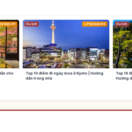
hổ biến #1
Du lịch
Phổ biến #2
Du lịch
dẫn cho
Top 10 điểm đi ngày mưa ở Kyoto | Hướng
Top 10 đ
dẫn trong nhà
Hướng d