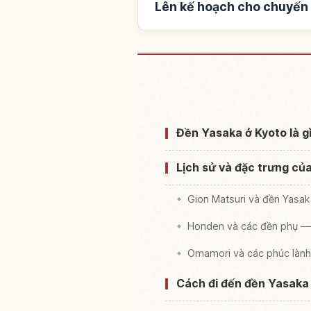
Lên kế hoạch cho chuyến 
Tìm chỗ ở gần Đề
Đền Yasaka ở Kyoto là g
Lịch sử và đặc trưng củ
Gion Matsuri và đền Yasak
Honden và các đền phụ ── 
Omamori và các phúc lành
Cách đi đến đền Yasaka