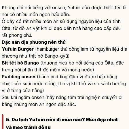
Không chỉ nổi tiếng với onsen, Yufuin còn được biết đến là
nơi có nhiều món ngon hấp dẫn.
Ở đây có rất nhiều món ăn sử dụng nguyên liệu của tỉnh
Ōita, từ đồ ăn vặt khi đi dạo đến nhà hàng cao cấp đều
rất phong phú.
Đặc sản địa phương nên thử
Yufuin Burger
(hamburger thủ công làm từ nguyên liệu địa
phương như thịt bò Bungo-gyū)
Bít tết bò Bungo
(thương hiệu bò nổi tiếng của Ōita, đặc
trưng bởi phần thịt đỏ mềm và mọng nước)
Pudding onsen
(bánh pudding đậm vị được hấp bằng
nhiệt của suối nước nóng, thú vị khi thử và so sánh hương
vị ở từng cửa hàng)
Sau khi ngâm onsen, hãy nâng tầm trải nghiệm chuyến đi
bằng những món ăn ngon đặc sắc.
5. Du lịch Yufuin nên đi mùa nào? Mùa đẹp nhất
và mẹo tránh đông