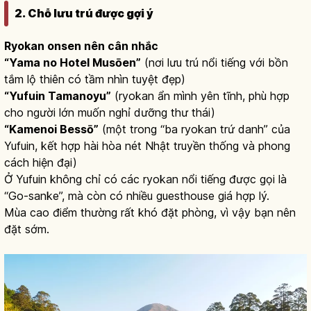
2. Chỗ lưu trú được gợi ý
Ryokan onsen nên cân nhắc
“Yama no Hotel Musōen”
(nơi lưu trú nổi tiếng với bồn
tắm lộ thiên có tầm nhìn tuyệt đẹp)
“Yufuin Tamanoyu”
(ryokan ẩn mình yên tĩnh, phù hợp
cho người lớn muốn nghỉ dưỡng thư thái)
“Kamenoi Bessō”
(một trong “ba ryokan trứ danh” của
Yufuin, kết hợp hài hòa nét Nhật truyền thống và phong
cách hiện đại)
Ở Yufuin không chỉ có các ryokan nổi tiếng được gọi là
“Go-sanke”, mà còn có nhiều guesthouse giá hợp lý.
Mùa cao điểm thường rất khó đặt phòng, vì vậy bạn nên
đặt sớm.