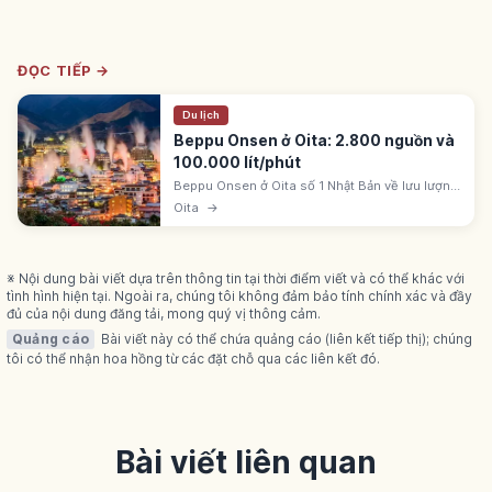
ĐỌC TIẾP →
Du lịch
Beppu Onsen ở Oita: 2.800 nguồn và
100.000 lít/phút
Beppu Onsen ở Oita số 1 Nhật Bản về lưu lượng
và nguồn suối: >2.800 nguồn, >100.000
Oita
→
lít/phút. 'Beppu Hatto' 8 khu. Jigoku-meguri,
tắm cát, bùn. 7/10 loại.
※ Nội dung bài viết dựa trên thông tin tại thời điểm viết và có thể khác với
tình hình hiện tại. Ngoài ra, chúng tôi không đảm bảo tính chính xác và đầy
đủ của nội dung đăng tải, mong quý vị thông cảm.
Quảng cáo
Bài viết này có thể chứa quảng cáo (liên kết tiếp thị); chúng
tôi có thể nhận hoa hồng từ các đặt chỗ qua các liên kết đó.
Bài viết liên quan