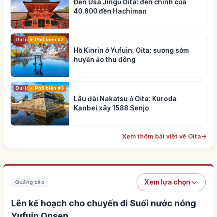
Đền Usa Jingū Ōita: đền chính của
40.600 đền Hachiman
Du lịch
Phổ biến #2
Hồ Kinrin ở Yufuin, Oita: sương sớm
huyền ảo thu đông
Du lịch
Phổ biến #3
Lâu đài Nakatsu ở Oita: Kuroda
Kanbei xây 1588 Senjo
Xem thêm bài viết về Oita
→
Xem lựa chọn
Quảng cáo
Lên kế hoạch cho chuyến đi Suối nước nóng
Yufuin Onsen