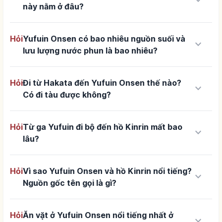
keyboard_arrow_down
này nằm ở đâu?
Hỏi
Yufuin Onsen có bao nhiêu nguồn suối và
keyboard_arrow_down
lưu lượng nước phun là bao nhiêu?
Hỏi
Đi từ Hakata đến Yufuin Onsen thế nào?
keyboard_arrow_down
Có đi tàu được không?
Hỏi
Từ ga Yufuin đi bộ đến hồ Kinrin mất bao
keyboard_arrow_down
lâu?
Hỏi
Vì sao Yufuin Onsen và hồ Kinrin nổi tiếng?
keyboard_arrow_down
Nguồn gốc tên gọi là gì?
Hỏi
Ăn vặt ở Yufuin Onsen nổi tiếng nhất ở
keyboard_arrow_down