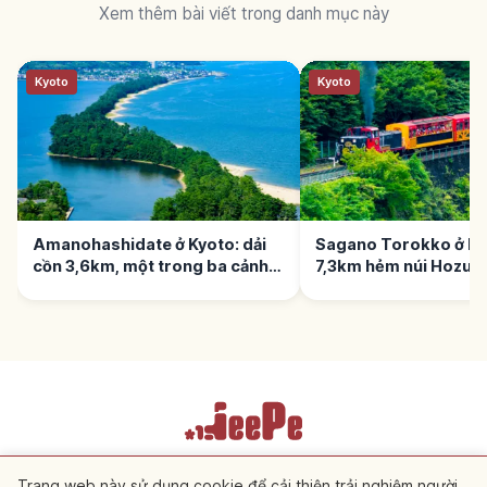
Xem thêm bài viết trong danh mục này
Kyoto
Kyoto
Amanohashidate ở Kyoto: dải
Sagano Torokko ở Ky
cồn 3,6km, một trong ba cảnh
7,3km hẻm núi Hozu-
Nhật
Điều khoản dịch vụ
Chính sách bảo mật
Cài đặt cookie
Trang web này sử dụng cookie để cải thiện trải nghiệm người