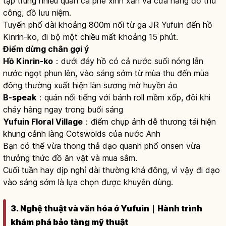
tập trung nhiều quán cà phê xinh xắn và cửa hàng đồ thủ
công, đồ lưu niệm.
Tuyến phố dài khoảng 800m nối từ ga JR Yufuin đến hồ
Kinrin-ko, đi bộ một chiều mất khoảng 15 phút.
Điểm dừng chân gợi ý
Hồ Kinrin-ko
：dưới đáy hồ có cả nước suối nóng lẫn
nước ngọt phun lên, vào sáng sớm từ mùa thu đến mùa
đông thường xuất hiện làn sương mờ huyền ảo
B-speak
：quán nổi tiếng với bánh roll mềm xốp, đôi khi
cháy hàng ngay trong buổi sáng
Yufuin Floral Village
：điểm chụp ảnh dễ thương tái hiện
khung cảnh làng Cotswolds của nước Anh
Bạn có thể vừa thong thả dạo quanh phố onsen vừa
thưởng thức đồ ăn vặt và mua sắm.
Cuối tuần hay dịp nghỉ dài thường khá đông, vì vậy đi dạo
vào sáng sớm là lựa chọn được khuyên dùng.
3. Nghệ thuật và văn hóa ở Yufuin｜Hành trình
khám phá bảo tàng mỹ thuật