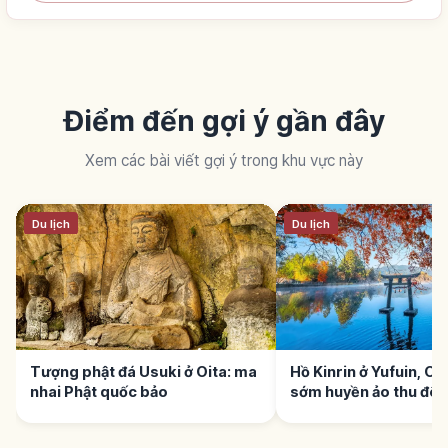
Điểm đến gợi ý gần đây
Xem các bài viết gợi ý trong khu vực này
Du lịch
Du lịch
Tượng phật đá Usuki ở Oita: ma
Hồ Kinrin ở Yufuin, Oi
nhai Phật quốc bảo
sớm huyền ảo thu đô