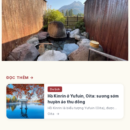
ĐỌC THÊM →
Du lịch
Hồ Kinrin ở Yufuin, Oita: sương sớm
huyền ảo thu đông
Hồ Kinrin là biểu tượng Yufuin (Oita), được
Mori Kuso đặt tên 1884. Sương sớm huyền
Oita
→
ảo từ thu đến đông, liên quan mạch suối
nóng. Tản bộ và cà phê quanh hồ.