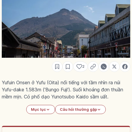
2
Yufuin Onsen ở Yufu (Oita) nổi tiếng với tầm nhìn ra núi
Yufu-dake 1.583m ('Bungo Fuji'). Suối khoáng đơn thuần
mềm mịn. Có phố dạo Yunotsubo Kaido sầm uất.
Mục lục
Câu hỏi thường gặp