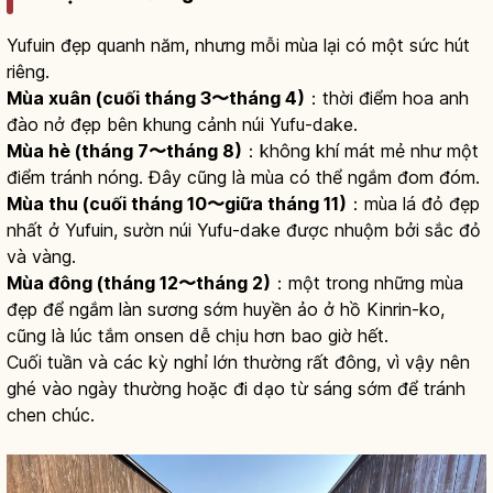
Yufuin đẹp quanh năm, nhưng mỗi mùa lại có một sức hút
riêng.
Mùa xuân (cuối tháng 3〜tháng 4)
：thời điểm hoa anh
đào nở đẹp bên khung cảnh núi Yufu-dake.
Mùa hè (tháng 7〜tháng 8)
：không khí mát mẻ như một
điểm tránh nóng. Đây cũng là mùa có thể ngắm đom đóm.
Mùa thu (cuối tháng 10〜giữa tháng 11)
：mùa lá đỏ đẹp
nhất ở Yufuin, sườn núi Yufu-dake được nhuộm bởi sắc đỏ
và vàng.
Mùa đông (tháng 12〜tháng 2)
：một trong những mùa
đẹp để ngắm làn sương sớm huyền ảo ở hồ Kinrin-ko,
cũng là lúc tắm onsen dễ chịu hơn bao giờ hết.
Cuối tuần và các kỳ nghỉ lớn thường rất đông, vì vậy nên
ghé vào ngày thường hoặc đi dạo từ sáng sớm để tránh
chen chúc.