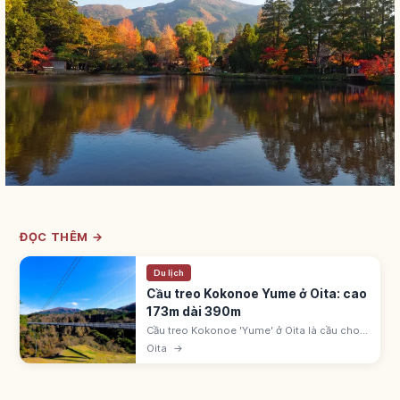
ĐỌC THÊM →
Du lịch
Cầu treo Kokonoe Yume ở Oita: cao
173m dài 390m
Cầu treo Kokonoe 'Yume' ở Oita là cầu cho
người đi bộ cao 173m, dài 390m. Ngắm thác
Oita
→
Shindo no Taki và dãy núi Kuju từ trên cầu.
Khứ hồi khoảng 10-20 phút.