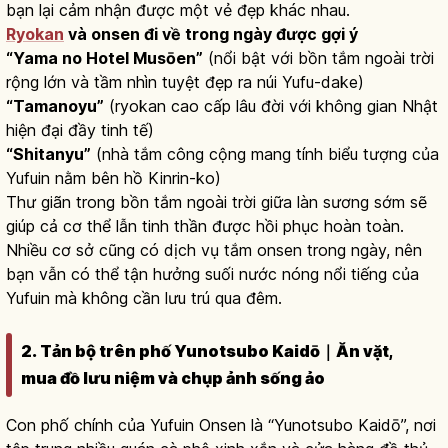
bạn lại cảm nhận được một vẻ đẹp khác nhau.
Ryokan
và onsen đi về trong ngày được gợi ý
“Yama no Hotel Musōen”
(nổi bật với bồn tắm ngoài trời
rộng lớn và tầm nhìn tuyệt đẹp ra núi Yufu-dake)
“Tamanoyu”
(ryokan cao cấp lâu đời với không gian Nhật
hiện đại đầy tinh tế)
“Shitanyu”
(nhà tắm công cộng mang tính biểu tượng của
Yufuin nằm bên hồ Kinrin-ko)
Thư giãn trong bồn tắm ngoài trời giữa làn sương sớm sẽ
giúp cả cơ thể lẫn tinh thần được hồi phục hoàn toàn.
Nhiều cơ sở cũng có dịch vụ tắm onsen trong ngày, nên
bạn vẫn có thể tận hưởng suối nước nóng nổi tiếng của
Yufuin mà không cần lưu trú qua đêm.
2. Tản bộ trên phố Yunotsubo Kaidō｜Ăn vặt,
mua đồ lưu niệm và chụp ảnh sống ảo
Con phố chính của Yufuin Onsen là “Yunotsubo Kaidō”, nơi