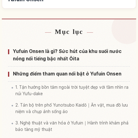
Mục lục
Tìm chỗ ở gần Suối nước nóng Yufuin Onsen
↗
Tìm trải nghiệm tại Suối nước nóng Yufuin Onsen
↗
Yufuin Onsen là gì? Sức hút của khu suối nước
nóng nổi tiếng bậc nhất Ōita
Những điểm tham quan nổi bật ở Yufuin Onsen
1. Tận hưởng bồn tắm ngoài trời tuyệt đẹp với tầm nhìn ra
núi Yufu-dake
2. Tản bộ trên phố Yunotsubo Kaidō｜Ăn vặt, mua đồ lưu
niệm và chụp ảnh sống ảo
3. Nghệ thuật và văn hóa ở Yufuin｜Hành trình khám phá
bảo tàng mỹ thuật