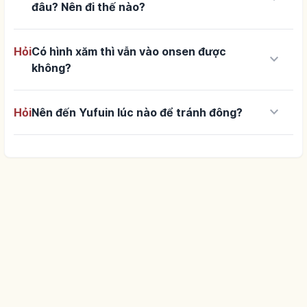
đâu? Nên đi thế nào?
Hỏi
Có hình xăm thì vẫn vào onsen được
keyboard_arrow_down
không?
keyboard_arrow_down
Hỏi
Nên đến Yufuin lúc nào để tránh đông?