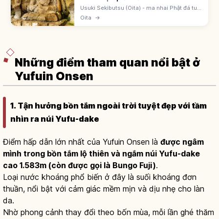
Usuki Sekibutsu (Oita) - ma nhai Phật đá tuf,
Quốc bảo, cuối Heian-Kamakura. Furuzono
Oita
→
(Dainichi Nyorai), Hoki Dai-ni-gun (9 Amida),
Hoki Dai-ichi-gun (Jizo).
Những điểm tham quan nổi bật ở
Yufuin Onsen
1. Tận hưởng bồn tắm ngoài trời tuyệt đẹp với tầm
nhìn ra núi Yufu-dake
Điểm hấp dẫn lớn nhất của Yufuin Onsen là
được ngâm
mình trong bồn tắm lộ thiên và ngắm núi Yufu-dake
cao 1.583m (còn được gọi là Bungo Fuji)
.
Loại nước khoáng phổ biến ở đây là suối khoáng đơn
thuần, nổi bật với cảm giác mềm mịn và dịu nhẹ cho làn
da.
Nhờ phong cảnh thay đổi theo bốn mùa, mỗi lần ghé thăm