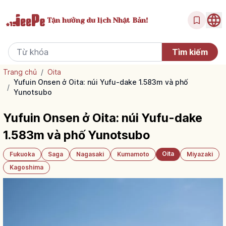
Tận hưởng
du lịch Nhật Bản!
Trang chủ
/
Oita
Yufuin Onsen ở Oita: núi Yufu-dake 1.583m và phố
/
Yunotsubo
Yufuin Onsen ở Oita: núi Yufu-dake
1.583m và phố Yunotsubo
Oita
Fukuoka
Saga
Nagasaki
Kumamoto
Miyazaki
Kagoshima