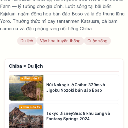
Farm — lý tưởng cho gia đình. Lướt sóng tại bãi biển
Kujukuri, ngắm đồng hoa bán đảo Boso và lá đỏ thung lũng
Yoro. Thưởng thức mì cay tantanmen Katsuura, cá băm
namerou và đậu phộng rang nổi tiếng Chiba.
Du lịch
Văn hóa truyền thống
Cuộc sống
Chiba × Du lịch
Phổ biến #1
Núi Nokogiri ở Chiba: 329m và
Jigoku Nozoki bán đảo Boso
Phổ biến #2
Tokyo DisneySea: 8 khu cảng và
Fantasy Springs 2024