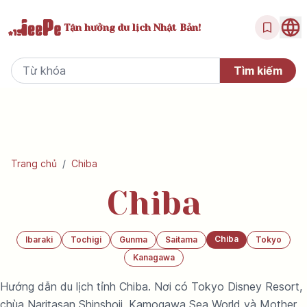
Tận hưởng
du lịch Nhật Bản!
Trang chủ
/
Chiba
Chiba
Chiba
Ibaraki
Tochigi
Gunma
Saitama
Tokyo
Kanagawa
Hướng dẫn du lịch tỉnh Chiba. Nơi có Tokyo Disney Resort,
chùa Naritasan Shinshoji, Kamogawa Sea World và Mother