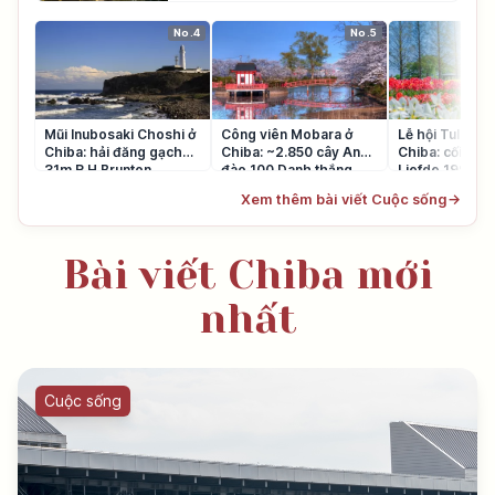
No.4
No.5
Mũi Inubosaki Choshi ở
Công viên Mobara ở
Lễ hội Tulip Sa
Chiba: hải đăng gạch
Chiba: ~2.850 cây Anh
Chiba: cối Xay
31m R.H.Brunton
đào 100 Danh thắng
Liefde 1994
Xem thêm bài viết Cuộc sống
→
Bài viết Chiba mới
nhất
Cuộc sống