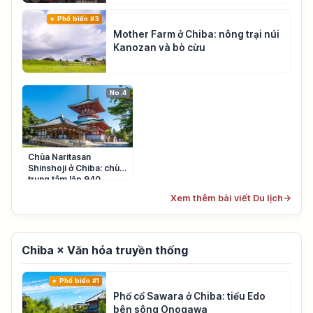
Phổ biến #3
Mother Farm ở Chiba: nông trại núi
Kanozan và bò cừu
No.4
Chùa Naritasan
Shinshoji ở Chiba: chùa
trung tâm lập 940
Xem thêm bài viết Du lịch
→
Chiba × Văn hóa truyền thống
Phổ biến #1
Phố cổ Sawara ở Chiba: tiểu Edo
bên sông Onogawa