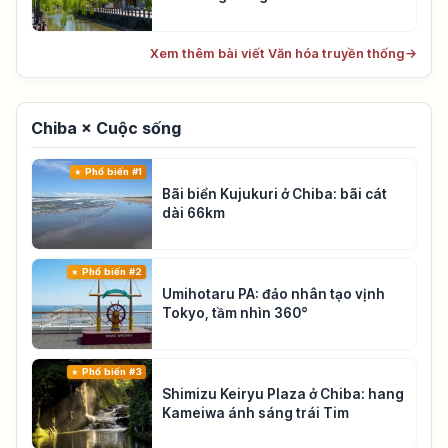
Xem thêm bài viết Văn hóa truyền thống
→
Chiba × Cuộc sống
Phổ biến #1
Bãi biển Kujukuri ở Chiba: bãi cát
dài 66km
Phổ biến #2
Umihotaru PA: đảo nhân tạo vịnh
Tokyo, tầm nhìn 360°
Phổ biến #3
Shimizu Keiryu Plaza ở Chiba: hang
Kameiwa ánh sáng trái Tim