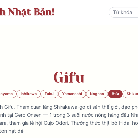
ch Nhật Bản!
Gifu
Gifu
Toyama
Ishikawa
Fukui
Yamanashi
Nagano
Shizu
nh Gifu. Tham quan làng Shirakawa-go di sản thế giới, dạo 
nh tại Gero Onsen — 1 trong 3 suối nước nóng hàng đầu Nh
ra, tham gia lễ hội Gujo Odori. Thưởng thức thịt bò Hida, h
ton hạt dẻ.