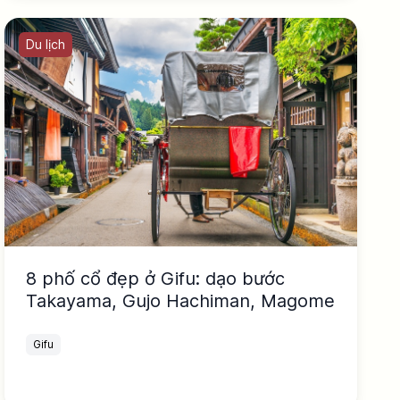
Du lịch
8 phố cổ đẹp ở Gifu: dạo bước
Takayama, Gujo Hachiman, Magome
Gifu