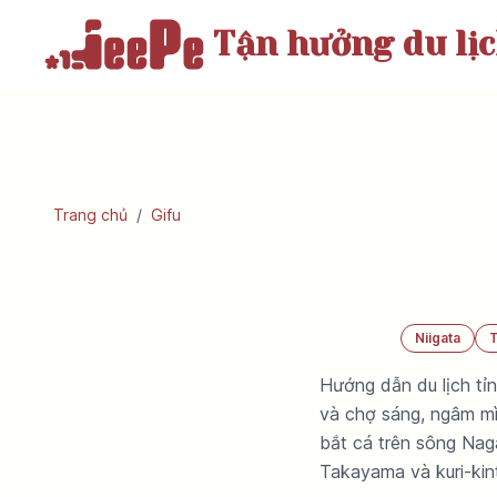
Tận hưởng
du lị
Trang chủ
/
Gifu
Niigata
Hướng dẫn du lịch tỉ
và chợ sáng, ngâm mì
bắt cá trên sông Naga
Takayama và kuri-kin