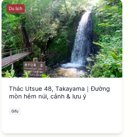
Du lịch
Thác Utsue 48, Takayama｜Đường
mòn hẻm núi, cảnh & lưu ý
Gifu