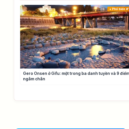
Phổ biến #
Gero Onsen ở Gifu: một trong ba danh tuyền và 9 điể
ngâm chân