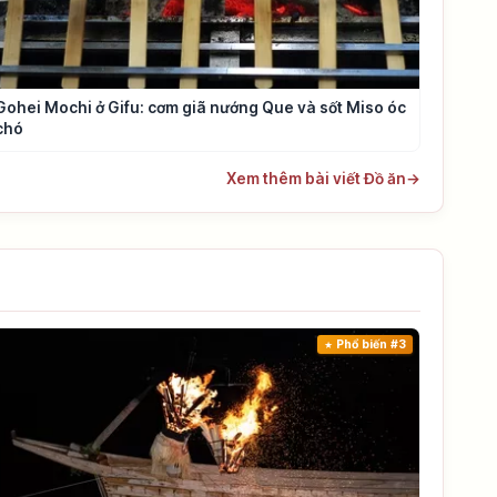
Gohei Mochi ở Gifu: cơm giã nướng Que và sốt Miso óc
chó
Xem thêm bài viết Đồ ăn
→
Phổ biến #3