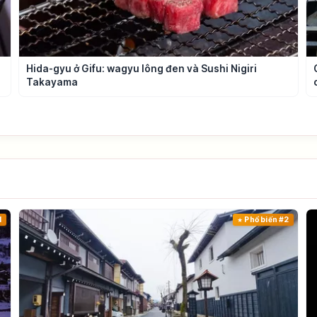
Hida-gyu ở Gifu: wagyu lông đen và Sushi Nigiri
Takayama
1
Phổ biến #2