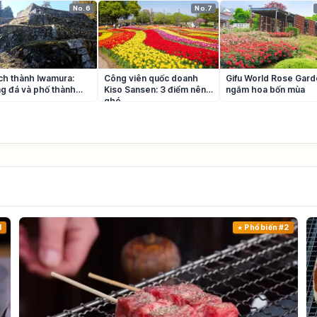
No.6
No.7
ích thành Iwamura:
Công viên quốc doanh
Gifu World Rose Gard
g đá và phố thành
Kiso Sansen: 3 điểm nên
ngắm hoa bốn mùa
ghé
1
Phổ biến #2