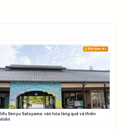
Phổ biến #3
Gifu Seiryu Satoyama: văn hóa làng quê và thiên
nhiên