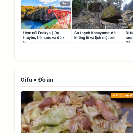
No.4
No.5
Hẻm núi Enakyo｜Du
Cự thạch Kanayama: đá
Di t
thuyền, hồ nước và đá kỳ
khổng lồ và lịch mặt trời
tườn
lạ
Gifu
Gifu × Đồ ăn
Phổ biến #