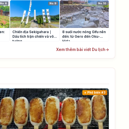
No.8
No.9
No.10
en:
Chiến địa Sekigahara｜
8 suối nước nóng Gifu nên
Dấu tích trận chiến và võ
đến: từ Gero đến Oku-
tướng
Hida
Xem thêm bài viết Du lịch
→
Phổ biến #3