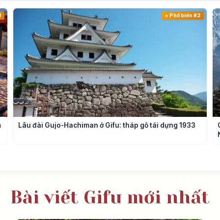
1
Phổ biến #2
m
Lâu đài Gujo-Hachiman ở Gifu: tháp gỗ tái dựng 1933
Bài viết Gifu mới nhất