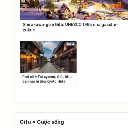
Shirakawa-go ở Gifu: UNESCO 1995 nhà gassho-
zukuri
No.4
Phố cổ ở Takayama, Gifu: khu
Sanmachi tiểu Kyoto Hida
Gifu × Cuộc sống