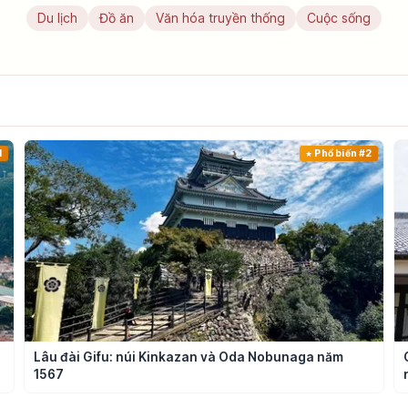
Du lịch
Đồ ăn
Văn hóa truyền thống
Cuộc sống
1
Phổ biến #2
Lâu đài Gifu: núi Kinkazan và Oda Nobunaga năm
1567