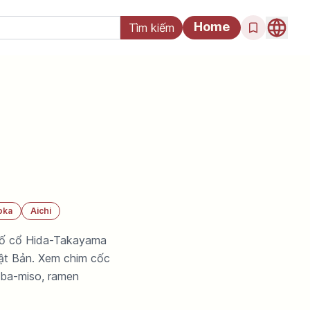
Home
oka
Aichi
phố cổ Hida-Takayama
ật Bản. Xem chim cốc
oba-miso, ramen