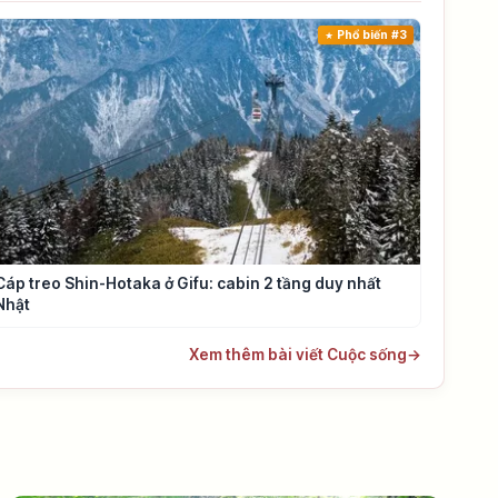
Phổ biến #3
Cáp treo Shin-Hotaka ở Gifu: cabin 2 tầng duy nhất
Nhật
Xem thêm bài viết Cuộc sống
→