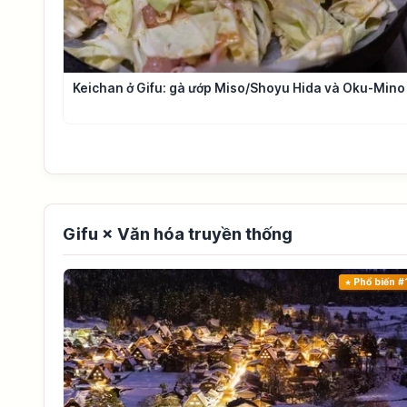
Keichan ở Gifu: gà ướp Miso/Shoyu Hida và Oku-Mino
Gifu × Văn hóa truyền thống
Phổ biến #