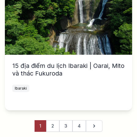
15 địa điểm du lịch Ibaraki | Oarai, Mito
và thác Fukuroda
Ibaraki
1
2
3
4
Trang tiếp theo