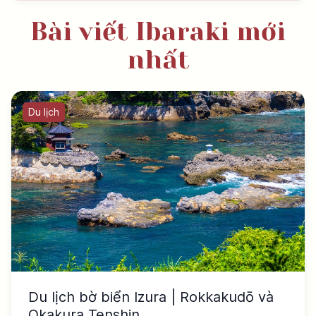
Bài viết Ibaraki mới
nhất
Du lịch
Du lịch bờ biển Izura | Rokkakudō và
Okakura Tenshin