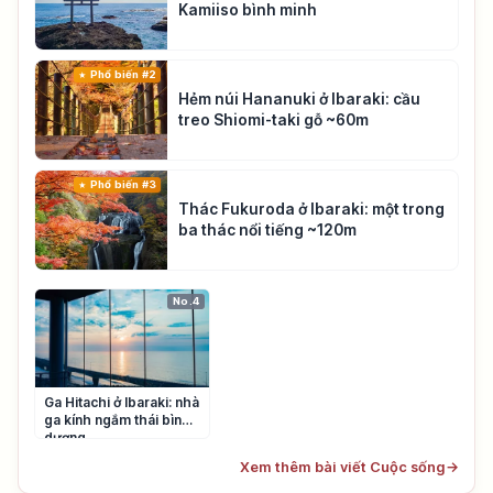
Kamiiso bình minh
Phổ biến #2
Hẻm núi Hananuki ở Ibaraki: cầu
treo Shiomi-taki gỗ ~60m
Phổ biến #3
Thác Fukuroda ở Ibaraki: một trong
ba thác nổi tiếng ~120m
No.4
Ga Hitachi ở Ibaraki: nhà
ga kính ngắm thái bình
dương
Xem thêm bài viết Cuộc sống
→