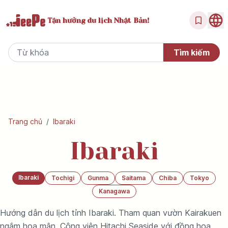
Tận hưởng
du lịch Nhật Bản!
Trang chủ
/
Ibaraki
Ibaraki
Ibaraki
Tochigi
Gunma
Saitama
Chiba
Tokyo
Kanagawa
Hướng dẫn du lịch tỉnh Ibaraki. Tham quan vườn Kairakuen
ngắm hoa mận, Công viên Hitachi Seaside với đồng hoa