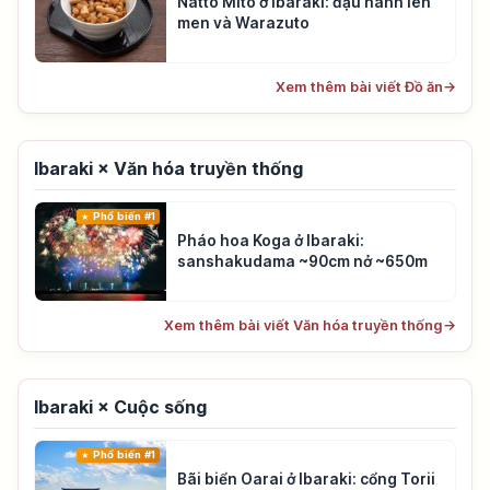
Natto Mito ở Ibaraki: đậu nành lên
men và Warazuto
Xem thêm bài viết Đồ ăn
→
Ibaraki × Văn hóa truyền thống
Phổ biến #1
Pháo hoa Koga ở Ibaraki:
sanshakudama ~90cm nở ~650m
Xem thêm bài viết Văn hóa truyền thống
→
Ibaraki × Cuộc sống
Phổ biến #1
Bãi biển Oarai ở Ibaraki: cổng Torii