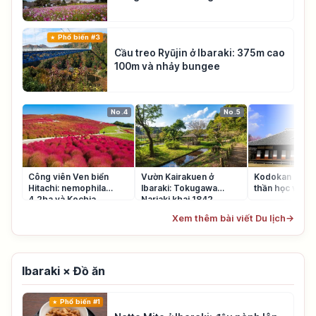
Phổ biến #3
Cầu treo Ryūjin ở Ibaraki: 375m cao
100m và nhảy bungee
No.4
No.5
Công viên Ven biển
Vườn Kairakuen ở
Kodokan Mito:
Hitachi: nemophila
Ibaraki: Tokugawa
thần học vấn p
4,2ha và Kochia
Nariaki khai 1842
Xem thêm bài viết Du lịch
→
Ibaraki × Đồ ăn
Phổ biến #1