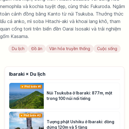
nemophila và kochia tuyệt đẹp, cùng thác Fukuroda. Ngắm
toàn cảnh đồng bằng Kanto từ núi Tsukuba. Thưởng thức
lẩu cá anko, mì soba Hitachi-aki và khoai lang khô, tham
quan cổng torii trên biển đền Oarai Isosaki và trải nghiệm
gốm Kasama.
Du lịch
Đồ ăn
Văn hóa truyền thống
Cuộc sống
Ibaraki × Du lịch
Phổ biến #1
Núi Tsukuba ở Ibaraki: 877m, một
trong 100 núi nổi tiếng
Phổ biến #2
Tượng phật Ushiku ở Ibaraki: đồng
đứng 120m và 5 tầng