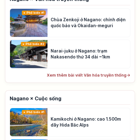
Phổ biến #1
Chùa Zenkoji ở Nagano: chính điện
quốc bảo và Okaidan-meguri
Phổ biến #2
Narai-juku ở Nagano: trạm
Nakasendo thứ 34 dài ~1km
Xem thêm bài viết Văn hóa truyền thống
→
Nagano × Cuộc sống
Phổ biến #1
Kamikochi ở Nagano: cao 1.500m
dãy Hida Bắc Alps