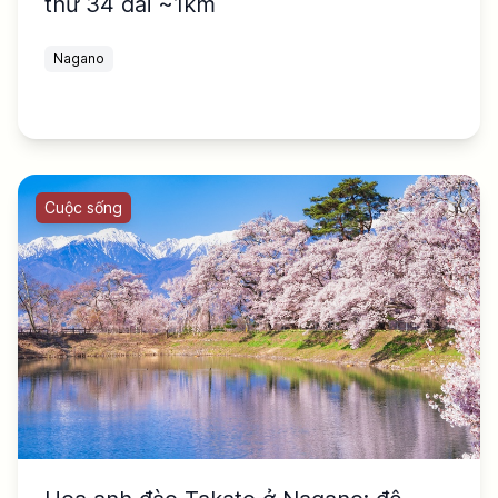
thứ 34 dài ~1km
Nagano
Cuộc sống