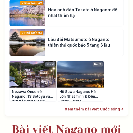
Phổ biến #2
Hoa anh đào Takato ở Nagano: đệ
nhất thiên hạ
Phổ biến #3
Lâu đài Matsumoto ở Nagano:
thiên thủ quốc bảo 5 tầng 6 lầu
No.4
No.5
Nozawa Onsen ở
Hồ Suwa Nagano: Hồ
Nagano: 13 Sotoyu và
Lớn Nhất Tỉnh & Đền
văn hóa Yunakama
Suwa Taisha
Xem thêm bài viết Cuộc sống
→
Bài viết Nagano mới