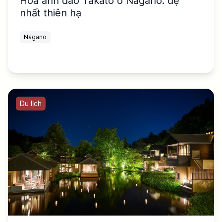
Hoa anh đào Takato ở Nagano: đệ
nhất thiên hạ
Nagano
Du lịch