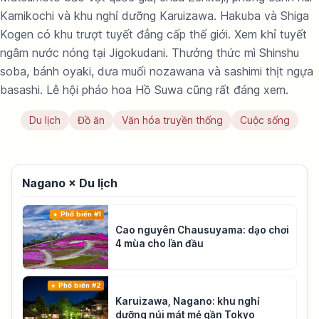
Kamikochi và khu nghỉ dưỡng Karuizawa. Hakuba và Shiga
Kogen có khu trượt tuyết đẳng cấp thế giới. Xem khỉ tuyết
ngâm nước nóng tại Jigokudani. Thưởng thức mì Shinshu
soba, bánh oyaki, dưa muối nozawana và sashimi thịt ngựa
basashi. Lễ hội pháo hoa Hồ Suwa cũng rất đáng xem.
Du lịch
Đồ ăn
Văn hóa truyền thống
Cuộc sống
Nagano × Du lịch
Phổ biến #1
Cao nguyên Chausuyama: dạo chơi
4 mùa cho lần đầu
Phổ biến #2
Karuizawa, Nagano: khu nghỉ
dưỡng núi mát mẻ gần Tokyo