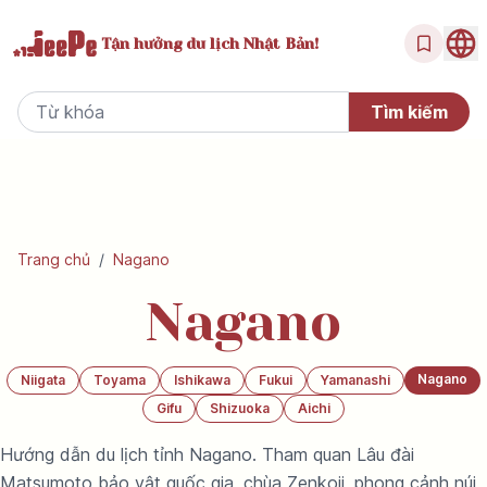
Tận hưởng
du lịch Nhật Bản!
Trang chủ
/
Nagano
Nagano
Nagano
Niigata
Toyama
Ishikawa
Fukui
Yamanashi
Gifu
Shizuoka
Aichi
Hướng dẫn du lịch tỉnh Nagano. Tham quan Lâu đài
Matsumoto bảo vật quốc gia, chùa Zenkoji, phong cảnh núi