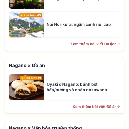
Phổ biến #3
Núi Norikura: ngắm cảnh núi cao
Xem thêm bài viết Du lịch
→
Nagano × Đồ ăn
Phổ biến #1
Oyaki ở Nagano: bánh bột
hấp/nướng và nhân nozawana
Xem thêm bài viết Đồ ăn
→
Nagano × Văn hóa truyền thống