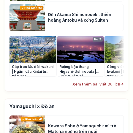
Phổ biến #3
Đền Akama Shimonoseki: thiên
hoàng Antoku và cổng Suiten
No.4
No.5
Cáp treo lâu đài Iwakuni
Ruộng bậc thang
Công viên Kikk
| Ngắm cầu Kintai từ
Higashi-Ushirobata |
Iwakuni | Lịch 
trên cao
Biển & đèn cá
Kikkō & hoa m
Xem thêm bài viết Du lịch
→
Yamaguchi × Đồ ăn
Phổ biến #1
Kawara Soba ở Yamaguchi: mì trà
Matcha nướng trên ngói