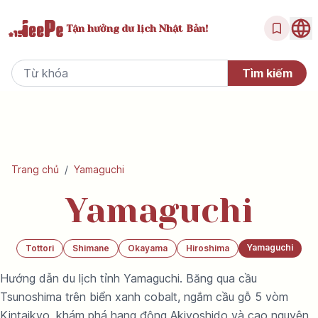
Tận hưởng
du lịch Nhật Bản!
Trang chủ
/
Yamaguchi
Yamaguchi
Yamaguchi
Tottori
Shimane
Okayama
Hiroshima
Hướng dẫn du lịch tỉnh Yamaguchi. Băng qua cầu
Tsunoshima trên biển xanh cobalt, ngắm cầu gỗ 5 vòm
Kintaikyo, khám phá hang động Akiyoshido và cao nguyên