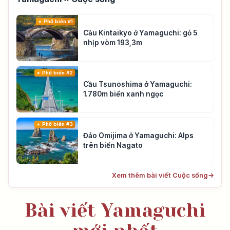
Phổ biến #1
Cầu Kintaikyo ở Yamaguchi: gỗ 5
nhịp vòm 193,3m
Phổ biến #2
Cầu Tsunoshima ở Yamaguchi:
1.780m biển xanh ngọc
Phổ biến #3
Đảo Omijima ở Yamaguchi: Alps
trên biển Nagato
Xem thêm bài viết Cuộc sống
→
Bài viết Yamaguchi