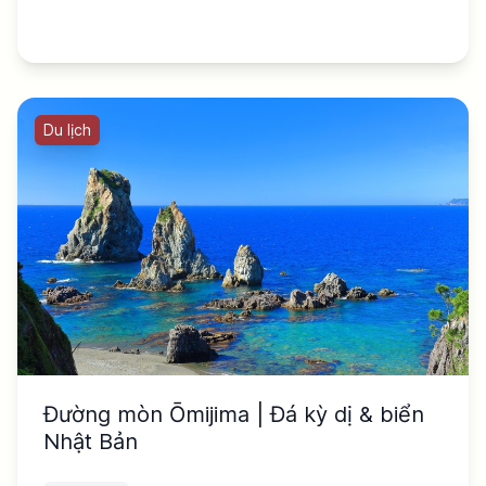
Du lịch
Đường mòn Ōmijima | Đá kỳ dị & biển
Nhật Bản