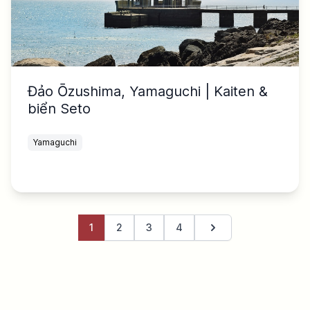
Đảo Ōzushima, Yamaguchi | Kaiten &
biển Seto
Yamaguchi
1
2
3
4
Trang tiếp theo