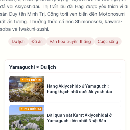
đá vôi Akiyoshidai. Thị trấn lâu đài Hagi được yêu thích vì di
sản Duy tân Minh Trị. Cổng torii ven biển đền Motonosumi
rất ấn tượng. Thưởng thức cá nóc Shimonoseki, kawara-
soba và Iwakuni-zushi.
Du lịch
Đồ ăn
Văn hóa truyền thống
Cuộc sống
Yamaguchi × Du lịch
Phổ biến #1
Hang Akiyoshido ở Yamaguchi:
hang thạch nhũ dưới Akiyoshidai
Phổ biến #2
Đài quan sát Karst Akiyoshidai ở
Yamaguchi: lớn nhất Nhật Bản