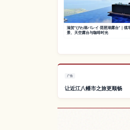
滋贺“びわ湖バレイ·琵琶湖露台”｜缆
景、天空露台与咖啡时光
广告
让近江八幡市之旅更顺畅
查找近江八幡