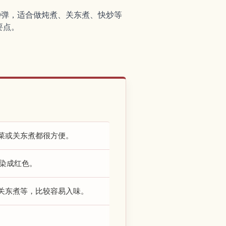
Q弹，适合做炖煮、关东煮、快炒等
要点。
菜或关东煮都很方便。
染成红色。
关东煮等，比较容易入味。