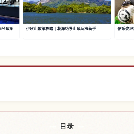
车登顶湖
伊吹山散策攻略｜花海绝景山顶玩法新手
信乐烧狸
市附近的酒店
查找近江八
↗
目录