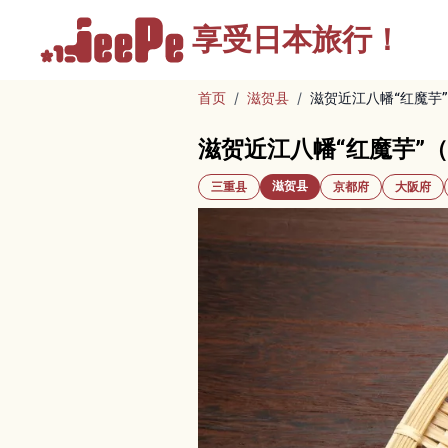
享受
日本旅行！
首页
/
滋贺县
/
滋贺近江八幡“红魔芋
滋贺近江八幡“红魔芋”
滋贺县
三重县
京都府
大阪府