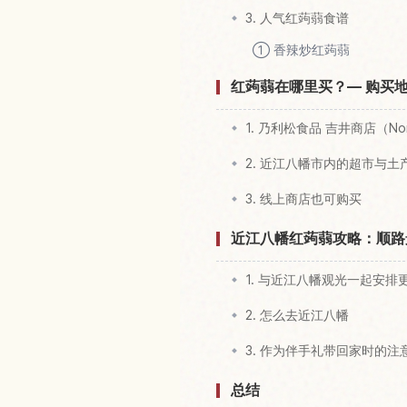
3. 人气红蒟蒻食谱
① 香辣炒红蒟蒻
红蒟蒻在哪里买？— 购买
1. 乃利松食品 吉井商店（Norim
2. 近江八幡市内的超市与土
3. 线上商店也可购买
近江八幡红蒟蒻攻略：顺路
1. 与近江八幡观光一起安排
2. 怎么去近江八幡
3. 作为伴手礼带回家时的注
总结