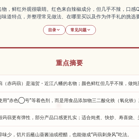
名物，鲜红外观很吸睛。红色来自辣椒成分，但几乎不辣，口感
与味道特点，并整理常见做法、在哪里买以及作为伴手礼的挑选
目录
常见问题
重点摘要
蒻（赤蒟蒻）是滋贺・近江八幡的名物；颜色鲜红但几乎不辣，做炖
使用“赤色◯号”等着色剂，而是用食品添加物三二酸化铁（氧化铁）
般蒟蒻更有弹性，部分产品口感更扎实；适合炖煮、快炒、寿喜烧、
异味少，切片后蘸山葵酱油或橙醋，也能做成“蒟蒻刺身风”吃法。