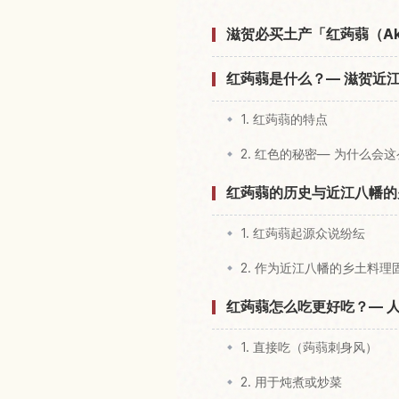
滋贺必买土产「红蒟蒻（Ak
红蒟蒻是什么？— 滋贺近
1. 红蒟蒻的特点
2. 红色的秘密— 为什么会
红蒟蒻的历史与近江八幡的
1. 红蒟蒻起源众说纷纭
2. 作为近江八幡的乡土料理
红蒟蒻怎么吃更好吃？— 
1. 直接吃（蒟蒻刺身风）
2. 用于炖煮或炒菜