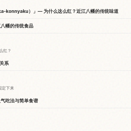
a-konnyaku）」— 为什么这么红？近江八幡的传统味道
江八幡的传统食品
这么红？
关系
固定下来
人气吃法与简单食谱