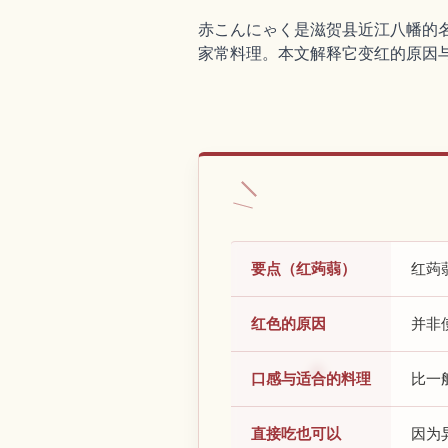
赤こんにゃく是滋贺县近江八幡的
家常料理。本文解释它变红的原因
要点（红蒟蒻）
红蒟
红色的原因
并非
口感与适合的料理
比一
直接吃也可以
因为