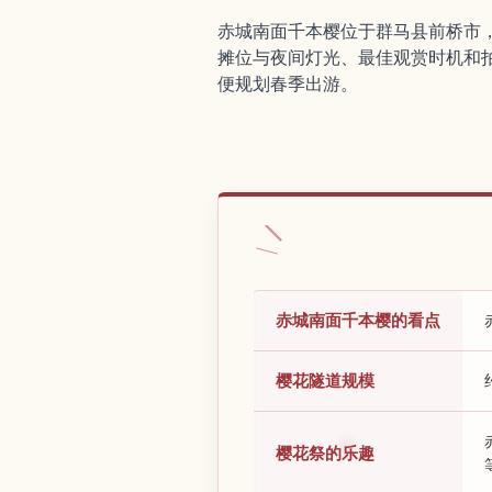
赤城南面千本樱位于群马县前桥市，
摊位与夜间灯光、最佳观赏时机和
便规划春季出游。
赤城南面千本樱的看点
樱花隧道规模
樱花祭的乐趣