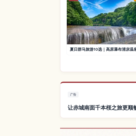
夏日群马旅游10选｜高原瀑布清凉温
广告
让赤城南面千本桜之旅更顺
查找赤城南面千