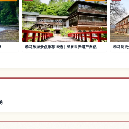
泉
群马旅游景点推荐15选｜温泉世界遗产自然
群马历史
畅
本桜附近的酒店
查找赤城南面
↗