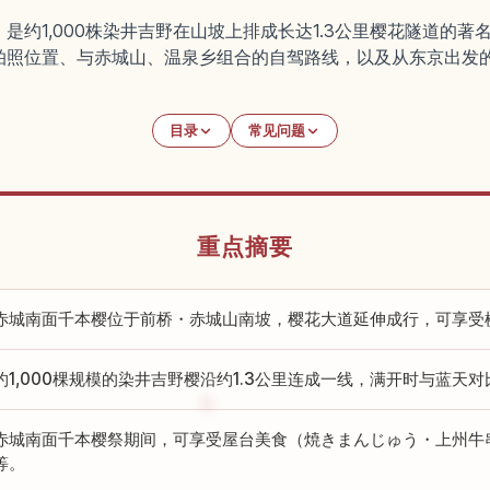
是约1,000株染井吉野在山坡上排成长达1.3公里樱花隧道的
拍照位置、与赤城山、温泉乡组合的自驾路线，以及从东京出发
目录
常见问题
重点摘要
赤城南面千本樱位于前桥・赤城山南坡，樱花大道延伸成行，可享受
约1,000棵规模的染井吉野樱沿约1.3公里连成一线，满开时与蓝天
赤城南面千本樱祭期间，可享受屋台美食（焼きまんじゅう・上州牛
等。