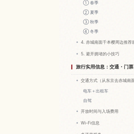
① 春季
② 夏季
③ 秋季
④ 冬季
4. 赤城南面千本樱周边推荐
5. 避开拥堵的小技巧
旅行实用信息：交通・门票
交通方式（从东京去赤城南
电车＋出租车
自驾
开放时间与入场费用
Wi-Fi信息