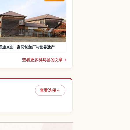
景点8选｜富冈制丝厂与世界遗产
查看更多群马县的文章
→
查看选项
千本桜的体验
↗