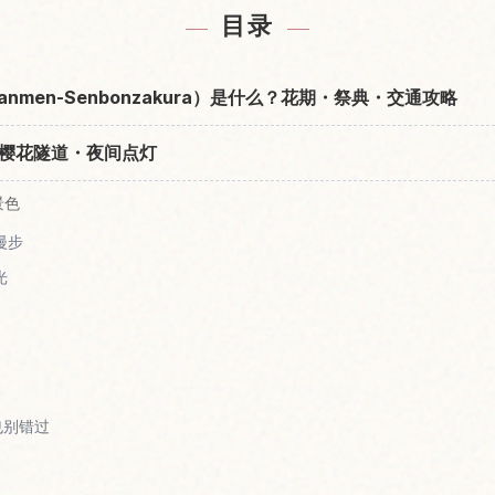
目录
anmen-Senbonzakura）是什么？花期・祭典・交通攻略
樱花隧道・夜间点灯
景色
漫步
光
也别错过