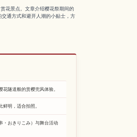
著名赏花景点。文章介绍樱花祭期间的
的交通方式和避开人潮的小贴士，方
樱花隧道般的赏樱兜风体验。
对比鲜明，适合拍照。
串・おきりこみ）与舞台活动