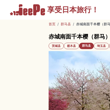
享受
日本旅行！
首页
/
群马县
/
赤城南面千本樱（群
赤城南面千本樱（群马
群马县
茨城县
枥木县
埼玉县