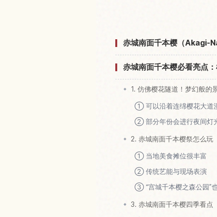
赤城南面千本樱（Akagi-N
赤城南面千本樱必看亮点：
1. 仿佛樱花隧道！梦幻般的
① 可以沿着连绵樱花大道
② 部分年份会进行夜间灯
2. 赤城南面千本樱祭怎么玩
① 当地美食摊位很丰富
② 传统艺能与现场表演
③ “宫城千本樱之森公园”
3. 赤城南面千本樱四季看点