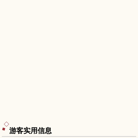
览路线、所需时间、服装与交通建议，并提供与秋
吉台组合游玩的行程灵感。
游客实用信息