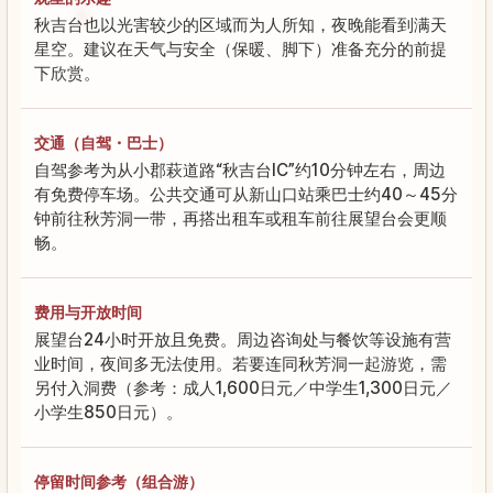
秋吉台也以光害较少的区域而为人所知，夜晚能看到满天
星空。建议在天气与安全（保暖、脚下）准备充分的前提
下欣赏。
交通（自驾・巴士）
自驾参考为从小郡萩道路“秋吉台IC”约10分钟左右，周边
有免费停车场。公共交通可从新山口站乘巴士约40～45分
钟前往秋芳洞一带，再搭出租车或租车前往展望台会更顺
畅。
费用与开放时间
展望台24小时开放且免费。周边咨询处与餐饮等设施有营
业时间，夜间多无法使用。若要连同秋芳洞一起游览，需
另付入洞费（参考：成人1,600日元／中学生1,300日元／
小学生850日元）。
停留时间参考（组合游）