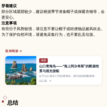
穿着建议
部分区域遮阴较少，建议根据季节准备帽子或保暖衣物等，会
更安心。
注意事项
有些日子风势较强，请注意不要让帽子或轻便物品被风吹走。
为了保护自然环境，请避免采集行为，也不要乱丢垃圾。
延伸阅读 →
生活
山口青海岛——“海上阿尔卑斯”的断崖绝
景与观光游船
位于山口县长门市的青海岛，因为连绵的断崖绝壁
和奇岩海蚀洞，被称为“海上阿尔卑斯”。文章介绍
山口县
→
观光游船与海岸步道的精华景点、最佳观赏季节、
交通方式和游览时间，并给热爱自然与拍照的旅人
提供规划山阴地区行程的实用建议。
总结