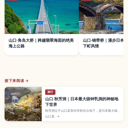
山口·角岛大桥｜跨越翡翠海面的绝美
山口·锦带桥｜漫步日本
海上公路
下町风情
接下来阅读 →
旅行
山口·秋芳洞｜日本最大级钟乳洞的神秘地
下世界
秋芳洞位于山口县美祢市秋吉台地下，是日本最大级
的钟乳洞之一，全长约10公里，其中约1公里对游客开
山口县
→
放，适合轻松步行探索。文章将介绍代表性景观如“百
枚皿”和“黄金柱”、灯光营造出的梦幻空间、四季恒定
约17℃的舒适洞内环境，以及推荐游览路线、所需时