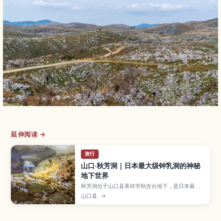
延伸阅读 →
旅行
山口·秋芳洞｜日本最大级钟乳洞的神秘
地下世界
秋芳洞位于山口县美祢市秋吉台地下，是日本最大
级的钟乳洞之一，全长约10公里，其中约1公里对游
山口县
→
客开放，适合轻松步行探索。文章将介绍代表性景
观如“百枚皿”和“黄金柱”、灯光营造出的梦幻空
间、四季恒定约17℃的舒适洞内环境，以及推荐游