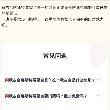
秋吉台喀斯特展望台是一处能近距离感受喀斯特地貌壮阔风景
的观景点。
一边享受散步与眺望，一边尽情体验秋吉台独有的自然魅力
吧。
常见问题
keyboard_arrow_down
问
秋吉台喀斯特展望台是什么？秋吉台是什么地形？
keyboard_arrow_down
问
秋吉台喀斯特展望台要门票吗？散步免费吗？