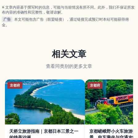
间、服装与交通建议，并提供与秋吉台组合游玩的行
※ 文章内容基于撰写时的信息，可能与当前情况有所不同。此外，我们不保证所发
程灵感。
布内容的准确性和完整性，敬请谅解。
广告
本文可能包含广告（联盟链接），通过链接完成预订时本站可能获得佣
金。
相关文章
查看同类别的更多文章
京都府
京都府
天桥立旅游指南｜京都日本三景之一
京都嵯峨野小火车旅游指
的绝美沙洲
景、电车乘坐与交通攻略