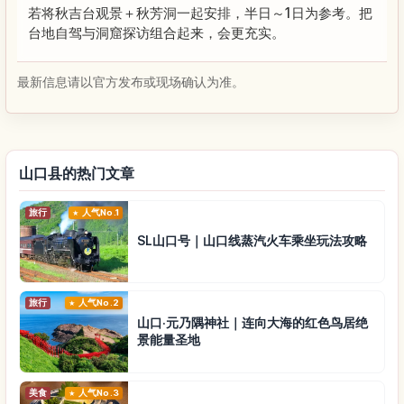
若将秋吉台观景＋秋芳洞一起安排，半日～1日为参考。把
台地自驾与洞窟探访组合起来，会更充实。
最新信息请以官方发布或现场确认为准。
山口县的热门文章
旅行
人气No.1
SL山口号｜山口线蒸汽火车乘坐玩法攻略
旅行
人气No.2
山口·元乃隅神社｜连向大海的红色鸟居绝
景能量圣地
美食
人气No.3