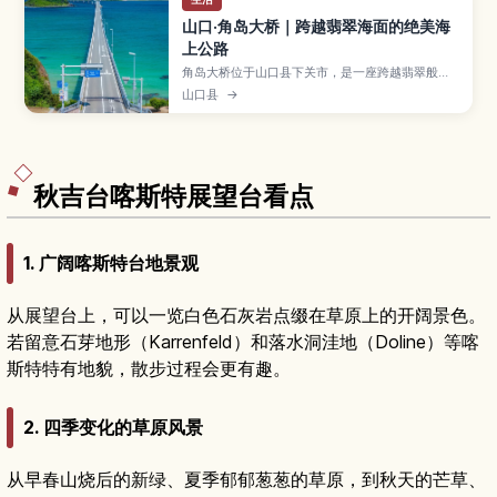
山口·角岛大桥｜跨越翡翠海面的绝美海
上公路
角岛大桥位于山口县下关市，是一座跨越翡翠般的
日本海、连结丰北町与角岛的人气海上大桥。文章
山口县
→
将介绍观景与拍照要点、最佳旅行季节、附近沙滩
与咖啡馆，以及自驾和公共交通的详细交通方式，
帮助第一次来山口的旅人轻松规划行程。
秋吉台喀斯特展望台看点
1. 广阔喀斯特台地景观
从展望台上，可以一览白色石灰岩点缀在草原上的开阔景色。
若留意石芽地形（Karrenfeld）和落水洞洼地（Doline）等喀
斯特特有地貌，散步过程会更有趣。
2. 四季变化的草原风景
从早春山烧后的新绿、夏季郁郁葱葱的草原，到秋天的芒草、