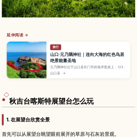
延伸阅读 →
旅行
山口·元乃隅神社｜连向大海的红色鸟居
绝景能量圣地
元乃隅神社位于山口县长门市的海岸悬崖上，123座
红色鸟居一路延伸向日本海，与蓝天碧海构成震撼
山口县
→
的绝景，被CNN评为“日本最美景点”之一。文章将
介绍神社的由来与能量圣地传说、特别的投币箱、
附近的“龙宫潮吹”景观，以及最佳参观季节、拍照
与交通攻略，适合想收集绝景与御朱印的旅人。
秋吉台喀斯特展望台怎么玩
1. 在展望台欣赏全景
首先可以从展望台眺望眼前展开的草原与石灰岩景观。