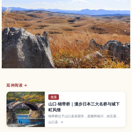
延伸阅读 →
生活
山口·锦带桥｜漫步日本三大名桥与城下
町风情
锦带桥位于山口县岩国市，是横跨锦川、由五座木
造拱桥组成、被誉为日本三大名桥之一的历史景
山口县
→
点。文章将介绍桥梁的建造故事与重建历程、春樱
秋枫等四季风光、夜间点灯活动，以及岩国城、吉