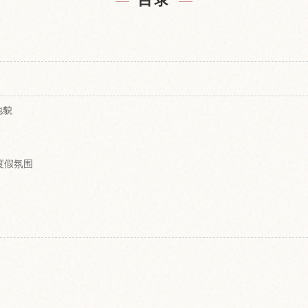
目录
？
地貌
度假氛围