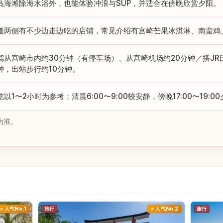
岛海滩除海水浴外，也能体验冲浪与SUP，并适合在傍晚欣赏夕阳。
道两侧有不少边走边吃的店铺，常见介绍有宫崎芒果冰淇淋、南蛮鸡
驾从宫崎市内约30分钟（有停车场）、从宫崎机场约20分钟／搭JR
钟，出站步行约10分钟。
览以1〜2小时为参考；清晨6:00〜9:00较安静，傍晚17:00〜19:0
为准。
人气No.1
旅行
人气No.2
旅行