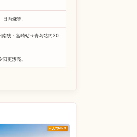
、日向烧等。
日南线：宫崎站→青岛站约30
0夕阳更漂亮。
人气No.3