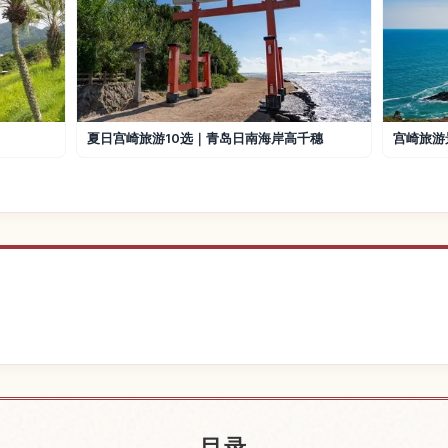
夏日宫崎旅游10选｜青岛日南海岸高千穗
宫崎旅游
崎附近的酒店
查找青岛，
↗