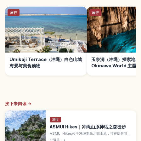
旅行
旅行
Umikaji Terrace（冲绳）白色山城
玉泉洞（冲绳）探索地底
海景与美食购物
Okinawa World 主题
接下来阅读 →
旅行
ASMUI Hikes｜冲绳山原神话之森徒步
ASMUI Hikes位于冲绳本岛北部山原，可在语音导览
下漫步琉球神话之森。介绍奇岩、森林、导览流程与
冲绳县
→