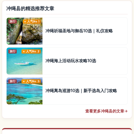
冲绳县的精选推荐文章
旅行
人气No.1
冲绳祈福圣地与御岳10选｜礼仪攻略
旅行
人气No.2
冲绳海上活动玩水攻略10选
旅行
人气No.3
冲绳离岛巡游10选｜新手选岛入门攻略
查看更多冲绳县的文章
→