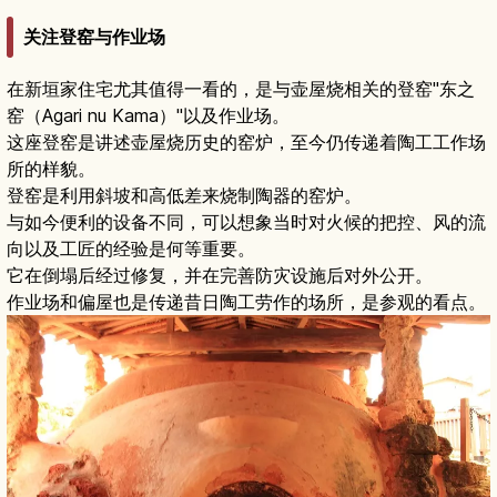
关注登窑与作业场
在新垣家住宅尤其值得一看的，是与壶屋烧相关的登窑"东之
窑（Agari nu Kama）"以及作业场。
这座登窑是讲述壶屋烧历史的窑炉，至今仍传递着陶工工作场
所的样貌。
登窑是利用斜坡和高低差来烧制陶器的窑炉。
与如今便利的设备不同，可以想象当时对火候的把控、风的流
向以及工匠的经验是何等重要。
它在倒塌后经过修复，并在完善防灾设施后对外公开。
作业场和偏屋也是传递昔日陶工劳作的场所，是参观的看点。