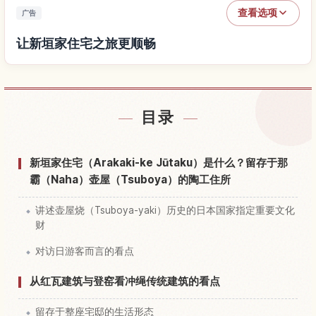
查看选项
广告
让新垣家住宅之旅更顺畅
查找新垣家住宅附近的酒店
↗
目录
查找新垣家住宅的体验
↗
新垣家住宅（Arakaki-ke Jūtaku）是什么？留存于那
霸（Naha）壶屋（Tsuboya）的陶工住所
讲述壶屋烧（Tsuboya-yaki）历史的日本国家指定重要文化
财
对访日游客而言的看点
从红瓦建筑与登窑看冲绳传统建筑的看点
留存于整座宅邸的生活形态