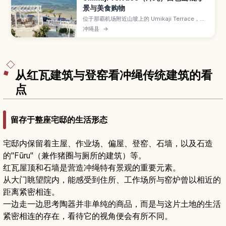
景与美食购物
位于那霸机场附近山坡上的 Umikaji Terrace，是
白墙建筑层层向海延伸的网红海景商圈。文章介绍
冲绳县
→
可以眺望碧海蓝天的露台、汇集冲绳料理与甜点的
餐厅和咖啡馆、本地手作与艺术小店、看夕阳的最
佳时段与角度，以及交通方式与适合停留的时间规
划。
从红瓦建筑与登窑看冲绳传统建筑的看
点
留存于整座宅邸的生活形态
宅邸内保留着主屋、作业场、偏屋、登窑、石墙，以及石造
的"Fūru"（兼作猪圈与厕所的建筑）等。
红瓦屋顶和石墙是营造冲绳特有景观的重要元素。
从大门眺望院内，能感受到住所、工作场所与窑炉曾以相近的
距离紧密相连。
一边走一边思考陶器并非单纯的商品，而是与这片土地的生活
紧密相连的存在，看待它的视角便会有所不同。