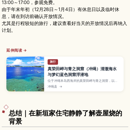
13:00～17:00，参观免费。
由于年末年初（12月28日～1月4日）有休息日以及临时休
息，请在到访前确认开放情况。
尤其是行程较短的旅行，建议查看好当天的开放情况后再纳入
计划。
延伸阅读 →
旅行
真荣田岬与青之洞窟（冲绳）清澈海水
与梦幻蓝色洞窟浮潜地
位于冲绳本岛西海岸的真荣田岬与青之洞窟，以透
明海水和梦幻蔚蓝光影而闻名，是人气浮潜与潜水
冲绳县
→
圣地。本文介绍报名前需了解的行程类型、适合初
学者的玩法、最佳季节与时段、必备装备与交通方
式，帮助你安全又尽兴地探索冲绳代表性的海中景
观。
总结｜在新垣家住宅静静了解壶屋烧的
背景