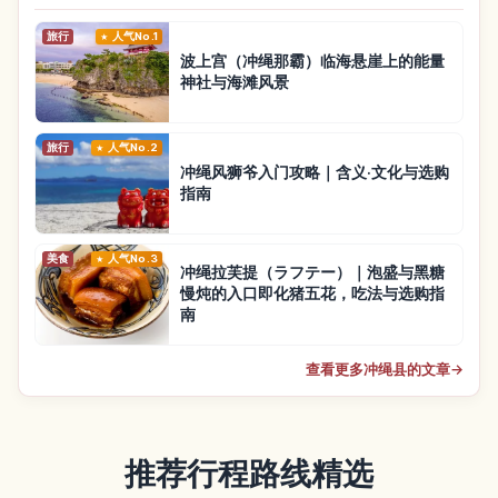
旅行
人气No.1
波上宫（冲绳那霸）临海悬崖上的能量
神社与海滩风景
旅行
人气No.2
冲绳风狮爷入门攻略｜含义·文化与选购
指南
美食
人气No.3
冲绳拉芙提（ラフテー）｜泡盛与黑糖
慢炖的入口即化猪五花，吃法与选购指
南
查看更多冲绳县的文章
→
推荐行程路线精选