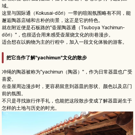
域。
这里与国际通（Kokusai-dōri）一带的喧闹氛围略有不同，能
邂逅陶器店铺和古朴的街景，这正是它的特色。
就在附近便是石板路的"壶屋陶器通（Tsuboya Yachimun-
dōri）"，也很适合用来感受壶屋烧文化的街巷漫步。
适合想在以购物为主的行程中，加入一段文化体验的游客。
把它当作了解"yachimun"文化的散步
冲绳的陶器被称为"yachimun（陶器）"，作为日常器皿也广受
喜爱。
在壶屋周边漫步时，更容易留意到器皿的形状、颜色以及店门
前的氛围。
不只是寻找旅行伴手礼，也能把这段散步变成了解器皿诞生于
怎样的土地与历史的时光。