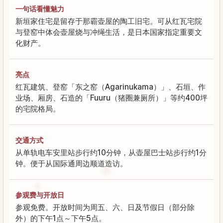
一句话看懂魅力
新垣家住宅是留存于那霸壶屋的陶工旧宅。可从红瓦宅院
与登窑中体会壶屋烧与冲绳生活，是日本国家指定重要文
化财产。
亮点
红瓦建筑、登窑「东之窑（Agarinukama）」、石垣、作
业场、厢房、石造的「Fuuru（猪圈兼厕所）」等约400坪
的宅院格局。
交通方式
从单轨电车安里站步行约10分钟，从壶屋巴士站步行约1分
钟。便于从国际通周边顺道造访。
参观费与开放日
参观免费。开放时间为周五、六、日及节假日（部分除
外）的下午1点～下午5点。