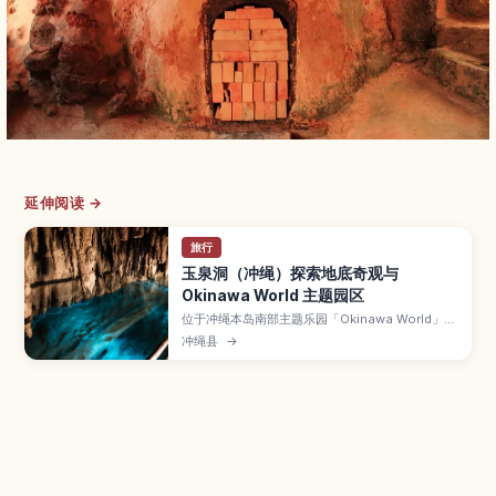
延伸阅读 →
旅行
玉泉洞（冲绳）探索地底奇观与
Okinawa World 主题园区
位于冲绳本岛南部主题乐园「Okinawa World」内
的玉泉洞，是全长超过5公里、其中约890米对游
冲绳县
→
客开放的巨大钟乳石洞。本文介绍数量惊人的钟乳
石景观、被称为“黄金茶室”的金黄色岩壁、地底河
流与湖泊、全年约21℃的凉爽气温，以及参观路
线、所需时间和顺游园区内其他体验方式。