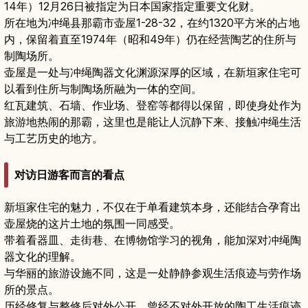
14年）12月26日被指定为日本国家指定重要文化财。
所在地为冲绳县那霸市壶屋1-28-32，在约1320平方米的占地
内，保留着直至1974年（昭和49年）仍在经营陶艺的住所与
制陶场所。
壶屋是一处与冲绳陶器文化渊源深厚的区域，在新垣家住宅可
以看到住所与制陶场所融为一体的空间。
红瓦建筑、石墙、作业场、登窑等都得以保留，即使身处作为
旅游地热闹的那霸，这里也是能让人沉静下来、接触冲绳生活
与工艺历史的地方。
对访日游客而言的看点
新垣家住宅的魅力，不仅在于单看建筑本身，还能结合孕育出
壶屋烧的这片土地的氛围一同感受。
带着看器皿、走街巷、在博物馆学习的视角，能加深对冲绳陶
器文化的理解。
与华丽的旅游设施不同，这是一处静静参观生活痕迹与劳作场
所的景点。
历经修复与整修后对外公开，曾经不对外开放的陶工生活痕迹