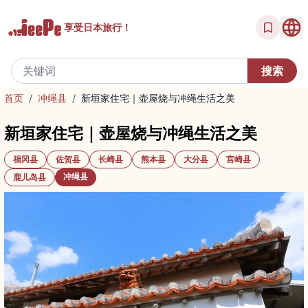
享受
日本旅行！
首页
/
冲绳县
/
新垣家住宅｜壶屋烧与冲绳生活之美
新垣家住宅｜壶屋烧与冲绳生活之美
福冈县
佐贺县
长崎县
熊本县
大分县
宫崎县
冲绳县
鹿儿岛县