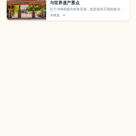
与世界遗产景点
位于冲绳那霸市的首里城，曾是琉球王国的政治与
文化中心，如今被列入世界遗产，是到冲绳必访的
冲绳县
→
人气景点。文章介绍守礼门、正殿遗址、园比屋武
御嶽石门、金城町石板路及俯瞰那霸市区的展望台
等看点，并说明复原工程开放区域、交通方式与周
边散步路线，适合首次造访冲绳的旅人参考。