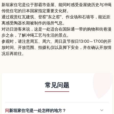
新垣家住宅是位于那霸市壶屋、能同时感受壶屋烧历史与冲绳
传统住宅的日本国家指定重要文化财。
通过观赏红瓦建筑、登窑"东之窑"、作业场和石墙等，能近距
离感受陶器长期被制作的场所气息。
对访日游客来说，这是一处适合在国际通一带的购物和街巷漫
步之余，了解冲绳工艺与生活的景点。
参观时，请注意周五、周六、周日及节假日13:00～17:00的开
放时间、开放范围、拍摄礼仪以及脚下安全，并在确认开放情
况后再前往。
常见问题
keyboard_arrow_down
问
新垣家住宅是一处怎样的地方？