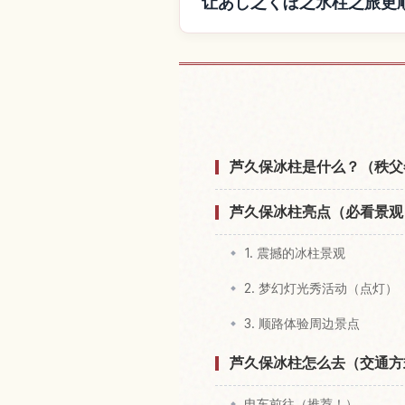
让あし之くぼ之氷柱之旅更
查找あし之くぼ之
芦久保冰柱是什么？（秩父
芦久保冰柱亮点（必看景观
1. 震撼的冰柱景观
2. 梦幻灯光秀活动（点灯）
3. 顺路体验周边景点
芦久保冰柱怎么去（交通方
电车前往（推荐！）