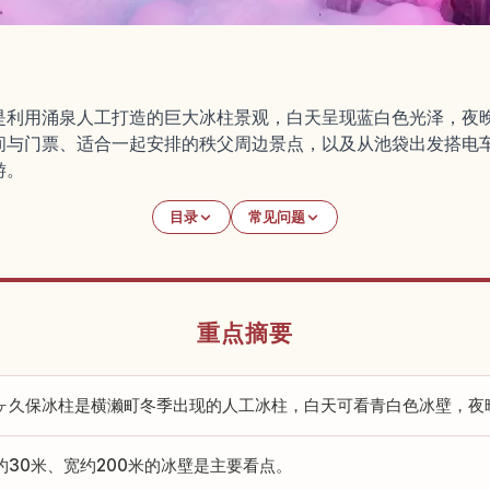
是利用涌泉人工打造的巨大冰柱景观，白天呈现蓝白色光泽，夜
间与门票、适合一起安排的秩父周边景点，以及从池袋出发搭电
游。
目录
常见问题
重点摘要
ヶ久保冰柱是横濑町冬季出现的人工冰柱，白天可看青白色冰壁，夜
约30米、宽约200米的冰壁是主要看点。