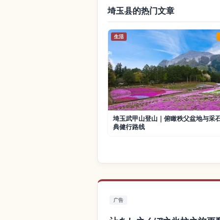
埼玉县的热门文章
生活
埼玉武甲山登山｜俯瞰秩父盆地与采
典健行路线
广告