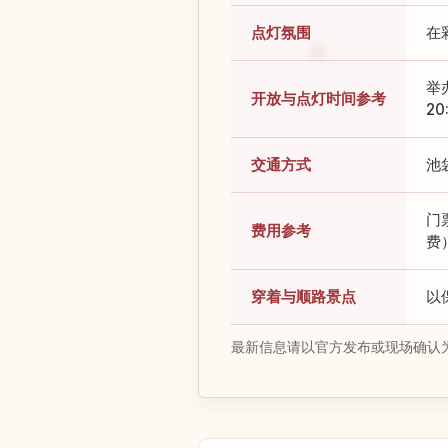
点灯氛围
在
举
开放与点灯时间参考
2
交通方式
池
门
费用参考
费
穿着与顺路景点
以
最新信息请以官方发布或现场确认