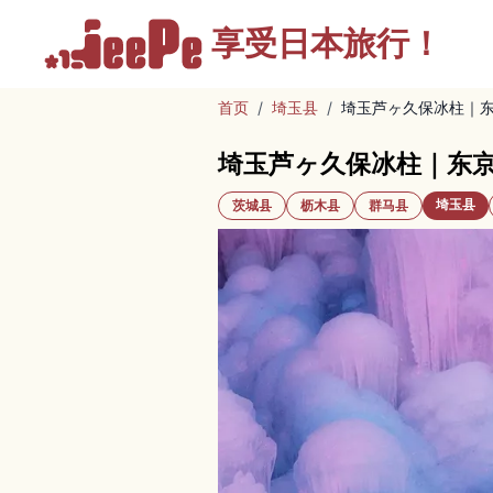
享受
日本旅行！
首页
/
埼玉县
/
埼玉芦ヶ久保冰柱｜
埼玉芦ヶ久保冰柱｜东
埼玉县
茨城县
枥木县
群马县