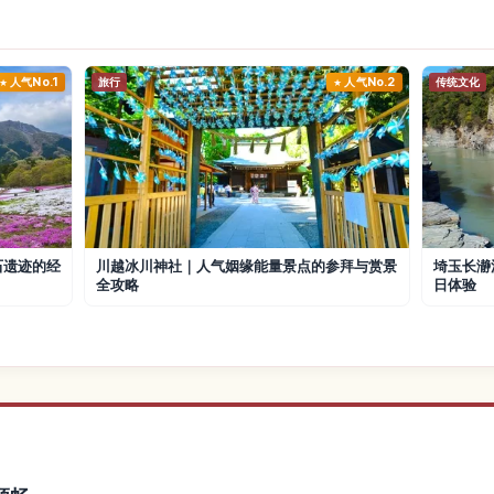
人气No.1
旅行
人气No.2
传统文化
石遗迹的经
川越冰川神社｜人气姻缘能量景点的参拜与赏景
埼玉长瀞
全攻略
日体验