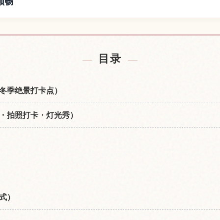
顺畅
氷柱附近的酒店
查找あし之く
↗
目录
冬季绝景打卡点）
・拍照打卡・灯光秀）
式）