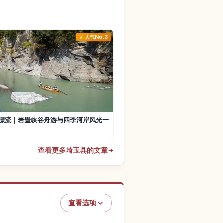
人气No.3
漂流｜岩畳峡谷舟游与四季河岸风光一
查看更多埼玉县的文章
→
查看选项