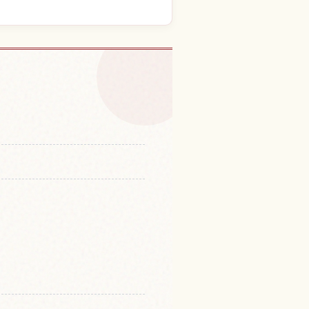
ぼ之氷柱的体验
↗