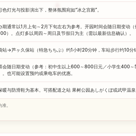
彩色灯光与投影演出下，整体氛围宛如“冰之宫殿”。
办期通常以1月上旬～2月下旬左右为参考。开园时间会随日期变动（例：
0:00）。点灯多以周四～周日及节假日为主（需以最新信息确认）。
袋站→芦ヶ久保站（特急ちちぶ）约1小时20分钟，车站步行约10分
票会随日期变动（参考：初中生以上600～800日元／小学生400～
）。也可能设置预约或乘电车的优惠。
保暖与防滑鞋为基本。可搭配道之站 果树公园あしがくぼ或武甲温泉
为准。