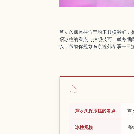
芦ヶ久保冰柱位于埼玉县横濑町，
绍冰柱的看点与拍照技巧、举办期
议，帮助你规划东京近郊冬季一日
芦ヶ久保冰柱的看点
芦
冰柱规模
高