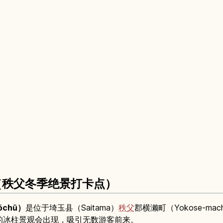
（秩父冬季绝景打卡点）
ōchū）
是位于埼玉县（Saitama）
秩父
郡横濑町（Yokose-m
的冰柱景观会出现，吸引无数游客前来。