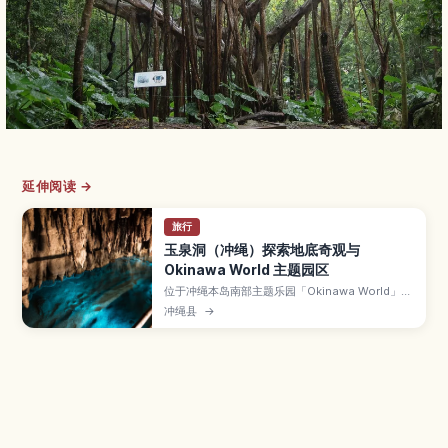
延伸阅读 →
旅行
玉泉洞（冲绳）探索地底奇观与
Okinawa World 主题园区
位于冲绳本岛南部主题乐园「Okinawa World」内
的玉泉洞，是全长超过5公里、其中约890米对游
冲绳县
→
客开放的巨大钟乳石洞。本文介绍数量惊人的钟乳
石景观、被称为“黄金茶室”的金黄色岩壁、地底河
流与湖泊、全年约21℃的凉爽气温，以及参观路
线、所需时间和顺游园区内其他体验方式。