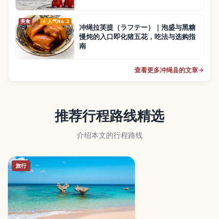
美食
人气No.3
冲绳拉芙提（ラフテー）｜泡盛与黑糖
慢炖的入口即化猪五花，吃法与选购指
南
查看更多冲绳县的文章
→
推荐行程路线精选
介绍本文的行程路线
旅行