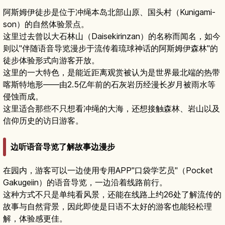
阿斯姆伊徒步是位于冲绳本岛北部山原、国头村（Kunigami-
son）的自然体验景点。
这里过去曾以大石林山（Daisekirinzan）的名称而闻名，如今
则以"伴随语音导览漫步于流传着琉球神话的阿斯姆伊森林"的
徒步体验形式向游客开放。
这里的一大特色，是能近距离观赏被认为是世界最北端的热带
喀斯特地形——由2.5亿年前的石灰岩历经漫长岁月被雨水等
侵蚀而成。
这里适合那些不只想看冲绳的大海，还想接触森林、岩山以及
信仰历史的访日游客。
边听语音导览了解故事边漫步
在园内，游客可以一边使用专用APP"口袋学艺员"（Pocket
Gakugeiin）的语音导览，一边沿着线路前行。
这种方式不只是单纯看风景，还能在线路上约26处了解流传的
故事与自然背景，因此即使是日语不太好的游客也能轻松理
解，体验感更佳。