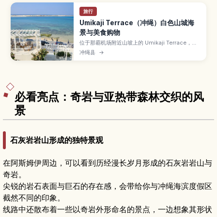
旅行
Umikaji Terrace（冲绳）白色山城海
景与美食购物
位于那霸机场附近山坡上的 Umikaji Terrace，是
白墙建筑层层向海延伸的网红海景商圈。文章介绍
冲绳县
→
可以眺望碧海蓝天的露台、汇集冲绳料理与甜点的
餐厅和咖啡馆、本地手作与艺术小店、看夕阳的最
佳时段与角度，以及交通方式与适合停留的时间规
划。
必看亮点：奇岩与亚热带森林交织的风
景
石灰岩岩山形成的独特景观
在阿斯姆伊周边，可以看到历经漫长岁月形成的石灰岩岩山与
奇岩。
尖锐的岩石表面与巨石的存在感，会带给你与冲绳海滨度假区
截然不同的印象。
线路中还散布着一些以奇岩外形命名的景点，一边想象其形状