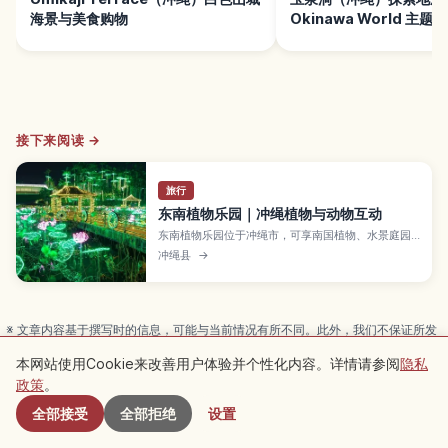
海景与美食购物
Okinawa World 主题
接下来阅读 →
旅行
东南植物乐园｜冲绳植物与动物互动
东南植物乐园位于冲绳市，可享南国植物、水景庭园
与动物互动。介绍椰林、水上庭园、季节植物与体验
冲绳县
→
项目。
※ 文章内容基于撰写时的信息，可能与当前情况有所不同。此外，我们不保证所发
布内容的准确性和完整性，敬请谅解。
本网站使用Cookie来改善用户体验并个性化内容。详情请参阅
隐私
附近景点
广告
本文可能包含广告（联盟链接），通过链接完成预订时本站可能获得佣
政策
。
金。
全部接受
全部拒绝
设置