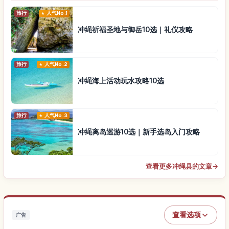
旅行
人气No.1
冲绳祈福圣地与御岳10选｜礼仪攻略
旅行
人气No.2
冲绳海上活动玩水攻略10选
旅行
人气No.3
冲绳离岛巡游10选｜新手选岛入门攻略
查看更多冲绳县的文章
→
查看选项
广告