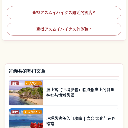
查找アスムイハイクス附近的酒店
↗
查找アスムイハイクス的体验
↗
冲绳县的热门文章
旅行
人气No.1
波上宫（冲绳那霸）临海悬崖上的能量
神社与海滩风景
旅行
人气No.2
冲绳风狮爷入门攻略｜含义·文化与选购
指南