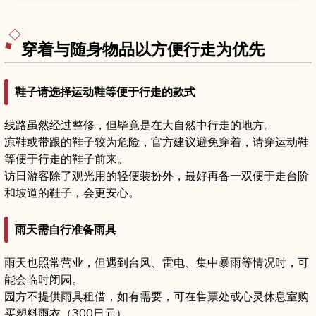
红瓦御殿建筑、石桥与石墙、遍布亚热带植物的散
步小径，以及交通方式、参观所需时间和适合拍
照、静心散步的建议。
穿着与随身物品以方便行走为优先
鞋子请选择运动鞋等便于行走的款式
线路虽然经过整修，但毕竟是在大自然中行走的地方。
凉鞋或带跟的鞋子较为危险，官方建议避免穿着，请穿运动鞋
等便于行走的鞋子前来。
访日游客除了观光用的轻便装扮外，最好再备一双便于走台阶
和坡道的鞋子，会更安心。
雨天需自行准备雨具
雨天也照常营业，但遇到台风、雷电、集中暴雨等情况时，可
能会临时闭园。
园方不提供雨具租借，如有需要，可在售票处或心灵休息室购
买塑料雨衣（300日元）。