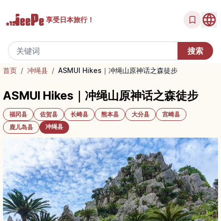
享受
日本旅行！
首页
/
冲绳县
/
ASMUI Hikes｜冲绳山原神话之森徒步
ASMUI Hikes｜冲绳山原神话之森徒步
福冈县
佐贺县
长崎县
熊本县
大分县
宫崎县
冲绳县
鹿儿岛县