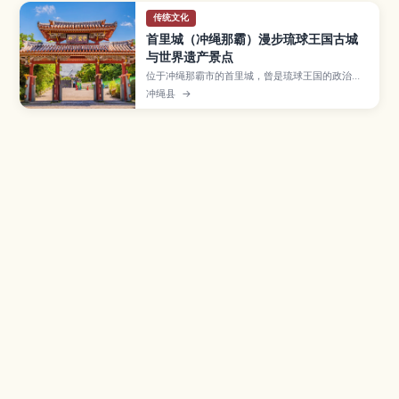
传统文化
首里城（冲绳那霸）漫步琉球王国古城
与世界遗产景点
位于冲绳那霸市的首里城，曾是琉球王国的政治与
文化中心，如今被列入世界遗产，是到冲绳必访的
冲绳县
→
人气景点。文章介绍守礼门、正殿遗址、园比屋武
御嶽石门、金城町石板路及俯瞰那霸市区的展望台
等看点，并说明复原工程开放区域、交通方式与周
边散步路线，适合首次造访冲绳的旅人参考。