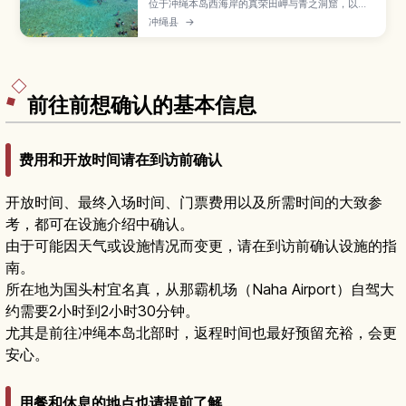
位于冲绳本岛西海岸的真荣田岬与青之洞窟，以透
明海水和梦幻蔚蓝光影而闻名，是人气浮潜与潜水
冲绳县
→
圣地。本文介绍报名前需了解的行程类型、适合初
学者的玩法、最佳季节与时段、必备装备与交通方
式，帮助你安全又尽兴地探索冲绳代表性的海中景
观。
前往前想确认的基本信息
费用和开放时间请在到访前确认
开放时间、最终入场时间、门票费用以及所需时间的大致参
考，都可在设施介绍中确认。
由于可能因天气或设施情况而变更，请在到访前确认设施的指
南。
所在地为国头村宜名真，从那霸机场（Naha Airport）自驾大
约需要2小时到2小时30分钟。
尤其是前往冲绳本岛北部时，返程时间也最好预留充裕，会更
安心。
用餐和休息的地点也请提前了解