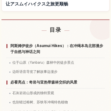
让アスムイハイクス之旅更顺畅
查找アスムイハイクス附近的酒店
↗
目录
查找アスムイハイクス的体验
↗
阿斯姆伊徒步（Asumui Hikes）：在冲绳本岛北部漫步
于自然与神话之间
位于山原（Yanbaru）森林中的徒步景点
边听语音导览了解故事边漫步
必看亮点：奇岩与亚热带森林交织的风景
石灰岩岩山形成的独特景观
也别错过榕树、苏铁等冲绳特色植物