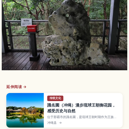
延伸阅读 →
传统文化
識名園（冲绳）漫步琉球王朝御花园，
感受历史与自然
位于那霸市的識名園，是琉球王朝时期作为王族别
邸与接待使节之用而建的庭园，并已列入世界遗
冲绳县
→
产。文章介绍以池塘与六角堂为中心的庭园景观、