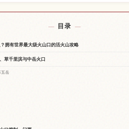
附近的酒店
查找阿苏
↗
目录
什么？拥有世界最大级火山口的活火山攻略
、草千里滨与中岳火口
苏五岳