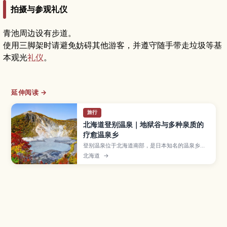
拍摄与参观礼仪
青池周边设有步道。
使用三脚架时请避免妨碍其他游客，并遵守随手带走垃圾等基
本观光
礼仪
。
延伸阅读 →
旅行
北海道登别温泉｜地狱谷与多种泉质的
疗愈温泉乡
登别温泉位于北海道南部，是日本知名的温泉乡之
一，温泉水来自被称为“地狱谷”的火山地形。文章
北海道
→
介绍多达9种不同泉质及其功效、温泉街住宿与日归
泡汤方式、地狱谷散步与温泉蛋体验、熊牧场和水
族馆等周边景点，以及从札幌和新千岁机场前往的
交通选择。