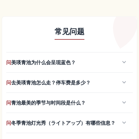
常见问题
keyboard_arrow_down
问
美瑛青池为什么会呈现蓝色？
keyboard_arrow_down
问
去美瑛青池怎么走？停车费是多少？
keyboard_arrow_down
问
青池最美的季节与时间段是什么？
keyboard_arrow_down
问
冬季青池灯光秀（ライトアップ）有哪些信息？