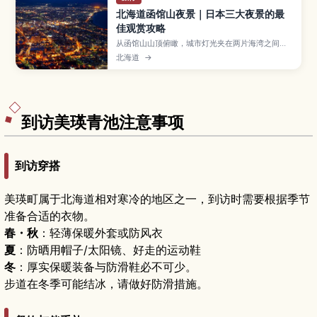
北海道函馆山夜景｜日本三大夜景的最
佳观赏攻略
从函馆山山顶俯瞰，城市灯光夹在两片海湾之间，
构成日本三大夜景之一的经典画面。本文介绍如何
北海道
→
搭乘缆车、巴士或自驾前往山顶展望台，日落与“魔
幻时刻”的最佳观赏时间、不同季节夜景的差异、拍
照小技巧，以及元町区、红砖仓库等周边景点的游
览建议。
到访美瑛青池注意事项
到访穿搭
美瑛町属于北海道相对寒冷的地区之一，到访时需要根据季节
准备合适的衣物。
春・秋
：轻薄保暖外套或防风衣
夏
：防晒用帽子/太阳镜、好走的运动鞋
冬
：厚实保暖装备与防滑鞋必不可少。
步道在冬季可能结冰，请做好防滑措施。