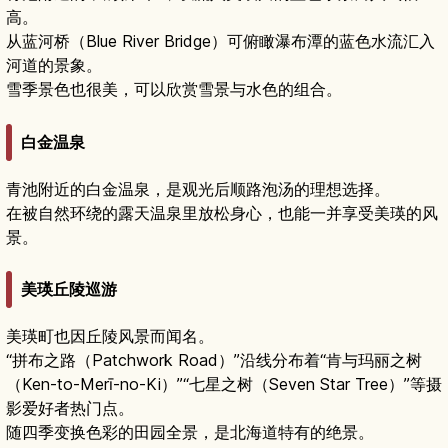
高。
从蓝河桥（Blue River Bridge）可俯瞰瀑布潭的蓝色水流汇入
河道的景象。
雪季景色也很美，可以欣赏雪景与水色的组合。
白金温泉
青池附近的白金温泉，是观光后顺路泡汤的理想选择。
在被自然环绕的露天温泉里放松身心，也能一并享受美瑛的风
景。
美瑛丘陵巡游
美瑛町也因丘陵风景而闻名。
“拼布之路（Patchwork Road）”沿线分布着“肯与玛丽之树
（Ken-to-Merī-no-Ki）”“七星之树（Seven Star Tree）”等摄
影爱好者热门点。
随四季变换色彩的田园全景，是北海道特有的绝景。