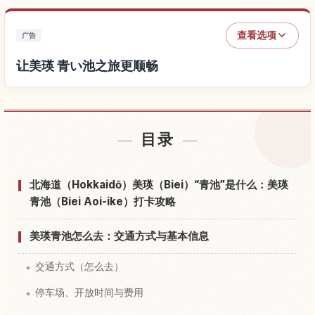
查看选项
广告
让美瑛 青い池之旅更顺畅
查找美瑛 青い池附近的酒店
↗
目录
查找美瑛 青い池的体验
↗
北海道（Hokkaidō）美瑛（Biei）“青池”是什么：美瑛
青池（Biei Aoi-ike）打卡攻略
美瑛青池怎么去：交通方式与基本信息
交通方式（怎么去）
停车场、开放时间与费用