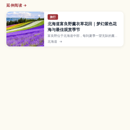
延伸阅读 →
旅行
北海道富良野薰衣草花田｜梦幻紫色花
海与最佳观赏季节
富良野位于北海道中部，每到夏季一望无际的薰衣
草花田会染成梦幻的紫色海洋。本文介绍花期时
北海道
→
间、最佳观景地点、与罂粟、向日葵等花卉交织而
成的彩色花田，以及从札幌等地前往的交通方式和
适合一日游、摄影爱好者的行程建议。