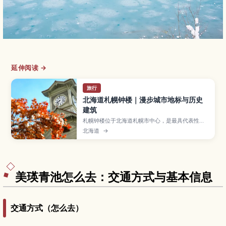
延伸阅读 →
旅行
北海道札幌钟楼｜漫步城市地标与历史
建筑
札幌钟楼位于北海道札幌市中心，是最具代表性的
历史建筑之一。文章介绍钟楼作为札幌农学校演武
北海道
→
场的由来、木结构建筑的看点、展览内容、开放时
间与门票，以及从札幌站步行前往的路线和可顺道
游览的周边景点。
美瑛青池怎么去：交通方式与基本信息
交通方式（怎么去）