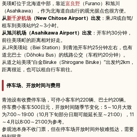
美瑛町位于北海道中部，靠近
富良野
（Furano）和旭川
（Asahikawa），作为北海道自由行的观光据点也很方便。
从
新千岁机场
（New Chitose Airport）出发
：乘JR或自驾/
租车到美瑛站约2～3小时。
从旭川机场（Asahikawa Airport）出发
：开车约30分钟，
前往美瑛町的距离相对好走。
从JR美瑛站（Biei Station）到青池开车约25分钟左右，也有
道北巴士（Dōhoku Bus）的线路公交（车程约20分钟）。
从道之站美瑛“白金Biruke（Shirogane Biruke）”出发约2km，
距离很近，也可以租自行车前往。
停车场、开放时间与费用
青池设有收费停车场，可停小客车约220辆、巴士约20辆。
停车费小客车500日元，开放时间随季节变化：5～10月大致
为7:00～19:00（10月下旬部分日期可能延长至～21:00），11
～4月以8:00～21:00为参考。
参观池本身不收门票，但在停车场开放时间外较难抵达，需要
特别留意。