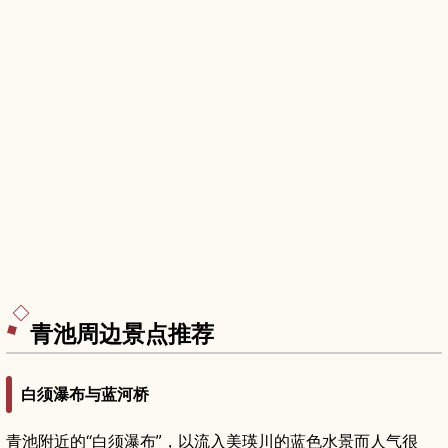
青池周边景点推荐
白须瀑布与蓝河桥
青池附近的“白须瀑布”，以流入美瑛川的蓝色水景而人气很