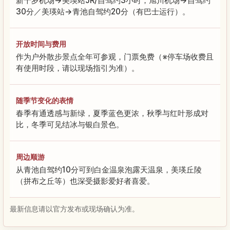
新千岁机场→美瑛站JR/自驾约3小时，旭川机场→自驾约
30分／美瑛站→青池自驾约20分（有巴士运行）。
开放时间与费用
作为户外散步景点全年可参观，门票免费（※停车场收费且
有使用时段，请以现场指引为准）。
随季节变化的表情
春季有通透感与新绿，夏季蓝色更浓，秋季与红叶形成对
比，冬季可见结冰与银白景色。
周边顺游
从青池自驾约10分可到白金温泉泡露天温泉，美瑛丘陵
（拼布之丘等）也深受摄影爱好者喜爱。
最新信息请以官方发布或现场确认为准。