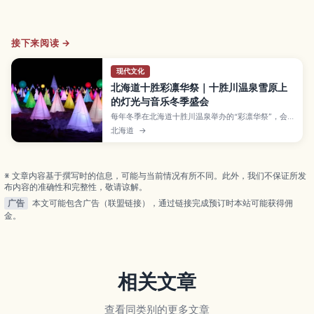
接下来阅读 →
现代文化
北海道十胜彩凛华祭｜十胜川温泉雪原上
的灯光与音乐冬季盛会
每年冬季在北海道十胜川温泉举办的“彩凛华祭”，会
在广阔雪原上摆放数百个发光装置，随着音乐节奏变
北海道
→
换色彩，营造出梦幻般的夜景。本文介绍彩凛华祭的
亮点、类似极光的灯光秀与钻石尘等冬季自然现象、
可体验的雪上活动与北海道特色小吃摊位，以及举办
时间、保暖穿着建议、交通与周边景点，帮助你尽情
※ 文章内容基于撰写时的信息，可能与当前情况有所不同。此外，我们不保证所发
享受十胜的冬日之旅。
布内容的准确性和完整性，敬请谅解。
广告
本文可能包含广告（联盟链接），通过链接完成预订时本站可能获得佣
金。
相关文章
查看同类别的更多文章