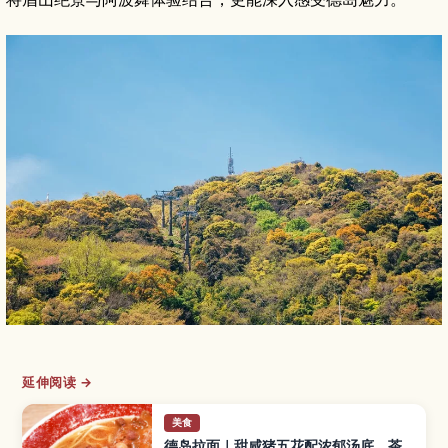
延伸阅读 →
美食
德岛拉面｜甜咸猪五花配浓郁汤底，茶