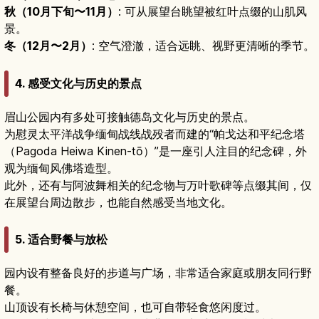
秋（10月下旬〜11月）
: 可从展望台眺望被红叶点缀的山肌风
景。
冬（12月〜2月）
: 空气澄澈，适合远眺、视野更清晰的季节。
4. 感受文化与历史的景点
眉山公园内有多处可接触德岛文化与历史的景点。
为慰灵太平洋战争缅甸战线战殁者而建的“帕戈达和平纪念塔
（Pagoda Heiwa Kinen-tō）”是一座引人注目的纪念碑，外
观为缅甸风佛塔造型。
此外，还有与阿波舞相关的纪念物与万叶歌碑等点缀其间，仅
在展望台周边散步，也能自然感受当地文化。
5. 适合野餐与放松
园内设有整备良好的步道与广场，非常适合家庭或朋友同行野
餐。
山顶设有长椅与休憩空间，也可自带轻食悠闲度过。