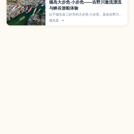
德岛大步危·小步危——吉野川激流漂流
与峡谷游船体验
位于德岛县三好市的大步危·小步危，是由吉野川长
年切割而成的峡谷，以嶙峋怪石和急流景观闻名，
德岛县
→
是四国代表性的户外胜地。本文介绍激流漂流与观
光游船的特色路线与注意事项、四季不同的风景、
交通方式和游览时间，并提供与周边景点搭配的推
荐行程，适合喜爱刺激或亲子出游的旅客。