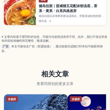
德岛拉面｜甜咸猪五花配浓郁汤底，茶
系・黄系・白系风格差异
德岛拉面以浓厚豚骨酱油汤闻名，常配甜咸炖煮的猪
五花与生鸡蛋，味道层次丰富。本文整理茶系、黄
德岛县
→
系、白系三种风格的特点与适合人群，帮你快速选对
口味。并提供德岛市内吃拉面的小路线、点餐要点与
更好吃的搭配建议。
※ 文章内容基于撰写时的信息，可能与当前情况有所不同。此外，我们不保证所发
布内容的准确性和完整性，敬请谅解。
广告
本文可能包含广告（联盟链接），通过链接完成预订时本站可能获得佣
金。
相关文章
查看同类别的更多文章
京都府
京都府