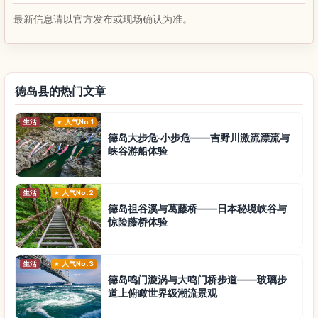
最新信息请以官方发布或现场确认为准。
德岛县的热门文章
生活
人气No.1
德岛大步危·小步危——吉野川激流漂流与
峡谷游船体验
生活
人气No.2
德岛祖谷溪与葛藤桥——日本秘境峡谷与
惊险藤桥体验
生活
人气No.3
德岛鸣门漩涡与大鸣门桥步道——玻璃步
道上俯瞰世界级潮流景观