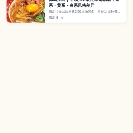
系・黄系・白系风格差异
德岛拉面以浓厚豚骨酱油汤闻名，常配甜咸炖煮的
猪五花与生鸡蛋，味道层次丰富。本文整理茶系、
德岛县
→
黄系、白系三种风格的特点与适合人群，帮你快速
选对口味。并提供德岛市内吃拉面的小路线、点餐
要点与更好吃的搭配建议。