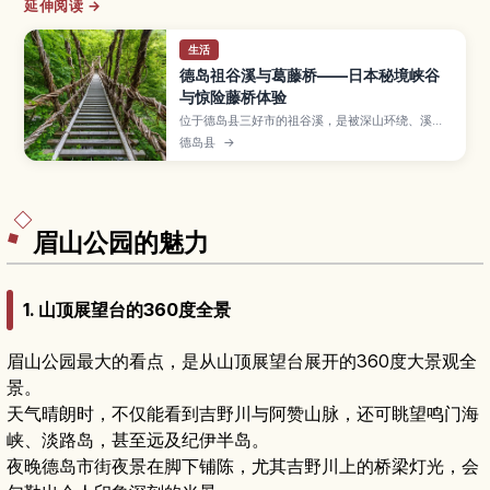
延伸阅读 →
生活
德岛祖谷溪与葛藤桥——日本秘境峡谷
与惊险藤桥体验
位于德岛县三好市的祖谷溪，是被深山环绕、溪水
碧绿的四国代表性秘境峡谷，而以藤蔓编成的“祖谷
德岛县
→
葛藤桥”则被誉为日本三大奇桥之一。本文介绍祖谷
溪的绝景拍照点、走过摇晃藤桥的体验、平家落人
传说、祖谷温泉等周边景点，以及交通方式、停留
时间与推荐路线，适合喜欢自然与冒险的旅行者。
眉山公园的魅力
1. 山顶展望台的360度全景
眉山公园最大的看点，是从山顶展望台展开的360度大景观全
景。
天气晴朗时，不仅能看到吉野川与阿赞山脉，还可眺望鸣门海
峡、淡路岛，甚至远及纪伊半岛。
夜晚德岛市街夜景在脚下铺陈，尤其吉野川上的桥梁灯光，会