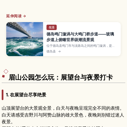
延伸阅读 →
生活
德岛鸣门漩涡与大鸣门桥步道——玻璃
步道上俯瞰世界级潮流景观
位于德岛县鸣门市与淡路岛之间的鸣门漩涡，是世
界知名的大规模潮流景观，而大鸣门桥内部的“涡之
德岛县
→
道”步道则可在约45米高的玻璃地板上俯瞰翻腾的
海流。本文说明漩涡形成的原理与最佳观潮时间、
桥上步道的游览方式和所需时间，并介绍观潮船、
周边景点与交通资讯，帮助初次造访的旅客高效安
排行程。
眉山公园怎么玩：展望台与夜景打卡
1. 在展望台尽享绝景
山顶展望台的大景观全景，白天与夜晚呈现完全不同的表情。
白天请感受吉野川与阿赞山脉的雄大景色，夜晚则别错过迷人
夜景。