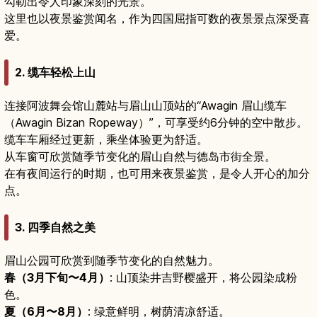
勾勒出令人印象深刻的光景。
这里也以夜景鉴赏闻名，作为四国屈指可数的夜景景点深受喜
爱。
2. 缆车轻松上山
连接阿波舞会馆山麓站与眉山山顶站的“Awagin 眉山缆车
（Awagin Bizan Ropeway）”，可享受约6分钟的空中散步。
缆车车厢经过更新，乘坐体验更为舒适。
从车窗可欣赏随季节变化的眉山自然与德岛市街全景。
在有夜间运行的时期，也可用来夜景鉴赏，是令人开心的加分
点。
3. 四季自然之美
眉山公园可欣赏到随季节变化的自然魅力。
春（3月下旬〜4月）
: 山顶染井吉野樱盛开，将公园染成粉
色。
夏（6月〜8月）
: 绿意鲜明，树荫清凉舒适。