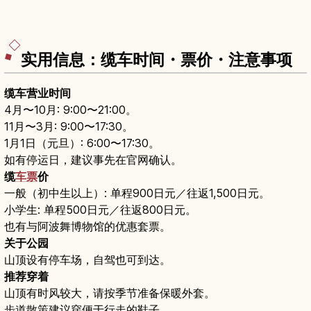
实用信息：缆车时间・票价・注意事项
缆车营业时间
4月〜10月: 9:00〜21:00。
11月〜3月: 9:00〜17:30。
1月1日（元旦）: 6:00〜17:30。
如有停运日，建议事先在官网确认。
缆
车票
价
一般（初中生以上）: 单程900日元／往返1,500日元。
小学生: 单程500日元／往返800日元。
也有与阿波舞博物馆的优惠套票。
关于公园
山顶设有停车场，自驾也可到达。
推荐穿着
山顶有时风较大，请按季节准备保暖外套。
步道散策建议穿便于行走的鞋子。