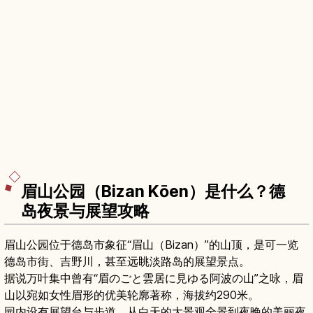
眉山公园（Bizan Kōen）是什么？德
岛夜景与展望攻略
眉山公园位于德岛市象征“眉山（Bizan）”的山顶，是可一览
德岛市街、吉野川，甚至远眺淡路岛的展望景点。
据说万叶集中曾有“眉のごと雲居に見ゆる阿波の山”之咏，眉
山以宛如女性眉形的优美轮廓著称，海拔约290米。
园内设有展望台与步道，从白天的大景观全景到夜晚的美丽夜