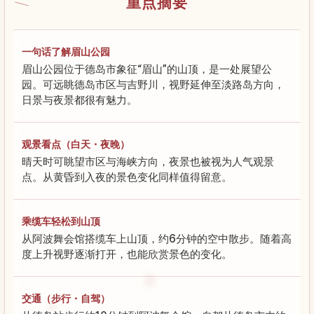
重点摘要
一句话了解眉山公园
眉山公园位于德岛市象征“眉山”的山顶，是一处展望公
园。可远眺德岛市区与吉野川，视野延伸至淡路岛方向，
日景与夜景都很有魅力。
观景看点（白天・夜晚）
晴天时可眺望市区与海峡方向，夜景也被视为人气观景
点。从黄昏到入夜的景色变化同样值得留意。
乘缆车轻松到山顶
从阿波舞会馆搭缆车上山顶，约6分钟的空中散步。随着高
度上升视野逐渐打开，也能欣赏景色的变化。
交通（步行・自驾）