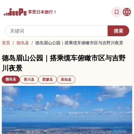
享受
日本旅行！
首页
/
德岛县
/
德岛眉山公园｜搭乘缆车俯瞰市区与吉野川夜景
德岛眉山公园｜搭乘缆车俯瞰市区与吉野
川夜景
德岛县
香川县
爱媛县
高知县