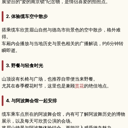
展望台的“爱的南京锁”纪念物，是情侣喜爱的拍照点。
2. 体验缆车空中散步
搭乘缆车欣赏眉山自然与德岛市街景色的空中散步，格外难
得。
车厢内会播放与当地历史与景色相关的广播解说，约6分钟转
瞬即逝。
3. 野餐与轻食时光
山顶设有长椅与广场，也推荐自带便当来野餐。
尤其在春季樱花时节，这里也是兼顾
赏花
的绝佳地点。
4. 与阿波舞会馆一起安排
缆车乘车点所在的阿波舞会馆，内有可了解阿波舞历史的博物
展示，以及每天可欣赏公演的会场。
将眉山绝景与阿波舞体验结合，更能深入感受德岛魅力。