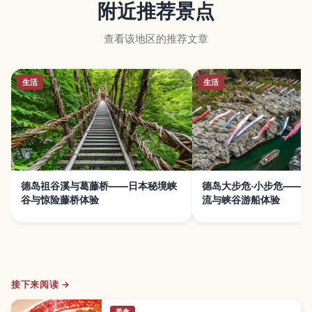
附近推荐景点
查看该地区的推荐文章
生活
生活
德岛祖谷溪与葛藤桥——日本秘境峡
德岛大步危·小步危——
谷与惊险藤桥体验
流与峡谷游船体验
接下来阅读 →
美食