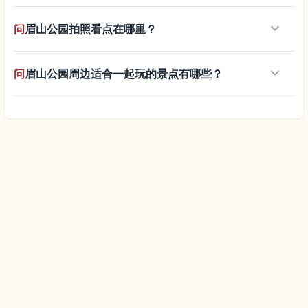
keyboard_arrow_down
问
眉山公园拍照看点在哪里？
keyboard_arrow_down
问
眉山公园周边适合一起玩的景点有哪些？