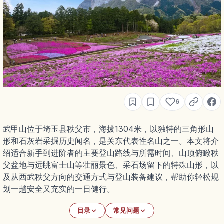
6
武甲山位于埼玉县秩父市，海拔1304米，以独特的三角形山
形和石灰岩采掘历史闻名，是关东代表性名山之一。本文将介
绍适合新手到进阶者的主要登山路线与所需时间、山顶俯瞰秩
父盆地与远眺富士山等壮丽景色、采石场留下的特殊山形，以
及从西武秩父方向的交通方式与登山装备建议，帮助你轻松规
划一趟安全又充实的一日健行。
目录
常见问题