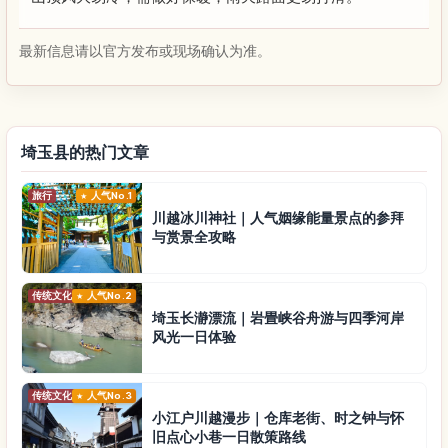
最新信息请以官方发布或现场确认为准。
埼玉县的热门文章
旅行
人气No.1
川越冰川神社｜人气姻缘能量景点的参拜
与赏景全攻略
传统文化
人气No.2
埼玉长瀞漂流｜岩畳峡谷舟游与四季河岸
风光一日体验
传统文化
人气No.3
小江户川越漫步｜仓库老街、时之钟与怀
旧点心小巷一日散策路线