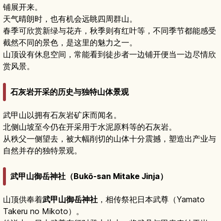
铺展开来。
天气晴朗时，也有机会远眺四周群山。
春季可欣赏新绿与花卉，秋季则有红叶等，不同季节都能感受
截然不同的景色，是这里的魅力之一。
山顶设有休息空间，常能看到徒步者一边铺开便当一边尽情欣
赏风景。
石灰岩开采的历史与独特山体景观
武甲山以拥有石灰岩矿床而闻名。
北侧山坡至今仍在开采用于水泥原料等的石灰岩。
从秩父一侧望去，被大幅削切的山体十分震撼，塑造出产业与
自然并存的独特景观。
武甲山御岳神社（Bukō-san Mitake Jinja）
山顶供奉着
武甲山御岳神社
，相传祭祀日本武尊（Yamato
Takeru no Mikoto）。