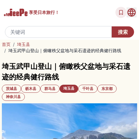
享受
日本旅行！
首页
/
埼玉县
/
埼玉武甲山登山｜俯瞰秩父盆地与采石遗迹的经典健行路线
埼玉武甲山登山｜俯瞰秩父盆地与采石遗
迹的经典健行路线
埼玉县
茨城县
枥木县
群马县
千叶县
东京都
神奈川县