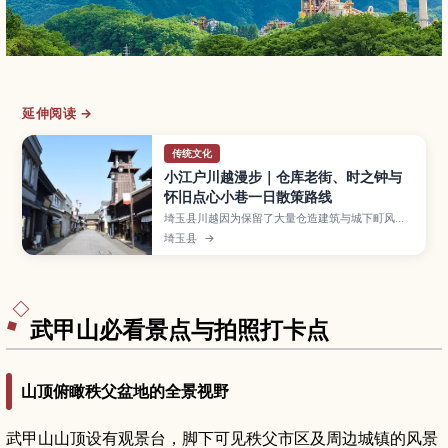
延伸阅读 →
传统文化
小江户川越漫步｜仓库老街、时之钟与
怀旧点心小巷一日散策路线
埼玉县川越因为保留了大量仓造建筑与城下町风
情，被称为“小江户”，街上有象征性的“时之钟”和
埼玉县
→
充满昭和气息的菓子屋横丁等人气景点。本文将介
绍从仓造老街开始的漫步路线，川越冰川神社、川
越城本丸御殿、喜多院等必访景点，以及边走边吃
的地瓜甜点和在地小吃、和服租借体验与从东京出
发的交通方式，适合首次来日本或亲子自由行。
武甲山必看景点与拍照打卡点
山顶俯瞰秩父盆地的全景视野
武甲山山顶设有观景台，脚下可见秩父市区及周边城镇的风景