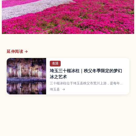
延伸阅读 →
生活
埼玉三十槌冰柱｜秩父冬季限定的梦幻
冰之艺术
三十槌冰柱位于埼玉县秩父市荒川上游，是每年冬
季才能看到的自然冰瀑景观。本文介绍高达数米的
埼玉县
→
冰墙与夜间灯光秀的看点、附近可顺游的冰柱景点
和温泉、从东京出发的电车＋巴士与自驾路线，以
及冬季必备的保暖装备，帮助你安心规划秩父一日
冬季小旅行。