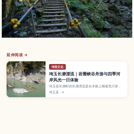
延伸阅读 →
传统文化
埼玉长瀞漂流｜岩畳峡谷舟游与四季河
岸风光一日体验
埼玉县长瀞町的长瀞漂流是在木船上顺着荒川穿行
峡谷的经典体验，途中可近距离欣赏被称为“岩畳”
埼玉县
→
的奇岩和四季变换的溪谷景色。本文将介绍各类路
线和乘船流程、急流与平缓河段的不同乐趣、推荐
季节与服装准备、附近的宝登山缆车和岩畳步道、
秩父荞麦面与猪味噌饭等在地美食，以及从东京出
发的交通方式，适合亲子与初次来日本的旅人。