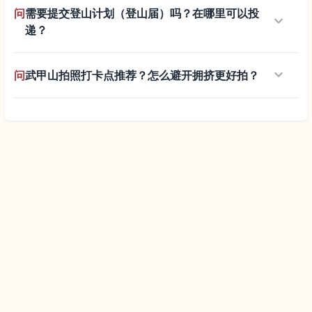
问
需要提交登山计划（登山届）吗？在哪里可以投
keyboard_arrow_down
递？
keyboard_arrow_down
问
武甲山拍照打卡点推荐？怎么避开拥挤更好拍？