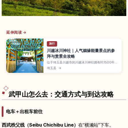
延伸阅读 →
旅行
川越冰川神社｜人气姻缘能量景点的参
拜与赏景全攻略
位于埼玉县川越市的川越冰川神社拥有约1500年历
史，以祈求姻缘、恋爱顺利和家庭和睦的能量景点
埼玉县
→
而闻名。境内有结缘石、绘马、季节限定的风铃回
廊等打卡亮点。本文将介绍推荐的参拜动线与必须
拜访的御利益角落、避开人潮的小技巧、与川越老
街散步的组合玩法，以及从东京和川越站出发的交
通方式，适合情侣、闺蜜与首次来日本的旅人。
武甲山怎么去：交通方式与到达攻略
电车＋出租车前往
西武秩父线（Seibu Chichibu Line）
在“横濑站”下车。