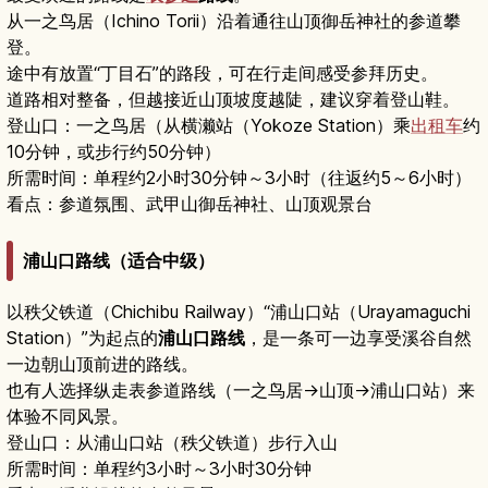
从一之鸟居（Ichino Torii）沿着通往山顶御岳神社的参道攀
登。
途中有放置“丁目石”的路段，可在行走间感受参拜历史。
道路相对整备，但越接近山顶坡度越陡，建议穿着登山鞋。
登山口：一之鸟居（从横濑站（Yokoze Station）乘
出租车
约
10分钟，或步行约50分钟）
所需时间：单程约2小时30分钟～3小时（往返约5～6小时）
看点：参道氛围、武甲山御岳神社、山顶观景台
浦山口路线（适合中级）
以秩父铁道（Chichibu Railway）“浦山口站（Urayamaguchi
Station）”为起点的
浦山口路线
，是一条可一边享受溪谷自然
一边朝山顶前进的路线。
也有人选择纵走表参道路线（一之鸟居→山顶→浦山口站）来
体验不同风景。
登山口：从浦山口站（秩父铁道）步行入山
所需时间：单程约3小时～3小时30分钟