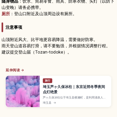
随身物品
：饮水、简易零食、雨具、防寒衣物、头灯（以防下
山变晚）请务必携带。
厕所
：登山口附近及山顶周边设有厕所。
注意事项
山顶附近风大、比平地更容易降温，需要做好防寒。
雨天登山道容易打滑，请不要勉强，并根据情况调整行程。
建议提交登山届（Tozan-todoke）。
延伸阅读 →
旅行
埼玉芦ヶ久保冰柱｜东京近郊冬季夜间
点灯绝景
芦ヶ久保冰柱位于埼玉县横濑町，是利用涌泉人工
打造的巨大冰柱景观，白天呈现蓝白色光泽，夜晚
埼玉县
→
则配合灯光秀宛如梦境。本文将介绍冰柱的看点与
拍照技巧、举办期间与门票、适合一起安排的秩父
周边景点，以及从池袋出发搭电车前往的路线和防