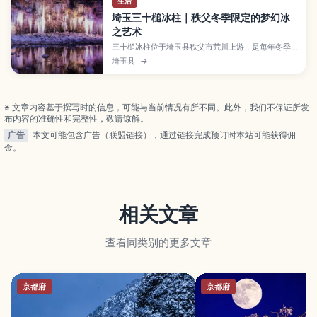
生活
埼玉三十槌冰柱｜秩父冬季限定的梦幻冰
之艺术
三十槌冰柱位于埼玉县秩父市荒川上游，是每年冬季
才能看到的自然冰瀑景观。本文介绍高达数米的冰墙
埼玉县
→
与夜间灯光秀的看点、附近可顺游的冰柱景点和温
泉、从东京出发的电车＋巴士与自驾路线，以及冬季
必备的保暖装备，帮助你安心规划秩父一日冬季小旅
行。
※ 文章内容基于撰写时的信息，可能与当前情况有所不同。此外，我们不保证所发
布内容的准确性和完整性，敬请谅解。
广告
本文可能包含广告（联盟链接），通过链接完成预订时本站可能获得佣
金。
相关文章
查看同类别的更多文章
京都府
京都府