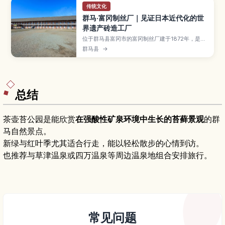
传统文化
群马·富冈制丝厂｜见证日本近代化的世
界遗产砖造工厂
位于群马县富冈市的富冈制丝厂建于1872年，是日
本第一座官营制丝工厂，如今作为联合国教科文组
群马县
→
织世界文化遗产，见证了日本近代化与生丝出口的
历史。本文介绍东置茧所、西置茧所等标志性砖造
建筑、解说制丝流程的展览、导览行程的亮点，以
及开放时间、门票资讯和交通方式。
总结
茶壶苔公园是能欣赏
在强酸性矿泉环境中生长的苔藓景观
的群
马自然景点。
新绿与红叶季尤其适合行走，能以轻松散步的心情到访。
也推荐与草津温泉或四万温泉等周边温泉地组合安排旅行。
常见问题