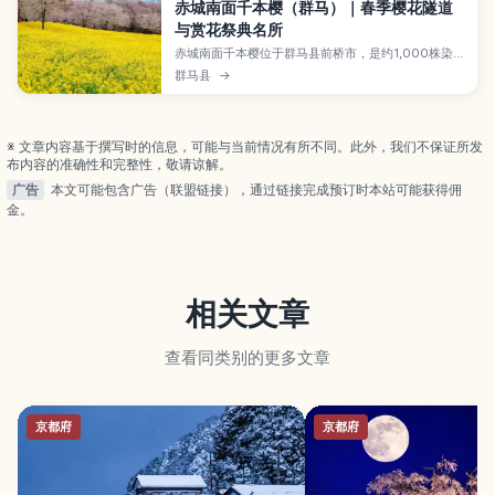
赤城南面千本樱（群马）｜春季樱花隧道
与赏花祭典名所
赤城南面千本樱位于群马县前桥市，是约1,000株染
井吉野在山坡上排成长达1.3公里樱花隧道的著名赏花
群马县
→
景点。文章介绍樱花祭期间的摊位与夜间灯光、最佳
观赏时机和拍照位置、与赤城山、温泉乡组合的自驾
路线，以及从东京出发的交通方式和避开人潮的小贴
士，方便规划春季出游。
※ 文章内容基于撰写时的信息，可能与当前情况有所不同。此外，我们不保证所发
布内容的准确性和完整性，敬请谅解。
广告
本文可能包含广告（联盟链接），通过链接完成预订时本站可能获得佣
金。
相关文章
查看同类别的更多文章
京都府
京都府