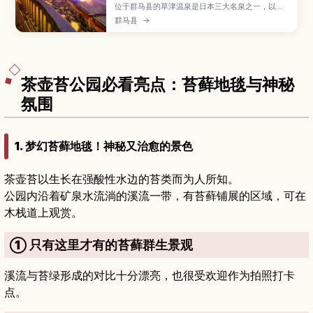
位于群马县的草津温泉是日本三大名泉之一，以象
征性景点“汤畑”、高酸性的泉质和传统的“揉汤”表
群马县
→
演而闻名。本文介绍草津温泉的特色泉水、推荐的
泡汤路线、当天往返与住宿的玩法、最佳旅行季
节，以及从东京出发的交通方式和周边散步景点。
茶壶苔公园必看亮点：苔藓地毯与神秘
氛围
1. 梦幻苔藓地毯！神秘又治愈的景色
茶壶苔以生长在强酸性水边的苔类而为人所知。
公园内沿着矿泉水流淌的溪流一带，有苔藓铺展的区域，可在
木栈道上观赏。
① 只有这里才有的苔藓群生景观
溪流与苔绿形成的对比十分漂亮，也很受欢迎作为拍照打卡
点。