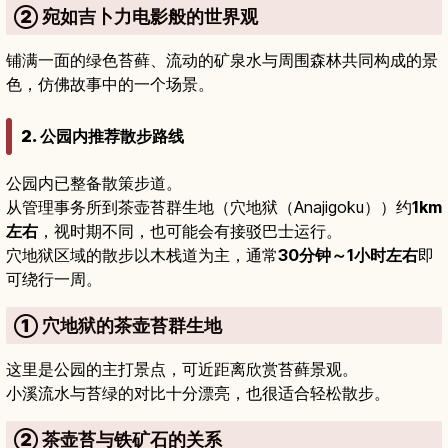
② 宛如吉卜力电影般的世界观
铺满一面的绿色苔藓、流动的矿泉水与周围森林共同构成的景
色，仿佛故事中的一个场景。
2. 公园内推荐散步路线
公园内已整备散策步道。
从管理事务所到茶壶苔群生地（穴地狱（Anajigoku））约
1km
左右
，视时期不同，也可能会有接驳巴士运行。
穴地狱区域的散步以木栈道为主，通常
30分钟～1小时左右
即
可绕行一周。
① 穴地狱的茶壶苔群生地
这里是公园的主打景点，可近距离欣赏苔藓景观。
小溪流水与苔绿的对比十分漂亮，也很适合轻松散步。
② 茶壶苔与铁矿石的关系