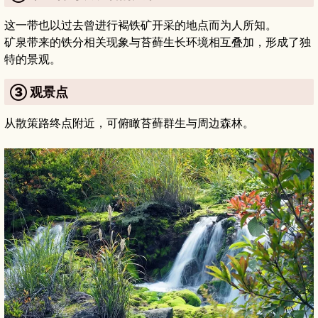
这一带也以过去曾进行褐铁矿开采的地点而为人所知。
矿泉带来的铁分相关现象与苔藓生长环境相互叠加，形成了独
特的景观。
③ 观景点
从散策路终点附近，可俯瞰苔藓群生与周边森林。