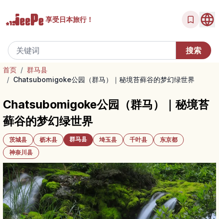
享受
日本旅行！
首页
/
群马县
/
Chatsubomigoke公园（群马）｜秘境苔藓谷的梦幻绿世界
Chatsubomigoke公园（群马）｜秘境苔
藓谷的梦幻绿世界
群马县
茨城县
枥木县
埼玉县
千叶县
东京都
神奈川县