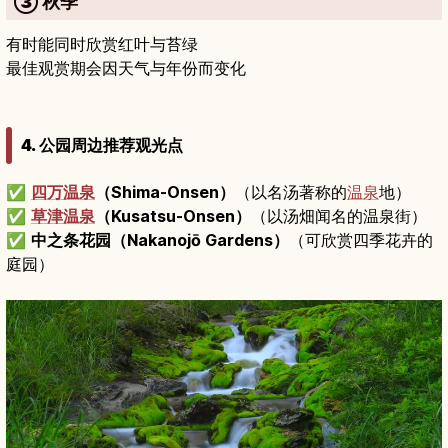
③ 秋季
有时能同时欣赏红叶与苔绿
最佳观赏期会因天气与年份而变化
4. 公园周边推荐观光点
✅
四万温泉
（Shima-Onsen）
（以名汤著称的
温泉
地）
✅
草津温泉
（Kusatsu-Onsen）
（以汤畑闻名的温泉街）
✅
中之条花园（Nakanojō Gardens）
（可欣赏四季花卉的
庭园）