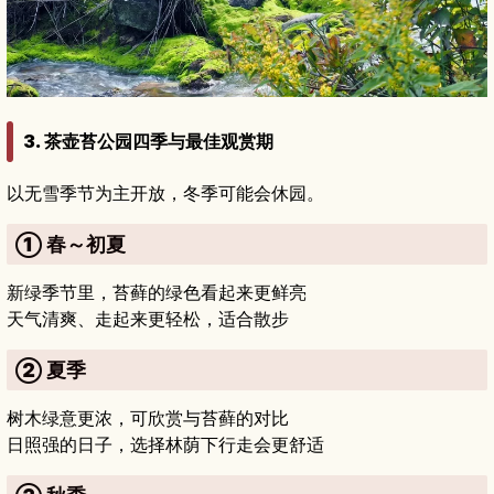
3. 茶壶苔公园四季与最佳观赏期
以无雪季节为主开放，冬季可能会休园。
① 春～初夏
新绿季节里，苔藓的绿色看起来更鲜亮
天气清爽、走起来更轻松，适合散步
② 夏季
树木绿意更浓，可欣赏与苔藓的对比
日照强的日子，选择林荫下行走会更舒适