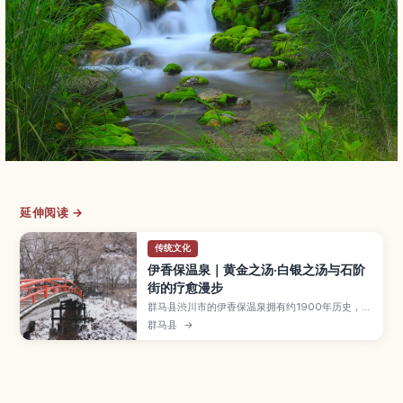
延伸阅读 →
传统文化
伊香保温泉｜黄金之汤·白银之汤与石阶
街的疗愈漫步
群马县渋川市的伊香保温泉拥有约1900年历史，以
含铁的“黄金之汤”、清澈的“白银之汤”和365级石
群马县
→
阶街而闻名。本文介绍两种泉质的功效、推荐的露
天温泉与公共浴场、沿石阶街散步的路线、伊香保
神社与周边景点，以及交通方式和行程规划建议。