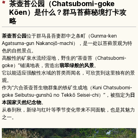
茶壶苔公园（Chatsubomi-goke
Kōen）是什么？群马苔藓秘境打卡攻
略
茶壶苔公园
位于群马县吾妻郡中之条町（Gunma-ken
Agatsuma-gun Nakanojō-machi），是一处以苔藓景观为特
色的自然景点。
高酸性的矿泉水流经湿地，野生的“茶壶苔（Chatsubomi-
goke）”铺满地表，营造出
翡翠绿般的风景
。
它以能适应强酸性水域的苔类而闻名，可欣赏到这里独有的景
观。
作为“六合茶壶苔生物群集的铁矿生成地（Kuni Chatsubomi-
goke Seibutsu-gunshū no Tekkō Seisei-chi）”，被指定为
日
本国家天然纪念物
。
从春到秋，新绿与红叶等季节变化带来不同面貌，也是其魅力
之一。