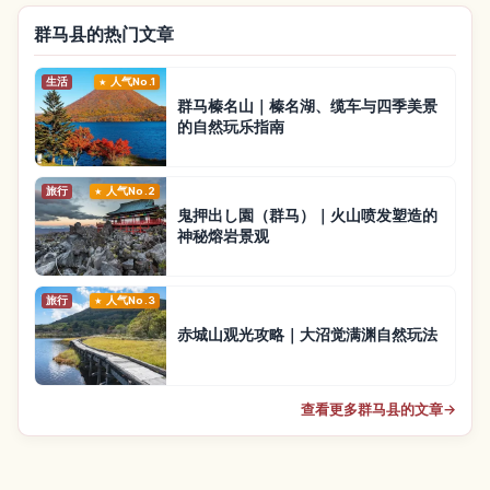
群马县的热门文章
生活
人气No.1
群马榛名山｜榛名湖、缆车与四季美景
的自然玩乐指南
旅行
人气No.2
鬼押出し園（群马）｜火山喷发塑造的
神秘熔岩景观
旅行
人气No.3
赤城山观光攻略｜大沼觉满渊自然玩法
查看更多群马县的文章
→