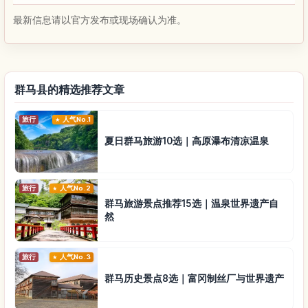
最新信息请以官方发布或现场确认为准。
群马县的精选推荐文章
旅行
人气No.1
夏日群马旅游10选｜高原瀑布清凉温泉
旅行
人气No.2
群马旅游景点推荐15选｜温泉世界遗产自
然
旅行
人气No.3
群马历史景点8选｜富冈制丝厂与世界遗产