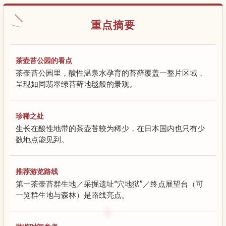
重点摘要
茶壶苔公园的看点
茶壶苔公园里，酸性温泉水孕育的苔藓覆盖一整片区域，
呈现如同翡翠绿苔藓地毯般的景观。
珍稀之处
生长在酸性地带的茶壶苔较为稀少，在日本国内也只有少
数地点能见到。
推荐游览路线
第一茶壶苔群生地／采掘遗址“穴地狱”／终点展望台（可
一览群生地与森林）是路线亮点。