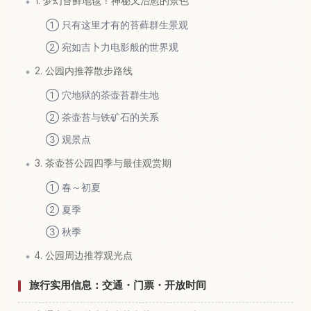
1. 梦幻苔藓地毯！神秘又治愈的景色
① 只有这里才有的苔藓群生景观
② 宛如吉卜力电影般的世界观
2. 公园内推荐散步路线
① 穴地狱的茶壶苔群生地
② 茶壶苔与铁矿石的关系
③ 观景点
3. 茶壶苔公园四季与最佳观赏期
① 春～初夏
② 夏季
③ 秋季
4. 公园周边推荐观光点
旅行实用信息：交通・门票・开放时间