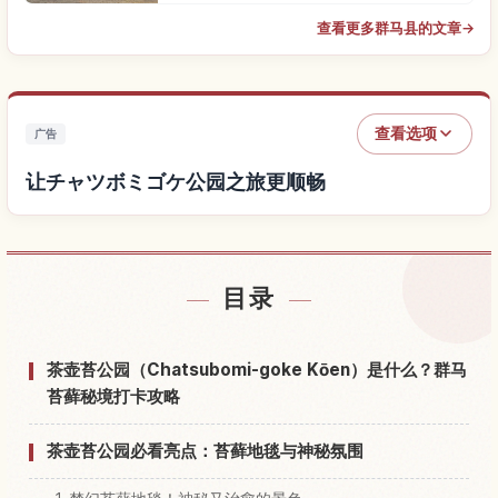
查看更多群马县的文章
→
查看选项
广告
让チャツボミゴケ公园之旅更顺畅
查找チャツボミゴケ公园附近的酒店
↗
目录
查找チャツボミゴケ公园的体验
↗
茶壶苔公园（Chatsubomi-goke Kōen）是什么？群马
苔藓秘境打卡攻略
茶壶苔公园必看亮点：苔藓地毯与神秘氛围