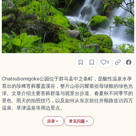
3
Chatsubomigoke公园位于群马县中之条町，是酸性温泉水孕
育出的珍稀苔藓覆盖溪谷，整片山谷闪耀着祖母绿般的绿色光
泽。文章介绍主要苔藓群落与观景台步道、春夏秋不同季节的
景色、雨天的拍照技巧，以及如何从东京前往并顺路造访四万
温泉、草津温泉等周边景点。
目录
常见问题