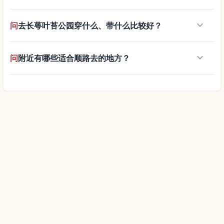
keyboard_arrow_down
问
去长萼叶苔公园穿什么、带什么比较好？
keyboard_arrow_down
问
附近有哪些适合顺路去的地方？