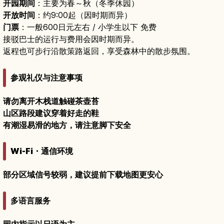
开园期间
：主要为春～秋（冬季休园）
开放时间
：约9:00起（因时期而异）
门票
：一般600日元左右 / 小学生以下 免费
接驳巴士的运行与费用会因时期而异。
返程也可步行沿散策路返回，享受森林中的散步氛围。
参观礼仪与注意事项
请勿离开木栈道触碰茶壶苔
山区路段建议穿着好走的鞋
有潮湿易滑的地方，请注意脚下安全
Wi-Fi・通信环境
部分区域信号较弱，建议提前下载地图更安心
多语言服务