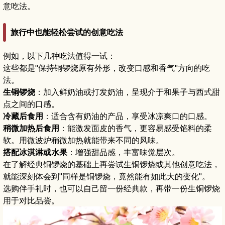
意吃法。
旅行中也能轻松尝试的创意吃法
例如，以下几种吃法值得一试：
这些都是"保持铜锣烧原有外形，改变口感和香气"方向的吃
法。
生铜锣烧
：加入鲜奶油或打发奶油，呈现介于和果子与西式甜
点之间的口感。
冷藏后食用
：适合含有奶油的产品，享受冰凉爽口的口感。
稍微加热后食用
：能激发面皮的香气，更容易感受馅料的柔
软。用微波炉稍微加热就能带来不同的风味。
搭配冰淇淋或水果
：增强甜品感，丰富味觉层次。
在了解经典铜锣烧的基础上再尝试生铜锣烧或其他创意吃法，
就能深刻体会到"同样是铜锣烧，竟然能有如此大的变化"。
选购伴手礼时，也可以自己留一份经典款，再带一份生铜锣烧
用于对比品尝。