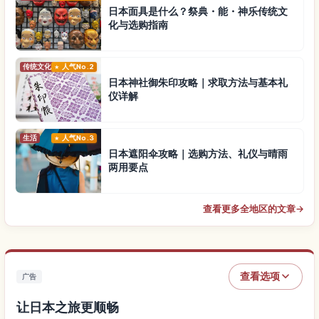
日本面具是什么？祭典・能・神乐传统文
化与选购指南
传统文化
人气No.2
日本神社御朱印攻略｜求取方法与基本礼
仪详解
生活
人气No.3
日本遮阳伞攻略｜选购方法、礼仪与晴雨
两用要点
查看更多全地区的文章
→
查看选项
广告
让日本之旅更顺畅