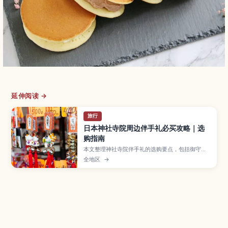
延伸阅读 →
旅行
日本神社寺院周边伴手礼必买攻略｜选
购指南
本文整理神社寺院伴手礼的选购要点，包括御守、
达摩等常见品项，以及店铺礼节与打包注意事项。
全地区
→