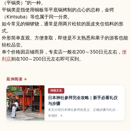
（平锅类）"的一种。
平锅类是指使用铜板等平底锅烤制的点心的总称，金锷
（Kintsuba）等也属于同一分类。
如今常见的铜锣烧，通常是用两片松软的面皮夹住馅料的形
式。
外形简单直观、方便拿取，即使是不太熟悉和果子的游客也能
轻松品尝。
单个价格因店铺而异，专卖店一般在200～350日元左右，
便
利店
则在100～200日元左右即可买到。
延伸阅读 →
传统文化
日本神社参拜完全攻略｜新手必看礼仪
与步骤
本文介绍日本神社参拜的意义、正确步骤与礼仪要
点，帮助访日游客避免失礼，更从容地体验神社文
全地区
→
化。