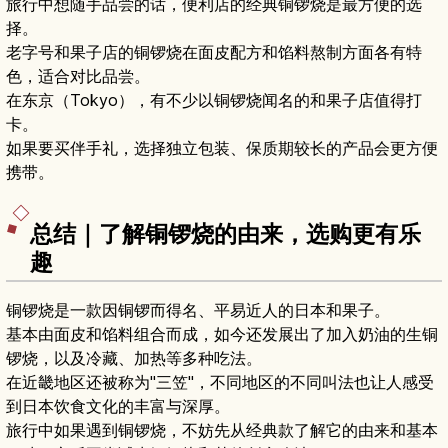
旅行中想随手品尝的话，便利店的经典铜锣烧是最方便的选
择。
老字号和果子店的铜锣烧在面皮配方和馅料熬制方面各有特
色，适合对比品尝。
在东京（Tokyo），有不少以铜锣烧闻名的和果子店值得打
卡。
如果要买伴手礼，选择独立包装、保质期较长的产品会更方便
携带。
总结｜了解铜锣烧的由来，选购更有乐
趣
铜锣烧是一款因铜锣而得名、平易近人的日本和果子。
基本由面皮和馅料组合而成，如今还发展出了加入奶油的生铜
锣烧，以及冷藏、加热等多种吃法。
在近畿地区还被称为"三笠"，不同地区的不同叫法也让人感受
到日本饮食文化的丰富与深厚。
旅行中如果遇到铜锣烧，不妨先从经典款了解它的由来和基本