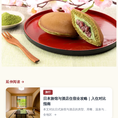
延伸阅读 →
旅行
日本旅馆与酒店住宿全攻略｜入住对比
指南
本文对比日式旅馆与酒店的房型、用餐、温泉与住
宿规则差异，帮助你按行程与需求选对住宿。
全地区
→