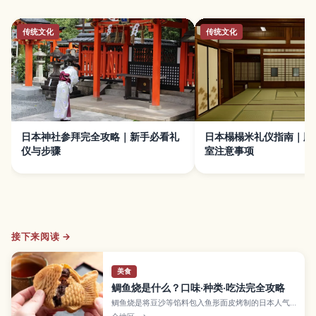
传统文化
传统文化
日本神社参拜完全攻略｜新手必看礼
日本榻榻米礼仪指南｜脱
仪与步骤
室注意事项
接下来阅读 →
美食
鲷鱼烧是什么？口味·种类·吃法完全攻略
鲷鱼烧是将豆沙等馅料包入鱼形面皮烤制的日本人气
小吃。本文介绍鲷鱼烧的特点、常见口味与种类、地