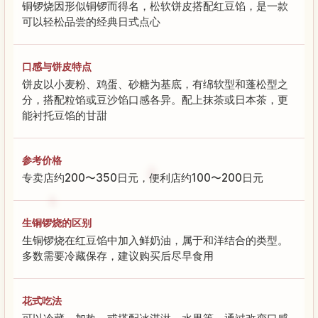
铜锣烧因形似铜锣而得名，松软饼皮搭配红豆馅，是一款
可以轻松品尝的经典日式点心
口感与饼皮特点
饼皮以小麦粉、鸡蛋、砂糖为基底，有绵软型和蓬松型之
分，搭配粒馅或豆沙馅口感各异。配上抹茶或日本茶，更
能衬托豆馅的甘甜
参考价格
专卖店约200〜350日元，便利店约100〜200日元
生铜锣烧的区别
生铜锣烧在红豆馅中加入鲜奶油，属于和洋结合的类型。
多数需要冷藏保存，建议购买后尽早食用
花式吃法