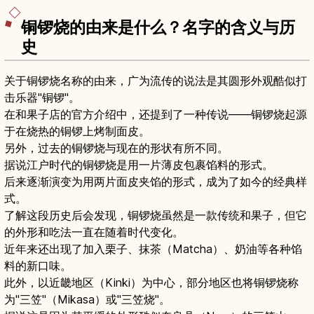
铜锣烧的由来是什么？名字的含义与历
史
关于铜锣烧名称的由来，广为流传的说法是其圆形外观酷似打
击乐器"铜锣"。
在和果子店的官方介绍中，还提到了一种传说——铜锣烧起源
于在烧热的铜锣上烤制面皮。
另外，过去的铜锣烧与现在的形状有所不同。
据说江户时代的铜锣烧是用一片薄皮包裹馅料的形式。
后来逐渐演变为用两片面皮夹馅的形式，成为了如今的经典样
式。
了解这段历史后会发现，铜锣烧虽然是一款传统和果子，但它
的外形和吃法一直在随着时代变化。
近年来还出现了加入栗子、抹茶（Matcha）、奶油等各种馅
料的新口味。
此外，以近畿地区（Kinki）为中心，部分地区也将铜锣烧称
为"三笠"（Mikasa）或"三笠烧"。