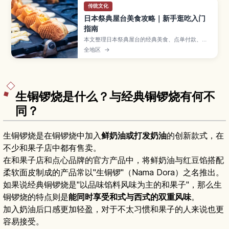
传统文化
日本祭典屋台美食攻略｜新手逛吃入门
指南
本文整理日本祭典屋台的经典美食、点单付款、边
走边吃礼仪与垃圾处理要点，方便新手轻松逛吃。
全地区
→
生铜锣烧是什么？与经典铜锣烧有何不
同？
生铜锣烧是在铜锣烧中加入
鲜奶油或打发奶油
的创新款式，在
不少和果子店中都有售卖。
在和果子店和点心品牌的官方产品中，将鲜奶油与红豆馅搭配
柔软面皮制成的产品常以"生铜锣"（Nama Dora）之名推出。
如果说经典铜锣烧是"以品味馅料风味为主的和果子"，那么生
铜锣烧的特点则是
能同时享受和式与西式的双重风味
。
加入奶油后口感更加轻盈，对于不太习惯和果子的人来说也更
容易接受。