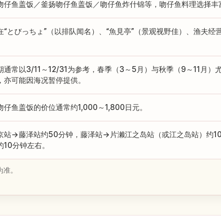
吻仔鱼盖饭／釜扬吻仔鱼盖饭／吻仔鱼炸什锦等，吻仔鱼料理选择丰
在“とびっちょ”（以排队闻名）、“魚見亭”（景观视野佳）、渔夫经
。
期通常以3/11～12/31为参考，春季（3～5月）与秋季（9～11月）尤
，亦可能因海况暂停提供。
吻仔鱼盖饭的价位通常约1,000～1,800日元。
京站→藤泽站约50分钟，藤泽站→片濑江之岛站（或江之岛站）约1
约10分钟左右。
为准。