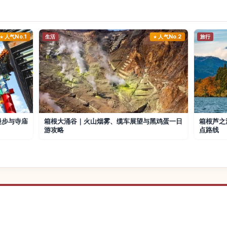
人气No.1
生活
人气No.2
旅行
漫步与寺庙
箱根大涌谷｜火山烟雾、缆车展望与黑鸡蛋一日
箱根芦之
游攻略
点路线