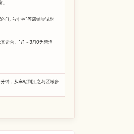
富。
营的“しらすや”等店铺尝试对
其适合。1/1～3/10为禁渔
0分钟，从车站到江之岛区域步