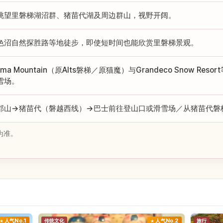
眺望里磐梯湖沼群、猪苗代湖及周边群山，视野开阔。
色沼自然探胜路等地徒步，即使短时间也能欣赏里磐梯景观。
oma Mountain（原Alts磐梯／原猫魔）与Grandeco Snow R
雪场。
郡山→猪苗代（磐越西线）→巴士前往登山口或滑雪场／从猪苗代磐梯
为准。
人气No.1
传统文化
人气No.2
旅行