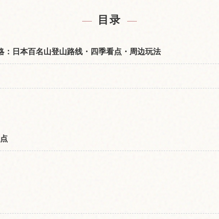
附近的酒店
查找磐梯
↗
目录
n）攻略：日本百名山登山路线・四季看点・周边玩法
看点