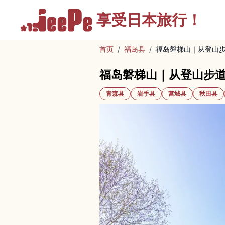
享受
日本旅行！
首页
/
福岛县
/
福岛磐梯山｜从登山
福岛磐梯山｜从登山步
青森县
岩手县
宫城县
秋田县