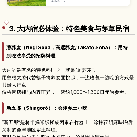
福岛县
→
形，是集登山、健行、赏景与滑雪于一身的人气景
点。本文介绍磐梯山的火山历史与成因、适合不同
程度登山客的路线与观景点、可与五色沼和湖沼群
搭配的行程，以及各季节的游玩重点、交通方式和
装备建议，帮助你一年四季都能享受磐梯山之旅。
3. 大内宿必体验：特色美食与茅草民宿
葱荞麦（Negi Soba，高远荞麦/Takatō Soba）：用特
别吃法享受的招牌料理
大内宿最有名的特色料理之一就是“葱荞麦”。
用整根大葱代替筷子将荞麦面挑起，一边咬葱一边吃的方式是
其最大特点。
价格因店铺与内容而异，一碗约1,000〜1,300日元为参考。
新五郎（Shingorō）：会津乡土小吃
“新五郎”是将半捣米饭揉成团串在竹签上，涂抹荏胡麻味噌后
烤制的会津地区乡土料理。