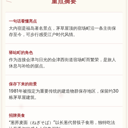
重点摘要
一句话看懂亮点
大内宿是福岛著名景点，茅草屋顶的宿场町沿一条主街保
存至今，可步行感受江户时代风情。
驿站町的角色
作为连接会津与日光的会津西街道宿场町而繁荣，是旅人
休息与补给的据点。
保存下来的街景
1981年被指定为重要传统的建造物群保存地区，保留约30
栋茅草屋建筑。
招牌美食
“葱荞麦面（ねぎそば）”以长葱代替筷子食用，独特吃法