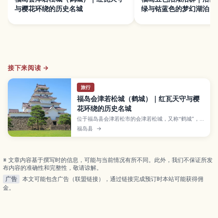
与樱花环绕的历史名城
绿与钴蓝色的梦幻湖泊
接下来阅读 →
旅行
福岛会津若松城（鹤城）｜红瓦天守与樱
花环绕的历史名城
位于福岛县会津若松市的会津若松城，又称“鹤城”，
以日本少见的红瓦天守、洁白城墙和浓厚武士历史而
福岛县
→
闻名。本文介绍城堡的修建与戊辰战争的故事、天守
阁展览与观景台、石垣与护城河的拍照亮点，以及赏
樱、赏枫、雪景的最佳时机和交通方式、门票信息与
推荐停留时间，方便你安排一日游或与周边景点组合
※ 文章内容基于撰写时的信息，可能与当前情况有所不同。此外，我们不保证所发
旅行。
布内容的准确性和完整性，敬请谅解。
广告
本文可能包含广告（联盟链接），通过链接完成预订时本站可能获得佣
金。