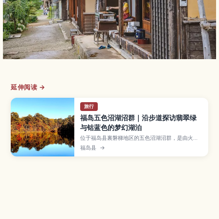
延伸阅读 →
旅行
福岛五色沼湖沼群｜沿步道探访翡翠绿
与钴蓝色的梦幻湖泊
位于福岛县裏磐梯地区的五色沼湖沼群，是由火山
活动形成的一连串彩色湖泊，湖水随矿物与光线变
福岛县
→
化呈现翡翠绿、宝石蓝等多种色彩。本文介绍五色
沼的形成与颜色秘密、各主要湖泊的特点与拍照亮
点、适合初学者的自然探胜路路线、漫步所需时间
与推荐季节，以及从猪苗代、裏磐梯前往的交通和
装备建议。