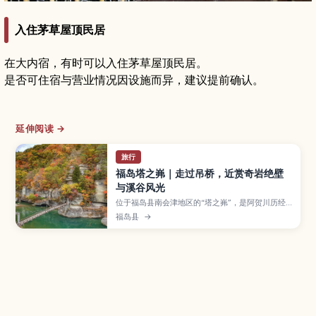
入住茅草屋顶民居
在大内宿，有时可以入住茅草屋顶民居。
是否可住宿与营业情况因设施而异，建议提前确认。
延伸阅读 →
旅行
福岛塔之岪｜走过吊桥，近赏奇岩绝壁
与溪谷风光
位于福岛县南会津地区的“塔之岪”，是阿贺川历经
百万年侵蚀所形成的悬崖峭壁与塔状奇岩群，被指
福岛县
→
定为日本国家天然纪念物。本文介绍“へつり”一词
的含义与地形形成过程、穿越峡谷的吊桥与观景
台、不动堂等看点，以及春季新绿、秋季红叶、冬
季雪景的不同魅力，并整理交通方式、步行时间与
周边景点建议，方便你将此地纳入福岛旅行行程
中。