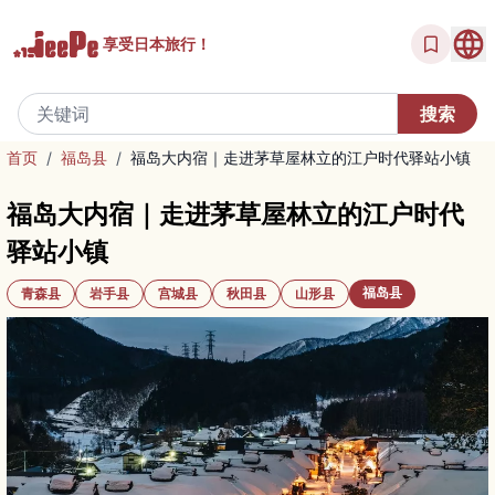
享受
日本旅行！
首页
/
福岛县
/
福岛大内宿｜走进茅草屋林立的江户时代驿站小镇
福岛大内宿｜走进茅草屋林立的江户时代
驿站小镇
福岛县
青森县
岩手县
宫城县
秋田县
山形县