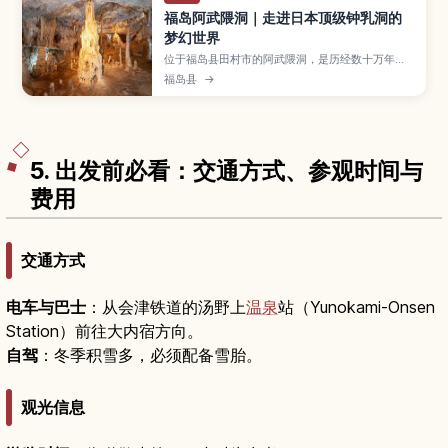
福岛阿武隈洞｜走进日本顶级钟乳洞的
梦幻世界
位于福岛县田村市的阿武隈洞，是历经数十万年形
成的石灰岩钟乳洞，以规模宏大和灯光点缀下的奇
福岛县
→
岩美景而闻名。本文将介绍洞内必看的景点、路线
选择、最佳参观季节、穿着与携带物品、交通方式
及周边景点，帮助首次来日本东北的游客安心安排
行程。
5. 出发前必看：交通方式、参观时间与
费用
交通方式
电车与巴士
：从会津铁道的汤野上
温泉
站（Yunokami-Onsen
Station）前往大内宿方向。
自驾
：冬季积雪多，必须配备雪胎。
观光信息