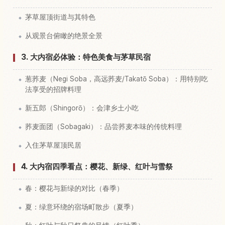
茅草屋顶街道与其特色
从观景台俯瞰的绝景全景
3. 大内宿必体验：特色美食与茅草民宿
葱荞麦（Negi Soba，高远荞麦/Takatō Soba）：用特别吃
法享受的招牌料理
新五郎（Shingorō）：会津乡土小吃
荞麦面团（Sobagaki）：品尝荞麦本味的传统料理
入住茅草屋顶民居
4. 大内宿四季看点：樱花、新绿、红叶与雪祭
春：樱花与新绿的对比（春季）
夏：绿意环绕的宿场町散步（夏季）