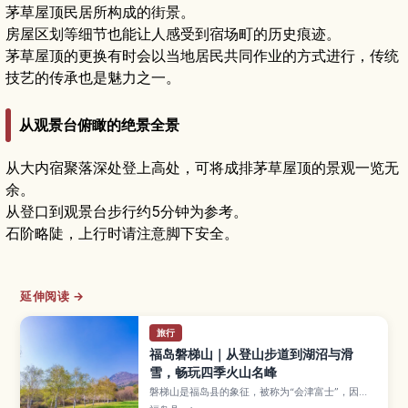
茅草屋顶民居所构成的街景。
房屋区划等细节也能让人感受到宿场町的历史痕迹。
茅草屋顶的更换有时会以当地居民共同作业的方式进行，传统
技艺的传承也是魅力之一。
从观景台俯瞰的绝景全景
从大内宿聚落深处登上高处，可将成排茅草屋顶的景观一览无
余。
从登口到观景台步行约5分钟为参考。
石阶略陡，上行时请注意脚下安全。
延伸阅读 →
旅行
福岛磐梯山｜从登山步道到湖沼与滑
雪，畅玩四季火山名峰
磐梯山是福岛县的象征，被称为“会津富士”，因
1888年的喷发而形成裏磐梯一带独特的湖沼与地