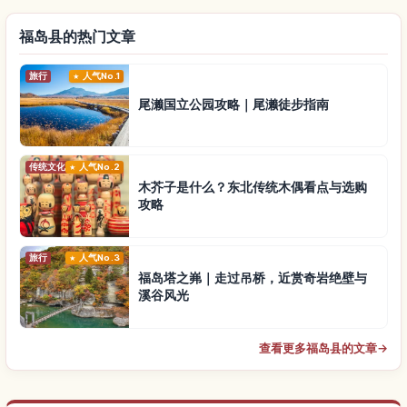
福岛县的热门文章
旅行
人气No.1
尾濑国立公园攻略｜尾濑徒步指南
传统文化
人气No.2
木芥子是什么？东北传统木偶看点与选购
攻略
旅行
人气No.3
福岛塔之岪｜走过吊桥，近赏奇岩绝壁与
溪谷风光
查看更多福岛县的文章
→