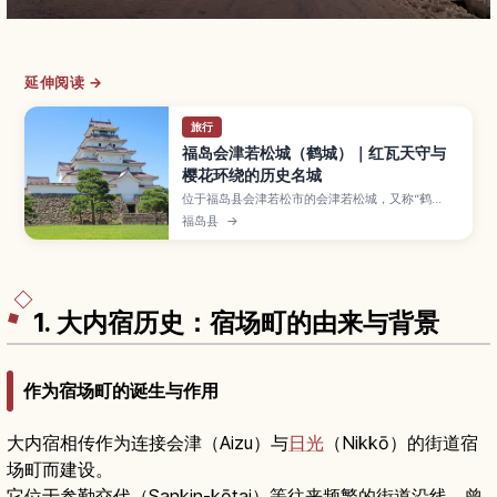
延伸阅读 →
旅行
福岛会津若松城（鹤城）｜红瓦天守与
樱花环绕的历史名城
位于福岛县会津若松市的会津若松城，又称“鹤
城”，以日本少见的红瓦天守、洁白城墙和浓厚武士
福岛县
→
历史而闻名。本文介绍城堡的修建与戊辰战争的故
事、天守阁展览与观景台、石垣与护城河的拍照亮
点，以及赏樱、赏枫、雪景的最佳时机和交通方
式、门票信息与推荐停留时间，方便你安排一日游
或与周边景点组合旅行。
1. 大内宿历史：宿场町的由来与背景
作为宿场町的诞生与作用
大内宿相传作为连接会津（Aizu）与
日光
（Nikkō）的街道宿
场町而建设。
它位于参勤交代（Sankin-kōtai）等往来频繁的街道沿线，曾