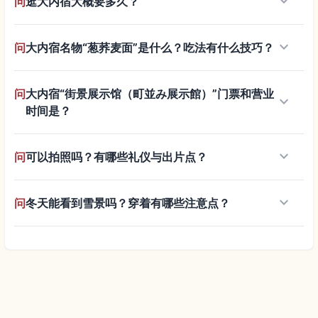
keyboard_arrow_down
问
逛大内宿大概要多久？
keyboard_arrow_down
问
大内宿名物“葱荞麦面”是什么？吃法有什么技巧？
问
大内宿“街景展示馆（町並み展示館）”门票和营业
keyboard_arrow_down
时间是？
keyboard_arrow_down
问
可以拍照吗？有哪些礼仪与出片点？
keyboard_arrow_down
问
冬天能看到雪景吗？穿着有哪些注意点？