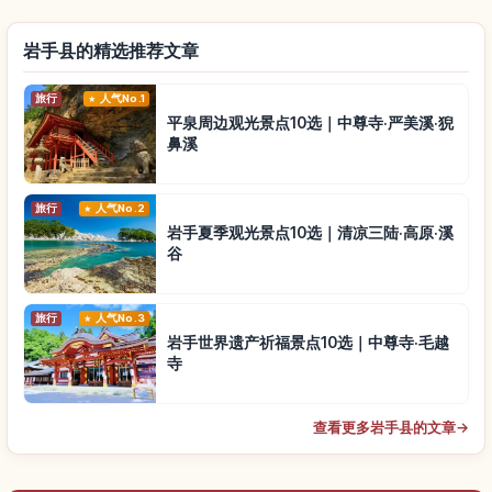
岩手县的精选推荐文章
旅行
人气No.1
平泉周边观光景点10选｜中尊寺·严美溪·猊
鼻溪
旅行
人气No.2
岩手夏季观光景点10选｜清凉三陆·高原·溪
谷
旅行
人气No.3
岩手世界遗产祈福景点10选｜中尊寺·毛越
寺
查看更多岩手县的文章
→