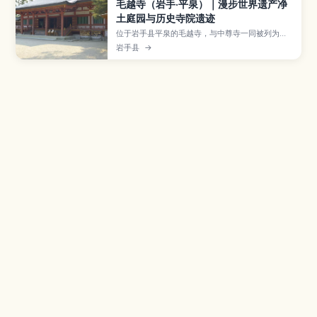
毛越寺（岩手·平泉）｜漫步世界遗产净
土庭园与历史寺院遗迹
位于岩手县平泉的毛越寺，与中尊寺一同被列为世
界遗产，以再现极乐世界的净土庭园和广阔伽蓝遗
岩手县
→
迹闻名。本文介绍池泉庭园与堂塔遗址的看点、奥
州藤原氏的历史背景、春季新绿与秋日红叶等四季
风景，以及开放时间、门票、交通方式，并提供与
中尊寺等周边景点搭配的一日游路线建议。