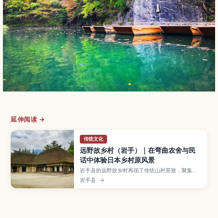
延伸阅读 →
传统文化
远野故乡村（岩手）｜在弯曲农舍与民
话中体验日本乡村原风景
岩手县的远野故乡村再现了传统山村景致，聚集了
茅草屋顶的曲り家与水车、田地等怀旧风景。游客
岩手县
→
可以参加手作工艺、乡土料理体验、农事体验和听
民间故事等活动，深入感受日本昔日乡村生活。本
文整理远野故乡村的主要看点、体验项目、适合造
访的季节、交通方式以及可与远野市内其他景点搭
配的行程建议。