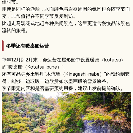
佳时节。
即使是同样的游船，水面颜色与岩壁周围的氛围也会随季节而
变，非常值得在不同季节反复到访。
比起走马观花式地赶各种热闹景点，这里更适合慢慢品味景色
流转的旅程。
冬季还有暖桌船运营
每年12月到2月末，会运营在屋形船中设置暖桌（kotatsu）
的"暖桌船（Kotatsu-bune）"。
还有可品尝乡土料理"木流锅（Kinagashi-nabe）"的预约制套
餐，能够一边取暖一边欣赏如水墨画般的雪景峡谷。
季节限定内容和是否需要预约用餐，建议出发前提前确认。