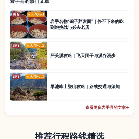
岩手县的热门文章
美食
人气No.1
岩手名物“碗子荞麦面”｜停不下来的吃
到饱挑战与必去老店
旅行
人气No.2
严美溪攻略｜飞天团子与溪谷漫步
旅行
人气No.3
早池峰山登山攻略｜路线交通与须知
查看更多岩手县的文章
→
推荐行程路线精选