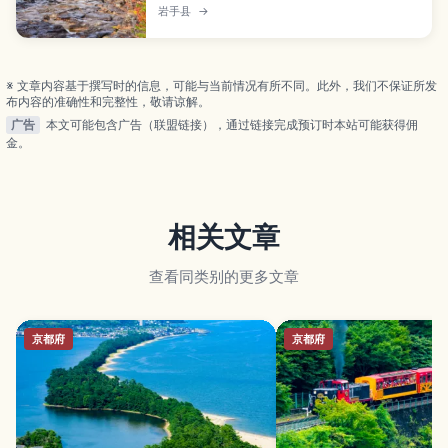
子（空中团子）闻名的溪谷名胜。本文整理御览场桥
岩手县
→
看点、步道玩法与交通方式，适合自由行安排行程。
※ 文章内容基于撰写时的信息，可能与当前情况有所不同。此外，我们不保证所发
布内容的准确性和完整性，敬请谅解。
广告
本文可能包含广告（联盟链接），通过链接完成预订时本站可能获得佣
金。
相关文章
查看同类别的更多文章
京都府
京都府