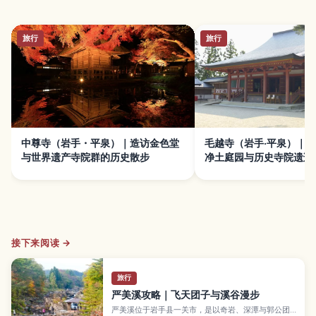
旅行
旅行
中尊寺（岩手・平泉）｜造访金色堂
毛越寺（岩手·平泉）｜
与世界遗产寺院群的历史散步
净土庭园与历史寺院遗迹
接下来阅读 →
旅行
严美溪攻略｜飞天团子与溪谷漫步
严美溪位于岩手县一关市，是以奇岩、深潭与郭公团