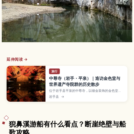
延伸阅读 →
旅行
中尊寺（岩手・平泉）｜造访金色堂与
世界遗产寺院群的历史散步
位于岩手县平泉的中尊寺，以镶金装饰的金色堂和
遍布山林间的诸多伽蓝而被列入世界遗产。本文介
岩手县
→
绍金色堂内部看点与奥州藤原氏的历史背景、通往
本堂的月见坂参道、春夏新绿与秋季红叶等四季风
景，以及参观时间、票价、交通方式与可与毛越寺
等周边景点串联的一日行程。
猊鼻溪游船有什么看点？断崖绝壁与船
歌攻略