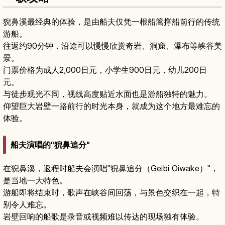
猊鼻溪最经典的体验，是由船夫仅凭一根船篙撑船前行的传统
游船。
往返约90分钟，沿途可以慢慢欣赏奇岩、洞窟、瀑布等峡谷美
景。
门票价格为成人2,000日元，小学生900日元，幼儿200日
元。
与徒步观光不同，视线高度贴近水面也是游船独特的魅力。
仰望巨大岩壁一路前行的时光本身，就成为这个地方最难忘的
体验。
船夫演唱的"猊鼻追分"
在猊鼻溪，返程时船夫会演唱"猊鼻追分（Geibi Oiwake）"，
是当地一大特色。
游船即将结束时，歌声在峡谷间回荡，与景色交织在一起，特
别令人难忘。
岩壁回响的船歌是录音或视频难以传达的现场独有体验。