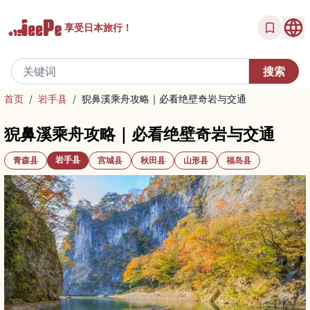
享受
日本旅行！
首页
/
岩手县
/
猊鼻溪乘舟攻略｜必看绝壁奇岩与交通
猊鼻溪乘舟攻略｜必看绝壁奇岩与交通
岩手县
青森县
宫城县
秋田县
山形县
福岛县