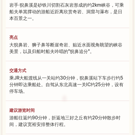
岩手·猊鼻溪是砂铁川切割石灰岩形成的约2km峡谷，可乘
船夫单篙撑动的游船近距离欣赏奇岩、洞窟与瀑布，是日
本百景之一。
亮点
大猊鼻岩、狮子鼻等断崖奇岩、贴近水面视角眺望的峡谷
美景，以及归船时船夫吟唱的"猊鼻追分"。
交通方式
乘JR大船渡线从一关站约30分钟，猊鼻溪站下车步行约5
分钟即达乘船处。自驾从东北高速一关IC约25分钟，设有
停车场。
建议游览时间
游船往返约90分钟，折返地三好之丘有约20分钟散步时
间，建议宽裕安排整体行程。