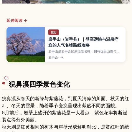
延伸阅读 →
旅行
岩手山（岩手县）｜登高远眺与温泉疗
愈的人气名峰路线攻略
岩手山是岩手县的象征性名峰，拥有优美山麓与丰
富自然步道，深受健行爱好者喜爱。本文介绍从网
岩手县
→
张温泉、松川温泉等地出发的代表性登山路线、依
体力选择适合的难度、山顶与途中展望点及高山植
物看点，并整理最佳登山季节、装备与安全须知，
以及下山后可顺游的温泉与从盛冈出发的交通方
式。
猊鼻溪四季景色变化
猊鼻溪从春天的新绿与紫藤花，到夏天清凉的川面、秋天的红
叶、冬天的雪景，随着季节变换呈现出截然不同的面貌。
5月前后，岩壁上盛开的紫藤花是一大看点，紫色花串将断崖
装点得分外美丽。
秋天则是红黄相间的树木与岸壁形成鲜明对比，是赏红叶的绝