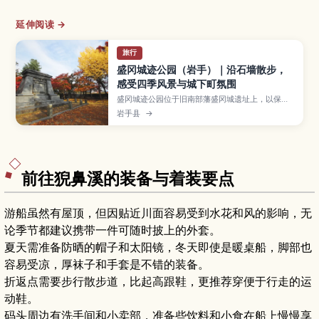
延伸阅读 →
旅行
盛冈城迹公园（岩手）｜沿石墙散步，
感受四季风景与城下町氛围
盛冈城迹公园位于旧南部藩盛冈城遗址上，以保存
完好的石墙、樱花与红叶景色而成为市民休憩的热
岩手县
→
门公园。本文介绍盛冈城与南部家历史、公园内的
观景点与散步路线、樱花与红叶季节的游览要点，
以及从盛冈站出发的交通方式，并推荐可与市区咖
啡馆、河畔散步等行程搭配的游玩方案。
前往猊鼻溪的装备与着装要点
游船虽然有屋顶，但因贴近川面容易受到水花和风的影响，无
论季节都建议携带一件可随时披上的外套。
夏天需准备防晒的帽子和太阳镜，冬天即使是暖桌船，脚部也
容易受凉，厚袜子和手套是不错的装备。
折返点需要步行散步道，比起高跟鞋，更推荐穿便于行走的运
动鞋。
码头周边有洗手间和小卖部，准备些饮料和小食在船上慢慢享