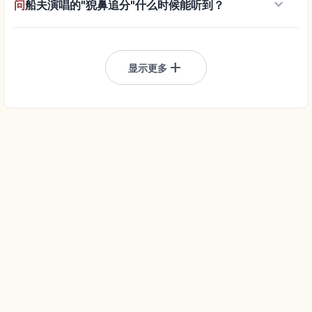
keyboard_arrow_down
问
船夫演唱的"猊鼻追分"什么时候能听到？
add
显示更多