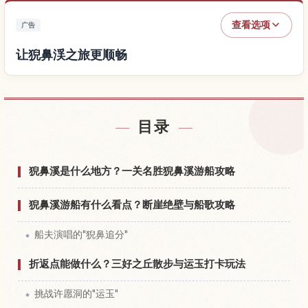
查看选项
广告
让猊鼻渓之旅更顺畅
查找猊鼻渓附近的酒店
↗
目录
查找猊鼻渓的体验
↗
猊鼻溪是什么地方？一关名胜猊鼻溪游船攻略
猊鼻溪游船有什么看点？断崖绝壁与船歌攻略
船夫演唱的"猊鼻追分"
折返点能做什么？三好之丘散步与运玉打卡玩法
挑战许愿洞的"运玉"