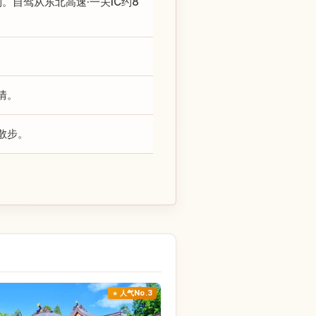
。自驾从东北高速·一关IC约8
。
情。
散步。
人气No.3