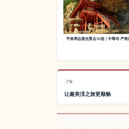
平泉周边观光景点10选｜中尊寺·严美
广告
让厳美渓之旅更顺畅
查找厳美渓