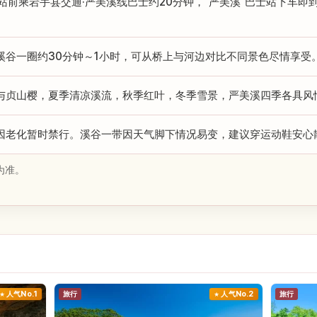
关站前乘岩手县交通·严美溪线巴士约20分钟，"严美溪"巴士站下车即到
溪谷一圈约30分钟～1小时，可从桥上与河边对比不同景色尽情享受
与贞山樱，夏季清凉溪流，秋季红叶，冬季雪景，严美溪四季各具风
因老化暂时禁行。溪谷一带因天气脚下情况易变，建议穿运动鞋安心
为准。
人气No.1
旅行
人气No.2
旅行