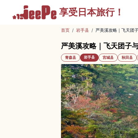
享受
日本旅行！
首页
/
岩手县
/
严美溪攻略｜飞天团
严美溪攻略｜飞天团子
岩手县
青森县
宫城县
秋田县