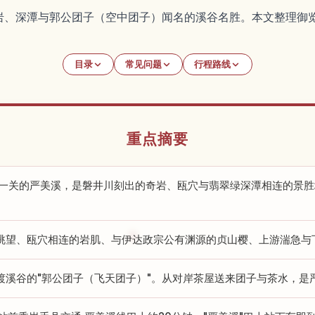
岩、深潭与郭公团子（空中团子）闻名的溪谷名胜。本文整理御
目录
常见问题
行程路线
重点摘要
·一关的严美溪，是磐井川刻出的奇岩、瓯穴与翡翠绿深潭相连的景胜
眺望、瓯穴相连的岩肌、与伊达政宗公有渊源的贞山樱、上游湍急与
渡溪谷的"郭公团子（飞天团子）"。从对岸茶屋送来团子与茶水，是