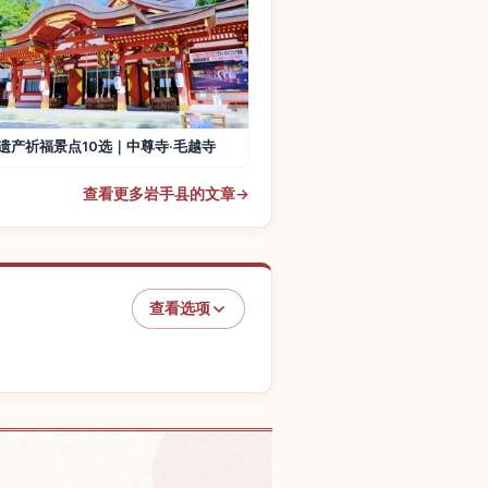
遗产祈福景点10选｜中尊寺·毛越寺
查看更多岩手县的文章
→
查看选项
渓的体验
↗