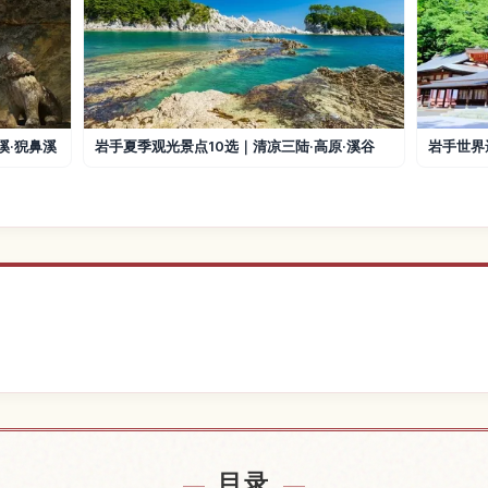
溪·猊鼻溪
岩手夏季观光景点10选｜清凉三陆·高原·溪谷
岩手世界
附近的酒店
查找厳美
↗
目录