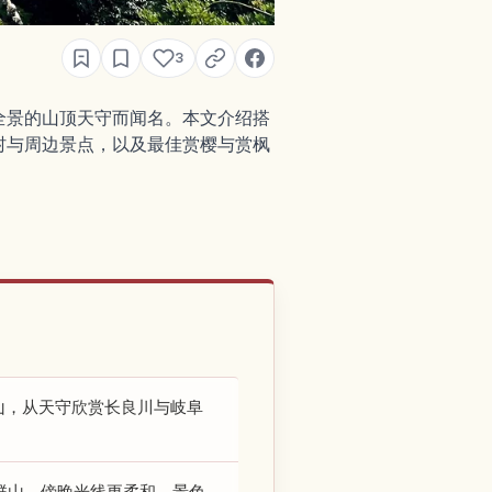
3
全景的山顶天守而闻名。本文介绍搭
村与周边景点，以及最佳赏樱与赏枫
山，从天守欣赏长良川与岐阜
群山。傍晚光线更柔和，景色