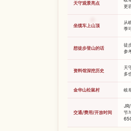
天守观景亮点
更
从
坐缆车上山顶
季
徒
想徒步登山的话
参
天
资料馆深挖历史
多
金华山松鼠村
岐
J
交通/费用/开放时间
节
6