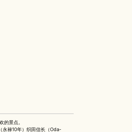
喜欢的景点。
年（永禄10年）织田信长（Oda-