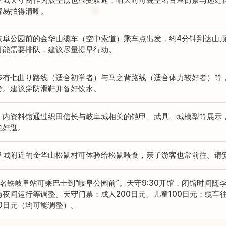
容易拍得清晰。
岐阜公园前的金华山缆车（空中索道）乘车点出发，约4分钟到达山
可能需要排队，建议尽量提早行动。
步有七曲り路线（适合初学者）与马之背路线（适合体力较好者）等，
考。建议穿防滑鞋并备好饮水。
守内资料馆通过织田信长与岐阜城相关的铠甲、武具、城模型等展示
也好逛。
阜城附近的金华山松鼠村可体验给松鼠喂食，亲子游客也常前往。请
R/名铁岐阜站可乘巴士到“岐阜公园前”。天守9:30开馆，闭馆时间
与夜间运行等调整。天守门票：成人200日元、儿童100日元；缆车往
50日元（均可能调整）。