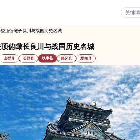
车登顶俯瞰长良川与战国历史名城
登顶俯瞰长良川与战国历史名城
岐阜县
山梨县
长野县
静冈县
爱知县