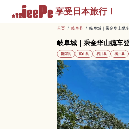
享受
日本旅行！
首页
/
岐阜县
/
岐阜城｜乘金华山缆
岐阜城｜乘金华山缆车
新泻县
富山县
石川县
福井县