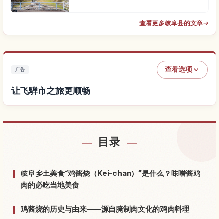
查看更多岐阜县的文章
→
查看选项
广告
让飞騨市之旅更顺畅
查找飞騨市附近的酒店
↗
目录
查找飞騨市的体验
↗
岐阜乡土美食“鸡酱烧（Kei-chan）”是什么？味噌酱鸡
肉的必吃当地美食
鸡酱烧的历史与由来——源自腌制肉文化的鸡肉料理