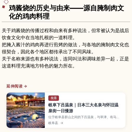
鸡酱烧的历史与由来——源自腌制肉文
化的鸡肉料理
关于鸡酱烧的传播过程和由来有多种说法，但常被认为是战后
饮食文化中在当地扎根的一道料理。
把腌入酱汁的鸡肉再进行煎烤的做法，与各地的腌制肉文化也
很契合，因此各个地区都传承出了不同风味。
关于名称来源也有多种说法，连同叫法和调味差异一起，正是
这道料理充满地方特色的魅力所在。
延伸阅读 →
生活
岐阜下吕温泉｜日本三大名泉与怀旧温
泉街一日慢游
位于岐阜县群山之间的下吕温泉，与草津、有马并
列日本三大名泉，以丝滑的美肌泉质和充满昭和氛
岐阜县
→
围的温泉街闻名。文章介绍足汤与河畔露天温泉、
合掌村等散步景点、飞驒牛等在地美食、最佳旅行