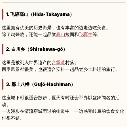
1. 飞驒高山（Hida-Takayama）
这里拥有优美的历史街景，也有丰富的边走边吃美食。
除了鸡酱烧，还能一起品尝
高山
拉面和
飞驒牛
等。
2. 白川乡（Shirakawa-gō）
这里是被列入世界遗产的
合掌造
村落。
四季风景都很美，也很适合安排一趟品尝乡土料理的旅行。
3. 郡上八幡（Gujō-Hachiman）
这座城下町很适合散步，夏天有时还会举办以盆舞闻名的活
动。
一边漫步在清流穿城而过的街道中，一边感受岐阜的饮食文化
也很不错。