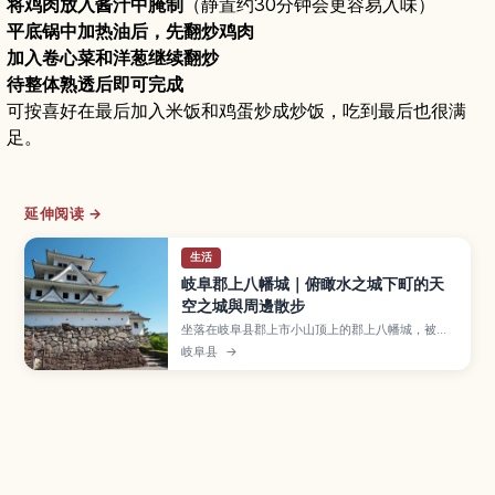
将鸡肉放入酱汁中腌制
（静置约30分钟会更容易入味）
平底锅中加热油后，先翻炒鸡肉
加入卷心菜和洋葱继续翻炒
待整体熟透后即可完成
可按喜好在最后加入米饭和鸡蛋炒成炒饭，吃到最后也很满
足。
延伸阅读 →
生活
岐阜郡上八幡城｜俯瞰水之城下町的天
空之城與周邊散步
坐落在岐阜县郡上市小山顶上的郡上八幡城，被称
为「天空之城」，从白墙天守可以眺望郡上八幡水
岐阜县
→
乡城下町与四季变幻的群山景色。本文介绍天守观
景与城内展览、水渠交织的街道散步路线、夏季热
闹的郡上舞与附近温泉、从名古屋与高山出发的交
通方式，以及拜访时的服装准备与停留时间建议。