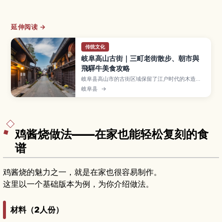
延伸阅读 →
传统文化
岐阜高山古街｜三町老街散步、朝市與
飛驒牛美食攻略
岐阜县高山市的古街区域保留了江户时代的木造町
家，被称为“三町老街”，红色中桥与清晨热闹的朝
岐阜县
→
市更是人气拍照景点。本文带你认识高山古街的必
逛区域与文化体验、飞驒牛寿司与团子等在地小
吃、四季各有魅力的旅行时间，以及从名古屋等地
前往的交通方式，适合安排半日到一日漫步行程的
旅客。
鸡酱烧做法——在家也能轻松复刻的食
谱
鸡酱烧的魅力之一，就是在家也很容易制作。
这里以一个基础版本为例，为你介绍做法。
材料（2人份）