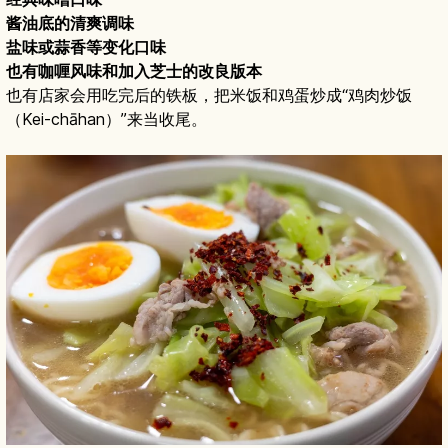
酱油底的清爽调味
盐味或蒜香等变化口味
也有咖喱风味和加入芝士的改良版本
也有店家会用吃完后的铁板，把米饭和鸡蛋炒成“鸡肉炒饭
（Kei-chāhan）”来当收尾。