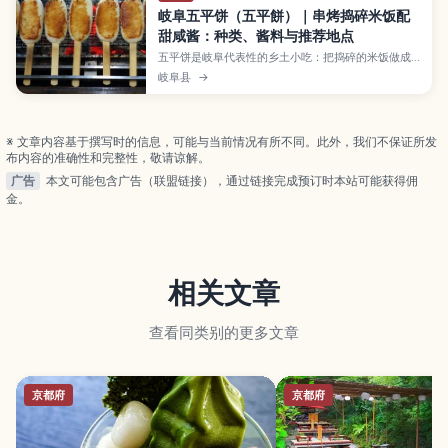
岐阜五平饼（五平餅）｜串烤捣碎米饭配
甜咸酱：种类、酱料与推荐地点
五平饼是岐阜代表性的乡土小吃：把捣碎的米饭做成
团或扁片，串在竹签上，刷上甜咸酱后烤到香气四
岐阜县
→
溢。形状有圆形、草鞋形等，酱料也会因地区不同而
变化（味噌、核桃等）。本文介绍它的由来与特色、
在家做的简易做法、推荐品尝地点，以及与飞驒高
山、白川乡、下吕温泉等行程搭配的顺游建议。
※ 文章内容基于撰写时的信息，可能与当前情况有所不同。此外，我们不保证所发
布内容的准确性和完整性，敬请谅解。
广告
本文可能包含广告（联盟链接），通过链接完成预订时本站可能获得佣
金。
相关文章
查看同类别的更多文章
京都府
京都府