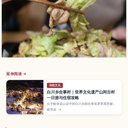
延伸阅读 →
传统文化
白川乡合掌村｜世界文化遗产山间古村
一日游与住宿攻略
位于岐阜县山谷中的白川乡因合掌造茅草屋而被登
录为世界文化遗产，是人气极高的乡村景点。文章
岐阜县
→
介绍展望台眺望全村的绝佳视角、合掌造民家内部
参观路线、四季风景与冬季点灯活动、在合掌民宿
过夜的体验，以及从高山、金泽、名古屋等地搭乘
巴士前往的交通方式与游览动线建议。