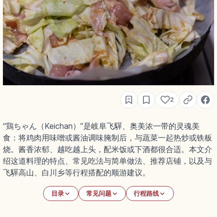
2
“鶏ちゃん（Keichan）”是岐阜飞驒、奥美浓一带的灵魂美
食：将鸡肉用味噌或酱油调味腌制后，与蔬菜一起热炒或铁板
烧。酱香浓郁、越吃越上头，配米饭或下酒都很合适。本文介
绍这道料理的特点、常见吃法与简单做法、推荐店铺，以及与
飞驒高山、白川乡等行程搭配的顺游建议。
目录
常见问题
行程路线