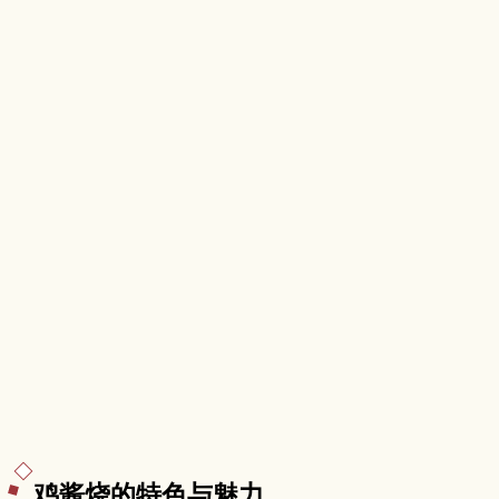
季节，以及从名古屋出发的交通与订房要点，帮助
首次来访的旅客轻松规划行程。
鸡酱烧的特色与魅力