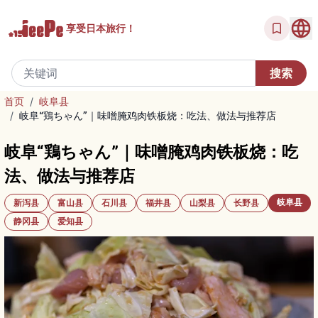
享受
日本旅行！
首页
/
岐阜县
/
岐阜“鶏ちゃん”｜味噌腌鸡肉铁板烧：吃法、做法与推荐店
岐阜“鶏ちゃん”｜味噌腌鸡肉铁板烧：吃
法、做法与推荐店
岐阜县
新泻县
富山县
石川县
福井县
山梨县
长野县
静冈县
爱知县