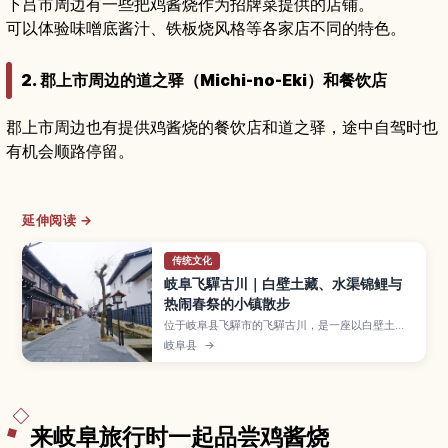
下吕市周边有一些把鸡酱烧作为招牌菜提供的店铺。
可以体验味噌底酱汁、铁板烧风格等各家店不同的特色。
2. 郡上市周边的道之驿（Michi-no-Eki）和餐饮店
郡上市周边也有提供鸡酱烧的餐饮店和道之驿，途中自驾时也
有机会顺路停留。
延伸阅读 →
传统文化
岐阜飞驒古川｜白壁土藏、水渠锦鲤与
热闹春祭的小镇散步
位于岐阜县飞驒市的飞驒古川，是一座以白壁土
藏、铺石小路与瀬户川水渠中游动的锦鲤闻名的宁
岐阜县
→
静小镇，也是动画电影取景地之一。本文介绍古街
与河畔散步路线、每年四月豪华花车与“起御太鼓”
登场的飞驒古川祭、酒藏巡礼与飞驒牛料理、周边
自然体验，以及从高山、名古屋前往的交通方式与
适合停留时间。
来岐阜旅行时一起品尝鸡酱烧