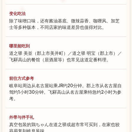
变化吃法
除了味噌口味，还有酱油基底、微辣蒜香、咖喱风、加芝
士等多种版本，不同店家的味道差异也值得对比。
哪里能吃到
道之驿 美並（郡上市美并町）／道之驿 明宝（郡上市）／
飞驒高山的餐馆（居酒屋等）也常见这道定番料理。
前往方式参考
岐阜站周边从名古屋站乘JR约20分钟。郡上市从名古屋自
驾约1小时30分钟。飞驒高山从名古屋乘特急约2小时为参
考。
外带与伴手礼
真空包装的鶏ちゃん在道之驿或超市常可买到，在家也较
容易复刻岐阜风味。