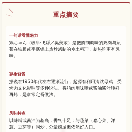
重点摘要
一句话看懂魅力
鶏ちゃん（岐阜·飞驒／奥美浓）是把腌制调味的鸡肉与蔬
菜在铁板或平底锅上热炒烤制的乡土料理，趁热吃更有风
味。
诞生背景
据说在1950年代左右逐渐流行，起源有利用淘汰母鸡、受
烤肉文化影响等多种说法。将鸡肉用味噌或酱油酱汁腌好
再烤，是家常定番做法。
风味特点
以味噌或酱油为基底，香气十足；与蔬菜（卷心菜、洋
葱、豆芽等）同炒，分量感足但依然好入口。