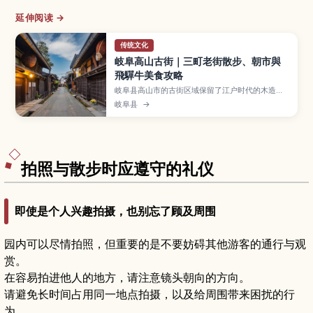
延伸阅读 →
传统文化
岐阜高山古街｜三町老街散步、朝市與
飛驒牛美食攻略
岐阜县高山市的古街区域保留了江户时代的木造町
家，被称为“三町老街”，红色中桥与清晨热闹的朝
岐阜县
→
市更是人气拍照景点。本文带你认识高山古街的必
逛区域与文化体验、飞驒牛寿司与团子等在地小
吃、四季各有魅力的旅行时间，以及从名古屋等地
前往的交通方式，适合安排半日到一日漫步行程的
旅客。
拍照与散步时应遵守的礼仪
即使是个人兴趣拍摄，也别忘了顾及周围
园内可以尽情拍照，但重要的是不要妨碍其他游客的通行与观
赏。
在容易拍进他人的地方，请注意镜头朝向的方向。
请避免长时间占用同一地点拍摄，以及给周围带来困扰的行
为。