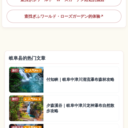
查找ぎふワールド・ローズガーデン的体验
↗
岐阜县的热门文章
旅行
人气No.1
付知峡｜岐阜中津川清流瀑布森林攻略
旅行
人气No.2
夕森溪谷｜岐阜中津川龙神瀑布自然散
步攻略
传统文化
人气No.3