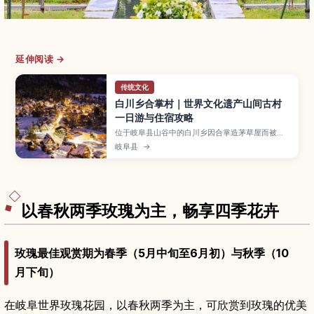
延伸阅读 →
传统文化
白川乡合掌村｜世界文化遗产山间古村
一日游与住宿攻略
位于岐阜县山谷中的白川乡因合掌造茅草屋而被登
录为世界文化遗产，是人气极高的乡村景点。文章
岐阜县
→
介绍展望台眺望全村的绝佳视角、合掌造民家内部
参观路线、四季风景与冬季点灯活动、在合掌民宿
过夜的体验，以及从高山、金泽、名古屋等地搭乘
巴士前往的交通方式与游览动线建议。
以春秋两季玫瑰为主，畅享四季花卉
玫瑰最佳观赏期为春季（5月中旬至6月初）与秋季（10
月下旬）
在岐阜世界玫瑰花园，以春秋两季为主，可欣赏到玫瑰的优美