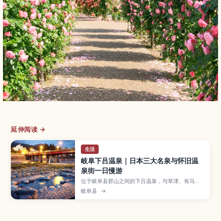
延伸阅读 →
生活
岐阜下吕温泉｜日本三大名泉与怀旧温
泉街一日慢游
位于岐阜县群山之间的下吕温泉，与草津、有马并
列日本三大名泉，以丝滑的美肌泉质和充满昭和氛
岐阜县
→
围的温泉街闻名。文章介绍足汤与河畔露天温泉、
合掌村等散步景点、飞驒牛等在地美食、最佳旅行
季节，以及从名古屋出发的交通与订房要点，帮助
首次来访的旅客轻松规划行程。