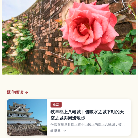
延伸阅读 →
生活
岐阜郡上八幡城｜俯瞰水之城下町的天
空之城與周邊散步
坐落在岐阜县郡上市小山顶上的郡上八幡城，被称
为「天空之城」，从白墙天守可以眺望郡上八幡水
岐阜县
→
乡城下町与四季变幻的群山景色。本文介绍天守观