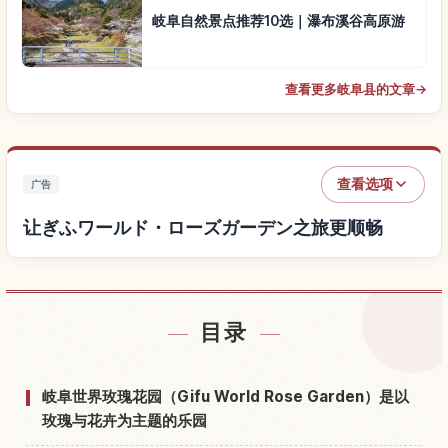
岐阜自然景点推荐10选｜瀑布溪谷高原游
查看更多岐阜县的文章
→
查看选项
广告
让ぎふワールド・ローズガーデン之旅更顺畅
查找ぎふワールド・ローズガーデン附近的酒店
↗
目录
查找ぎふワールド・ローズガーデン的体验
↗
岐阜世界玫瑰花园（Gifu World Rose Garden）是以
玫瑰与花卉为主题的乐园