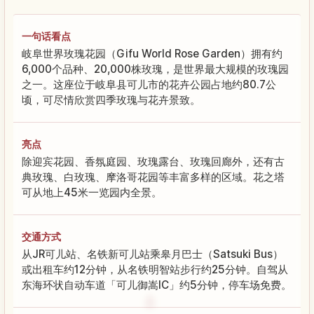
一句话看点
岐阜世界玫瑰花园（Gifu World Rose Garden）拥有约
6,000个品种、20,000株玫瑰，是世界最大规模的玫瑰园
之一。这座位于岐阜县可儿市的花卉公园占地约80.7公
顷，可尽情欣赏四季玫瑰与花卉景致。
亮点
除迎宾花园、香氛庭园、玫瑰露台、玫瑰回廊外，还有古
典玫瑰、白玫瑰、摩洛哥花园等丰富多样的区域。花之塔
可从地上45米一览园内全景。
交通方式
从JR可儿站、名铁新可儿站乘皋月巴士（Satsuki Bus）
或出租车约12分钟，从名铁明智站步行约25分钟。自驾从
东海环状自动车道「可儿御嵩IC」约5分钟，停车场免费。