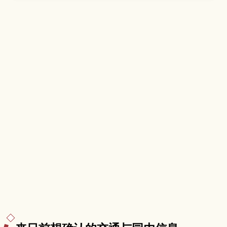
景与城内展览、水渠交织的街道散步路线、夏季热
闹的郡上舞与附近温泉、从名古屋与高山出发的交
通方式，以及拜访时的服装准备与停留时间建议。