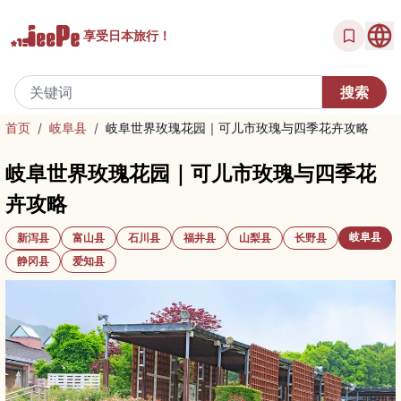
享受
日本旅行！
首页
/
岐阜县
/
岐阜世界玫瑰花园｜可儿市玫瑰与四季花卉攻略
岐阜世界玫瑰花园｜可儿市玫瑰与四季花
卉攻略
岐阜县
新泻县
富山县
石川县
福井县
山梨县
长野县
静冈县
爱知县