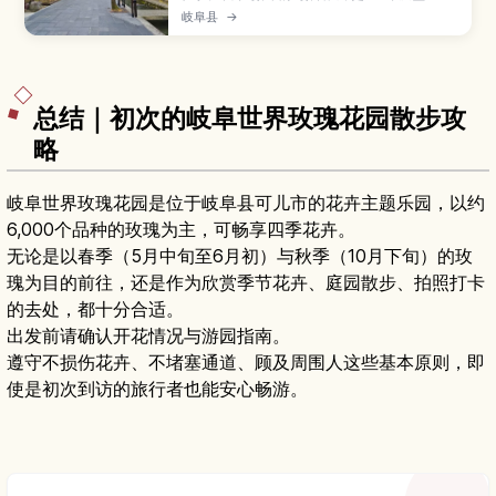
藏、铺石小路与瀬户川水渠中游动的锦鲤闻名的宁
岐阜县
→
静小镇，也是动画电影取景地之一。本文介绍古街
与河畔散步路线、每年四月豪华花车与“起御太鼓”
登场的飞驒古川祭、酒藏巡礼与飞驒牛料理、周边
自然体验，以及从高山、名古屋前往的交通方式与
适合停留时间。
总结｜初次的岐阜世界玫瑰花园散步攻
略
岐阜世界玫瑰花园是位于岐阜县可儿市的花卉主题乐园，以约
6,000个品种的玫瑰为主，可畅享四季花卉。
无论是以春季（5月中旬至6月初）与秋季（10月下旬）的玫
瑰为目的前往，还是作为欣赏季节花卉、庭园散步、拍照打卡
的去处，都十分合适。
出发前请确认开花情况与游园指南。
遵守不损伤花卉、不堵塞通道、顾及周围人这些基本原则，即
使是初次到访的旅行者也能安心畅游。