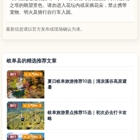
之塔的眺望景色。请勿进入花坛内或采摘花朵，禁止携带
宠物、明火及骑行自行车入园。
最新信息请以官方发布或现场确认为准。
岐阜县的精选推荐文章
旅行
人气No.1
夏日岐阜旅游推荐10选｜清凉溪谷高原避
暑
旅行
人气No.2
岐阜旅游景点推荐15选｜初次必去打卡攻
略
旅行
人气No.3