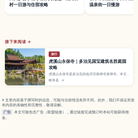
村一日游与住宿攻略
温泉街一日慢游
接下来阅读 →
旅行
虎溪山永保寺｜多治见国宝建筑名胜庭园
攻略
虎溪山永保寺是多治见的临济宗南禅寺派禅寺。本文
介绍国宝观音堂、开山堂、国家名胜庭园、卧龙池与
岐阜县
→
无际桥，并整理交通与静心参拜礼仪。
※ 文章内容基于撰写时的信息，可能与当前情况有所不同。此外，我们不保证所发
布内容的准确性和完整性，敬请谅解。
广告
本文可能包含广告（联盟链接），通过链接完成预订时本站可能获得佣
金。