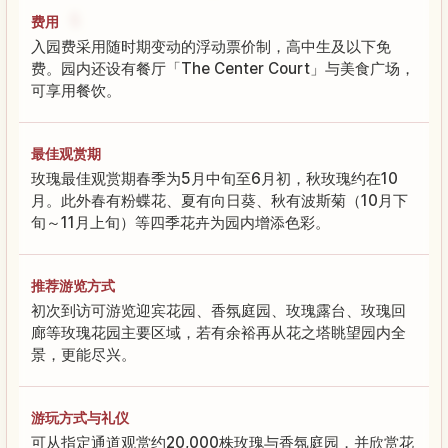
费用
入园费采用随时期变动的浮动票价制，高中生及以下免
费。园内还设有餐厅「The Center Court」与美食广场，
可享用餐饮。
最佳观赏期
玫瑰最佳观赏期春季为5月中旬至6月初，秋玫瑰约在10
月。此外春有粉蝶花、夏有向日葵、秋有波斯菊（10月下
旬～11月上旬）等四季花卉为园内增添色彩。
推荐游览方式
初次到访可游览迎宾花园、香氛庭园、玫瑰露台、玫瑰回
廊等玫瑰花园主要区域，若有余裕再从花之塔眺望园内全
景，更能尽兴。
游玩方式与礼仪
可从指定通道观赏约20,000株玫瑰与香氛庭园，并欣赏花