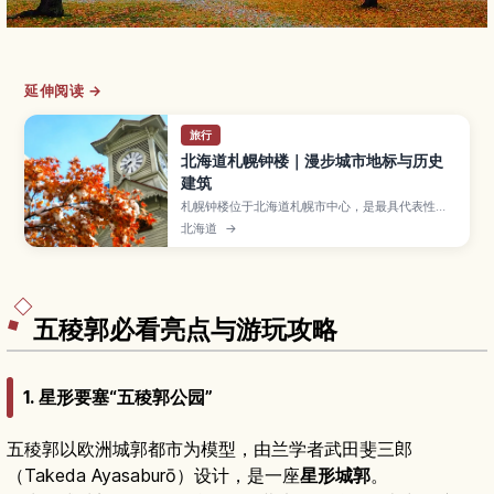
延伸阅读 →
旅行
北海道札幌钟楼｜漫步城市地标与历史
建筑
札幌钟楼位于北海道札幌市中心，是最具代表性的
历史建筑之一。文章介绍钟楼作为札幌农学校演武
北海道
→
场的由来、木结构建筑的看点、展览内容、开放时
间与门票，以及从札幌站步行前往的路线和可顺道
游览的周边景点。
五稜郭必看亮点与游玩攻略
1. 星形要塞“五稜郭公园”
五稜郭以欧洲城郭都市为模型，由兰学者武田斐三郎
（Takeda Ayasaburō）设计，是一座
星形城郭
。