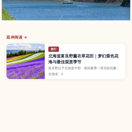
延伸阅读 →
旅行
北海道富良野薰衣草花田｜梦幻紫色花
海与最佳观赏季节
富良野位于北海道中部，每到夏季一望无际的薰衣
草花田会染成梦幻的紫色海洋。本文介绍花期时
北海道
→
间、最佳观景地点、与罂粟、向日葵等花卉交织而
成的彩色花田，以及从札幌等地前往的交通方式和
适合一日游、摄影爱好者的行程建议。