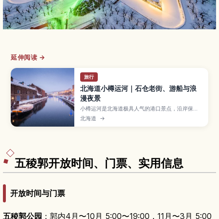
延伸阅读 →
旅行
北海道小樽运河｜石仓老街、游船与浪
漫夜景
小樽运河是北海道极具人气的港口景点，沿岸保留
着石造仓库和复古煤气灯，白天适合散步拍照，夜
北海道
→
晚灯光倒映在水面格外浪漫。文章介绍运河的历
史、必看的景色、游船体验、周边玻璃工艺与寿司
美食，以及从札幌搭电车前往的小贴士。
五稜郭开放时间、门票、实用信息
开放时间与门票
五稜郭公园
：郭内4月〜10月 5:00〜19:00，11月〜3月 5:00