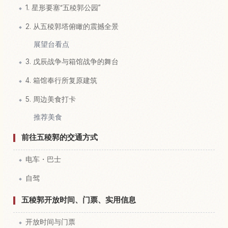
1. 星形要塞“五稜郭公园”
2. 从五稜郭塔俯瞰的震撼全景
展望台看点
3. 戊辰战争与箱馆战争的舞台
4. 箱馆奉行所复原建筑
5. 周边美食打卡
推荐美食
前往五稜郭的交通方式
电车・巴士
自驾
五稜郭开放时间、门票、实用信息
开放时间与门票