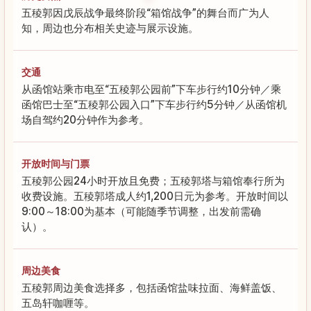
五稜郭因戊辰战争最终阶段“箱馆战争”的舞台而广为人
知，周边也分布相关史迹与展示设施。
交通
从函馆站乘市电至“五稜郭公园前”下车步行约10分钟／乘
函馆巴士至“五稜郭公园入口”下车步行约5分钟／从函馆机
场自驾约20分钟作为参考。
开放时间与门票
五稜郭公园24小时开放且免费；五稜郭塔与箱馆奉行所为
收费设施。五稜郭塔成人约1,200日元为参考。开放时间以
9:00～18:00为基本（可能随季节调整，出发前需确
认）。
周边美食
五稜郭周边美食选择多，包括函馆盐味拉面、海鲜盖饭、
五岛轩咖喱等。