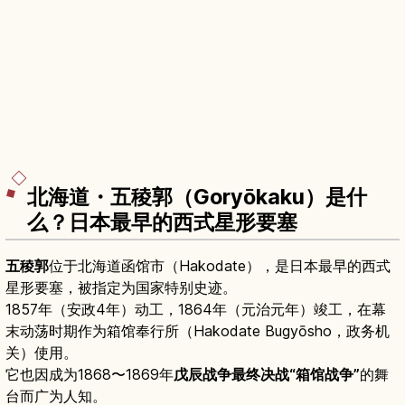
北海道・五稜郭（Goryōkaku）是什
么？日本最早的西式星形要塞
五稜郭
位于北海道函馆市（Hakodate），是日本最早的西式
星形要塞，被指定为国家特别史迹。
1857年（安政4年）动工，1864年（元治元年）竣工，在幕
末动荡时期作为箱馆奉行所（Hakodate Bugyōsho，政务机
关）使用。
它也因成为1868〜1869年
戊辰战争最终决战“箱馆战争”
的舞
台而广为人知。