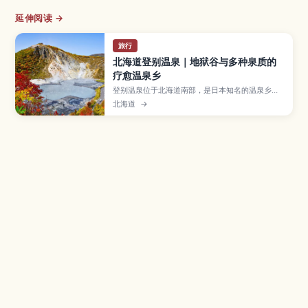
延伸阅读 →
旅行
北海道登别温泉｜地狱谷与多种泉质的
疗愈温泉乡
登别温泉位于北海道南部，是日本知名的温泉乡之
一，温泉水来自被称为“地狱谷”的火山地形。文章
北海道
→
介绍多达9种不同泉质及其功效、温泉街住宿与日归
泡汤方式、地狱谷散步与温泉蛋体验、熊牧场和水
族馆等周边景点，以及从札幌和新千岁机场前往的
交通选择。