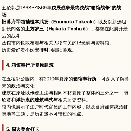
五稜郭是1868〜1869年
戊辰战争最终决战“箱馆战争”的战
场
。
旧幕府军领袖榎本武扬（Enomoto Takeaki）
以及以新选组
副长闻名的
土方岁三（Hijikata Toshizō）
，都曾在此展开最
后的战斗。
函馆市内也散布着与相关人物有关的纪念碑与资料馆。
历史爱好者不妨安排时间细细参观。
4. 箱馆奉行所复原建筑
在五稜郭公园内，有2010年复原的
箱馆奉行所
，可深入了解幕
末的政治与文化。
建筑在原址以传统工法与相同木材复原了整体约三分之一，能
欣赏
和洋折衷的建筑样式
与相关历史资料。
馆内也展示了江户时代官员的工作内容，以及幕府如何统治虾
夷地等主题，是历史迷不可错过的地点。
5. 周边美食打卡