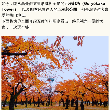
如今，能从高处俯瞰星形城郭全景的
五稜郭塔（Goryōkaku
Tower）
，以及四季风景迷人的
五稜郭公园
，都是深受游客喜
爱的热门地点。
下面将为你全面介绍五稜郭的历史看点、绝景视角与函馆美
食，一次玩个够！