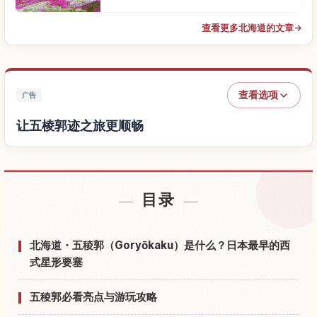
查看更多北海道的文章
→
查看选项
广告
让五棱郭迹之旅更顺畅
查找五棱郭迹附近的酒店
↗
目录
查找五棱郭迹的体验
↗
北海道・五稜郭（Goryōkaku）是什么？日本最早的西
式星形要塞
五稜郭必看亮点与游玩攻略