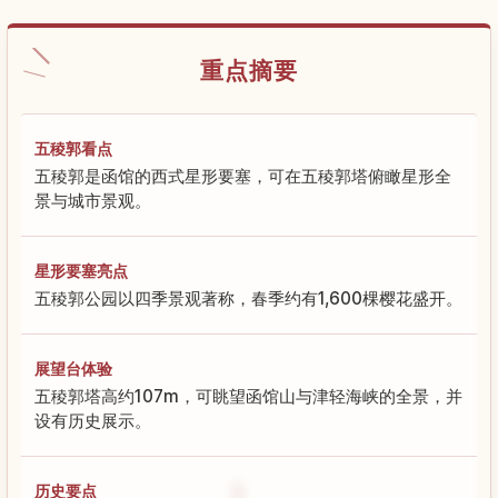
重点摘要
五稜郭看点
五稜郭是函馆的西式星形要塞，可在五稜郭塔俯瞰星形全
景与城市景观。
星形要塞亮点
五稜郭公园以四季景观著称，春季约有1,600棵樱花盛开。
展望台体验
五稜郭塔高约107m，可眺望函馆山与津轻海峡的全景，并
设有历史展示。
历史要点