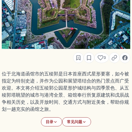
3
位于北海道函馆市的五稜郭是日本首座西式星形要塞，如今被
指定为特别史迹，并作为公园和展望塔结合的热门景点而广受
欢迎。本文将介绍五稜郭公园星形护城结构与四季景色、从五
稜郭塔眺望的城市与港湾全景、箱馆奉行所复原建筑和戊辰战
争相关历史，以及开放时间、交通方式与附近美食，帮助你规
划一趟充实的函馆之旅。
目录
常见问题