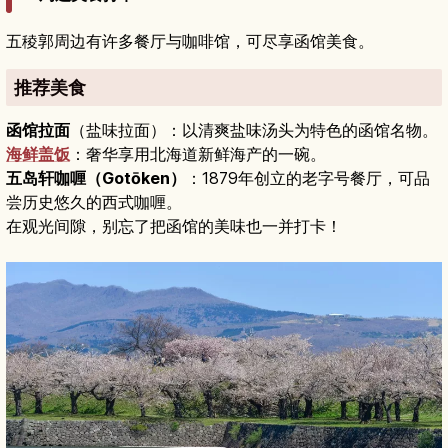
五稜郭周边有许多餐厅与咖啡馆，可尽享函馆美食。
推荐美食
函馆拉面
（盐味拉面）：以清爽盐味汤头为特色的函馆名物。
海鲜盖饭
：奢华享用北海道新鲜海产的一碗。
五岛轩咖喱（Gotōken）
：1879年创立的老字号餐厅，可品
尝历史悠久的西式咖喱。
在观光间隙，别忘了把函馆的美味也一并打卡！