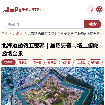
享受
日本旅行！
首页
/
北海道
/
北海道函馆五稜郭｜星形要塞与塔上俯瞰函馆全景
北海道函馆五稜郭｜星形要塞与塔上俯瞰
函馆全景
北海道
青森县
岩手县
宫城县
秋田县
山形县
福岛县