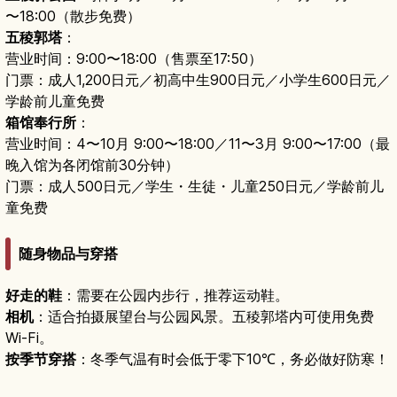
〜18:00（散步免费）
五稜郭塔
：
营业时间：9:00〜18:00（售票至17:50）
门票：成人1,200日元／初高中生900日元／小学生600日元／
学龄前儿童免费
箱馆奉行所
：
营业时间：4〜10月 9:00〜18:00／11〜3月 9:00〜17:00（最
晚入馆为各闭馆前30分钟）
门票：成人500日元／学生・生徒・儿童250日元／学龄前儿
童免费
随身物品与穿搭
好走的鞋
：需要在公园内步行，推荐运动鞋。
相机
：适合拍摄展望台与公园风景。五稜郭塔内可使用免费
Wi-Fi。
按季节穿搭
：冬季气温有时会低于零下10℃，务必做好防寒！