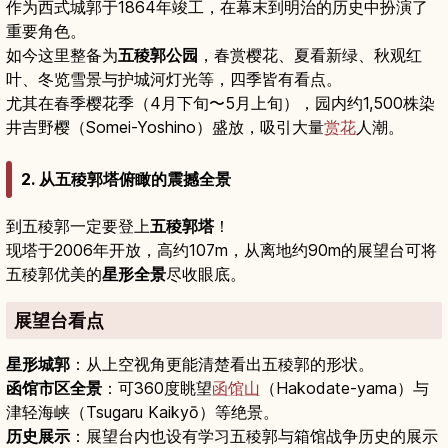
作为西式城郭于1864年竣工，在幕末到明治的历史中扮演了
重要角色。
如今这里整备为
五稜郭公园
，春赏樱花、夏看新绿、秋观红
叶、冬览雪景与护城河灯光等，四季皆有看点。
尤其在春季樱花季（4月下旬〜5月上旬），园内约1,500株染
井吉野樱（Somei-Yoshino）盛放，吸引大量
赏花
人潮。
2. 从五稜郭塔俯瞰的震撼全景
到五稜郭一定要登上
五稜郭塔
！
现塔于2006年开放，高约107m，从离地约90m的展望台可将
五稜郭优美的
星形全景
尽收眼底。
展望台看点
星形城郭
：从上空视角更能清楚看出五稜郭的形状。
函馆市区全景
：可360度眺望
函馆山
（Hakodate-yama）与
津轻海峡（Tsugaru Kaikyō）等绝景。
历史展示
：展望台内也设有学习五稜郭与箱馆战争历史的展示