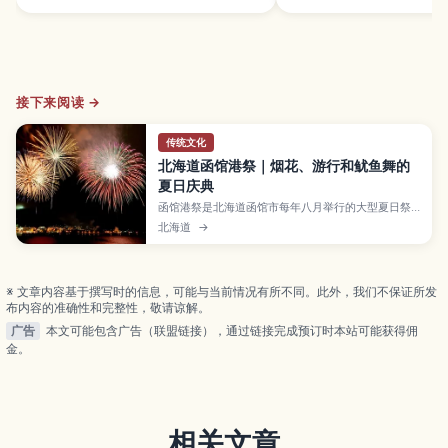
接下来阅读 →
传统文化
北海道函馆港祭｜烟花、游行和鱿鱼舞的
夏日庆典
函馆港祭是北海道函馆市每年八月举行的大型夏日祭
典。文章介绍道新花火大会、Wasshoi Hakodate游
北海道
→
行和充满特色的鱿鱼舞，以及摊位美食、最佳观赏位
置、交通方式、住宿区域和周边景点，帮助第一次来
北海道旅行的你轻松规划行程。
※ 文章内容基于撰写时的信息，可能与当前情况有所不同。此外，我们不保证所发
布内容的准确性和完整性，敬请谅解。
广告
本文可能包含广告（联盟链接），通过链接完成预订时本站可能获得佣
金。
相关文章