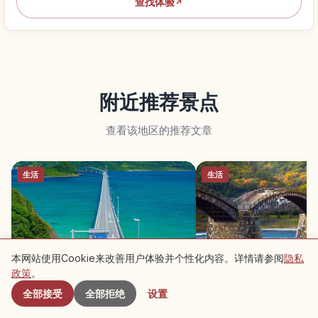
查找体验
↗
附近推荐景点
查看该地区的推荐文章
生活
生活
本网站使用Cookie来改善用户体验并个性化内容。详情请参阅
隐私
附近景点
政策
。
山口·角岛大桥｜跨越翡翠海面的绝美
山口·锦带桥｜漫步日本
全部接受
全部拒绝
设置
海上公路
下町风情