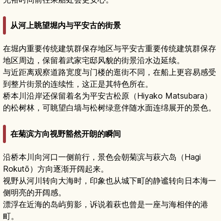
从河上眺望堀内与平安古的街景
在堀内重要传统建筑群保存地区与平安古重要传统建筑群保存
地区周边，保留着武家宅邸风貌的街景沿水边延续。
与近距离观察道路宽度与门楼的逛街不同，在船上更容易感受
到整片街景的连续性，这正是其特色所在。
桥本川沿岸还保留着名为平安古松原（Hiyako Matsubara）
的松树林，可眺望白墙与松树绿意伴随水面连绵展开的景色。
在菊滨方向视野豁然开朗的瞬间
沿桥本川向河口一侧前行，景色会朝菊滨与萩六岛（Hagi
Rokutō）方向逐渐开阔起来。
视野从河川转向大海时，印象也从城下町的静谧转向日本海一
侧明亮的开阔感。
漂浮在近海的岛屿剪影，诉说着萩也曾是一座与海相伴的港
町。