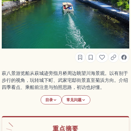
萩八景游览船从萩城迹旁指月桥周边眺望川海景观。以有别于
步行的视角，玩转城下町、武家宅邸街景直至菊浜方向。介绍
四季看点、乘船前注意与拍照思路，初访也好懂。
目录
常见问题
重点摘要