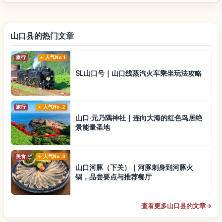
山口县的热门文章
旅行
人气No.1
SL山口号｜山口线蒸汽火车乘坐玩法攻略
旅行
人气No.2
山口·元乃隅神社｜连向大海的红色鸟居绝
景能量圣地
美食
人气No.3
山口河豚（下关）｜河豚刺身到河豚火
锅，品尝要点与推荐餐厅
查看更多山口县的文章
→