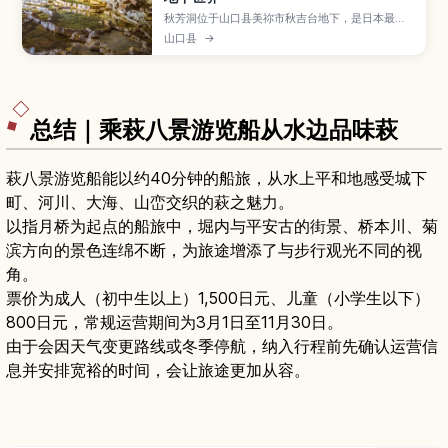
秋芳洞位于山口县美祢市秋吉台地下，是日本最大
级的钟乳洞之一，全长约10公里，其中约1公里对游
山口县
→
客开放，适合轻松步行探索。文章将介绍代表性景
观如“百枚皿”和“黄金柱”、灯光营造出的梦幻空
间、四季恒定约17℃的舒适洞内环境，以及推荐游
览路线、所需时间、服装与交通建议，并提供与秋
吉台组合游玩的行程灵感。
总结｜乘萩八景游览船从水边品味萩
萩八景游览船能以约40分钟的船旅，从水上平和地感受城下
町、河川、大海、山峦交织的萩之魅力。
以指月桥为起点的船旅中，堀内与平安古的街景、桥本川、菊
滨方向的景色连绵不断，为旅途增添了与步行观光不同的视
角。
票价为成人（初中生以上）1,500日元、儿童（小学生以下）
800日元，常规运营期间为3月1日至11月30日。
由于会因天气变更路线或冬季停航，纳入行程前先确认运营信
息并安排宽裕的时间，会让旅途更加从容。