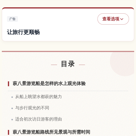
查看选项
广告
让旅行更顺畅
查找酒店
↗
目录
查找体验
↗
萩八景游览船是怎样的水上观光体验
从船上眺望水都萩的魅力
与步行观光的不同
适合初次访日游客的理由
萩八景游览船路线所见景观与所需时间