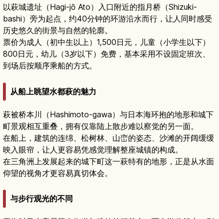
以萩城遗址（Hagi-jō Ato）入口附近的指月桥（Shizuki-
bashi）旁为起点，约40分钟的环游沿水而行，让人同时感受
历史悠久的街景与自然的轮廓。
票价为成人（初中生以上）1,500日元，儿童（小学生以下）
800日元，幼儿（3岁以下）免费，基本采用不设固定班次、
到场后按顺序乘船的方式。
从船上眺望水都萩的魅力
萩被桥本川（Hashimoto-gawa）与日本海环抱的地形和城下
町景观相互重叠，拥有仅靠陆上散步难以察觉的另一面。
在船上，建筑的连绵、松树林、山峦的姿态、沙滩的开阔缓缓
映入眼帘，让人更容易凭感觉理解整座城镇的构成。
在三角洲上发展起来的城下町这一萩特有的地形，正是从水面
仰望的视角才更容易真切体会。
与步行观光的不同