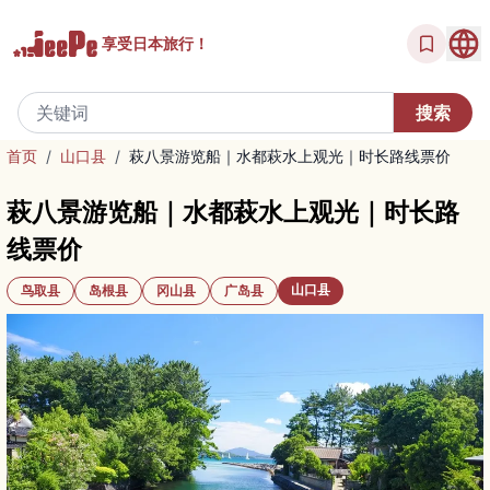
享受
日本旅行！
首页
/
山口县
/
萩八景游览船｜水都萩水上观光｜时长路线票价
萩八景游览船｜水都萩水上观光｜时长路
线票价
山口县
鸟取县
岛根县
冈山县
广岛县