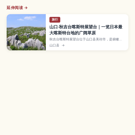
延伸阅读 →
旅行
山口·秋吉台喀斯特展望台｜一览日本最
大喀斯特台地的广阔草原
秋吉台喀斯特展望台位于山口县美祢市，是俯瞰日
本最大喀斯特台地的绝佳观景点，一望无际的草原
山口县
→
与白色石灰岩构成壮阔景色。文章将介绍四季不同
的风光、散步与徒步路线、适合观星的夜景、与秋
芳洞组合游玩的方式，以及自驾和公共交通的交通
情报，推荐给热爱自然与地质景观的旅人。