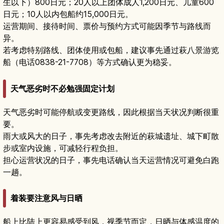
生以下）800日元；20人以上团体成人1,200日元、儿童600
日元；10人以内包船约15,000日元。
运营期间、接待时间、票价与预约方式可能因季节与路线而
异。
若考虑特别路线、团体使用或包船，建议事先通过萩八景游览
船（电话0838-21-7708）等方式确认更为稳妥。
天气恶劣时不必勉强固定计划
天气恶劣时可能停航或变更路线，因此根据当天状况判断很重
要。
雨大或风大的日子，事先考虑改去附近的萩城遗址、城下町散
步或室内设施，可减轻行程负担。
担心运营状况的日子，事先电话确认当天运营情况可避免白跑
一趟。
着装要注意风与日晒
船上比陆上更容易感受到风，视季节而定，日晒与体感温度的