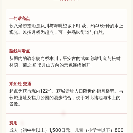
一句话亮点
萩八景游览船是从川与海眺望城下町·萩、约40分钟的水上
观光。以指月桥为起点，可一并品味街道与自然。
路线与看点
从堀内的疏水驶向桥本川，平安古的武家宅邸街道与松树
林荫、菊之滨·指月山方向的景色连绵展开。
乘船处·交通
起点为萩市堀内122-1、萩城遗址入口附近的指月桥旁。与
萩城遗址及指月公园的漫步结合，便于对比陆地与水上的
景致。
费用
成人（初中生以上）1,500日元、儿童（小学生以下）800