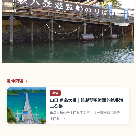
延伸阅读 →
生活
山口·角岛大桥｜跨越翡翠海面的绝美海
上公路
角岛大桥位于山口县下关市，是一座跨越翡翠般的
日本海、连结丰北町与角岛的人气海上大桥。文章
山口县
→
将介绍观景与拍照要点、最佳旅行季节、附近沙滩
与咖啡馆，以及自驾和公共交通的详细交通方式，
帮助第一次来山口的旅人轻松规划行程。