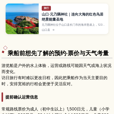
旅行
山口·元乃隅神社｜连向大海的红色鸟居
绝景能量圣地
元乃隅神社位于山口县长门市的海岸悬崖上，123座
红色鸟居一路延伸向日本海，与蓝天碧海构成震撼
山口县
→
的绝景，被CNN评为“日本最美景点”之一。文章将
介绍神社的由来与能量圣地传说、特别的投币箱、
附近的“龙宫潮吹”景观，以及最佳参观季节、拍照
与交通攻略，适合想收集绝景与御朱印的旅人。
乘船前想先了解的预约·票价与天气考量
游览船是户外的水上体验，运营或路线可能因天气或海上状况
而变化。
访日旅行有时难以更改日程，因此把乘船作为当天主要目的
时，安排宽裕的行程会更便于灵活应对。
提前确认运营信息
常规路线票价为成人（初中生以上）1,500日元，儿童（小学