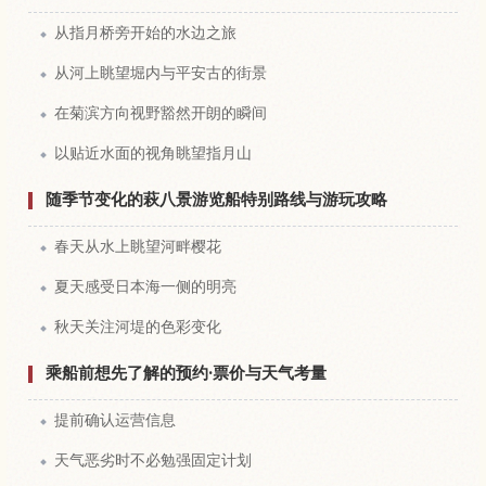
从指月桥旁开始的水边之旅
从河上眺望堀内与平安古的街景
在菊滨方向视野豁然开朗的瞬间
以贴近水面的视角眺望指月山
随季节变化的萩八景游览船特别路线与游玩攻略
春天从水上眺望河畔樱花
夏天感受日本海一侧的明亮
秋天关注河堤的色彩变化
乘船前想先了解的预约·票价与天气考量
提前确认运营信息
天气恶劣时不必勉强固定计划