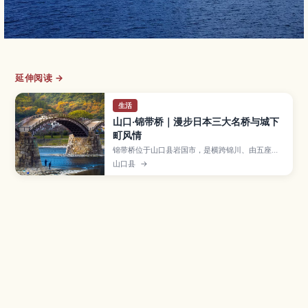
延伸阅读 →
生活
山口·锦带桥｜漫步日本三大名桥与城下
町风情
锦带桥位于山口县岩国市，是横跨锦川、由五座木
造拱桥组成、被誉为日本三大名桥之一的历史景
山口县
→
点。文章将介绍桥梁的建造故事与重建历程、春樱
秋枫等四季风光、夜间点灯活动，以及岩国城、吉
香公园等周边景点和交通方式，适合想悠闲散步感
受城下町氛围的旅人。