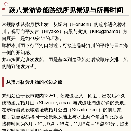
萩八景游览船路线所见景观与所需时间
常规路线从指月桥出发，从堀内（Horiuchi）的疏水进入桥本
川，视野向平安古（Hiyako）街景与菊滨（Kikugahama）方
向展开，是约40分钟的环游。
顺桥本川而下行至河口附近，可接连品味河川的平静与日本海
一侧的开阔感。
并非按固定班次发船，而是基本到达乘船处后按顺序安排上船
的随到随发方式。
从指月桥旁开始的水边之旅
乘船处位于萩市堀内122-1，萩城遗址入口附近，出发后不久
便能望见指月山（Shizuki-yama）与城遗址周边沉静的景观。
在步行游览萩城遗址或指月公园（Shizuki Park）的前后乘
船，就更容易将同一处景致从陆上与水上两个角度对比欣赏。
接待时间为3月～10月9点～16点，11月9点～15点30分，留出
充裕时间前往乘船处会更安心。