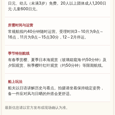
日元、幼儿（未满3岁）免费。20人以上团体成人1,200日
元·儿童600日元。
所需时间与运营
常规航线约40分钟随时运营。受理时间3～10月为9点～
16点，11月为9点～15点30分，12～2月停运。
季节特别航线
有春季赏樱、夏季日本海观赏（玻璃箱窥海·约50分钟）及
夕阳观赏、秋季樱叶红叶观赏（约50分钟）等限期航线。
船上玩法
船夫以日语讲解历史与看点。拍摄请坐着保持稳定姿势，
备一件应对风与日晒的外搭会更舒适。
最新信息请以官方发布或现场确认为准。