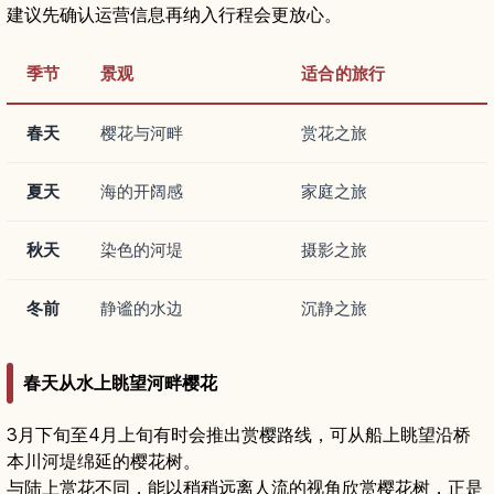
建议先确认运营信息再纳入行程会更放心。
季节
景观
适合的旅行
春天
樱花与河畔
赏花之旅
夏天
海的开阔感
家庭之旅
秋天
染色的河堤
摄影之旅
冬前
静谧的水边
沉静之旅
春天从水上眺望河畔樱花
3月下旬至4月上旬有时会推出赏樱路线，可从船上眺望沿桥
本川河堤绵延的樱花树。
与陆上赏花不同，能以稍稍远离人流的视角欣赏樱花树，正是