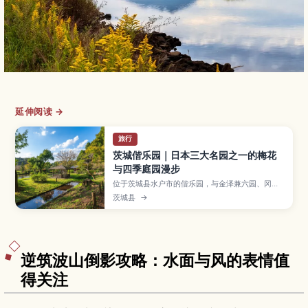
延伸阅读 →
旅行
茨城偕乐园｜日本三大名园之一的梅花
与四季庭园漫步
位于茨城县水户市的偕乐园，与金泽兼六园、冈山
后乐园并称日本三大名园，以约3,000株梅树和丰
茨城县
→
富的四季花卉而闻名。本文将介绍梅花季的最佳观
赏时间、庭园重点区块与步行路线、可以眺望千波
湖的绝佳景致，以及从东京出发的交通方式与周边
景点，适合安排关东近郊一日游的旅客。
逆筑波山倒影攻略：水面与风的表情值
得关注