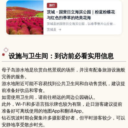
旅行
茨城・国营日立海滨公园｜粉蓝粉蝶花
与红色扫帚草的绝美花海
茨城县的国营日立海滨公园，以春季整片山丘被粉
蓝色粉蝶花覆盖、秋季染成红色的扫帚草而闻名，
茨城县
→
是日本人气赏花与拍照景点。本文将介绍四季主要
花卉与必拍区域、公园内的单车路线与游乐设施、
开放时间与门票信息，以及从东京出发的交通与附
近海鲜市场等实用旅游资讯，适合规划一日轻松行
程。
设施与卫生间：到访前必看实用信息
母子岛游水地是欣赏自然景观的场所，并没有配备旅游设施般
完善的服务。
游水地附近可能不容易找到公共卫生间和自动售货机，建议提
前准备好饮品和零食。
如需使用卫生间，请前往稍远的周边公园确认。
此外，Wi-Fi和多语言指示牌也较为有限，赴日游客建议提前
准备好可离线使用的地图App和翻译App。
钻石筑波时期会聚集许多摄影爱好者，但平时游客较少，可以
安静地享受散步时光。