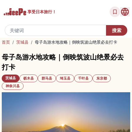
享受
日本旅行！
首页
/
茨城县
/
母子岛游水地攻略｜倒映筑波山绝景必去打卡
母子岛游水地攻略｜倒映筑波山绝景必去
打卡
茨城县
枥木县
群马县
埼玉县
千叶县
东京都
神奈川县