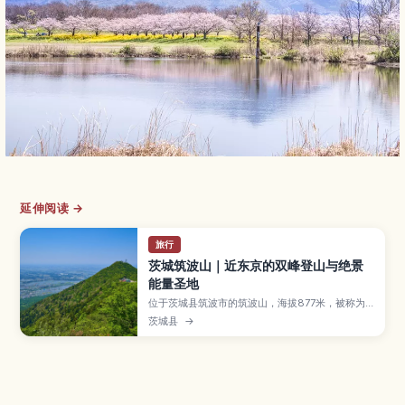
延伸阅读 →
旅行
茨城筑波山｜近东京的双峰登山与绝景
能量圣地
位于茨城县筑波市的筑波山，海拔877米，被称为
“西富士东筑波”，是日本百名山之一。男体山、女
茨城县
→
体山双峰可俯瞰关东平原，沿途还有筑波山神社、
奇岩群及广受欢迎的能量景点。本文将介绍适合新
手的登山路线与缆车／空中缆车搭乘方式、四季风
景亮点、交通资讯与注意事项，方便从东京出发的
一日或轻装登山行程规划。