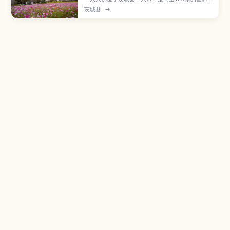
级青铜大佛，游客不仅可以在大佛脚下仰望其震撼
茨城县
→
姿态，还能进入内部参观各楼层展区并登上观景台
俯瞰周边景色。本文将介绍牛久大佛的特色看点、
春樱与秋枫点缀的庭园、适合前往的季节，以及从
东京和成田机场出发的交通方式与周边推荐景点，
帮助你轻松安排一日行程。