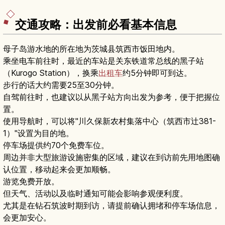
交通攻略：出发前必看基本信息
母子岛游水地的所在地为茨城县筑西市饭田地内。
乘坐电车前往时，最近的车站是关东铁道常总线的黑子站
（Kurogo Station），换乘
出租车
约5分钟即可到达。
步行的话大约需要25至30分钟。
自驾前往时，也建议以从黑子站方向出发为参考，便于把握位
置。
使用导航时，可以将"川久保新农村集落中心（筑西市辻381-
1）"设置为目的地。
停车场提供约70个免费车位。
周边并非大型旅游设施密集的区域，建议在到访前先用地图确
认位置，移动起来会更加顺畅。
游览免费开放。
但天气、活动以及临时通知可能会影响参观便利度。
尤其是在钻石筑波时期到访，请提前确认拥堵和停车场信息，
会更加安心。