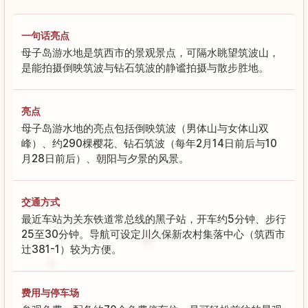
一句话亮点
母子岛游水地是筑西市的景观景点，可隔水眺望筑波山，
是能拍摄倒映筑波与钻石筑波的静谧拍摄与散步胜地。
亮点
母子岛游水地的亮点包括倒映筑波（男体山与女体山双
峰）、约290棵樱花、钻石筑波（每年2月14日前后与10
月28日前后）、朝阳与夕景的风景。
交通方式
最近车站为关东铁道常总线的黑子站，开车约5分钟、步行
25至30分钟。导航可设定川久保新农村集落中心（筑西市
辻381-1）较为方便。
费用与停车场