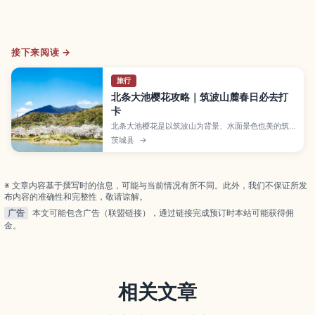
接下来阅读 →
旅行
北条大池樱花攻略｜筑波山麓春日必去打
卡
北条大池樱花是以筑波山为背景、水面景色也美的筑
波市春日名胜。为访日游客介绍看点、周边散策、拍
茨城县
→
照礼仪和赏樱旺季注意事项。
※ 文章内容基于撰写时的信息，可能与当前情况有所不同。此外，我们不保证所发
布内容的准确性和完整性，敬请谅解。
广告
本文可能包含广告（联盟链接），通过链接完成预订时本站可能获得佣
金。
相关文章