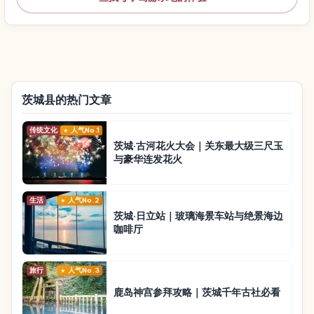
茨城县的热门文章
传统文化
人气No.1
茨城·古河花火大会｜关东最大级三尺玉
与豪华连发花火
生活
人气No.2
茨城·日立站｜玻璃海景车站与绝景海边
咖啡厅
旅行
人气No.3
鹿岛神宫参拜攻略｜茨城千年古社必看