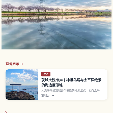
延伸阅读 →
生活
茨城大洗海岸｜神磯鸟居与太平洋绝景
的海边度假地
大洗海岸是茨城县代表性的海滨景点，面向太平
洋，绵长沙滩与岩礁相连，其上矗立的“神磯鸟居”
茨城县
→
在日出时格外震撼。这里不仅是日本知名的冲浪胜
地，还可以体验赶海、参观大洗水族馆等适合亲子
同游的活动。本文将介绍必去拍照地点、不同季节
的看点、推荐行程、交通方式与周边观光资讯，帮
助你规划一趟轻松的海边小旅行。