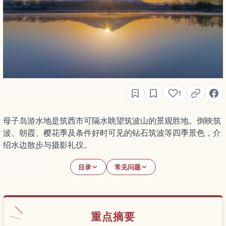
1
母子岛游水地是筑西市可隔水眺望筑波山的景观胜地。倒映筑
波、朝霞、樱花季及条件好时可见的钻石筑波等四季景色，介
绍水边散步与摄影礼仪。
目录
常见问题
重点摘要