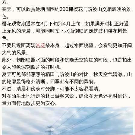
方。
春天，可以欣赏池塘周围约290棵樱花与筑波山交相辉映的景
色。
樱花观赏期通常在3月下旬到4月上旬，如果满开时机正好遇
上无风的清晨，就能同时拍下水面倒映的逆筑波和樱花树景
色。
不要只近距离观
赏花
朵本身，越过水面眺望，会看到更加开阔
大气的风景。
此外，朝阳映照水面的时段和傍晚天空染红的时段，也是拍出
令人印象深刻照片的好时机。
夏天可见郁郁葱葱的稻田与筑波山的对比，秋天空气清澈，山
的轮廓显得格外清晰，四季都有不同的风貌。
不过，清晨和傍晚时分脚下可能不太容易看清。
对在陌生土地行走的赴日游客来说，建议在天色还亮时到达，
量力而行地散步更为安心。