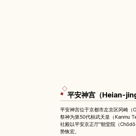
平安神宫（Heian-ji
平安神宫位于京都市左京区冈崎（Ok
祭神为第50代桓武天皇（Kanmu Te
社殿以平安京正厅“朝堂院（Chōdō
势恢宏。