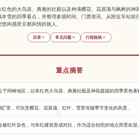
朱红色的大鸟居、典雅的社殿以及种满樱花、花菖蒲与枫树的神
枫冬雪的四季看点，并整理参观时间、门票资讯、从附近车站前
想悠闲感受京都风情的旅人。
目录
常见问题
行程路线
重点摘要
位于冈崎地区，以朱红色大鸟居、典雅社殿及神苑庭园的四季景色著
神苑”里，可欣赏樱花、花菖蒲、红叶、雪景等随季节变化的风景。
会被红叶染色，与朱红建筑形成对比，作为适合拍照的地点而受欢迎