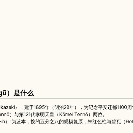
ngū）是什么
azaki），建于1895年（明治28年），为纪念平安迁都1100
nnō）与第121代孝明天皇（Kōmei Tennō）两位。
-in）”为蓝本，按约五分之八的规模复原，朱红色柱与碧瓦（Hek