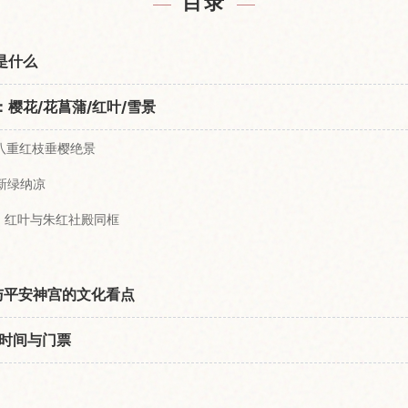
目录
）是什么
期：樱花/花菖蒲/红叶/雪景
八重红枝垂樱绝景
新绿纳凉
）：红叶与朱红社殿同框
ri）与平安神宫的文化看点
时间与门票