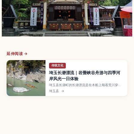
延伸阅读 →
传统文化
埼玉长瀞漂流｜岩畳峡谷舟游与四季河
岸风光一日体验
埼玉县长瀞町的长瀞漂流是在木船上顺着荒川穿行
峡谷的经典体验，途中可近距离欣赏被称为“岩畳”
埼玉县
→
的奇岩和四季变换的溪谷景色。本文将介绍各类路
线和乘船流程、急流与平缓河段的不同乐趣、推荐
季节与服装准备、附近的宝登山缆车和岩畳步道、
秩父荞麦面与猪味噌饭等在地美食，以及从东京出
发的交通方式，适合亲子与初次来日本的旅人。