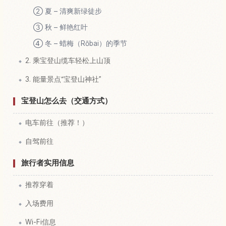
② 夏 – 清爽新绿徒步
③ 秋 – 鲜艳红叶
④ 冬 – 蜡梅（Rōbai）的季节
2. 乘宝登山缆车轻松上山顶
3. 能量景点“宝登山神社”
宝登山怎么去（交通方式）
电车前往（推荐！）
自驾前往
旅行者实用信息
推荐穿着
入场费用
Wi-Fi信息