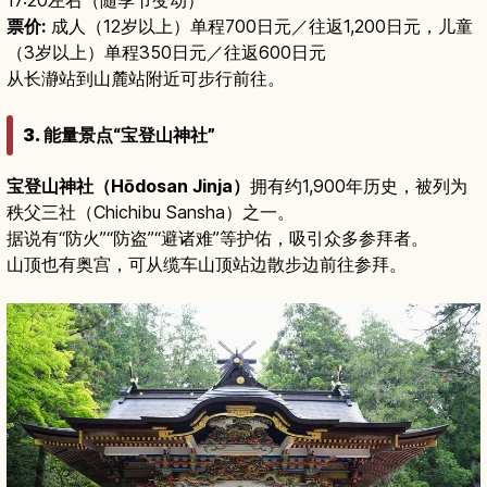
票价:
成人（12岁以上）单程700日元／往返1,200日元，儿童
（3岁以上）单程350日元／往返600日元
从长瀞站到山麓站附近可步行前往。
3. 能量景点“宝登山神社”
宝登山神社（Hōdosan Jinja）
拥有约1,900年历史，被列为
秩父三社（Chichibu Sansha）之一。
据说有“防火”“防盗”“避诸难”等护佑，吸引众多参拜者。
山顶也有奥宫，可从缆车山顶站边散步边前往参拜。