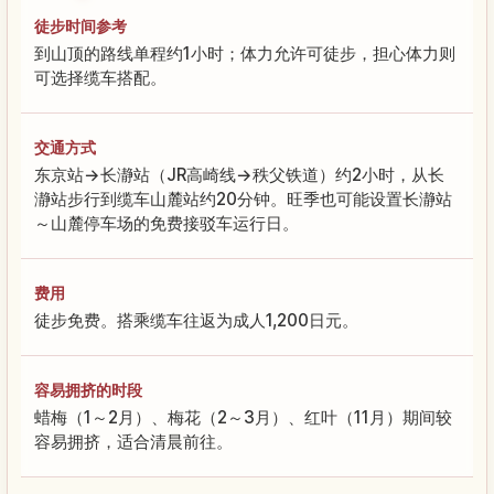
徒步时间参考
到山顶的路线单程约1小时；体力允许可徒步，担心体力则
可选择缆车搭配。
交通方式
东京站→长瀞站（JR高崎线→秩父铁道）约2小时，从长
瀞站步行到缆车山麓站约20分钟。旺季也可能设置长瀞站
～山麓停车场的免费接驳车运行日。
费用
徒步免费。搭乘缆车往返为成人1,200日元。
容易拥挤的时段
蜡梅（1～2月）、梅花（2～3月）、红叶（11月）期间较
容易拥挤，适合清晨前往。