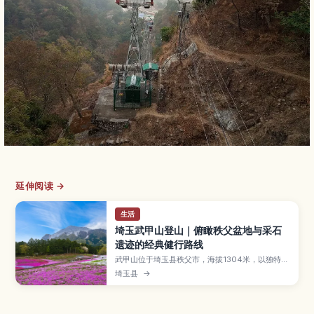
延伸阅读 →
生活
埼玉武甲山登山｜俯瞰秩父盆地与采石
遗迹的经典健行路线
武甲山位于埼玉县秩父市，海拔1304米，以独特的
三角形山形和石灰岩采掘历史闻名，是关东代表性
埼玉县
→
名山之一。本文将介绍适合新手到进阶者的主要登
山路线与所需时间、山顶俯瞰秩父盆地与远眺富士
山等壮丽景色、采石场留下的特殊山形，以及从西
武秩父方向的交通方式与登山装备建议，帮助你轻