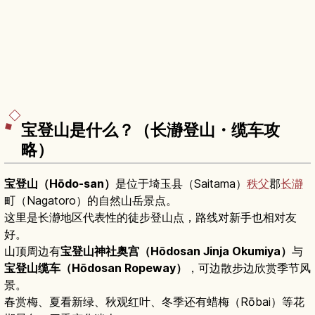
宝登山是什么？（长瀞登山・缆车攻
略）
宝登山（Hōdo-san）
是位于埼玉县（Saitama）
秩父
郡
长瀞
町（Nagatoro）的自然山岳景点。
这里是长瀞地区代表性的徒步登山点，路线对新手也相对友
好。
山顶周边有
宝登山神社奥宫（Hōdosan Jinja Okumiya）
与
宝登山缆车（Hōdosan Ropeway）
，可边散步边欣赏季节风
景。
春赏梅、夏看新绿、秋观红叶、冬季还有蜡梅（Rōbai）等花