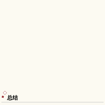
松规划一趟安全又充实的一日健行。
总结