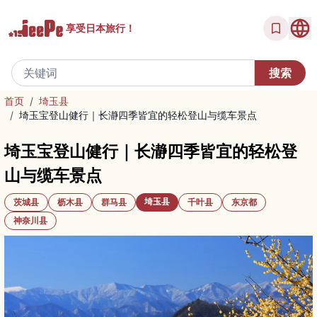
享受
日本旅行！
首页
/
埼玉县
/
埼玉宝登山健行｜长瀞四季皆宜的轻松登山与缆车景点
埼玉宝登山健行｜长瀞四季皆宜的轻松登
山与缆车景点
埼玉县
茨城县
枥木县
群马县
千叶县
东京都
神奈川县