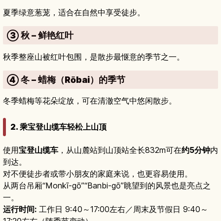
夏季绿意葱茏，适合在自然中享受徒步。
③ 秋 – 鲜艳红叶
秋季整座山被红叶包围，是散步最惬意的季节之一。
④ 冬 – 蜡梅（Rōbai）的季节
冬季蜡梅等花朵绽放，可在清澈空气中悠闲散步。
2. 乘宝登山缆车轻松上山顶
使用
宝登山缆车
，从山麓站到山顶站全长832m可在
约5分钟
内
到达。
对不便徒步者或带小朋友的家庭来说，也更容易使用。
从两台吊厢“Monkī-gō”“Banbi-gō”眺望到的风景也是亮点之
一。
运行时间:
工作日 9:40～17:00左右／周末及节假日 9:40～
17:20左右（随季节变动）