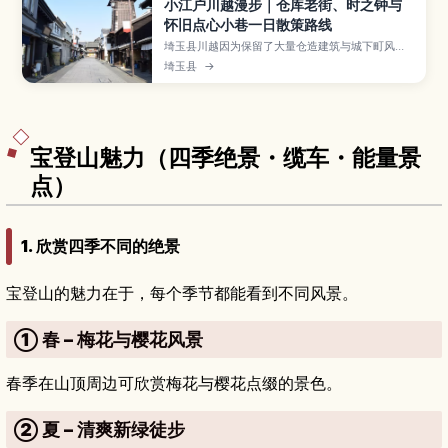
小江户川越漫步｜仓库老街、时之钟与
怀旧点心小巷一日散策路线
埼玉县川越因为保留了大量仓造建筑与城下町风
情，被称为“小江户”，街上有象征性的“时之钟”和
埼玉县
→
充满昭和气息的菓子屋横丁等人气景点。本文将介
绍从仓造老街开始的漫步路线，川越冰川神社、川
越城本丸御殿、喜多院等必访景点，以及边走边吃
的地瓜甜点和在地小吃、和服租借体验与从东京出
发的交通方式，适合首次来日本或亲子自由行。
宝登山魅力（四季绝景・缆车・能量景
点）
1. 欣赏四季不同的绝景
宝登山的魅力在于，每个季节都能看到不同风景。
① 春 – 梅花与樱花风景
春季在山顶周边可欣赏梅花与樱花点缀的景色。
② 夏 – 清爽新绿徒步