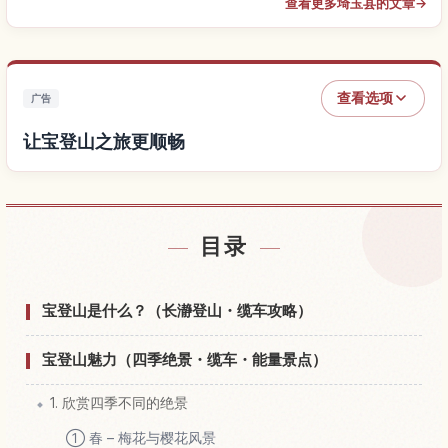
查看更多埼玉县的文章
→
查看选项
广告
让宝登山之旅更顺畅
查找宝登山附近的酒店
↗
目录
查找宝登山的体验
↗
宝登山是什么？（长瀞登山・缆车攻略）
宝登山魅力（四季绝景・缆车・能量景点）
1. 欣赏四季不同的绝景
① 春 – 梅花与樱花风景