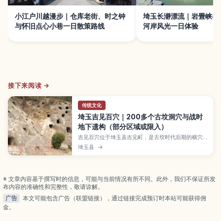
小江户川越漫步｜仓库老街、时之钟
埼玉长瀞漂流｜岩畳峡谷
与怀旧点心小巷一日散策路线
河岸风光一日体验
接下来阅读 →
传统文化
埼玉吉见百穴｜200多个古坟洞穴与战时
地下遗构（部分区域或限入）
吉见百穴位于埼玉县吉见町，是古坟时代后期的横穴
墓群，岩壁上排列着200多个洞穴，景象十分震撼。
埼玉县
→
周边还保留二战时期地下军需工厂遗迹（部分区域可
能限制进入），并有机会在幽暗处观察到罕见的“光
苔”。本文整理必看亮点、参观动线、所需时间、交通
与穿着建议。
※ 文章内容基于撰写时的信息，可能与当前情况有所不同。此外，我们不保证所发
布内容的准确性和完整性，敬请谅解。
广告
本文可能包含广告（联盟链接），通过链接完成预订时本站可能获得佣
金。