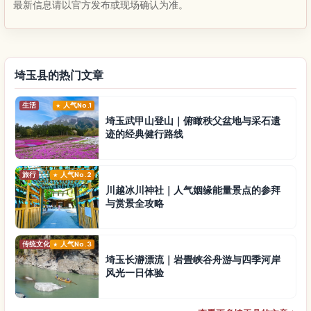
最新信息请以官方发布或现场确认为准。
埼玉县的热门文章
生活
人气No.1
埼玉武甲山登山｜俯瞰秩父盆地与采石遗
迹的经典健行路线
旅行
人气No.2
川越冰川神社｜人气姻缘能量景点的参拜
与赏景全攻略
传统文化
人气No.3
埼玉长瀞漂流｜岩畳峡谷舟游与四季河岸
风光一日体验