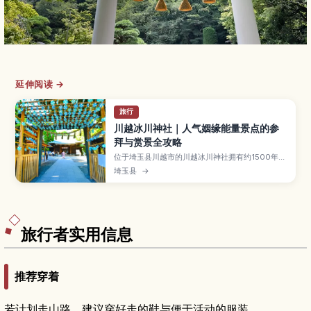
延伸阅读 →
旅行
川越冰川神社｜人气姻缘能量景点的参
拜与赏景全攻略
位于埼玉县川越市的川越冰川神社拥有约1500年历
史，以祈求姻缘、恋爱顺利和家庭和睦的能量景点
埼玉县
→
而闻名。境内有结缘石、绘马、季节限定的风铃回
廊等打卡亮点。本文将介绍推荐的参拜动线与必须
拜访的御利益角落、避开人潮的小技巧、与川越老
街散步的组合玩法，以及从东京和川越站出发的交
通方式，适合情侣、闺蜜与首次来日本的旅人。
旅行者实用信息
推荐穿着
若计划走山路，建议穿好走的鞋与便于活动的服装。