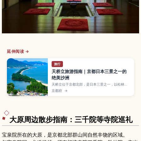
延伸阅读 →
旅行
天桥立旅游指南｜京都日本三景之一的
绝美沙洲
天桥立位于京都北部，是日本三景之一，以松林覆
盖的细长沙洲和倒映在海面的景色闻名。本文将为
京都府
→
你介绍最佳观景台、骑行路线和海鲜美食，以及从
京都出发的交通方式和推荐游览季节，帮助初次来
访的旅人轻松安排行程。
大原周边散步指南：三千院等寺院巡礼
宝泉院所在的大原，是京都北部群山间自然丰饶的区域。