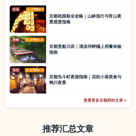
生活
人气No.1
京都祇园祭全攻略｜山鉾巡行与宵山夜
景观赏指南
美食
人气No.2
京都贵船川床｜清凉河畔榻上用餐体验
指南
生活
人气No.3
京都先斗町夜游指南｜花街小巷美食与
鸭川夜景
查看更多京都府的文章
→
推荐汇总文章