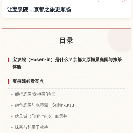
让宝泉院，京都之旅更顺畅
查找宝泉院，京都附近的酒店
↗
目录
查找宝泉院，京都的体验
↗
宝泉院（Hōsen-in）是什么？京都大原框景庭园与抹茶
体验
宝泉院必看亮点
额框庭园“盘桓园”绝景
鹤龟庭园与水琴窟（Suikinkutsu）
伏见城（Fushimi-jō）血天井
抹茶与和果子款待