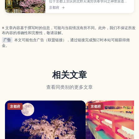
位于京都上京区的北野天满宫供奉学问之神菅原道
真，是求学、考试祈愿最受欢迎的神社之一，也以梅
京都府
→
花与红叶美景闻名。本文介绍撫牛雕像、梅园和25日
集市等看点，以及御朱印与护身符、交通方式、开放
时间和周边景点，帮助你规划一趟兼具祈福与观光的
京都之旅。
※ 文章内容基于撰写时的信息，可能与当前情况有所不同。此外，我们不保证所发
布内容的准确性和完整性，敬请谅解。
广告
本文可能包含广告（联盟链接），通过链接完成预订时本站可能获得佣
金。
相关文章
查看同类别的更多文章
京都府
京都府