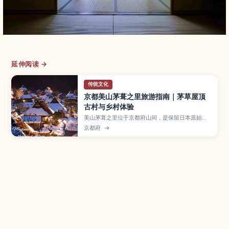
延伸阅读 →
传统文化
京都美山茅葺之里旅游指南｜茅草屋顶
古村与乡村体验
美山茅葺之里位于京都府山间，是保留日本原始乡
村风貌的茅草屋顶聚落。本文将介绍村庄的历史与
京都府
→
四季景色、茅草屋修复与农事体验、使用在地食材
的乡土料理，以及从京都市区前往的交通方式，推
荐给想远离城市、体验日本乡间慢生活的旅人。