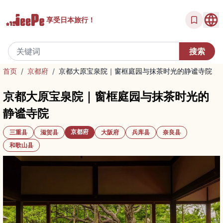
享受
日本旅行！
首页
/
京都府
/
京都大原宝泉院｜窗框庭园与抹茶时光的静谧寺院
京都大原宝泉院｜窗框庭园与抹茶时光的
静谧寺院
京都府
三重县
滋贺县
大阪府
兵库县
奈良县
和歌山县