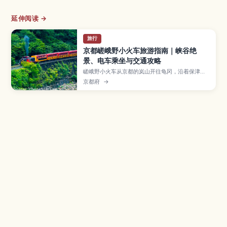
延伸阅读 →
旅行
京都嵯峨野小火车旅游指南｜峡谷绝
景、电车乘坐与交通攻略
嵯峨野小火车从京都的岚山开往龟冈，沿着保津川
峡谷缓慢前行，是欣赏春樱与秋枫的人气观光列
京都府
→
车。本文将介绍最佳乘车季节、车票购买与预约方
法、推荐路线和座位选择，以及从京都市区前往车
站的交通与注意事项，帮助第一次来京都的旅人轻
松规划浪漫列车之旅。