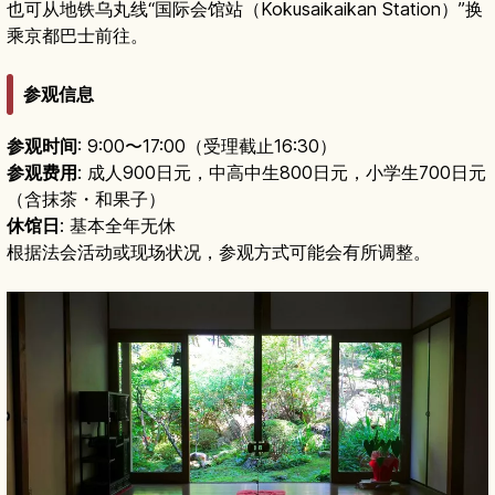
也可从地铁乌丸线“国际会馆站（Kokusaikaikan Station）”换
乘京都巴士前往。
参观信息
参观时间
: 9:00〜17:00（受理截止16:30）
参观费用
: 成人900日元，中高中生800日元，小学生700日元
（含抹茶・和果子）
休馆日
: 基本全年无休
根据法会活动或现场状况，参观方式可能会有所调整。