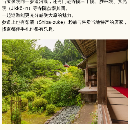
与宝泉院同一参道沿线，还有门迹寺院三千院、胜林院、实光
院（Jikkō-in）等寺院点缀其间。
一起巡游能更充分感受大原的魅力。
参道上也有柴渍（Shiba-zuke）老铺与售卖当地特产的店家，
找京都伴手礼也很有乐趣。