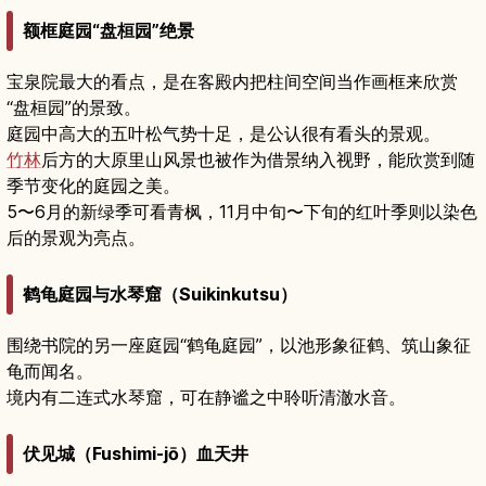
额框庭园“盘桓园”绝景
宝泉院最大的看点，是在客殿内把柱间空间当作画框来欣赏
“盘桓园”的景致。
庭园中高大的五叶松气势十足，是公认很有看头的景观。
竹林
后方的大原里山风景也被作为借景纳入视野，能欣赏到随
季节变化的庭园之美。
5〜6月的新绿季可看青枫，11月中旬〜下旬的红叶季则以染色
后的景观为亮点。
鹤龟庭园与水琴窟（Suikinkutsu）
围绕书院的另一座庭园“鹤龟庭园”，以池形象征鹤、筑山象征
龟而闻名。
境内有二连式水琴窟，可在静谧之中聆听清澈水音。
伏见城（Fushimi-jō）血天井