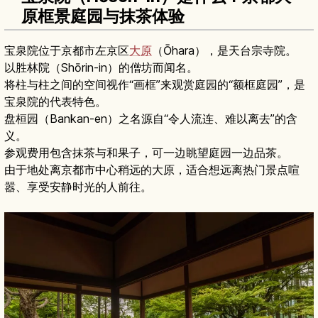
原框景庭园与抹茶体验
宝泉院位于京都市左京区
大原
（Ōhara），是天台宗寺院。
以胜林院（Shōrin-in）的僧坊而闻名。
将柱与柱之间的空间视作“画框”来观赏庭园的“额框庭园”，是
宝泉院的代表特色。
盘桓园（Bankan-en）之名源自“令人流连、难以离去”的含
义。
参观费用包含抹茶与和果子，可一边眺望庭园一边品茶。
由于地处离京都市中心稍远的大原，适合想远离热门景点喧
嚣、享受安静时光的人前往。