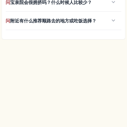
keyboard_arrow_down
问
宝泉院会很拥挤吗？什么时候人比较少？
keyboard_arrow_down
问
附近有什么推荐顺路去的地方或吃饭选择？