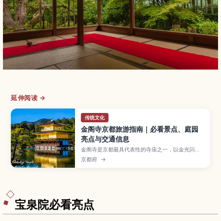
延伸阅读 →
传统文化
金阁寺京都旅游指南｜必看景点、庭园
亮点与交通信息
金阁寺是京都最具代表性的寺庙之一，以金光闪耀
的三层楼阁和倒映在池水中的景色闻名。本文将为
京都府
→
你介绍金阁寺的必看亮点、四季庭园风景、参观小
贴士、开放时间与交通方式，以及适合初次来日本
或喜爱美景旅人的周边景点。
宝泉院必看亮点