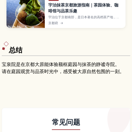
宇治抹茶京都旅游指南｜茶园体验、咖
啡馆与品茶乐趣
宇治位于京都南部，是日本著名的高档茶产地，以
香气浓郁、风味醇厚的宇治抹茶闻名。本文将带你
京都府
→
了解抹茶的历史、茶园参观与采茶体验、手冲抹茶
课程、人气咖啡馆和甜点，以及如何挑选抹茶伴手
礼，非常适合喜爱日本茶文化和第一次来日本的游
客。
总结
宝泉院是在京都大原能体验额框庭园与抹茶的静谧寺院。
请在庭园观赏与品茶时光中，感受被大原自然包围的一刻。
常见问题