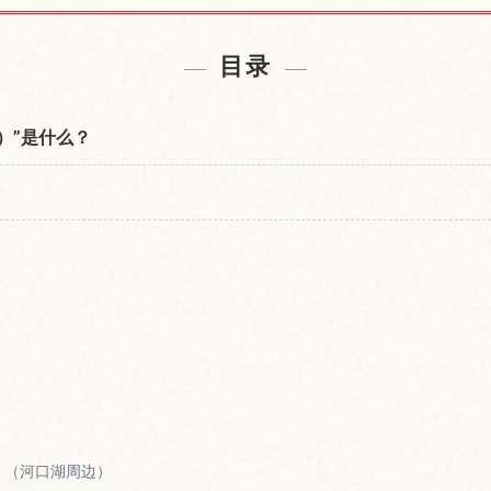
近的酒店
查找山
↗
目录
）”是什么？
ō）（河口湖周边）