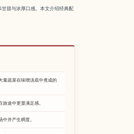
添甘甜与浓厚口感。本文介绍经典配
大量蔬菜在味噌汤底中煮成的
在旅途中更显满足感。
汤中并产生稠度。