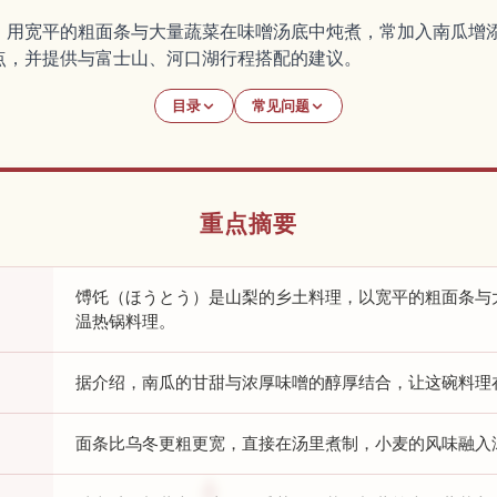
，用宽平的粗面条与大量蔬菜在味噌汤底中炖煮，常加入南瓜增
点，并提供与富士山、河口湖行程搭配的建议。
目录
常见问题
重点摘要
馎饦（ほうとう）是山梨的乡土料理，以宽平的粗面条与
温热锅料理。
据介绍，南瓜的甘甜与浓厚味噌的醇厚结合，让这碗料理
面条比乌冬更粗更宽，直接在汤里煮制，小麦的风味融入