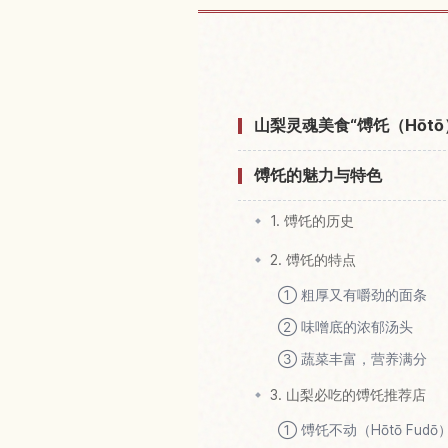
查找山梨附
山梨灵魂美食“馎饦（Hōtō
馎饦的魅力与特色
1. 馎饦的历史
2. 馎饦的特点
① 粗厚又有嚼劲的面条
② 味噌底的浓郁汤头
③ 蔬菜丰富，营养满分
3. 山梨必吃的馎饦推荐店
① 馎饦不动（Hōtō Fud