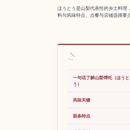
ほうとう是山梨代表性的乡土料理
料与风味特点、点餐与店铺选择要
一句话了解山梨馎饦（ほうと
う）
风味关键
面条特点