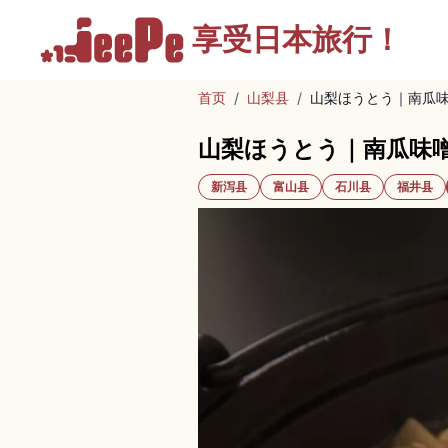
享受
日本旅行！
首页
/
山梨县
/
山梨ほうとう｜南瓜
山梨ほうとう｜南瓜味
新泻县
富山县
石川县
福井县