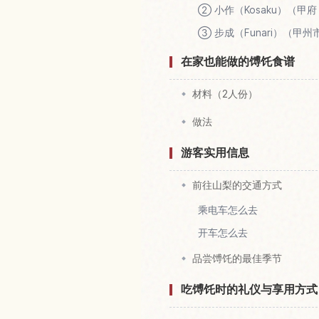
② 小作（Kosaku）（甲
③ 步成（Funari）（甲
在家也能做的馎饦食谱
材料（2人份）
做法
游客实用信息
前往山梨的交通方式
乘电车怎么去
开车怎么去
品尝馎饦的最佳季节
吃馎饦时的礼仪与享用方式