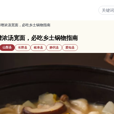
味噌浓汤宽面，必吃乡土锅物指南
噌浓汤宽面，必吃乡土锅物指南
山梨县
长野县
岐阜县
静冈县
爱知县