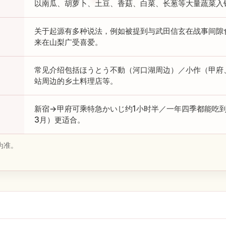
以南瓜、胡萝卜、土豆、香菇、白菜、长葱等大量蔬菜入
关于起源有多种说法，例如被提到与武田信玄在战事间隙
来在山梨广受喜爱。
常见介绍包括ほうとう不動（河口湖周边）／小作（甲府
站周边的乡土料理店等。
新宿→甲府可乘特急かいじ约1小时半／一年四季都能吃
3月）更适合。
为准。