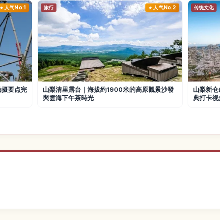
人气No.1
旅行
人气No.2
传统文化
拍摄要点完
山梨清里露台｜海拔約1900米的高原觀景沙發
山梨新仓
與雲海下午茶時光
典打卡视