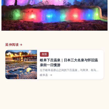
延伸阅读 →
生活
岐阜下吕温泉｜日本三大名泉与怀旧温
泉街一日慢游
位于岐阜县群山之间的下吕温泉，与草津、有马并
列日本三大名泉，以丝滑的美肌泉质和充满昭和氛
岐阜县
→
围的温泉街闻名。文章介绍足汤与河畔露天温泉、
合掌村等散步景点、飞驒牛等在地美食、最佳旅行
季节，以及从名古屋出发的交通与订房要点，帮助
首次来访的旅客轻松规划行程。