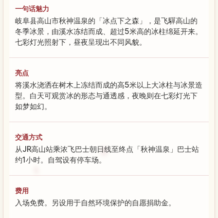
一句话魅力
岐阜县高山市秋神温泉的「冰点下之森」，是飞驒高山的
冬季冰景，由溪水冻结而成、超过5米高的冰柱绵延开来。
七彩灯光照射下，昼夜呈现出不同风貌。
亮点
将溪水浇洒在树木上冻结而成的高5米以上大冰柱与冰景造
型。白天可观赏冰的形态与通透感，夜晚则在七彩灯光下
如梦如幻。
交通方式
从JR高山站乘浓飞巴士朝日线至终点「秋神温泉」巴士站
约1小时。自驾设有停车场。
费用
入场免费。另设用于自然环境保护的自愿捐助金。