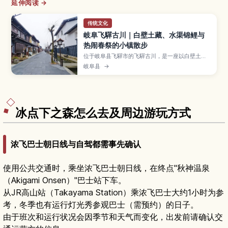
延伸阅读 →
传统文化
岐阜飞驒古川｜白壁土藏、水渠锦鲤与
热闹春祭的小镇散步
位于岐阜县飞驒市的飞驒古川，是一座以白壁土
藏、铺石小路与瀬户川水渠中游动的锦鲤闻名的宁
岐阜县
→
静小镇，也是动画电影取景地之一。本文介绍古街
与河畔散步路线、每年四月豪华花车与“起御太鼓”
登场的飞驒古川祭、酒藏巡礼与飞驒牛料理、周边
自然体验，以及从高山、名古屋前往的交通方式与
适合停留时间。
冰点下之森怎么去及周边游玩方式
浓飞巴士朝日线与自驾都需事先确认
使用公共交通时，乘坐浓飞巴士朝日线，在终点"秋神温泉
（Akigami Onsen）"巴士站下车。
从JR高山站（Takayama Station）乘浓飞巴士大约1小时为参
考，冬季也有运行灯光秀参观巴士（需预约）的日子。
由于班次和运行状况会因季节和天气而变化，出发前请确认交