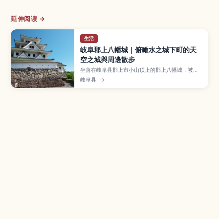
延伸阅读 →
生活
岐阜郡上八幡城｜俯瞰水之城下町的天
空之城與周邊散步
坐落在岐阜县郡上市小山顶上的郡上八幡城，被称
为「天空之城」，从白墙天守可以眺望郡上八幡水
岐阜县
→
乡城下町与四季变幻的群山景色。本文介绍天守观
景与城内展览、水渠交织的街道散步路线、夏季热
闹的郡上舞与附近温泉、从名古屋与高山出发的交
通方式，以及拜访时的服装准备与停留时间建议。