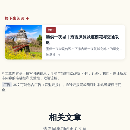
接下来阅读 →
旅行
墨俣一夜城｜秀吉渊源城迹樱花与交通攻
略
墨俣一夜城是传说木下藤吉郎一夜筑城之地上的历史
资料馆。本文介绍天守外观、秀吉展示、犀川樱花与
岐阜县
→
大垣岐阜周边散步礼仪。
※ 文章内容基于撰写时的信息，可能与当前情况有所不同。此外，我们不保证所发
布内容的准确性和完整性，敬请谅解。
广告
本文可能包含广告（联盟链接），通过链接完成预订时本站可能获得佣
金。
相关文章
查看同类别的更多文章