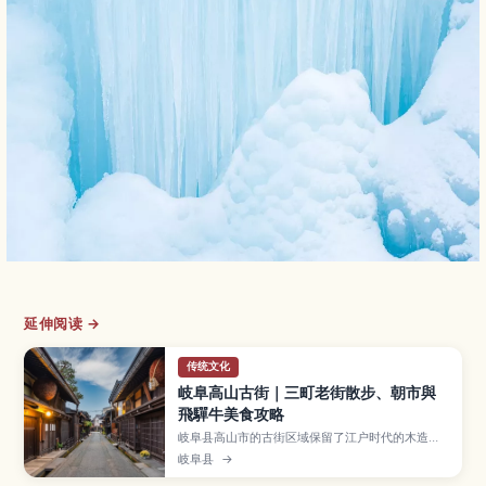
延伸阅读 →
传统文化
岐阜高山古街｜三町老街散步、朝市與
飛驒牛美食攻略
岐阜县高山市的古街区域保留了江户时代的木造町
家，被称为“三町老街”，红色中桥与清晨热闹的朝
岐阜县
→
市更是人气拍照景点。本文带你认识高山古街的必
逛区域与文化体验、飞驒牛寿司与团子等在地小