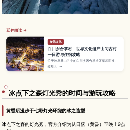
延伸阅读 →
传统文化
白川乡合掌村｜世界文化遗产山间古村
一日游与住宿攻略
位于岐阜县山谷中的白川乡因合掌造茅草屋而被登
录为世界文化遗产，是人气极高的乡村景点。文章
岐阜县
→
介绍展望台眺望全村的绝佳视角、合掌造民家内部
参观路线、四季风景与冬季点灯活动、在合掌民宿
过夜的体验，以及从高山、金泽、名古屋等地搭乘
巴士前往的交通方式与游览动线建议。
冰点下之森灯光秀的时间与游玩攻略
黄昏后漫步于七彩灯光环绕的冰之造型
冰点下之森的灯光秀，官方介绍为从日落（黄昏）至晚上9点