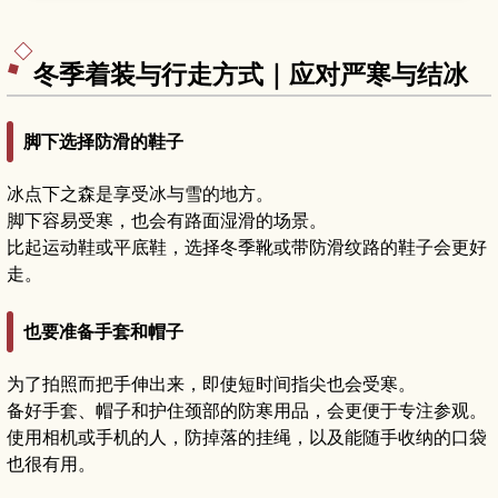
吃、四季各有魅力的旅行时间，以及从名古屋等地
前往的交通方式，适合安排半日到一日漫步行程的
旅客。
冬季着装与行走方式｜应对严寒与结冰
脚下选择防滑的鞋子
冰点下之森是享受冰与雪的地方。
脚下容易受寒，也会有路面湿滑的场景。
比起运动鞋或平底鞋，选择冬季靴或带防滑纹路的鞋子会更好
走。
也要准备手套和帽子
为了拍照而把手伸出来，即使短时间指尖也会受寒。
备好手套、帽子和护住颈部的防寒用品，会更便于专注参观。
使用相机或手机的人，防掉落的挂绳，以及能随手收纳的口袋
也很有用。