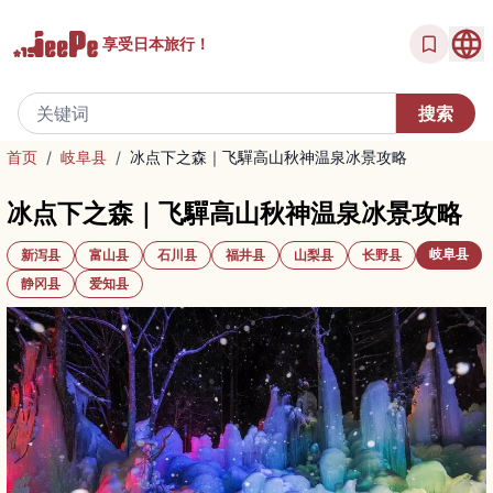
享受
日本旅行！
首页
/
岐阜县
/
冰点下之森｜飞驒高山秋神温泉冰景攻略
冰点下之森｜飞驒高山秋神温泉冰景攻略
岐阜县
新泻县
富山县
石川县
福井县
山梨县
长野县
静冈县
爱知县