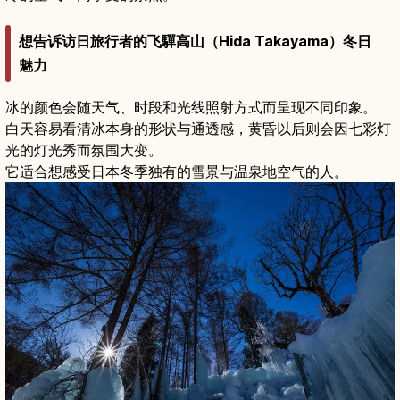
想告诉访日旅行者的飞驒高山（Hida Takayama）冬日
魅力
冰的颜色会随天气、时段和光线照射方式而呈现不同印象。
白天容易看清冰本身的形状与通透感，黄昏以后则会因七彩灯
光的灯光秀而氛围大变。
它适合想感受日本冬季独有的雪景与温泉地空气的人。