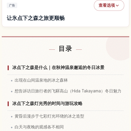
查看选项
广告
让氷点下之森之旅更顺畅
查找氷点下之森附近的酒店
↗
目录
查找氷点下之森的体验
↗
冰点下之森是什么｜在秋神温泉邂逅的冬日冰景
出现在山间温泉地的冰之森林
想告诉访日旅行者的飞驒高山（Hida Takayama）冬日魅力
冰点下之森灯光秀的时间与游玩攻略
黄昏后漫步于七彩灯光环绕的冰之造型
白天与夜晚的观感各不相同