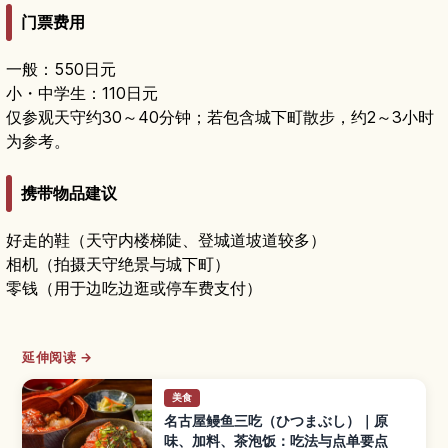
门票费用
一般：550日元
小・中学生：110日元
仅参观天守约30～40分钟；若包含城下町散步，约2～3小时
为参考。
携带物品建议
好走的鞋（天守内楼梯陡、登城道坡道较多）
相机（拍摄天守绝景与城下町）
零钱（用于边吃边逛或停车费支付）
延伸阅读 →
美食
名古屋鳗鱼三吃（ひつまぶし）｜原
味、加料、茶泡饭：吃法与点单要点