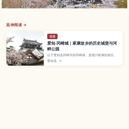
延伸阅读 →
生活
爱知·冈崎城｜家康故乡的历史城堡与河
畔公园
位于爱知县冈崎市的冈崎城，是德川家康的诞生
地，如今以重建天守、历史博物馆和樱花盛开的冈
爱知县
→
崎公园而闻名。本文将介绍城内展览与观景点、家
康相关景点、春季夜樱活动等看点，以及适合初次
造访者的游览路线、周边美食和从名古屋出发的交
通方式。