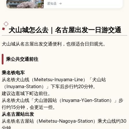
鯱、雄伟天守阁和复原本丸御殿闻名的代表性城
爱知县
→
郭。本文介绍名古屋城的建城历史与战后重建、天
守内部展览、本丸御殿华丽的壁画和庭园，以及四
季皆宜散步的名城公园，并提供从名古屋站出发的
交通方式、门票、参观所需时间与适合的穿着与随
身物品建议。
犬山城怎么去｜名古屋出发一日游交通
犬山城从名古屋出发交通便利，也很适合日归观光。
乘公共交通前往
乘名铁电车
从名铁犬山线（Meitetsu-Inuyama-Line）「犬山站
（Inuyama-Station）」下车后步行约20分钟。
建议边逛城下町边前往。
从名铁犬山线「犬山游园站（Inuyama-Yūen-Station）」步
行约15分钟，会更近一些。
从名古屋站出发
从名铁名古屋站（Meitetsu-Nagoya-Station）乘犬山线约30
分钟。