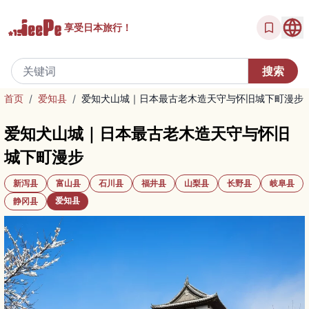
享受
日本旅行！
首页
/
爱知县
/
爱知犬山城｜日本最古老木造天守与怀旧城下町漫步
爱知犬山城｜日本最古老木造天守与怀旧
城下町漫步
新泻县
富山县
石川县
福井县
山梨县
长野县
岐阜县
爱知县
静冈县