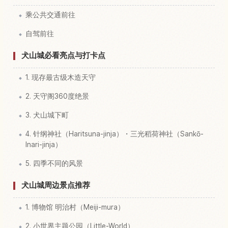
乘公共交通前往
自驾前往
犬山城必看亮点与打卡点
1. 现存最古级木造天守
2. 天守阁360度绝景
3. 犬山城下町
4. 针纲神社（Haritsuna-jinja）・三光稻荷神社（Sankō-
Inari-jinja）
5. 四季不同的风景
犬山城周边景点推荐
1. 博物馆 明治村（Meiji-mura）
2. 小世界主题公园（Little-World）