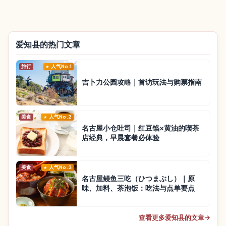
爱知县的热门文章
旅行
人气No.1
吉卜力公园攻略｜首访玩法与购票指南
美食
人气No.2
名古屋小仓吐司｜红豆馅×黄油的喫茶
店经典，早晨套餐必体验
美食
人气No.3
名古屋鳗鱼三吃（ひつまぶし）｜原
味、加料、茶泡饭：吃法与点单要点
查看更多爱知县的文章
→