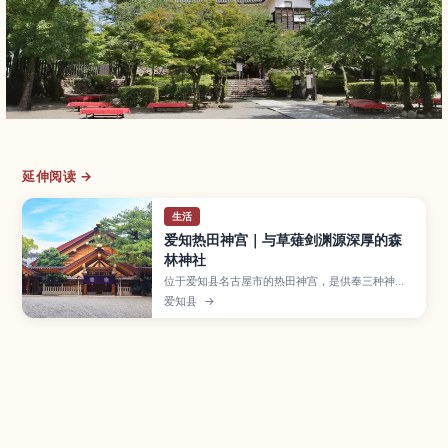
延伸阅读 →
生活
爱知热田神宫｜与草薙剑渊源深厚的森
林神社
位于爱知县名古屋市的热田神宫，是供奉三种神器
之一「草薙剑」的日本重要神社之一，境内林木繁
爱知县
→
茂、气氛庄严宁静。本文介绍本宫、收藏约数千件
文物的宝物馆、以清泉闻名的清水社，以及热田祭
等一年四季举行的祭典活动，并提供从市内各车站
前往的交通方式、参拜所需时间与服装礼仪建议，
以及可顺道造访的白鸟庭园与名古屋港等周边景
点。