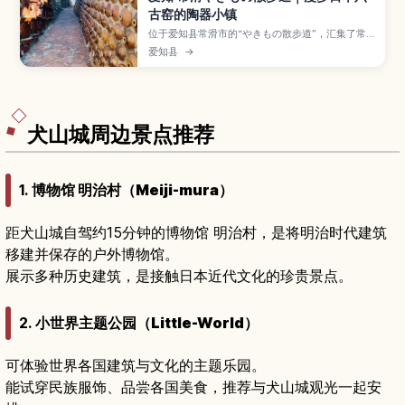
古窑的陶器小镇
位于爱知县常滑市的“やきもの散步道”，汇集了常
滑烧工房、红砖烟囱、陶管坡道和招财猫等，是感
爱知县
→
受日本六古窑之一——常滑烧历史与街景的散步路
线。本文介绍A、B路线的走法与亮点、陶艺体验和
特色咖啡馆，以及从名古屋和中部国际机场前往的
交通与停留时间建议。
犬山城周边景点推荐
1.
博物馆 明治村（Meiji-mura）
距犬山城自驾约15分钟的博物馆 明治村，是将明治时代建筑
移建并保存的户外博物馆。
展示多种历史建筑，是接触日本近代文化的珍贵景点。
2.
小世界主题公园（Little-World）
可体验世界各国建筑与文化的主题乐园。
能试穿民族服饰、品尝各国美食，推荐与犬山城观光一起安