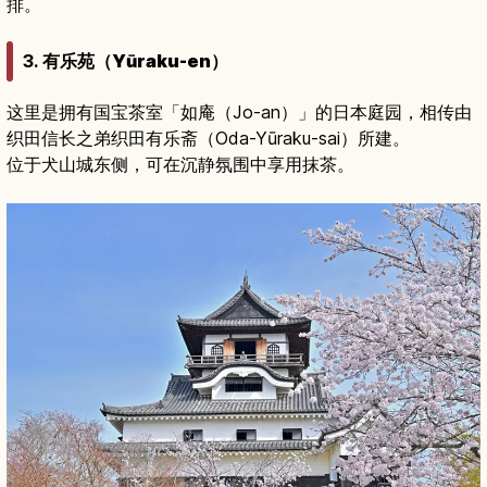
排。
3.
有乐苑（Yūraku-en）
这里是拥有国宝茶室「如庵（Jo-an）」的日本庭园，相传由
织田信长之弟织田有乐斋（Oda-Yūraku-sai）所建。
位于犬山城东侧，可在沉静氛围中享用抹茶。