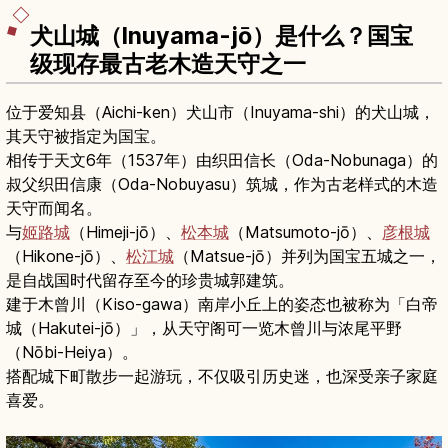
犬山城（Inuyama-jō）是什么？国宝
级现存最古老木造天守之一
位于爱知县（Aichi-ken）犬山市（Inuyama-shi）的犬山城，
其天守被指定为国宝。
相传于天文6年（1537年）由织田信长（Oda-Nobunaga）的
叔父织田信康（Oda-Nobuyasu）筑城，作为古老样式的木造
天守而闻名。
与
姬路城
（Himeji-jō）、
松本城
（Matsumoto-jō）、
彦根城
（Hikone-jō）、
松江城
（Matsue-jō）并列为国宝五城之一，
是自战国时代留存至今的珍贵城郭建筑。
建于木曾川（Kiso-gawa）南岸小丘上的姿态也被称为「白帝
城（Hakutei-jō）」，从天守阁可一览木曾川与浓尾平野
（Nōbi-Heiya）。
搭配城下町散步一起游玩，不仅吸引历史迷，也深受亲子家庭
喜爱。