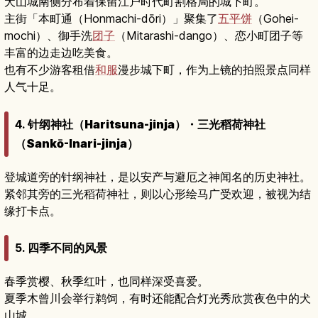
犬山城南侧分布着保留江户时代町割格局的城下町。
主街「本町通（Honmachi-dōri）」聚集了
五平饼
（Gohei-
mochi）、御手洗
团子
（Mitarashi-dango）、恋小町团子等
丰富的边走边吃美食。
也有不少游客租借
和服
漫步城下町，作为上镜的拍照景点同样
人气十足。
4.
针纲神社（Haritsuna-jinja）・三光稻荷神社
（Sankō-Inari-jinja）
登城道旁的针纲神社，是以安产与避厄之神闻名的历史神社。
紧邻其旁的三光稻荷神社，则以心形绘马广受欢迎，被视为结
缘打卡点。
5.
四季不同的风景
春季赏樱、秋季红叶，也同样深受喜爱。
夏季木曾川会举行鹈饲，有时还能配合灯光秀欣赏夜色中的犬
山城。