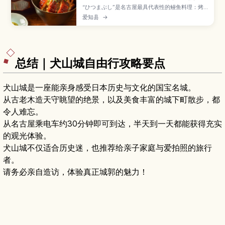
“ひつまぶし”是名古屋最具代表性的鳗鱼料理：烤
鳗盖饭分三段享用——先吃原味，再加葱花海苔等
爱知县
→
配料，最后淋上高汤做成茶泡饭。本文用清晰步骤
讲解标准吃法与推荐药味组合。也整理初次点单的
注意点与避开拥挤的小技巧，让你吃得更尽兴。
总结｜犬山城自由行攻略要点
犬山城是一座能亲身感受日本历史与文化的国宝名城。
从古老木造天守眺望的绝景，以及美食丰富的城下町散步，都
令人难忘。
从名古屋乘电车约30分钟即可到达，半天到一天都能获得充实
的观光体验。
犬山城不仅适合历史迷，也推荐给亲子家庭与爱拍照的旅行
者。
请务必亲自造访，体验真正城郭的魅力！