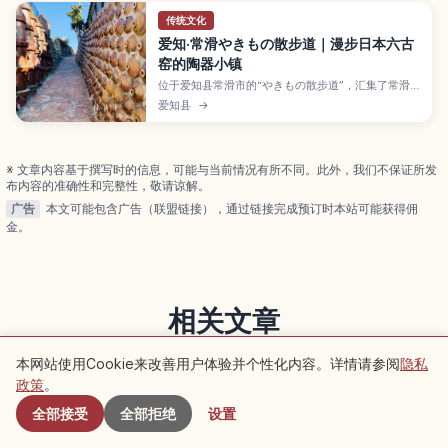
传统文化
爱知·常滑やきもの散步道｜漫步日本六古
窑的陶器小镇
位于爱知县常滑市的“やきもの散步道”，汇集了常滑
烧工房、红砖烟囱、陶管坡道和招财猫等，是感受日
爱知县
→
本六古窑之一——常滑烧历史与街景的散步路线。本
文介绍A、B路线的走法与亮点、陶艺体验和特色咖啡
馆，以及从名古屋和中部国际机场前往的交通与停留
时间建议。
※ 文章内容基于撰写时的信息，可能与当前情况有所不同。此外，我们不保证所发
布内容的准确性和完整性，敬请谅解。
广告
本文可能包含广告（联盟链接），通过链接完成预订时本站可能获得佣
金。
相关文章
查看同类别的更多文章
本网站使用Cookie来改善用户体验并个性化内容。详情请参阅
隐私
附近景点
政策
。
全部接受
全部拒绝
设置
京都府
京都府