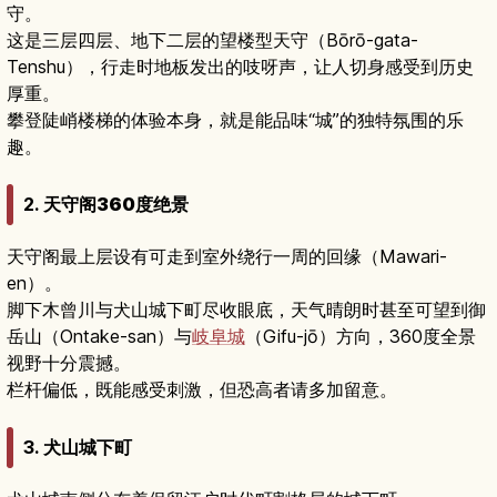
守。
这是三层四层、地下二层的望楼型天守（Bōrō-gata-
Tenshu），行走时地板发出的吱呀声，让人切身感受到历史
厚重。
攀登陡峭楼梯的体验本身，就是能品味“城”的独特氛围的乐
趣。
2.
天守阁360度绝景
天守阁最上层设有可走到室外绕行一周的回缘（Mawari-
en）。
脚下木曾川与犬山城下町尽收眼底，天气晴朗时甚至可望到御
岳山（Ontake-san）与
岐阜城
（Gifu-jō）方向，360度全景
视野十分震撼。
栏杆偏低，既能感受刺激，但恐高者请多加留意。
3.
犬山城下町