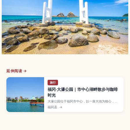
延伸阅读 →
旅行
福冈·大濠公园｜市中心湖畔散步与咖啡
时光
大濠公园位于福冈市中心，以一座大池为核心，是
当地居民与游客都喜爱的城市绿洲。文章将介绍环
福冈县
→
湖步道与慢跑路线、脚踏船等水上活动、园内的福
冈市美术馆和湖畔咖啡馆、春樱秋枫等四季风景，
以及地铁等交通方式与推荐游玩时间，适合安排半
日轻松散步行程。