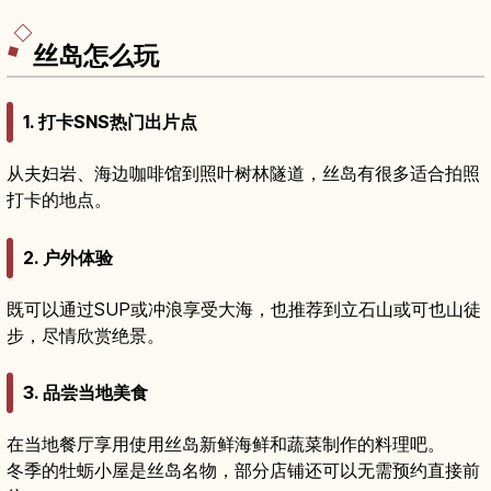
式，适合想在大自然中静心漫步的旅人。
丝岛怎么玩
1. 打卡SNS热门出片点
从夫妇岩、海边咖啡馆到照叶树林隧道，丝岛有很多适合拍照
打卡的地点。
2. 户外体验
既可以通过SUP或冲浪享受大海，也推荐到立石山或可也山徒
步，尽情欣赏绝景。
3. 品尝当地美食
在当地餐厅享用使用丝岛新鲜海鲜和蔬菜制作的料理吧。
冬季的牡蛎小屋是丝岛名物，部分店铺还可以无需预约直接前