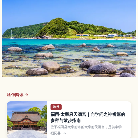
延伸阅读 →
旅行
福冈·太宰府天满宫｜向学问之神祈愿的
参拜与散步指南
位于福冈县太宰府市的太宰府天满宫，是供奉学问
之神菅原道真的代表性天满宫，每逢考试季更是人
福冈县
→
潮不断。本文介绍在本殿参拜与祈愿的方法、常见