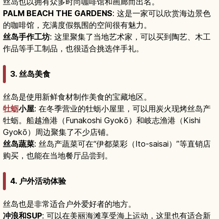
丝岛也以拥有众多时尚咖啡馆和画廊而出名。
PALM BEACH THE GARDENS
: 这是一家可以欣赏海边景色
的咖啡馆，充满度假氛围的空间很有魅力。
丝岛手作工坊
: 这里聚集了当地艺术家，可以买到陶艺、木工
作品等手工制品，也很适合挑选伴手礼。
3. 丝岛美食
丝岛是使用新鲜食材制作美食的宝藏地区。
牡蛎
小屋
: 在冬季营业的牡蛎小屋里，可以用炭火现烤丝岛产
牡蛎。船越渔港（Funakoshi Gyokō）和岐志渔港（Kishi
Gyokō）周边聚集了不少店铺。
丝岛蔬菜
: 丝岛产蔬菜可在“伊都菜彩（Ito-saisai）”等直销店
购买，也能在当地餐厅品尝到。
4. 户外活动体验
丝岛也是非常适合户外爱好者的地方。
冲浪和SUP
: 可以在美丽海滩享受海上运动，这里也有适合新