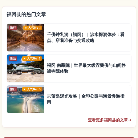
福冈县的热门文章
旅行
人气No.1
千佛钟乳洞（福冈）｜涉水探洞体验：看
点、穿着准备与交通攻略
生活
人气No.2
福冈·南藏院｜世界最大级涅槃佛与山间静
谧寺院体验
旅行
人气No.3
志贺岛观光攻略｜金印公园与海景慢游指
南
查看更多福冈县的文章
→