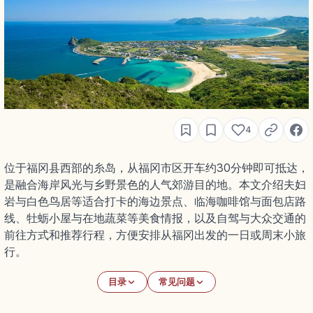
4
位于福冈县西部的糸岛，从福冈市区开车约30分钟即可抵达，
是融合海岸风光与乡野景色的人气郊游目的地。本文介绍夫妇
岩与白色鸟居等适合打卡的海边景点、临海咖啡馆与面包店路
线、牡蛎小屋与在地蔬菜等美食情报，以及自驾与大众交通的
前往方式和推荐行程，方便安排从福冈出发的一日或周末小旅
行。
目录
常见问题