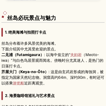
御守与御朱印、从梅花、新绿到红叶的四季风景，
以及参道上必吃的梅枝饼和周边文化设施，并整理
从博多出发的交通方式与停留时间建议，适合学生
族与亲子旅客进行半日或一日小旅行。
丝岛必玩景点与魅力
1. 绝美海滩与拍照打卡点
丝岛分布着许多风景优美的海滩。
下面介绍其中尤其受欢迎的景点。
二见浦（Futamigaura）
: 以海中耸立的“
夫妇岩
（Meoto-
iwa）”与白色鸟居景观而闻名。傍晚时分尤其迷人，是热门的
日落打卡点。
芥屋大门（Keya-no-Ōto）
: 这是由玄武岩形成的海蚀洞，被
指定为国家天然纪念物。洞窟高约64m、深约90m，有时还可
以搭乘
游览船
近距离观赏。
2. 海景咖啡馆巡礼与艺术景点