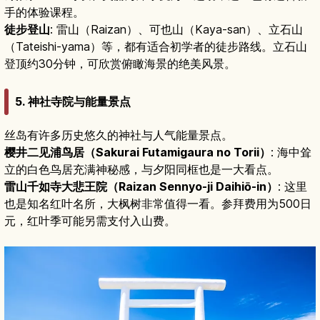
手的体验课程。
徒步登山
: 雷山（Raizan）、可也山（Kaya-san）、立石山
（Tateishi-yama）等，都有适合初学者的徒步路线。立石山
登顶约30分钟，可欣赏俯瞰海景的绝美风景。
5. 神社寺院与能量景点
丝岛有许多历史悠久的神社与人气能量景点。
樱井二见浦鸟居（Sakurai Futamigaura no Torii）
: 海中耸
立的白色鸟居充满神秘感，与夕阳同框也是一大看点。
雷山千如寺大悲王院（Raizan Sennyo-ji Daihiō-in）
: 这里
也是知名红叶名所，大枫树非常值得一看。参拜费用为500日
元，红叶季可能另需支付入山费。