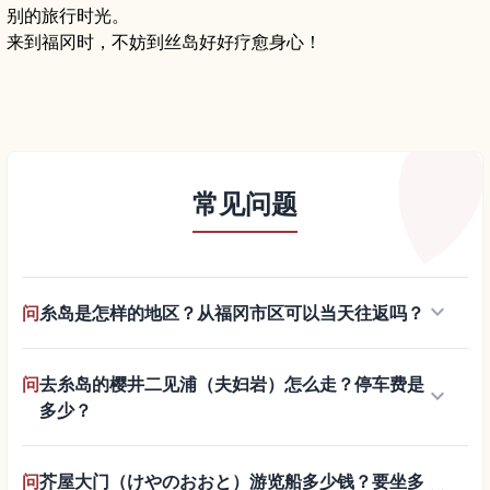
别的旅行时光。
来到福冈时，不妨到丝岛好好疗愈身心！
常见问题
keyboard_arrow_down
问
糸岛是怎样的地区？从福冈市区可以当天往返吗？
问
去糸岛的樱井二见浦（夫妇岩）怎么走？停车费是
keyboard_arrow_down
多少？
问
芥屋大门（けやのおおと）游览船多少钱？要坐多