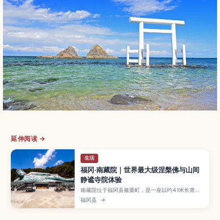
延伸阅读 →
生活
福冈·南藏院｜世界最大级涅槃佛与山间
静谧寺院体验
南藏院位于福冈县篠栗町，是一座以约41米长青铜
涅槃佛像闻名的佛教寺院，同时也是巡礼路线上的
福冈县
→
重要一站。本文介绍涅槃佛与境内七福神石像等看
点、穿梭山林步道时可欣赏的四季景色、参拜礼仪
与御朱印信息，以及从博多、天神出发的交通方