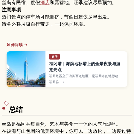
丝岛有民宿、度假
酒店
和露营地。旺季建议尽早预约。
注意事项
热门景点的停车场可能拥挤，节假日建议尽早出发。
请务必将垃圾自行带走，一起保护环境。
延伸阅读 →
旅行
福冈塔｜海滨地标塔上的全景夜景与游
览亮点
福冈塔矗立于海滨百道地区，是福冈市的地标建
筑，从约123米高的观景层可一览博多湾与市区景
福冈县
→
色。文章介绍白天与夜晚不同的风景、适合情侣合
影的“恋人圣地”、季节性灯光秀、馆内咖啡与设
施，以及门票资讯与地铁、巴士等交通方式，帮助
你安排浪漫又轻松的福冈塔之旅。
总结
丝岛是福冈县集自然、艺术与美食于一体的人气旅游地。
在被海与山包围的优美环境中，你可以一边放松，一边度过特