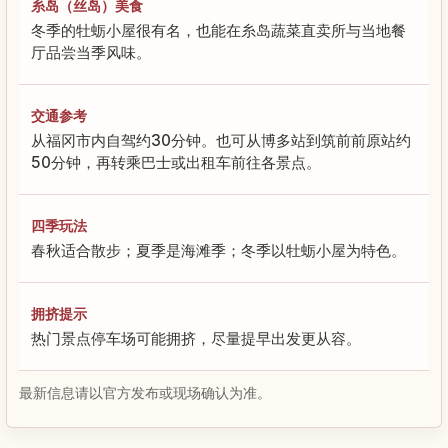
糸岛（丝岛）美食
冬季的牡蛎小屋很有名，也能在糸岛蔬菜直卖所与当地餐
厅品尝当季风味。
交通参考
从福冈市内自驾约30分钟。也可从博多站到筑前前原站约
50分钟，再转乘巴士或出租车前往各景点。
四季玩法
春秋适合散步；夏季是海滩季；冬季以牡蛎小屋为特色。
拥挤提示
热门景点停车场可能拥挤，尽量提早出发更从容。
最新信息请以官方发布或现场确认为准。