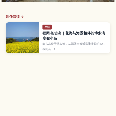
延伸阅读 →
生活
福冈·能古岛｜花海与海景相伴的博多湾
度假小岛
能古岛位于博多湾，从福冈市姪浜搭乘渡轮约10分
钟即可抵达，岛上以季节花海与悠闲海景闻名。文
福冈县
→
章介绍能古岛花园的油菜花、向日葵、波斯菊等花
田，适合看夕阳的海岸散步路线、咖啡馆与在地美
食、单车环岛、烧烤与露营资讯，以及渡轮时间与
交通方式，帮助你规划轻松的一日离岛之旅。