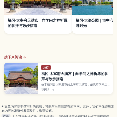
福冈·太宰府天满宫｜向学问之神祈愿
福冈·大濠公园｜市中心
的参拜与散步指南
啡时光
接下来阅读 →
旅行
福冈·太宰府天满宫｜向学问之神祈愿的参
拜与散步指南
位于福冈县太宰府市的太宰府天满宫，是供奉学问之
神菅原道真的代表性天满宫，每逢考试季更是人潮不
福冈县
→
断。本文介绍在本殿参拜与祈愿的方法、常见御守与
御朱印、从梅花、新绿到红叶的四季风景，以及参道
上必吃的梅枝饼和周边文化设施，并整理从博多出发
的交通方式与停留时间建议，适合学生族与亲子旅客
※ 文章内容基于撰写时的信息，可能与当前情况有所不同。此外，我们不保证所发
进行半日或一日小旅行。
布内容的准确性和完整性，敬请谅解。
广告
本文可能包含广告（联盟链接），通过链接完成预订时本站可能获得佣