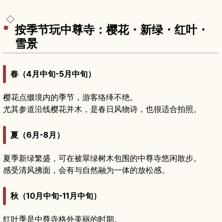
按季节玩中尊寺：樱花・新绿・红叶・
雪景
春（4月中旬-5月中旬）
樱花点缀境内的季节，游客络绎不绝。
尤其参道沿线樱花并木，是春日风物诗，也很适合拍照。
夏（6月-8月）
夏季新绿繁盛，可在被翠绿树木包围的中尊寺悠闲散步。
感受清风拂面，会有与自然融为一体的放松感。
秋（10月中旬-11月中旬）
红叶季是中尊寺格外美丽的时期。