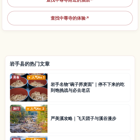
查找中尊寺的体验
↗
岩手县的热门文章
美食
人气No.1
岩手名物“碗子荞麦面”｜停不下来的吃
到饱挑战与必去老店
旅行
人气No.2
严美溪攻略｜飞天团子与溪谷漫步
旅行
人气No.3