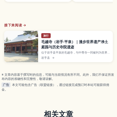
接下来阅读 →
旅行
毛越寺（岩手·平泉）｜漫步世界遗产净土
庭园与历史寺院遗迹
位于岩手县平泉的毛越寺，与中尊寺一同被列为世界
遗产，以再现极乐世界的净土庭园和广阔伽蓝遗迹闻
岩手县
→
名。本文介绍池泉庭园与堂塔遗址的看点、奥州藤原
氏的历史背景、春季新绿与秋日红叶等四季风景，以
及开放时间、门票、交通方式，并提供与中尊寺等周
边景点搭配的一日游路线建议。
※ 文章内容基于撰写时的信息，可能与当前情况有所不同。此外，我们不保证所发
布内容的准确性和完整性，敬请谅解。
广告
本文可能包含广告（联盟链接），通过链接完成预订时本站可能获得佣
金。
相关文章