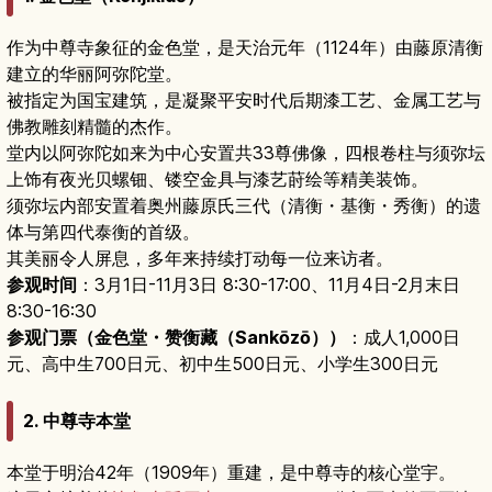
作为中尊寺象征的金色堂，是天治元年（1124年）由藤原清衡
建立的华丽阿弥陀堂。
被指定为国宝建筑，是凝聚平安时代后期漆工艺、金属工艺与
佛教雕刻精髓的杰作。
堂内以阿弥陀如来为中心安置共33尊佛像，四根卷柱与须弥坛
上饰有夜光贝螺钿、镂空金具与漆艺莳绘等精美装饰。
须弥坛内部安置着奥州藤原氏三代（清衡・基衡・秀衡）的遗
体与第四代泰衡的首级。
其美丽令人屏息，多年来持续打动每一位来访者。
参观时间
：3月1日-11月3日 8:30-17:00、11月4日-2月末日
8:30-16:30
参观门票（金色堂・赞衡藏（Sankōzō））
：成人1,000日
元、高中生700日元、初中生500日元、小学生300日元
2. 中尊寺本堂
本堂于明治42年（1909年）重建，是中尊寺的核心堂宇。