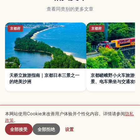
查看同类别的更多文章
京都府
京都府
天桥立旅游指南｜京都日本三景之一
京都嵯峨野小火车旅游指
的绝美沙洲
景、电车乘坐与交通攻略
本网站使用Cookie来改善用户体验并个性化内容。详情请参阅
隐私
附近景点
政策
。
全部接受
全部拒绝
设置