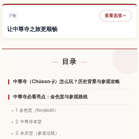
查看选项
广告
让中尊寺之旅更顺畅
查找中尊寺附近的酒店
↗
目录
查找中尊寺的体验
↗
中尊寺（Chūson-ji）怎么玩？历史背景与参观攻略
中尊寺必看亮点：金色堂与参观路线
1. 金色堂（Konjikidō）
2. 中尊寺本堂
3. 弁庆堂（参道沿线）