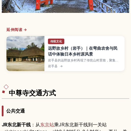
延伸阅读 →
传统文化
远野故乡村（岩手）｜在弯曲农舍与民
话中体验日本乡村原风景
岩手县的远野故乡村再现了传统山村景致，聚集了
茅草屋顶的曲り家与水车、田地等怀旧风景。游客
岩手县
→
可以参加手作工艺、乡土料理体验、农事体验和听
民间故事等活动，深入感受日本昔日乡村生活。本
文整理远野故乡村的主要看点、体验项目、适合造
访的季节、交通方式以及可与远野市内其他景点搭
配的行程建议。
中尊寺交通方式
公共交通
JR东北新干线
：从
东京站
乘JR东北新干线到一关站