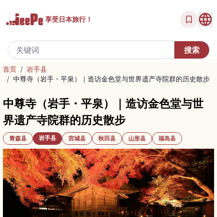
享受
日本旅行！
首页
/
岩手县
/
中尊寺（岩手・平泉）｜造访金色堂与世界遗产寺院群的历史散步
中尊寺（岩手・平泉）｜造访金色堂与世
界遗产寺院群的历史散步
岩手县
青森县
宫城县
秋田县
山形县
福岛县