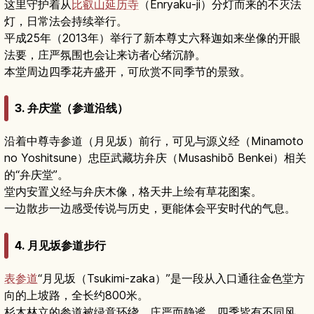
这里守护着从
比叡山延历寺
（Enryaku-ji）分灯而来的不灭法
灯，日常法会持续举行。
平成25年（2013年）举行了新本尊丈六释迦如来坐像的开眼
法要，庄严氛围也会让来访者心绪沉静。
本堂周边四季花卉盛开，可欣赏不同季节的景致。
3. 弁庆堂（参道沿线）
沿着中尊寺参道（月见坂）前行，可见与源义经（Minamoto
no Yoshitsune）忠臣武藏坊弁庆（Musashibō Benkei）相关
的“弁庆堂”。
堂内安置义经与弁庆木像，格天井上绘有草花图案。
一边散步一边感受传说与历史，更能体会平安时代的气息。
4. 月见坂参道步行
表参道
“月见坂（Tsukimi-zaka）”是一段从入口通往金色堂方
向的上坡路，全长约800米。
杉木林立的参道被绿意环绕，庄严而静谧，四季皆有不同风