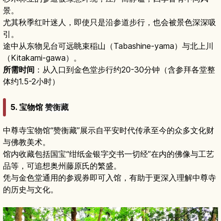
景。
尤其秋季红叶迷人，即使只是沿参道步行，也会被景色深深吸
引。
途中从东物见台可远眺束稲山（Tabashine-yama）与北上川
（Kitakami-gawa）。
所需时间
：从入口到金色堂步行约20-30分钟（含参拜各堂整
体约1.5-2小时）
5. 宝物馆
赞衡藏
中尊寺宝物馆“赞衡藏”展示自平安时代传承至今的众多文化财
与佛教美术。
馆内收藏包括国宝“绀纸金银字交书一切经”在内的佛像与工艺
品等，可追想奥州藤原氏的繁盛。
凭与金色堂通用的参观券即可入馆，有助于更深入理解中尊寺
的历史与文化。