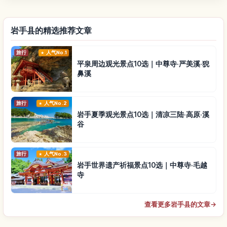
岩手县的精选推荐文章
旅行
人气No.1
平泉周边观光景点10选｜中尊寺·严美溪·猊
鼻溪
旅行
人气No.2
岩手夏季观光景点10选｜清凉三陆·高原·溪
谷
旅行
人气No.3
岩手世界遗产祈福景点10选｜中尊寺·毛越
寺
查看更多岩手县的文章
→