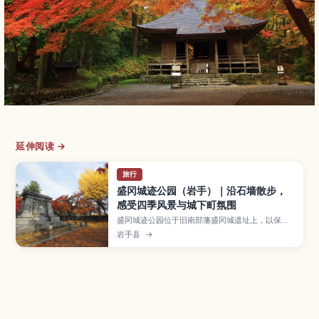
延伸阅读 →
旅行
盛冈城迹公园（岩手）｜沿石墙散步，
感受四季风景与城下町氛围
盛冈城迹公园位于旧南部藩盛冈城遗址上，以保存
完好的石墙、樱花与红叶景色而成为市民休憩的热
岩手县
→
门公园。本文介绍盛冈城与南部家历史、公园内的
观景点与散步路线、樱花与红叶季节的游览要点，
以及从盛冈站出发的交通方式，并推荐可与市区咖
啡馆、河畔散步等行程搭配的游玩方案。