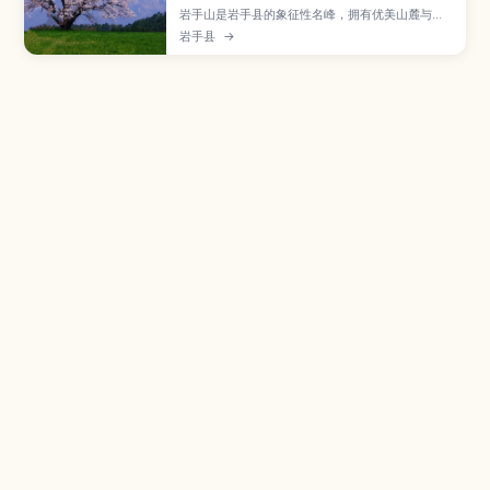
岩手山是岩手县的象征性名峰，拥有优美山麓与丰
富自然步道，深受健行爱好者喜爱。本文介绍从网
岩手县
→
张温泉、松川温泉等地出发的代表性登山路线、依
体力选择适合的难度、山顶与途中展望点及高山植
物看点，并整理最佳登山季节、装备与安全须知，
以及下山后可顺游的温泉与从盛冈出发的交通方
式。