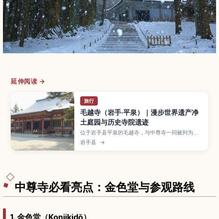
延伸阅读 →
旅行
毛越寺（岩手·平泉）｜漫步世界遗产净
土庭园与历史寺院遗迹
位于岩手县平泉的毛越寺，与中尊寺一同被列为世
界遗产，以再现极乐世界的净土庭园和广阔伽蓝遗
岩手县
→
迹闻名。本文介绍池泉庭园与堂塔遗址的看点、奥
州藤原氏的历史背景、春季新绿与秋日红叶等四季
风景，以及开放时间、门票、交通方式，并提供与
中尊寺等周边景点搭配的一日游路线建议。
中尊寺必看亮点：金色堂与参观路线
1. 金色堂（Konjikidō）