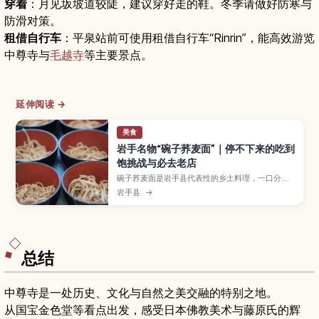
穿着
：月见坂坡道较陡，建议穿好走的鞋。冬季请做好防寒与
防滑对策。
租借自行车
：平泉站前可使用租借自行车“Rinrin”，能高效游览
中尊寺与
毛越寺
等主要景点。
延伸阅读 →
美食
岩手名物“碗子荞麦面”｜停不下来的吃到
饱挑战与必去老店
碗子荞麦面是岩手县代表性的乡土料理，一口分量
的荞麦面不断被添入小碗中，直到客人盖上碗盖才
岩手县
→
算结束，用餐过程宛如一场有趣的挑战。本文介绍
碗子荞麦面的由来与吃法、杯数换算成一般一人份
的大致标准、如何掌握节奏与搭配配料，以及盛
冈、花卷等地的人气老字号店铺、价位区间和预订
方式及交通信息，适合想体验日本当地饮食文化的
旅行者。
总结
中尊寺是一处历史、文化与自然之美交融的特别之地。
从国宝金色堂等看点出发，感受日本佛教美术与藤原氏的辉