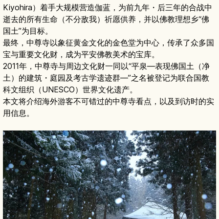
Kiyohira）着手大规模营造伽蓝，为前九年・后三年的合战中
逝去的所有生命（不分敌我）祈愿供养，并以佛教理想乡“佛
国土”为目标。
最终，中尊寺以象征黄金文化的金色堂为中心，传承了众多国
宝与重要文化财，成为平安佛教美术的宝库。
2011年，中尊寺与周边文化财一同以“平泉―表现佛国土（净
土）的建筑・庭园及考古学遗迹群―”之名被登记为联合国教
科文组织（UNESCO）世界文化遗产。
本文将介绍海外游客不可错过的中尊寺看点，以及到访时的实
用信息。