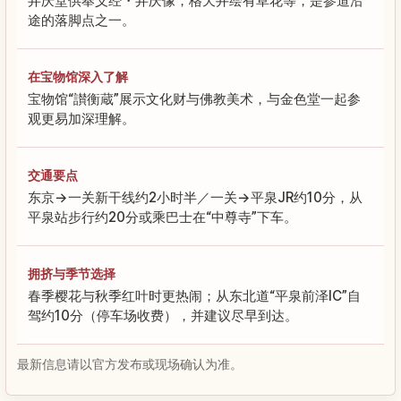
弁庆堂供奉义经・弁庆像，格天井绘有草花等，是参道沿
途的落脚点之一。
在宝物馆深入了解
宝物馆“讃衡蔵”展示文化财与佛教美术，与金色堂一起参
观更易加深理解。
交通要点
东京→一关新干线约2小时半／一关→平泉JR约10分，从
平泉站步行约20分或乘巴士在“中尊寺”下车。
拥挤与季节选择
春季樱花与秋季红叶时更热闹；从东北道“平泉前泽IC”自
驾约10分（停车场收费），并建议尽早到达。
最新信息请以官方发布或现场确认为准。