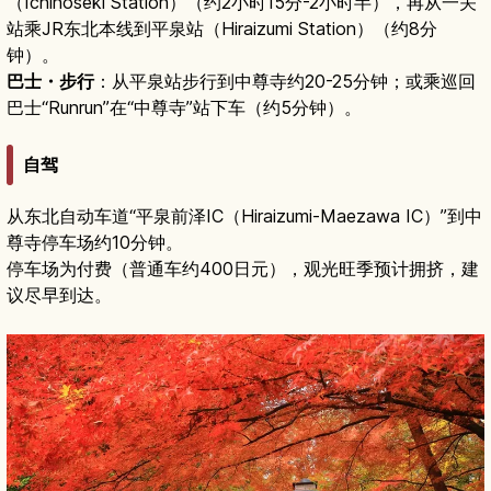
（Ichinoseki Station）（约2小时15分-2小时半），再从一关
站乘JR东北本线到平泉站（Hiraizumi Station）（约8分
钟）。
巴士・步行
：从平泉站步行到中尊寺约20-25分钟；或乘巡回
巴士“Runrun”在“中尊寺”站下车（约5分钟）。
自驾
从东北自动车道“平泉前泽IC（Hiraizumi-Maezawa IC）”到中
尊寺停车场约10分钟。
停车场为付费（普通车约400日元），观光旺季预计拥挤，建
议尽早到达。