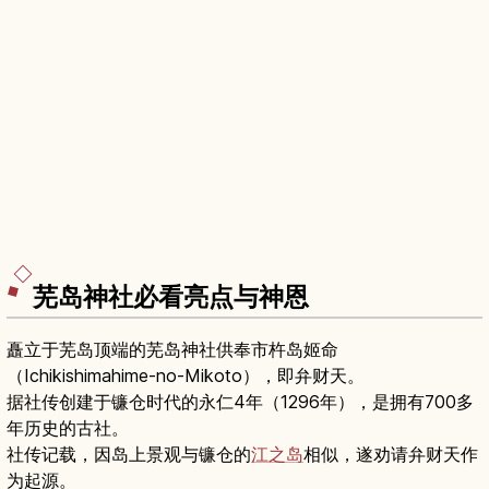
芜岛神社必看亮点与神恩
矗立于芜岛顶端的芜岛神社供奉市杵岛姬命
（Ichikishimahime-no-Mikoto），即弁财天。
据社传创建于镰仓时代的永仁4年（1296年），是拥有700多
年历史的古社。
社传记载，因岛上景观与镰仓的
江之岛
相似，遂劝请弁财天作
为起源。