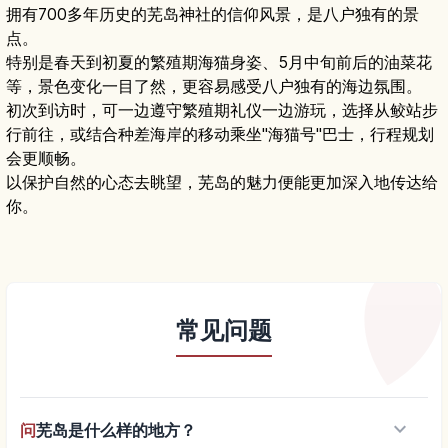
拥有700多年历史的芜岛神社的信仰风景，是八户独有的景
点。
特别是春天到初夏的繁殖期海猫身姿、5月中旬前后的油菜花
等，景色变化一目了然，更容易感受八户独有的海边氛围。
初次到访时，可一边遵守繁殖期礼仪一边游玩，选择从鲛站步
行前往，或结合种差海岸的移动乘坐"海猫号"巴士，行程规划
会更顺畅。
以保护自然的心态去眺望，芜岛的魅力便能更加深入地传达给
你。
常见问题
keyboard_arrow_down
问
芜岛是什么样的地方？