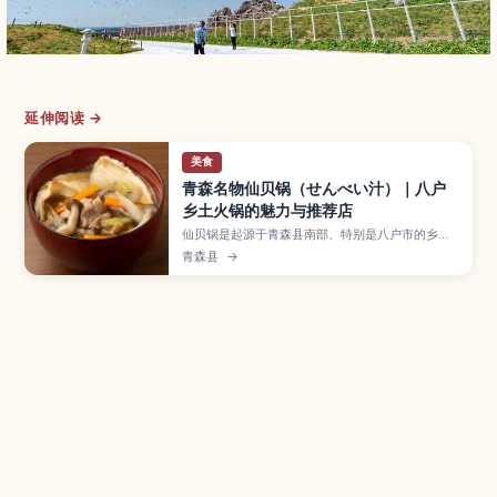
延伸阅读 →
美食
青森名物仙贝锅（せんべい汁）｜八户
乡土火锅的魅力与推荐店
仙贝锅是起源于青森县南部、特别是八户市的乡土
锅物，将专用南部仙贝加入高汤中慢煮，口感弹牙
青森县
→
又暖胃。文章说明仙贝锅的特色与历史、常见食材
和吃法，在八户和青森市可以品尝的推荐店家、自
制食谱与伴手礼选择，以及预算与用餐时段，让第
一次到青森的游客也能轻松享受这道灵魂美食。