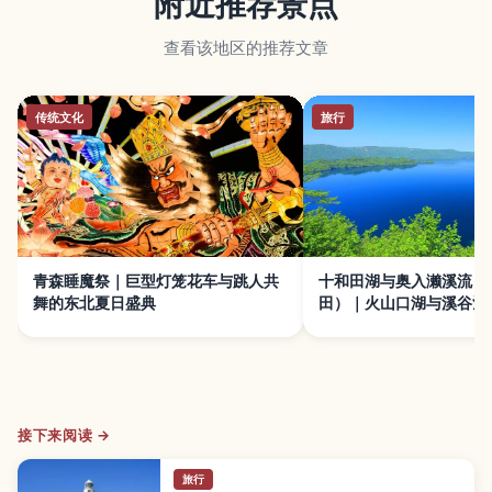
附近推荐景点
查看该地区的推荐文章
传统文化
旅行
青森睡魔祭｜巨型灯笼花车与跳人共
十和田湖与奥入濑溪流（
舞的东北夏日盛典
田）｜火山口湖与溪谷瀑
旅
接下来阅读 →
旅行