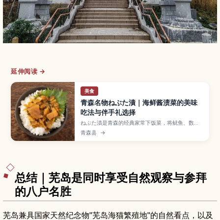
延伸阅读 →
美食
青森名物ねぶた漬｜海鲜酱渍菜的美味
吃法与伴手礼选择
ねぶた漬是青森的经典家常下饭菜，将鱿鱼、数の
子等海鲜与萝卜、黄瓜等蔬菜一起浸泡在浓郁酱油
青森县
→
酱汁中，口感黏滑又充满海味。文章介绍ねぶた漬
的特色与推荐吃法、搭配白饭或拌面的小技巧、在
青森市区、车站和机场可以买到的人气品牌与包装
规格，以及保存方式和保质期，让你在旅途中和回
国后都能好好享受这份美味。
总结｜芜岛是同时享受自然观察与参拜
的八户名胜
芜岛兼具国家天然纪念物"芜岛海猫繁殖地"的自然看点，以及