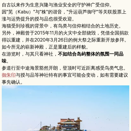
自古以来作为生意兴隆与渔业安全的守护神广受信仰。
因"芜（Kabu）"与"株"的谐音，"升运葫芦御守"等关联股票上
涨与运势提升的授与品也很受欢迎。
海猫受到珍视的背景中，有鸟类与信仰相结合的土地历史。
另外，神殿曾于2015年11月的火灾中全部烧毁，凭借全国捐款
得以重建，并在2020年3月26日的例大祭之际重新开放参拜。
如今所见的崭新神殿，正是重建后的样貌。
在游览时，与其只看神社，
不如结合岛屿整体的氛围一同品
味
。
参道行至中途海景豁然开朗，登顶时可近距离感受鸟类气息。
御朱印
与授与品等神社特有的事宜可能会变动，如有需要建议
事先确认。