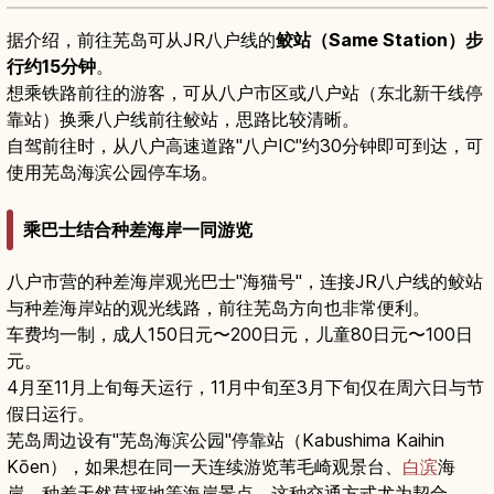
据介绍，前往芜岛可从JR八户线的
鲛站（Same Station）步
行约15分钟
。
想乘铁路前往的游客，可从八户市区或八户站（东北新干线停
靠站）换乘八户线前往鲛站，思路比较清晰。
自驾前往时，从八户高速道路"八户IC"约30分钟即可到达，可
使用芜岛海滨公园停车场。
乘巴士结合种差海岸一同游览
八户市营的种差海岸观光巴士"海猫号"，连接JR八户线的鲛站
与种差海岸站的观光线路，前往芜岛方向也非常便利。
车费均一制，成人150日元〜200日元，儿童80日元〜100日
元。
4月至11月上旬每天运行，11月中旬至3月下旬仅在周六日与节
假日运行。
芜岛周边设有"芜岛海滨公园"停靠站（Kabushima Kaihin
Kōen），如果想在同一天连续游览苇毛崎观景台、
白滨
海
岸、种差天然草坪地等海岸景点，这种交通方式尤为契合。