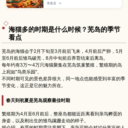
笼花车与「跳人」舞者在街道间穿梭，气氛热烈。
青森县
→
本文介绍祭典的举办时间与每日流程、观赏路线与
看台座位预订方式、参与跳人体验的步骤、避开人
潮的小技巧，以及从青森站往返的交通与周边景点
推荐。
海猫多的时期是什么时候？芜岛的季节
看点
芜岛的海猫会于2月下旬至3月前后飞来，4月前后产卵，5月
至6月前后雏鸟破壳，8月中旬前后养育结束后离岛。
每年约有3万〜4万只海猫聚集在芜岛筑巢繁殖，繁殖期的岛
上宛如"鸟类乐园"。
不同时期可见的景色差异很大，同一地点也能感受到丰富的季
节变化，这正是它的魅力所在。
春天到初夏是芜岛观察最佳时期
繁殖期为4月至6月前后，整座岛都能近距离看到亲鸟孵蛋的
身姿，以及刚出生的雏鸟蹒跚走动的样子。
据介绍，有蛋的时期需注意脚下，亲鸟可能会对过分靠近的人