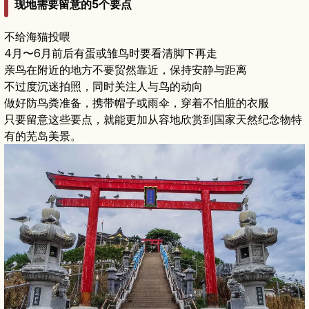
现地需要留意的5个要点
不给海猫投喂
4月〜6月前后有蛋或雏鸟时要看清脚下再走
亲鸟在附近的地方不要贸然靠近，保持安静与距离
不过度沉迷拍照，同时关注人与鸟的动向
做好防鸟粪准备，携带帽子或雨伞，穿着不怕脏的衣服
只要留意这些要点，就能更加从容地欣赏到国家天然纪念物特
有的芜岛美景。