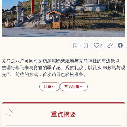
3
芜岛是八户可同时探访黑尾鸥繁殖地与芜岛神社的海边景点。
整理每年飞来与育雏的季节感、观察礼仪，以及从JR鲛站与观
光巴士前往的方式，首次访日也轻松准备。
目录
常见问题
重点摘要