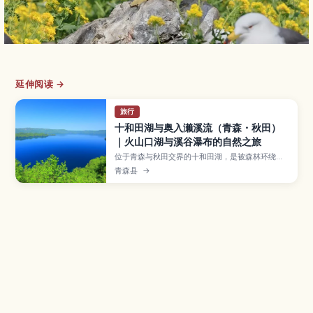
延伸阅读 →
旅行
十和田湖与奥入濑溪流（青森・秋田）
｜火山口湖与溪谷瀑布的自然之旅
位于青森与秋田交界的十和田湖，是被森林环绕的
深蓝色火山口湖，湖水流向著名的奥入濑溪流。本
青森县
→
文介绍湖上游船与湖畔散步路线、春夏新绿与秋季
红叶的观赏重点、奥入濑溪流沿途瀑布健行、周边
温泉与住宿选择，以及从青森、八户等城市出发的
交通与推荐行程。