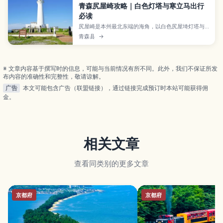
青森尻屋崎攻略｜白色灯塔与寒立马出行
必读
尻屋崎是本州最北东端的海角，以白色尻屋埼灯塔与
寒立马闻名。整理灯塔参观、马匹观察、开放时间、
青森县
→
冬季封闭与现场礼仪，首次东北之旅也能轻松把握。
※ 文章内容基于撰写时的信息，可能与当前情况有所不同。此外，我们不保证所发
布内容的准确性和完整性，敬请谅解。
广告
本文可能包含广告（联盟链接），通过链接完成预订时本站可能获得佣
金。
相关文章
查看同类别的更多文章
京都府
京都府