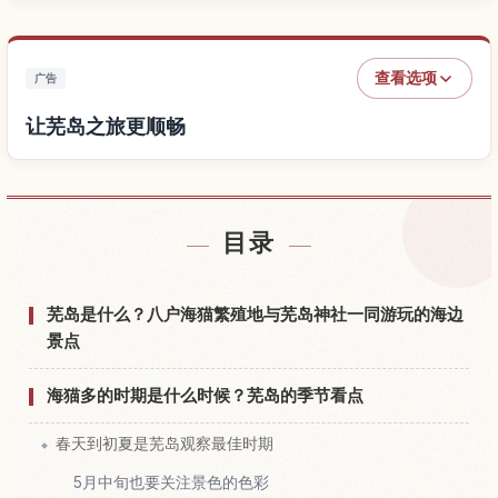
查看选项
广告
让芜岛之旅更顺畅
查找芜岛附近的酒店
↗
目录
查找芜岛的体验
↗
芜岛是什么？八户海猫繁殖地与芜岛神社一同游玩的海边
景点
海猫多的时期是什么时候？芜岛的季节看点
春天到初夏是芜岛观察最佳时期
5月中旬也要关注景色的色彩