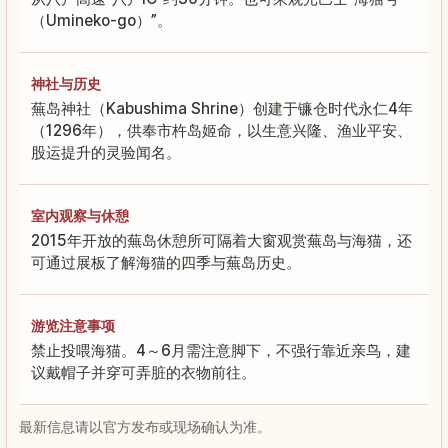
（Umineko-go）”。
神社与历史
蕪岛神社（Kabushima Shrine）创建于镰仓时代永仁4年
（1296年），供奉市杵岛姬命，以生意兴隆、渔业平安、
股运提升的灵验闻名。
室内观察与休憩
2015年开放的蕪岛休憩所可隔着大窗观赏蕪岛与海猫，还
可通过展板了解海猫的四季与蕪岛历史。
游览注意事项
禁止投喂海猫。4～6月需注意脚下，不强行靠近亲鸟，建
议戴帽子并穿可弄脏的衣物前往。
最新信息请以官方发布或现场确认为准。