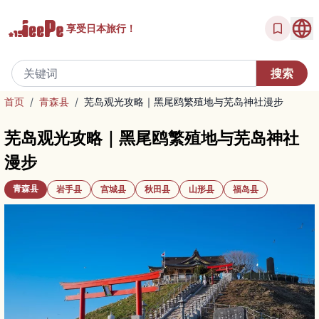
享受
日本旅行！
首页
/
青森县
/
芜岛观光攻略｜黑尾鸥繁殖地与芜岛神社漫步
芜岛观光攻略｜黑尾鸥繁殖地与芜岛神社
漫步
青森县
岩手县
宫城县
秋田县
山形县
福岛县