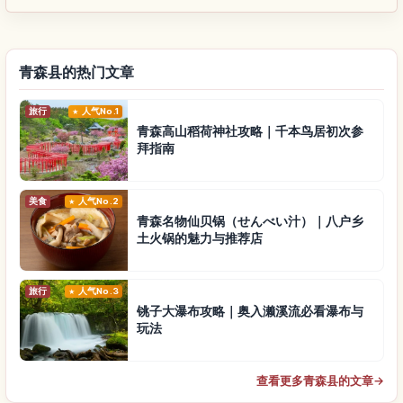
青森县的热门文章
旅行
人气No.1
青森高山稻荷神社攻略｜千本鸟居初次参
拜指南
美食
人气No.2
青森名物仙贝锅（せんべい汁）｜八户乡
土火锅的魅力与推荐店
旅行
人气No.3
铫子大瀑布攻略｜奥入濑溪流必看瀑布与
玩法
查看更多青森县的文章
→