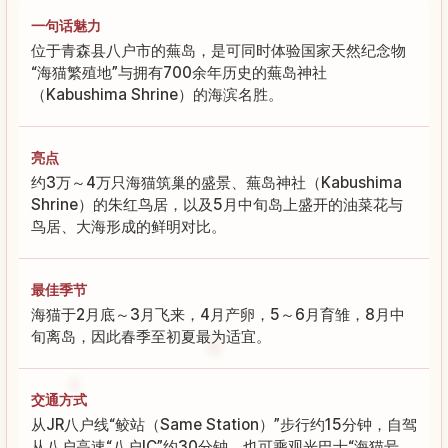
一句话魅力
位于青森县八户市的蕪岛，是可同时体验国家天然纪念物
“海猫繁殖地”与拥有700余年历史的蕪岛神社
（Kabushima Shrine）的海滨名胜。
亮点
约3万～4万只海猫筑巢的盛景、蕪岛神社（Kabushima
Shrine）的朱红鸟居，以及5月中旬岛上盛开的油菜花与
鸟居、大海形成的鲜明对比。
最佳季节
海猫于2月底～3月飞来，4月产卵，5～6月育雏，8月中
旬离岛，因此春季至初夏最为适宜。
交通方式
从JR八户线“鲛站（Same Station）”步行约15分钟，自驾
从八户高速“八户IC”约30分钟。也可乘观光巴士“海猫号