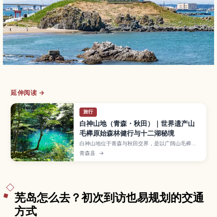
延伸阅读 →
旅行
白神山地（青森・秋田）｜世界遗产山
毛榉原始森林健行与十二湖秘境
白神山地位于青森与秋田交界，是以广阔山毛榉原
始森林闻名的世界遗产区域。本文介绍代表性的健
青森县
→
行路线、十二湖与蓝池等必访景点、适合新手的步
道选择、最佳造访季节与所需装备，以及从弘前、
能代等地出发的交通方式与周边温泉推荐。
芜岛怎么去？初次到访也易规划的交通
方式